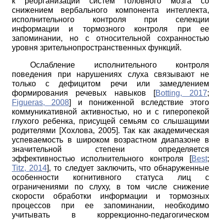
к реорганизации систем головного мозга со
снижением вербального компонента интеллекта,
исполнительного контроля при селекции
информации и тормозного контроля при ее
запоминании, но с относительной сохранностью
уровня зрительно­пространственных функций.
Ослабление исполнительного контроля
поведения при нарушениях слуха связывают не
только с дефицитом речи или замедлением
формирования речевых навыков
[
Botting, 2017
;
Figueras, 2008
]
и пониженной вследствие этого
коммуникативной активностью, но и с гиперопекой
глухого ребенка, присущей семьям со слышащими
родителями
[
Хохлова, 2005
]
. Так как академическая
успеваемость в широком возрастном диапазоне в
значительной степени определяется
эффективностью исполнительного контроля
[
Best
;
Titz, 2014
]
, то следует заключить, что обнаруженные
особенности когнитивного статуса лиц с
ограничениями по слуху, в том числе снижение
скорости обработки информации и тормозных
процессов при ее запоминании, необходимо
учитывать в коррекционно-педагогическом