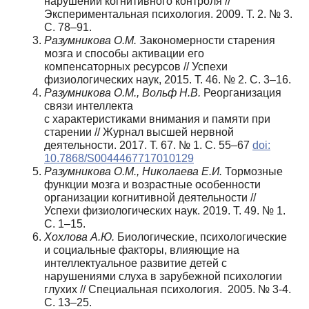
нарушений когнитивного контроля //
Экспериментальная психология. 2009. T. 2. № 3.
C. 78–91.
Разумникова О.М.
Закономерности старения
мозга и способы активации его
компенсаторных ресурсов // Успехи
физиологических наук, 2015. Т. 46. № 2. С. 3–16.
Разумникова О.М., Вольф Н.В.
Реорганизация
связи интеллекта
с характеристиками внимания и памяти при
старении // Журнал высшей нервной
деятельности. 2017. Т. 67. № 1. С. 55–67
doi:
10.7868/S0044467717010129
Разумникова О.М., Николаева Е.И.
Тормозные
функции мозга и возрастные особенности
организации когнитивной деятельности //
Успехи физиологических наук. 2019. Т. 49. № 1.
С. 1–15.
Хохлова А.Ю.
Биологические, психологические
и социальные факторы, влияющие на
интеллектуальное развитие детей с
нарушениями слуха в зарубежной психологии
глухих // Специальная психология. 2005. № 3-4.
С. 13–25.