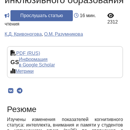
инклюзивного образования
Прослушать статью
16 мин.
2312
чтения
К.Д. Кривоногова
,
О.М. Разумникова
PDF (RUS)
Информация
GS
в Google Scholar
Метрики
Резюме
Изучены изменения показателей когнитивного
статуса: интеллекта, внимания и памяти у студентов