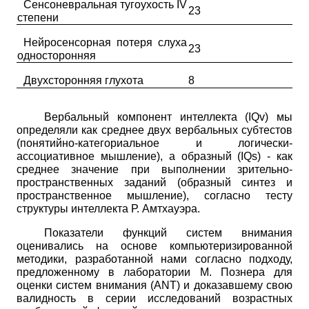
Сенсоневральная тугоухость IV
23
степени
Нейросенсорная потеря слуха
23
односторонняя
Двухсторонняя глухота
8
Вербальный компонент интеллекта
(
IQv
)
мы
определяли как среднее двух вербальных субтестов
(понятийно-категориальное и логически-
ассоциативное мышление), а образный
(
IQs
)
- как
среднее значение при выполнении зрительно­
пространственных заданий (образный синтез и
пространственное мышление), согласно тесту
структуры интеллекта Р. Амтхауэра.
Показатели функций систем внимания
оценивались на основе компьютеризированной
методики, разработанной нами согласно подходу,
предложенному в лаборатории М. Познера для
оценки систем внимания
(
ANT
)
и доказавшему свою
валидность в серии исследований возрастных