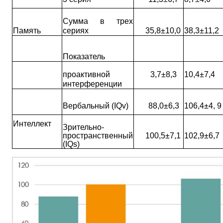
Сумма в трех
Память
сериях
35,8±10,0
38,3±11,2
Показатель
проактивной
3,7±8,3
10,4±7,4
интерференции
Вербальный
(IQv)
88,0±6,3
106,4±4, 9
Интеллект
Зрительно­
пространственный
100,5±7,1
102,9±6,7
(IQs)