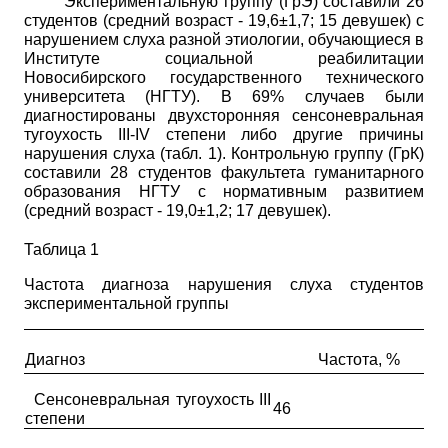
Экспериментальную группу (ГрЭ) составили 26
студентов (средний возраст - 19,6±1,7; 15 девушек) с
нарушением слуха разной этиологии, обучающиеся в
Институте социальной реабилитации
Новосибирского государственного технического
университета (НГТУ). В 69% случаев были
диагностированы двухсторонняя сенсоневральная
тугоухость
III
-
IV
степени либо другие причины
нарушения слуха (табл. 1). Контрольную группу (ГрК)
составили 28 студентов факультета гуманитарного
образования НГТУ с нормативным развитием
(средний возраст - 19,0±1,2; 17 девушек).
Таблица 1
Частота диагноза нарушения слуха студентов
экспериментальной группы
Диагноз
Частота, %
Сенсоневральная тугоухость
III
46
степени