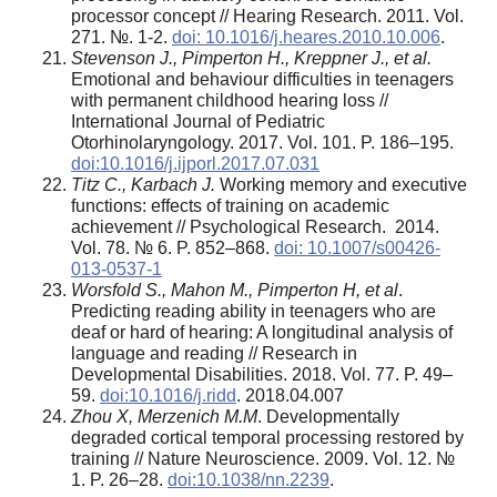
processor concept // Hearing Research. 2011. Vol.
271. №. 1-2.
doi: 10.1016/j.heares.2010.10.006
.
Stevenson J., Pimperton H., Kreppner J., et al.
Emotional and behaviour difficulties in teenagers
with permanent childhood hearing loss //
International Journal of Pediatric
Otorhinolaryngology. 2017. Vol. 101. P. 186–195.
doi:10.1016/j.ijporl.2017.07.031
Titz C., Karbach J.
Working memory and executive
functions: effects of training on academic
achievement // Psychological Research. 2014.
Vol. 78. № 6. P. 852–868.
doi: 10.1007/s00426-
013-0537-1
Worsfold S., Mahon M., Pimperton H
, et al
.
Predicting reading ability in teenagers who are
deaf or hard of hearing: A longitudinal analysis of
language and reading // Research in
Developmental Disabilities. 2018. Vol. 77. P. 49–
59.
doi:10.1016/j.ridd
. 2018.04.007
Zhou X, Merzenich M.M
. Developmentally
degraded cortical temporal processing restored by
training // Nature Neuroscience. 2009. Vol. 12. №
1. P. 26–28.
doi:10.1038/nn.2239
.