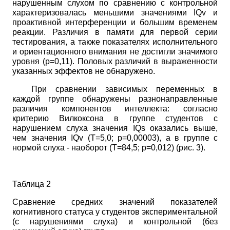
нарушенным слухом по сравнению с контрольной
характеризовалась меньшими значениями
IQv
и
проактивной интерференции и большим временем
реакции. Различия в памяти для первой серии
тестирования, а также показателях исполнительного
и ориентационного внимания не достигли значимого
уровня
(
p
=0,11).
Половых различий в выраженности
указанных эффектов не обнаружено.
При сравнении зависимых переменных в
каждой группе обнаружены разнонаправленные
различия компонентов интеллекта: согласно
критерию Вилкоксона в группе студентов с
нарушением слуха значения
IQs
оказались выше,
чем значения
IQv
(
T
=5,0;
p
=0,00003),
а в группе с
нормой слуха - наоборот
(
T
=84,5;
p
=0,012)
(рис. 3).
Таблица 2
Сравнение средних значений показателей
когнитивного статуса у студентов экспериментальной
(с нарушениями слуха) и контрольной (без