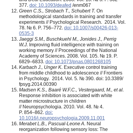
377.
doi: 10.1093/deafed
/enm067
Green C.S., Strobach T., Schubert T.
On
methodological standards in training and transfer
experiments // Psychological Research. 2014. Vol.
78. № 6. P. 756–772.
doi: 10.1007/s00426-013-
0535-3
Jaeggi S.M., Buschkuehl M., Jonides J., Perrig
W.J.
Improving fluid intelligence with training on
working memory // Proceedings of the National
Academy of Sciences. 2008. Vol. 105. № 19. P.
6829–6833.
doi: 10.1073/pnas.0801268105
Karbach J., Unger K.
Executive control training
from middle childhood to adolescence // Frontiers
in Psychology. 2014. Vol. 5. № 390. doi: 10.3389/
fpsyg.2014.00390
Madsen K.S., Baaré W.F.C., Vestergaard, M., et al.
Response inhibition is associated with white
matter microstructure in children
// Neuropsychologia.
2010. Vol. 48. № 4.
P. 854–862.
doi:
10.1016/j.neuropsychologia.2009.11.001
Merabet L.B.,
Pascual-Leone A.
Neural
reorganization following sensory loss: The