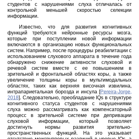
студентов с нарушениями слуха отличалась от
контрольной меньшей скоростью селекции
информации.
Известно, что для развития когнитивных
функций требуются нейронные ресурсы мозга,
которые при поступлении новой информации
включаются в организацию новых функциональных
систем. Например, после процедуры реабилитации с
использованием слухового аппарата в течение года
обнаружено снижение активности слуховой и
речевой систем вместе с ее повышением в
зрительной и фронтальной областях коры, а также
увеличение толщины коры в мультимодальных
областях, таких как верхняя височная извилина,
интрапариетальная борозда и инсула
[
Pereira-Jorge,
2018
]
. Следовательно, преобладание
IQs
в структуре
когнитивного статуса студентов с нарушениями
слуха можно рассматривать как компенсаторный
процесс в зрительной системе при депривации
слуховой информации, который позволяет
достигнуть нормы развития зрительно­
пространственных функций. На это указывает
отсутствие межгрупповых различий в уровне
IQs,
а