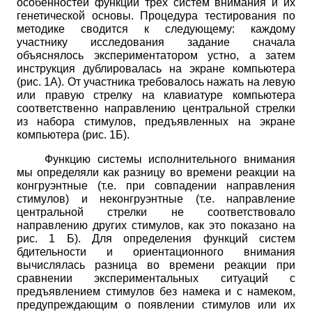
особенностей функций трех систем внимания и их
генетической основы. Процедура
тестирования по
методике сводится к следующему: каждому
участнику
исследования задание сначала
объяснялось экспериментатором устно, а затем
инструкция дублировалась на экране компьютера
(рис. 1А). От участника
требовалось нажать на левую
или правую стрелку на клавиатуре компьютера
соответственно направлению центральной стрелки
из набора стимулов, предъявленных на экране
компьютера (рис. 1Б).
Функцию системы исполнительного внимания
мы определяли как разницу во времени реакции на
конгруэнтные (т.е. при совпадении направления
стимулов) и неконгруэнтные (т.е. направление
центральной стрелки не соответствовало
направлению других стимулов, как это показано на
рис. 1 Б). Для определения функций систем
бдительности и ориентационного внимания
вычислялась разница во времени реакции при
сравнении экспериментальных ситуаций с
предъявлением стимулов без намека и с намеком,
предупреждающим о появлении стимулов или их