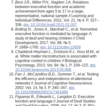
Best J.R., Miller P.H., Naglieri J.A.
Relations
between executive function and academic
achievement from ages 5 to 17 in a large,
representative, national sample // Learning and
Individual Differences. 2011. Vol. 21. № 4. P. 327–
336.
doi: 10.1016/j.lindif.2011.01.007
Botting N., Jones A., Marshall C.,
et al
.
Nonverbal
executive function is mediated by language: A
study of deaf and hearing children // Child
Development. 2017. Vol. 88. № 5.
P. 1689–1700.
doi: 10.1111/cdev.12659
Chaddock-Heyman L., Erickson K.I., Voss M.W., et
al.
White matter microstructure is associated with
cognitive control in children // Biological
Psychology. 2013. Vol. 94. № 1. P. 109–115.
doi:
10.1016/j.biopsycho.2013.05.008
.
Fan J., McCandliss B.D., Sommer T., et al.
Testing
the efficiency and independence of attentional
networks // Journal of Cognitive Neuroscience.
2002. Vol. 14. № 3. P. 340–347.
doi:
10.1162/089892902317361886
Figueras B., Edwards L., Langdon D.
Executive
function and language // Journal of Deaf Studies
and Deaf Education. 2008. Vol. 13. № 3. P. 362–