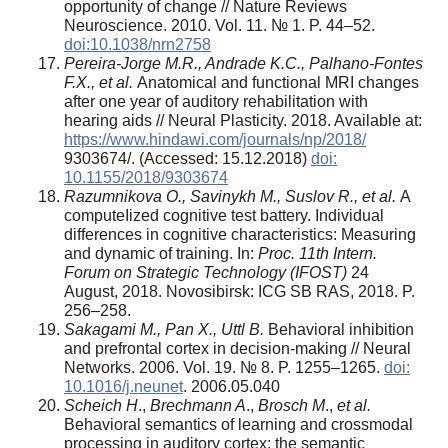
opportunity of change // Nature Reviews
Neuroscience. 2010. Vol. 11. № 1. P. 44–52.
doi:10.1038/nrn2758
Pereira-Jorge M.R., Andrade K.C., Palhano-Fontes
F.X., et al.
Anatomical and functional MRI changes
after one year of auditory rehabilitation with
hearing aids // Neural Plasticity. 2018. Available at:
https://www.hindawi.com/journals/np/2018/
9303674/. (Accessed: 15.12.2018)
doi:
10.1155/2018/9303674
Razumnikova O., Savinykh M., Suslov R., et al.
A
computeIized cognitive test battery. Individual
differences in cognitive characteristics: Measuring
and dynamic of training. In:
Proc. 11th Intern.
Forum on Strategic Technology (IFOST)
24
August, 2018. Novosibirsk: ICG SB RAS, 2018. P.
256–258.
Sakagami M., Pan X., Uttl B.
Behavioral inhibition
and prefrontal cortex in decision-making // Neural
Networks. 2006. Vol. 19. № 8. P. 1255–1265.
doi:
10.1016/j.neunet
. 2006.05.040
Scheich H
.,
Brechmann A
.,
Brosch M
.,
et al.
Behavioral semantics of learning and crossmodal
processing in auditory cortex: the semantic