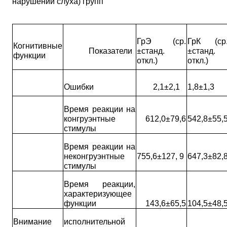
нарушений слуха) групп
ГрЭ (ср.
ГрК (ср
Когнитивные
Показатели
±станд.
±станд.
функции
откл.)
откл.)
Ошибки
2,1±2,1
1,8±1,3
Время реакции на
конгруэнтные
612,0±79,6
542,8±55,
стимулы
Время реакции на
неконгруэнтные
755,6±127, 9
647,3±82,
стимулы
Время реакции,
характеризующее
функции
143,6±65,5
104,5±48,
Внимание
исполнительной