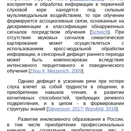
восприятие и обработка информации в первичной
слуховой коре находятся под сильным
мультимодальным воздействием, то при обучении
формируются ассоциативные связи, основанные на
дискриминации и классификации обнаруженных
сигналов посредством обучения
[
Scheich
]
.
При
отсутствии звуковых сигналов семантическое
картирование может осуществляться с
использованием кросс-модальной обработки
информации, и сенсорный дефицит раннего периода
может быть компенсирован вследствие
интенсивного перцептивного и поведенческого
обучения
[
Zhou X, Merzenich, 2009
]
.
Однако дефицит в усвоении речи при потере
слуха влечет за собой трудности в общении, в
приобретении навыков чтения, в развитии
когнитивных способностей, требующих речевого
подкрепления, и в целом
-
в формировании
структуры знаний
[
Stevenson, 2017
;
Worsfold, 2018
]
.
Развитие инклюзивного образования в России,
в том числе приобретение профессиональных
навыков и социальная реабилитация лиц с