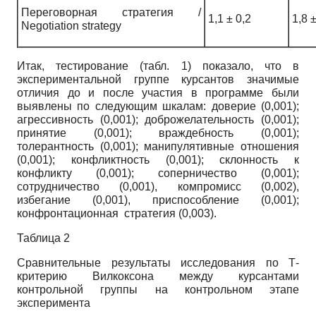
Переговорная стратегия /
1,1 ± 0,2
1,8 ±
Negotiation strategy
Итак, тестирование (табл. 1) показало, что в
экспериментальной группе курсантов значимые
отличия до и после участия в программе были
выявлены по следующим шкалам: доверие (0,001);
агрессивность (0,001); доброжелательность (0,001);
принятие (0,001); враждебность (0,001);
толерантность (0,001); манипулятивные отношения
(0,001); конфликтность (0,001); склонность к
конфликту (0,001); соперничество (0,001);
сотрудничество (0,001), компромисс (0,002),
избегание (0,001), приспособление (0,001);
конфронтационная стратегия (0,003).
Таблица 2
Сравнительные результаты исследования по Т-
критерию Вилкоксона между курсантами
контрольной группы на контрольном этапе
эксперимента