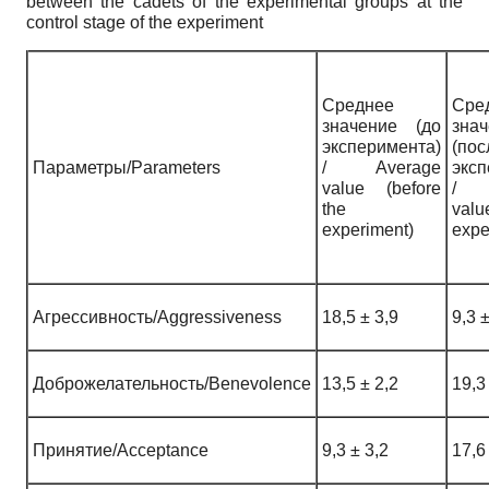
between the cadets of the experimental groups at the
control stage of the experiment
Среднее
Сре
значение (до
зна
эксперимента)
(пос
Параметры/Parameters
/ Average
эксп
value (before
/ 
the
valu
experiment)
expe
Агрессивность/Aggressiveness
18,5 ± 3,9
9,3 ±
Доброжелательность/Benevolence
13,5 ± 2,2
19,3
Принятие/Acceptance
9,3 ± 3,2
17,6