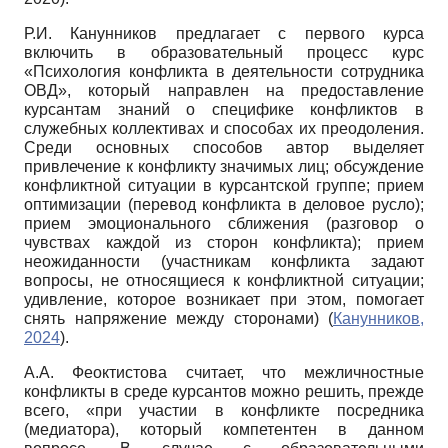
Р.И. Канунников предлагает с первого курса
включить в образовательный процесс курс
«Психология конфликта в деятельности сотрудника
ОВД», который направлен на предоставление
курсантам знаний о специфике конфликтов в
служебных коллективах и способах их преодоления.
Среди основных способов автор выделяет
привлечение к конфликту значимых лиц; обсуждение
конфликтной ситуации в курсантской группе; прием
оптимизации (перевод конфликта в деловое русло);
прием эмоционального сближения (разговор о
чувствах каждой из сторон конфликта); прием
неожиданности (участникам конфликта задают
вопросы, не относящиеся к конфликтной ситуации;
удивление, которое возникает при этом, помогает
снять напряжение между сторонами) (
Канунников,
2024
).
А.А. Феоктистова считает, что межличностные
конфликты в среде курсантов можно решить, прежде
всего, «при участии в конфликте посредника
(медиатора), который компетентен в данном