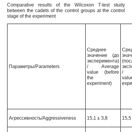
Comparative results of the Wilcoxon T-test study
between the cadets of the control groups at the control
stage of the experiment
Среднее
Сре
значение (до
зна
эксперимента)
(пос
Параметры/Parameters
/ Average
эксп
value (before
/ 
the
valu
experiment)
expe
Агрессивность/Aggressiveness
15,1 ± 3,8
15,5