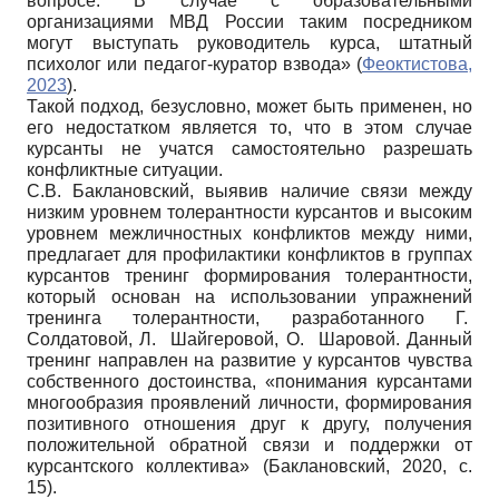
вопросе. В случае с образовательными
организациями МВД России таким посредником
могут выступать руководитель курса, штатный
психолог или педагог-куратор взвода» (
Феоктистова,
2023
).
Такой подход, безусловно, может быть применен, но
его недостатком является то, что в этом случае
курсанты не учатся самостоятельно разрешать
конфликтные ситуации.
С.В. Баклановский, выявив наличие связи между
низким уровнем толерантности курсантов и высоким
уровнем межличностных конфликтов между ними,
предлагает для профилактики конфликтов в группах
курсантов тренинг формирования толерантности,
который основан на использовании упражнений
тренинга толерантности, разработанного Г.
Солдатовой, Л. Шайгеровой, О. Шаровой. Данный
тренинг направлен на развитие у курсантов чувства
собственного достоинства, «понимания курсантами
многообразия проявлений личности, формирования
позитивного отношения друг к другу, получения
положительной обратной связи и поддержки от
курсантского коллектива» (Баклановский, 2020, c.
15).