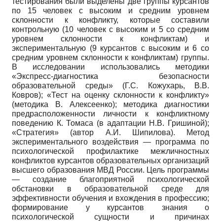
тестирования были выделены две группы курсантов
по 15 человек с высоким и средним уровнем
склонности к конфликту, которые составили
контрольную (10 человек с высоким и 5 со средним
уровнем склонности к конфликтам) и
экспериментальную (9 курсантов с высоким и 6 со
средним уровнем склонности к конфликтам) группы.
В исследовании использовались методики
«Экспресс-диагностика безопасности
образовательной среды» (Г.С. Кожухарь, В.В.
Ковров); «Тест на оценку склонности к конфликту»
(методика В. Алексеенко); методика диагностики
предрасположенности личности к конфликтному
поведению К. Томаса (в адаптации Н.В. Гришиной);
«Стратегия» (автор А.И. Шипилова). Метод
экспериментального воздействия — программа по
психологической профилактике межличностных
конфликтов курсантов образовательных организаций
высшего образования МВД России. Цель программы
— создание благоприятной психологической
обстановки в образовательной среде для
эффективности обучения и вхождения в профессию;
формирование у курсантов знания о
психологической сущности и причинах