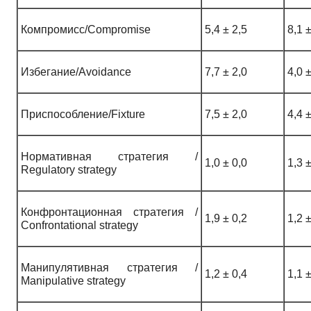
Компромисс/Compromise
5,4 ± 2,5
8,1 ±
Избегание/Avoidance
7,7 ± 2,0
4,0 ±
Приспособление/Fixture
7,5 ± 2,0
4,4 ±
Нормативная стратегия /
1,0 ± 0,0
1,3 ±
Regulatory strategy
Конфронтационная стратегия /
1,9 ± 0,2
1,2 ±
Confrontational strategy
Манипулятивная стратегия /
1,2 ± 0,4
1,1 ±
Manipulative strategy