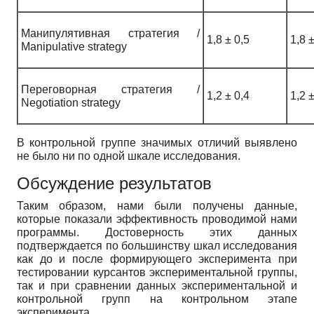
Манипулятивная стратегия /
1,8 ± 0,5
1,8 ±
Manipulative strategy
Переговорная стратегия /
1,2 ± 0,4
1,2 ±
Negotiation strategy
В контрольной группе значимых отличий выявлено
не было ни по одной шкале исследования.
Обсуждение результатов
Таким образом, нами были получены данные,
которые показали эффективность проводимой нами
программы. Достоверность этих данных
подтверждается по большинству шкал исследования
как до и после формирующего эксперимента при
тестировании курсантов экспериментальной группы,
так и при сравнении данных экспериментальной и
контрольной групп на контрольном этапе
эксперимента.