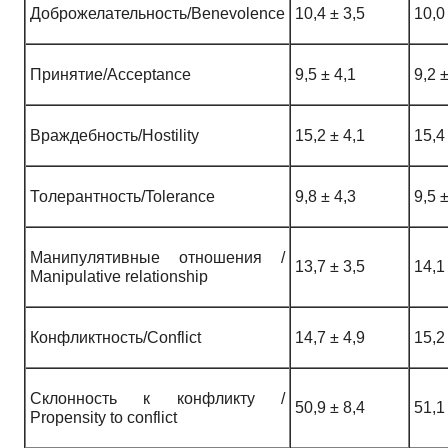
Доброжелательность/Benevolence
10,4 ± 3,5
10,0
Принятие/Acceptance
9,5 ± 4,1
9,2 ±
Враждебность/Hostility
15,2 ± 4,1
15,4
Толерантность/Tolerance
9,8 ± 4,3
9,5 ±
Манипулятивные отношения /
13,7 ± 3,5
14,1
Manipulative relationship
Конфликтность/Conflict
14,7 ± 4,9
15,2
Склонность к конфликту /
50,9 ± 8,4
51,1
Propensity to conflict