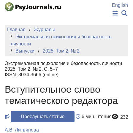
Перейти к основному содержанию
English
НОВОСТИ
Главная
Журналы
ИЗДАНИЯ
Экстремальная психология и безопасность
АВТОРЫ
личности
ПОДАТЬ РУКОПИСЬ
Выпуски
2025. Том 2. № 2
БАЗА ЗНАНИЙ
КЛЮЧЕВЫЕ СЛОВА
Экстремальная психология и безопасность личности
Регистрация
Вход
2025. Том 2. № 2. С. 5–7
ISSN: 3034-3666 (online)
Вступительное слово
тематического редактора
Прослушать статью
6 мин. чтения
232
А.В. Литвинова