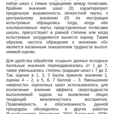
набор шкал с семью градациями между полюсами.
Крайние значения шкал (3) характеризуют
предельную выраженность личностной черты; к
центральному значению (0) по инструкции
испытуемые обращались тогда, когда обе
альтернативные черты, представленные полюсами
шкалы, присутствуют в равной степени или когда
испытуемые затрудняются вынести оценку. Таким
образом, частота обращения к значению «0»
является косвенным показателем трудности выпол­
няемой оценки.
Для удобства обработки «сырых» данных исходные
балльные значения перекодиро­вались от 1 до 7;
также уменьшалась степень градации шкал с 7 до 3.
Так, оценки в 1, 2, 3 бал­ла приняли значение 1,
оценка 4 – 2, а 5, 6, 7 баллов – 3. Уменьшение
«мерности» оценочных шкал использовалось для
исключения влияния эффекта сверхтрудности
выполняемой за­дачи на выявление общих
тенденций межличностного восприятия.
Правомерность и обо­снованность данной
процедуры обсуждались в других работах
(Барабанщиков, Носуленко, 2004; Болдырев, 2006;