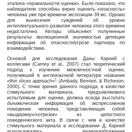
эталона «правильности оценки». Было показано, что
наблюдатели способны верно оценить «опас­ность»
человека уже при времени экспозиции 39 мс. Однако
для вынесения суждений об уровне
интеллектуального развития человека этого времени
недостаточно. Авторы объяс­няют полученные
результаты эволюционной значимостью детекции
информации об опас­ности/угрозе партнера по
взаимодействию.
Основой для исследования Даны Карней с
коллегами (Carney et al., 2007) стал тео­ретический
подход к изучению межличностной оценки,
получивший в англоязычной ли­тературе название
1
«thin slices approach»
(Ambady, Bernieri, & Richeson,
2000). С точки зре­ния данного подхода, в качестве
стимульного материала, предъявляемого
испытуемым для оценки, должна всегда выступать
динамическая
информация об экспрессивном
поведении человека, представляющая собой
«выдержку»/«отрезок» из целостного
поведенческого акта. В связи с чем в качестве
стимульного материала в исследовании Д. Карней
использо­вались видеоизображения