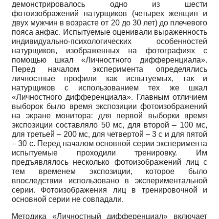
демонстрировалось одно из шести
фотоизображений натурщиков (четырех женщин и
двух мужчин в воз­расте от 20 до 30 лет) до плечевого
пояса анфас. Испытуемые оценивали выраженность
индивидуально-психологических особенностей
натурщиков, изображенных на фотографи­ях с
помощью шкал «Личностного дифференциала».
Перед началом эксперимента опреде­лялись
личностные профили как испытуемых, так и
натурщиков с использованием тех же шкал
«Личностного дифференциала». Главным отличием
выборок было время экспозиции фотоизображений
на экране монитора: для первой выборки время
экспозиции составляло 50 мс, для второй – 100 мс,
для третьей – 200 мс, для четвертой – 3 с и для пятой
– 30 с. Перед началом основной серии эксперимента
испытуемые проходили тренировку. Им
предъявлялось несколько фотоизображений лиц с
тем временем экспозиции, которое было
впоследствии использовано в экспериментальной
серии. Фотоизображения лиц в трениро­вочной и
основной серии не совпадали.
Методика «Личностный дифференциал» включает