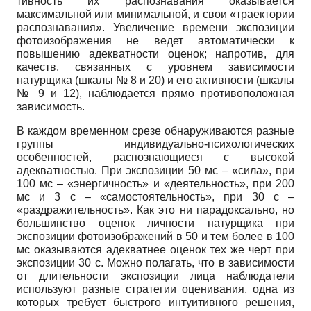
тивность их распознавания оказывается
максимальной или минимальной, и свои «траек­тории
распознавания». Увеличение времени экспозиции
фотоизображения не ведет авто­матически к
повышению адекватности оценок; напротив, для
качеств, связанных с уровнем зависимости
натурщика (шкалы № 8 и 20) и его активности (шкалы
№ 9 и 12), наблюдает­ся прямо противоположная
зависимость.
В каждом временном срезе обнаруживаются разные
группы индивидуально-психологических
особенностей, распознающиеся с высокой
адекватностью. При экспози­ции 50 мс – «сила», при
100 мс – «энергичность» и «деятельность», при 200
мс и 3 с – «само­стоятельность», при 30 с –
«раздражительность». Как это ни парадоксально, но
большинство оценок личности натурщика при
экспозиции фотоизображений в 50 и тем более в 100
мс оказываются адекватнее оценок тех же черт при
экспозиции 30 с. Можно полагать, что в зависимости
от длительности экспозиции лица наблюдатели
используют разные стратегии оценивания, одна из
которых требует быстрого интуитивного решения,