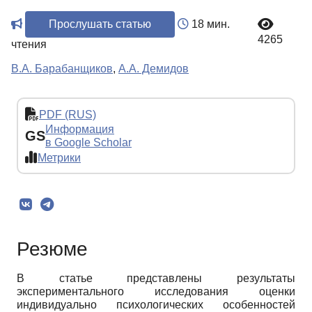
Прослушать статью
18 мин.
4265
чтения
В.А. Барабанщиков
,
А.А. Демидов
PDF (RUS)
Информация
GS
в Google Scholar
Метрики
Резюме
В статье представлены результаты
экспериментального исследования оценки
индивидуально психологических особенностей