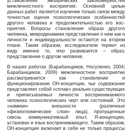
установление эмпирических закономерностей
межличностного воспри­ятия. Основной целью
данных работ является изучение только связи между
точностью оценок психологических особенностей
другого человека и продолжительностью его вос­
приятия. Вопросы становления образа другого
человека, микродинамики представления о нем как о
личности и индивидуальности остаются на втором
плане. Таким образом, ис­следователи теряют из
виду именно то,
что
развивается – образ,
представление о другом человеке.
В наших работах (Барабанщиков, Носуленко, 2004;
Барабанщиков, 2009) межличност­ное восприятие
рассматривается как становление и
функционирование ОН-концепции, чье содержание
представляет собой «сплав» реально существующих
и приписываемых личности воспринимаемого
человека психологических черт или состояний. Это
«намеки» внешности (различные
«физиогномические слои» лица), пропущенные
сквозь коммуни­кативный опыт, Я-концепцию,
установки и язык воспринимающего. Таким образом,
ОН-концепция включает в себя не только процессы