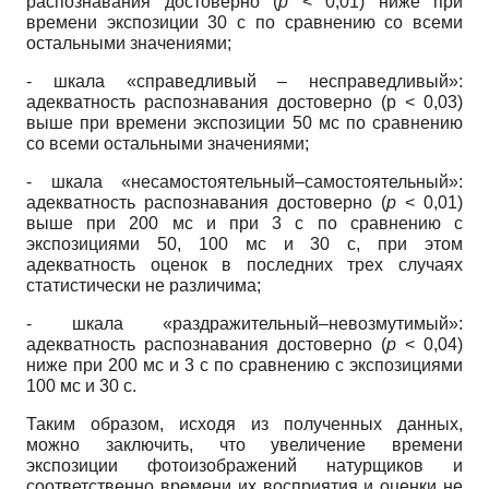
распознавания достоверно (
p
< 0,01) ниже при
времени экспозиции 30 с по сравнению со всеми
остальными значениями;
- шкала «справедливый – несправедливый»:
адекватность распознавания достоверно (p < 0,03)
выше при времени экспозиции 50 мс по сравнению
со всеми остальными значе­ниями;
- шкала «несамостоятельный–самостоятельный»:
адекватность распознавания досто­верно (
p
< 0,01)
выше при 200 мс и при 3 с по сравнению с
экспозициями 50, 100 мс и 30 с, при этом
адекватность оценок в последних трех случаях
статистически не различима;
- шкала «раздражительный–невозмутимый»:
адекватность распознавания достовер­но (
p
< 0,04)
ниже при 200 мс и 3 с по сравнению с экспозициями
100 мс и 30 с.
Таким образом, исходя из полученных данных,
можно заключить, что увеличение вре­мени
экспозиции фотоизображений натурщиков и
соответственно времени их восприятия и оценки не