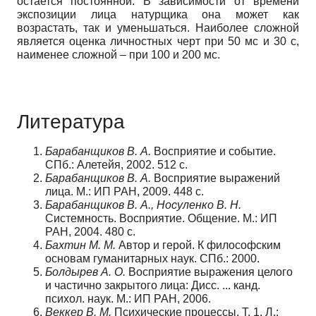
остается постоянной. В зависимости от времени
экспозиции лица натурщика она может как
возрастать, так и уменьшаться. Наиболее сложной
является оценка личност­ных черт при 50 мс и 30 с,
наименее сложной – при 100 и 200 мс.
Литература
Барабанщиков В. А.
Восприятие и событие.
СПб.: Алетейя, 2002. 512 с.
Барабанщиков В. А.
Восприятие выражений
лица. М.: ИП РАН, 2009. 448 с.
Барабанщиков В. А., Носуленко В. Н.
Системность. Восприятие. Общение. М.: ИП
РАН, 2004. 480 с.
Бахтин М. М.
Автор и герой. К философским
основам гуманитарных наук. СПб.: 2000.
Болдырев А. О.
Восприятие выражения целого
и частично закрытого лица: Дисс. ... канд.
психол. наук. М.: ИП РАН, 2006.
Веккер В. М.
Психические процессы. Т. 1. Л.: