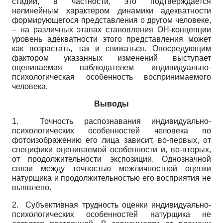
стадий, в частности, это подтверж­дается
нелинейным характером динамики адекватности
формирующегося представления о другом человеке,
– на различных этапах становления ОН-концепции
уровень адекватности этого представления может
как возрастать, так и снижаться. Опосредующим
фактором ука­занных изменений выступает
оцениваемая наблюдателем индивидуально-
психологическая особенность воспринимаемого
человека.
Выводы
1. Точность распознавания индивидуально-
психологических особенностей человека по
фотоизображению его лица зависит, во-первых, от
специфики оцениваемой особенно­сти и, во-вторых,
от продолжительности экспозиции. Однозначной
связи между точностью межличностной оценки
натурщика и продолжительностью его восприятия не
выявлено.
2. Субъективная трудность оценки индивидуально-
психологических особенностей натурщика не