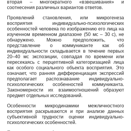
вторая – много­кратного «взвешивания» и
соотнесения различных вариантов ответов.
Проявлений становления, или микрогенеза
восприятия индивидуально-психоло­гических
особенностей человека по изображению его лица на
изученном временном диа­пазоне (50 мс – 30 с), не
обнаружено. Можно предположить, что
представление о комму­никанте как об
индивидуальности складывается в течение первых
20–40 мс экспозиции, совпадая по времени или
пересекаясь с перцептивной категоризацией лица
как особого социального объекта восприятия. Это
означает, что ранняя дифференциация экспрессий
предполагает распознавание индивидуально-
психологических особенностей коммуникан­та.
Закономерности их взаимоотношений образуют
предмет отдельных исследований.
Особенности микродинамики межличностного
восприятия раскрываются и при ана­лизе данных
субъективной трудности оценки индивидуально-
психологических особенно­стей.