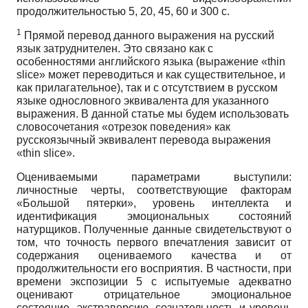
продолжительностью 5, 20, 45, 60 и 300 с.
1
Прямой перевод данного выражения на русский
язык затруднителен. Это связано как с
особенностями английского языка (выражение «thin
slice» может переводиться и как существительное, и
как прилагатель­ное), так и с отсутствием в русском
языке однословного эквивалента для указанного
выражения. В данной статье мы будем использовать
словосочетания «отрезок поведения» как
русскоязычный эквивалент пере­вода выражения
«thin slice».
Оцениваемыми параметрами выступили:
личностные черты, соответствующие фак­торам
«Большой пятерки», уровень интеллекта и
идентификация эмоциональных состоя­ний
натурщиков. Полученные данные свидетельствуют о
том, что точность первого впе­чатления зависит от
содержания оцениваемого качества и от
продолжительности его вос­приятия. В частности, при
времени экспозиции 5 с испытуемые адекватно
оценивают отри­цательное эмоциональное
состояние, экстраверсию, сознательность и уровень