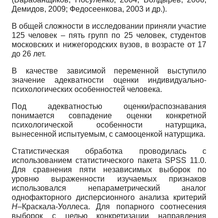
Демидов, 2009; Федосеенкова, 2003 и др.).
В общей сложности в исследовании приняли участие
125 человек – пять групп по 25 человек, студентов
московских и нижегородских вузов, в возрасте от 17
до 26 лет.
В качестве зависимой переменной выступило
значение адекватности оценки индивидуально-
психологических особенностей человека.
Под адекватностью оценки/распознавания
понимается совпадение оценки конкрет­ной
психологической особенности натурщика,
вынесенной испытуемым, с самооценкой натурщика.
Статистическая обработка проводилась с
использованием статистического пакета SPSS 11.0.
Для сравнения пяти независимых выборок по
уровню выраженности изучае­мых признаков
использовался непараметрический аналог
однофакторного дисперсионно­го анализа критерий
H
–Краскала-Уоллеса. Для попарного соотнесения
выборок с целью конкретизации направления