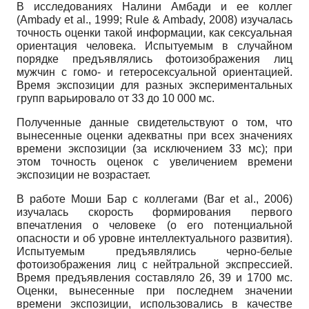
В исследованиях Налини Амбади и ее коллег
(Ambady et al., 1999; Rule & Ambady, 2008) изучалась
точность оценки такой информации, как сексуальная
ориентация человека. Испытуемым в случайном
порядке предъявлялись фотоизображения лиц
мужчин с гомо- и гетеросексуальной ориентацией.
Время экспозиции для разных экспериментальных
групп варьировало от 33 до 10 000 мс.
Полученные данные свидетельствуют о том, что
вынесенные оценки адекватны при всех значениях
времени экспозиции (за исключением 33 мс); при
этом точность оценок с увеличением времени
экспозиции не возрастает.
В работе Моши Бар с коллегами (Bar et al., 2006)
изучалась скорость формирования первого
впечатления о человеке (о его потенциальной
опасности и об уровне интеллекту­ального развития).
Испытуемым предъявлялись черно-белые
фотоизображения лиц с ней­тральной экспрессией.
Время предъявления составляло 26, 39 и 1700 мс.
Оценки, выне­сенные при последнем значении
времени экспозиции, использовались в качестве