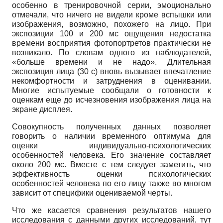
особенно в тренировочной серии, эмоционально
отмечали, что ничего не видели кроме вспышки или
изображения, возможно, похожего на лицо. При
экспозиции 100 и 200 мс ощущения недостатка
времени восприя­тия фотопортретов практически не
возникало. По словам одного из наблюдателей,
«больше времени и не надо». Длительная
экспозиция лица (30 с) вновь вызывает впечатление
не­комфортности и затруднения в оценивании.
Многие испытуемые сообщали о готовности к
оценкам еще до исчезновения изображения лица на
экране дисплея.
Совокупность полученных данных позволяет
говорить о наличии временного опти­мума для
оценки индивидуально-психологических
особенностей человека. Его значение составляет
около 200 мс. Вместе с тем следует заметить, что
эффективность оценки пси­хологических
особенностей человека по его лицу также во многом
зависит от специфики оцениваемой черты.
Что же касается сравнения результатов нашего
исследования с данными других ис­следований, тут