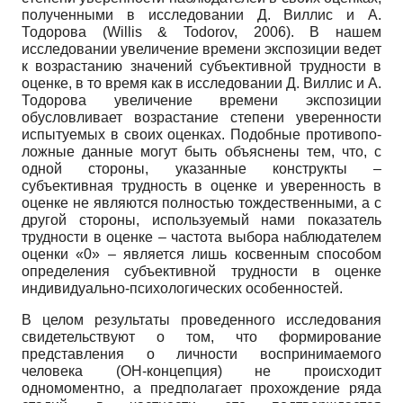
полученными в исследовании Д. Виллис и А.
Тодорова (Willis & Todorov, 2006). В нашем
исследовании увеличение време­ни экспозиции ведет
к возрастанию значений субъективной трудности в
оценке, в то время как в исследовании Д. Виллис и А.
Тодорова увеличение времени экспозиции
обусловли­вает возрастание степени уверенности
испытуемых в своих оценках. Подобные противопо­
ложные данные могут быть объяснены тем, что, с
одной стороны, указанные конструкты –
субъективная трудность в оценке и уверенность в
оценке не являются полностью тождественными, а с
другой стороны, используемый нами показатель
трудности в оценке – ча­стота выбора наблюдателем
оценки «0» – является лишь косвенным способом
определения субъективной трудности в оценке
индивидуально-психологических особенностей.
В целом результаты проведенного исследования
свидетельствуют о том, что форми­рование
представления о личности воспринимаемого
человека (ОН-концепция) не проис­ходит
одномоментно, а предполагает прохождение ряда