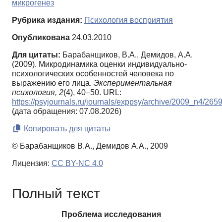
микрогенез
Рубрика издания:
Психология восприятия
Опубликована
24.03.2010
Для цитаты:
Барабанщиков, В.А., Демидов, А.А.
(2009). Микродинамика оценки индивидуально-
психологических особенностей человека по
выражению его лица.
Экспериментальная
психология,
2
(4), 40–50. URL:
https://psyjournals.ru/journals/exppsy/archive/2009_n4/265
(дата обращения: 07.08.2026)
Копировать для цитаты
© Барабанщиков В.А., Демидов А.А., 2009
Лицензия:
CC BY-NC 4.0
Полный текст
Проблема исследования