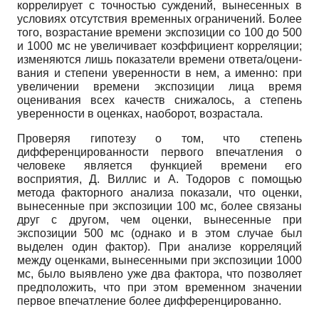
коррелирует с точностью суждений, вынесенных в
условиях отсутствия вре­менных ограничений. Более
того, возрастание времени экспозиции со 100 до 500
и 1000 мс не увеличивает коэффициент корреляции;
изменяются лишь показатели времени ответа/оцени­
вания и степени уверенности в нем, а именно: при
увеличении времени экспозиции лица время
оценивания всех качеств снижалось, а степень
уверенности в оценках, наоборот, возрастала.
Проверяя гипотезу о том, что степень
дифференцированности первого впечатления о
человеке является функцией времени его
восприятия, Д. Виллис и А. Тодоров с помощью
метода факторного анализа показали, что оценки,
вынесенные при экспозиции 100 мс, бо­лее связаны
друг с другом, чем оценки, вынесенные при
экспозиции 500 мс (однако и в этом случае был
выделен один фактор). При анализе корреляций
между оценками, вынесенны­ми при экспозиции 1000
мс, было выявлено уже два фактора, что позволяет
предположить, что при этом временном значении
первое впечатление более дифференцированно.