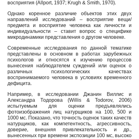
восприятия (Allport, 1937; Krugh & Smith, 1970).
Однако коренное различие объектов этих двух
направлений исследований – восприя­тие вещи/
предмета и восприятие человека как личности и
индивидуальности – ставит во­прос о специфике
микродинамики представления о другом человеке.
Современные исследования по данной тематике
представлены в основном в работах зарубежных
психологов и относятся к изучению процессов
вынесения наблюдателем суж­дений или оценок о
различных психологических качествах
воспринимаемого человека в условиях временного
дефицита.
Например, в исследовании Джанин Виллис и
Александра Тодорова (Willis & Todorov, 2006)
испытуемым для оценки предъявлялись
фотоизображения лиц натурщиков на 100, 500 и
1000 мс. Показано, что точность оценок таких качеств
натурщиков, как компетентность, агрес­сивность,
доверие, внешняя привлекательность и др.,
вынесенных при времени экспозиции 100 мс, высоко