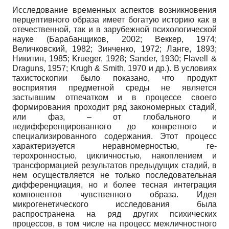
Исследование временных аспектов возникновения
перцептивного образа име­ет богатую историю как в
отечественной, так и в зарубежной психологической
науке (Барабанщиков, 2002; Веккер, 1974;
Величковский, 1982; Зинченко, 1972; Ланге, 1893;
Никитин, 1985; Krueger, 1928; Sander, 1930; Flavell &
Draguns, 1957; Krugh & Smith, 1970 и др.). В условиях
тахистоскопии было показано, что продукт
восприятия предметной среды не является
застывшим отпечатком и в процессе своего
формирования проходит ряд за­кономерных стадий,
или фаз, – от глобального и
недифференцированного до конкретного и
специализированного содержания. Этот процесс
характеризуется неравномерностью, ге­
терохронностью, цикличностью, накоплением и
трансформацией результатов предыдущих стадий, в
нем осуществляется не только последовательная
дифференциация, но и более тесная интеграция
компонентов чувственного образа. Идея
микрогенетического исследо­вания была
распространена на ряд других психических
процессов, в том числе на процесс межличностного