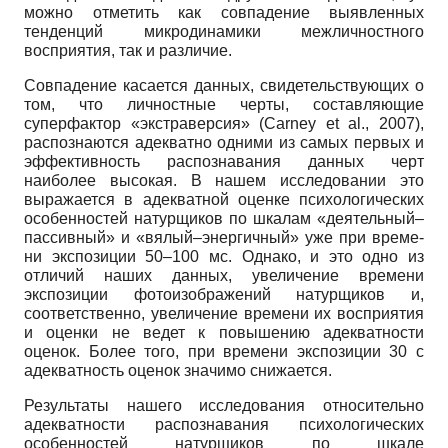
можно отметить как совпадение выявленных
тенденций микродинамики межличностного
восприятия, так и различие.
Совпадение касается данных, свидетельствующих о
том, что личностные черты, со­ставляющие
суперфактор «экстраверсия» (Carney et al., 2007),
распознаются адекватно од­ними из самых первых и
эффективность распознавания данных черт
наиболее высокая. В нашем исследовании это
выражается в адекватной оценке психологических
особенностей натурщиков по шкалам «деятельный–
пассивный» и «вялый–энергичный» уже при време­
ни экспозиции 50–100 мс. Однако, и это одно из
отличий наших данных, увеличение вре­мени
экспозиции фотоизображений натурщиков и,
соответственно, увеличение времени их восприятия
и оценки не ведет к повышению адекватности
оценок. Более того, при времени экспозиции 30 с
адекватность оценок значимо снижается.
Результаты нашего исследования относительно
адекватности распознавания психо­логических
особенностей натурщиков по шкале