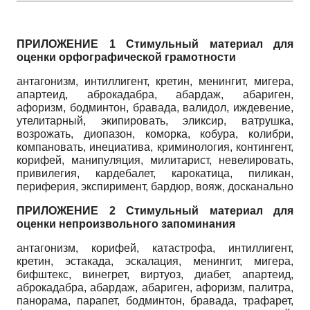
ПРИЛОЖЕНИЕ 1 Стимульный материал для
оценки орфографической грамотности
антагонизм, интиллигент, кретин, менингит, мигера,
апартеид, аброкадабра, абардаж, абариген,
афоризм, бодминтон, бравада, валидол, иждевение,
утелитарный, экипировать, эликсир, ватрушка,
возрожать, диопазон, коморка, кобура, колибри,
компановать, инециатива, криминология, контингент,
корифей, манипуляция, милитарист, невелировать,
привилегия, кардебалет, карокатица, пиликан,
периферия, экспиримент, бардюр, вояж, досканально
ПРИЛОЖЕНИЕ 2 Стимульный материал для
оценки непроизвольного запоминания
антагонизм, корифей, катастрофа, интиллигент,
кретин, эстакада, эскалация, менингит, мигера,
бифштекс, винегрет, виртуоз, диабет, апартеид,
аброкадабра, абардаж, абариген, афоризм, палитра,
панорама, парапет, бодминтон, бравада, трафарет,