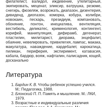
филателист, валидол, иждевение, утелитарный,
экипировать, меценат, эликсир, ватрушка, резюме,
снегирь, фюзеляж, возрожать, диапазон, дизентерия,
дивиденд, диопазон, коморка, кобура, колибри,
новокаин, пескарь, президиум, компановать,
обоняние, понтон, инециатива, вентиляция,
вестибюль, деликатес, криминология, контингент,
корифей, манипуляция, дифирамб, дегенерат,
пластилин, милитарист, диорама, энцефалит,
обаяние, невелировать, привилегия, лампас, макака,
макулатура, наваждение, кардебалет, карокатица,
пиликан, периферия, экспиримент, катавасия,
кабала, бардюр, вояж, нафталин, палисадник, кощей,
досканально
Литература
Бардин К. В
. Чтобы ребенок успешно учился.
М.: Педагогика, 1988.
Блонский П. П
. Память и мышление. М.: ЛКИ,
1979.
Возрастные и индивидуальные различия