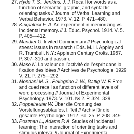
Hyde T. S
.,
Jenkins, J. J.
Recall for words as a
function of semantic, graphic, and syntactic
orienting tasks // Journal of Verbal Learning and
Verbal Behavior. 1973. V. 12. P. 471–480.
Kirkpatrick E. A.
An experiment in memorizing vs.
incidental memory. // J. Educ. Psychol. 1914. V. 5.
P. 405—412.
Mandler G.
Invited Commentary // Psychological
stress: Issues in research / Eds. M. H. Appley and
R. Trumbull. N.Y.: Appleton Century Crofts. 1967.
P. 307–310 and passim.
Maso N.
La valeur de l’activité de l’esprit dans la
fixation des idées // Archives de Psychologie. 1929
V. 21. P. 275—292.
Mondani M. S., Pellegrino J. W., Battig W. F.
Free
and cued recall as function of different levels of
word processing // Journal of Experimental
Psychology. 1973. V. 101. № 2. P. 324–329.
Poppelreuter W.
Über die Ordnung des
Vorstellungsablaufes, I. Teil // Archiv für die
gesamte Psychologie. 1912. Bd. 25. P. 208–349.
Postman L., Adams P. A
. Studies of incidental
learning: The interaction of orienting tasks and
stimulus interval // Journal of Experimental