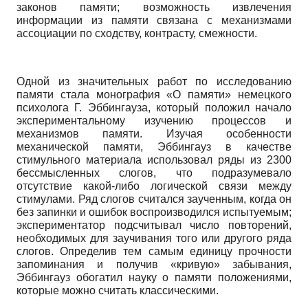
законов памяти; возможность извлечения
информации из памяти связана с механизмами
ассоциации по сходству, контрасту, смежности.
Одной из значительных работ по исследованию
памяти стала монография «О памяти» немецкого
психолога Г. Эббингауза, который положил начало
экспериментальному изучению процессов и
механизмов памяти. Изучая особенности
механической памяти, Эббингауз в качестве
стимульного материала использовал ряды из 2300
бессмысленных слогов, что подразумевало
отсутствие какой-либо логической связи между
стимулами. Ряд слогов считался заученным, когда он
без запинки и ошибок воспроизводился испытуемым;
экспериментатор подсчитывал число повторений,
необходимых для заучивания того или другого ряда
слогов. Определив тем самым единицу прочности
запоминания и получив «кривую» забывания,
Эббингауз обогатил науку о памяти положениями,
которые можно считать классическими.