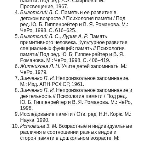
памяти /Под ред. А.А. Смирнова. М.:
Просвещение, 1967.
Выготский Л. С.
Память и ее развитие в
детском возрасте // Психология памяти / Под
ред. Ю. Б. Гиппенрейтер и В. Я. Романова. М.:
ЧеРо, 1998. С. 616–625.
Выготский Л. С., Лурия А. Р.
Память
примитивного человека. Культурное развитие
специальных функций: память // Психология
памяти/ Под ред. Ю. Б. Гиппенрейтер и В. Я.
Романова. М.: ЧеРо, 1998. С. 406–419.
Житникова Л. Н.
Учите детей запоминать. М.:
ЧеРо, 1979.
Зинченко П. И.
Непроизвольное запоминание.
М.: Изд. АПН РСФСР, 1961.
Зинченко П. И.
Непроизвольное запоминание и
деятельность // Психология памяти / Под ред.
Ю. Б. Гиппенрейтер и В. Я. Романова. М.: ЧеРо,
1998.
Исследование памяти / Отв. ред. Н.Н. Корж. М.:
Наука, 1990.
Истомина З. М.
Возрастные и индивидуальные
различия в соотношении разных видов и
сторон памяти в дошкольном возрасте. М: