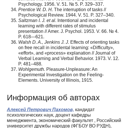
Psychology. 1956. V. 51. № 5. P. 329–337.
Prentice W. D. H.
The interruption of tasks //
Psychological Review. 1944. V. 51. P. 327–340.
Saltzman I. J. et al
. Intentional and incidental
learning with different rates of stimulus
presentation // Amer. J. Psychol. 1953. V. 66. № 4.
P. 618—621.
Walsh D. A., Jenkins J. J
. Effects of orienting tasks
on free recall in incidental learning: «Difficulty»,
«effort», and «process» explanation // Journal of
Verbal Learning and Verbal Behavior. 1973. V. 12.
P. 481–488.
Wohlgemuth.
Pleasure-Unpleasure: An
Experimental Investigation on the Feeling-
Elements. University of Illinois, 1915.
Информация об авторах
Алексей Петрович Пахомов,
кандидат
психологических наук, доцент кафедры
менеджмента, экономический факультет , Российский
университет дружбы народов (ФГБОУ ВО РУДН),