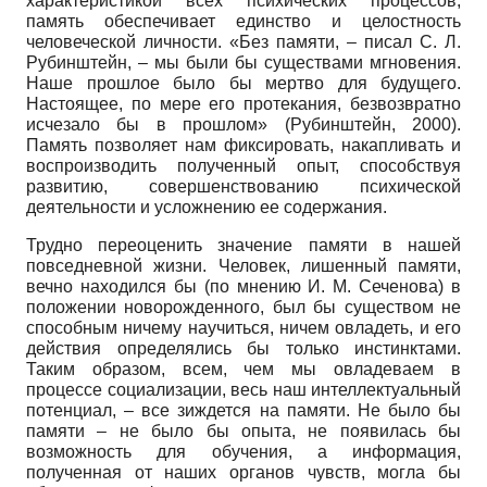
характеристикой всех психических процессов,
память обеспечивает единство и целостность
человеческой личности. «Без памяти, – писал С. Л.
Рубинштейн, – мы были бы существами мгновения.
Наше прошлое было бы мертво для будущего.
Настоящее, по мере его протекания, безвозвратно
исчезало бы в прошлом» (Рубинштейн, 2000).
Память позволяет нам фиксировать, накапливать и
воспроизводить полученный опыт, способствуя
развитию, совершенствованию психической
деятельности и усложнению ее содержания.
Трудно переоценить значение памяти в нашей
повседневной жизни. Человек, лишенный памяти,
вечно находился бы (по мнению И. М. Сеченова) в
положении новорожденного, был бы существом не
способным ничему научиться, ничем овладеть, и его
действия определялись бы только инстинктами.
Таким образом, всем, чем мы овладеваем в
процессе социализации, весь наш интеллектуальный
потенциал, – все зиждется на памяти. Не было бы
памяти – не было бы опыта, не появилась бы
возможность для обучения, а информация,
полученная от наших органов чувств, могла бы