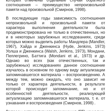
которых отмечены отдельные случаи обратного
соотношения – преимущество непроизвольной
памяти над произвольной (Смирнов, 1998).
В последующие годы зависимость соотношения
непроизвольной и произвольной памяти от
характера выполнения деятельности была
продемонстрирована не только в отечественных, но
и в некоторых зарубежных исследованиях, среди
которых можно выделить работы Мандлера (Mandler,
1967), Хайда и Дженкинса (Hyde, Jenkins, 1973)
Уолша и Дженкинса (Walsh, Jenkins, 1973), Мондани,
Пеллегрино, Баттига (Mondani et al., 1973) и др.
Однако во всех (как отечественных, так и
зарубежных) исследованиях данное соотношение
изучалось в основном по одному виду актуализации
запоминавшегося материала – воспроизведению. А
между тем, можно ожидать, что оно зависит не
только от характера деятельности, в результате
которой происходит запоминание, но и от
особенностей деятельности, реализующей
актуализацию запоминавшегося материала, т. е. от
узнавания и воспроизведения (Смирнов, 1998) .