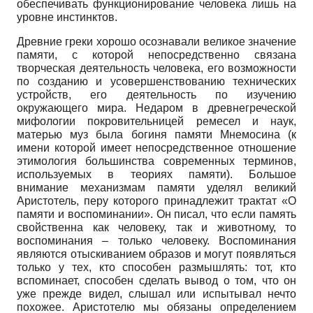
обеспечивать функционирование человека лишь на
уровне инстинктов.
Древние греки хорошо осознавали великое значение
памяти, с которой непосредственно связана
творческая деятельность человека, его возможности
по созданию и усовершенствованию технических
устройств, его деятельность по изучению
окружающего мира. Недаром в древнегреческой
мифологии покровительницей ремесел и наук,
матерью муз была богиня памяти Мнемосина (к
имени которой имеет непосредственное отношение
этимология большинства современных терминов,
используемых в теориях памяти). Большое
внимание механизмам памяти уделял великий
Аристотель, перу которого принадлежит трактат «О
памяти и воспоминании». Он писал, что если память
свойственна как человеку, так и животному, то
воспоминания – только человеку. Воспоминания
являются отыскиванием образов и могут появляться
только у тех, кто способен размышлять: тот, кто
вспоминает, способен сделать вывод о том, что он
уже прежде видел, слышал или испытывал нечто
похожее. Аристотелю мы обязаны определением