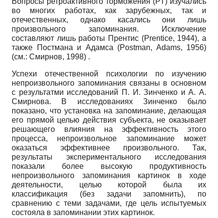
Вопросы ретроактивного торможения (РТ) изучались
во многих работах, как зарубежных, так и
отечественных, однако касались они лишь
произвольного запоминания. Исключение
составляют лишь работы Прентис (Prentice, 1944), а
также Постмана и Адамса (Postman, Adams, 1956)
(см.: Смирнов, 1998) .
Успехи отечественной психологии по изучению
непроизвольного запоминания связаны в основном
с результатми исследований П. И. Зинченко и А. А.
Смирнова. В исследованиях Зинченко было
показано, что установка на запоминание, делающая
его прямой целью действия субъекта, не оказывает
решающего влияния на эффективность этого
процесса, непроизвольное запоминание может
оказаться эффективнее произвольного. Так,
результаты экспериментального исследования
показали более высокую продуктивность
непроизвольного запоминания картинок в ходе
деятельности, целью которой была их
классификация (без задачи запомнить), по
сравнению с теми задачами, где цель испытуемых
состояла в запоминании этих картинок.