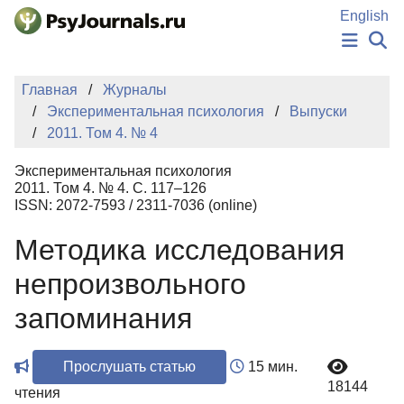
Перейти к основному содержанию
English
НОВОСТИ
Главная
Журналы
ИЗДАНИЯ
Экспериментальная психология
Выпуски
АВТОРЫ
2011. Том 4. № 4
ПОДАТЬ РУКОПИСЬ
БАЗА ЗНАНИЙ
Экспериментальная психология
КЛЮЧЕВЫЕ СЛОВА
2011. Том 4. № 4. С. 117–126
Регистрация
Вход
ISSN: 2072-7593 / 2311-7036 (online)
Методика исследования
непроизвольного
запоминания
Прослушать статью
15 мин.
18144
чтения