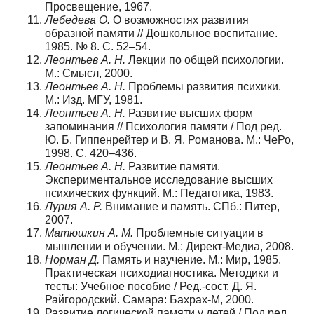
Просвещение, 1967.
Лебедева О.
О возможностях развития
образной памяти // Дошкольное воспитание.
1985. № 8. С. 52–54.
Леонтьев А. Н.
Лекции по общей психологии.
М.: Смысл, 2000.
Леонтьев А. Н.
Проблемы развития психики.
М.: Изд. МГУ, 1981.
Леонтьев А. Н.
Развитие высших форм
запоминания // Психология памяти / Под ред.
Ю. Б. Гиппенрейтер и В. Я. Романова. М.: ЧеРо,
1998. С. 420–436.
Леонтьев А. Н.
Развитие памяти.
Экспериментальное исследование высших
психических функций. М.: Педагогика, 1983.
Лурия А. Р.
Внимание и память. СПб.: Питер,
2007.
Матюшкин А. М.
Проблемные ситуации в
мышлении и обучении. М.: Директ-Медиа, 2008.
Норман Д.
Память и научение. М.: Мир, 1985.
Практическая психодиагностика. Методики и
тесты: Учебное пособие / Ред.-сост. Д. Я.
Райгородский. Самара: Бахрах-М, 2000.
Развитие логической памяти у детей / Под ред.