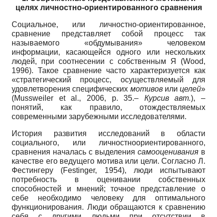
целях личностно-ориентированного сравнения
Социальное, или личностно-ориентированное,
сравнение представляет собой процесс так
называемого «обдумывания» человеком
информации, касающейся одного или нескольких
людей, при соотнесении с собственным Я (Wood,
1996). Такое сравнение часто характеризуется как
«стратегический процесс, осуществляемый для
удовлетворения специфических
мотивов
или
целей
»
(Mussweiler et al., 2006, р. 35.–
Курсив авт.
), –
понятий, как правило, отождествляемых
современными зарубежными исследователями.
История развития исследований в области
социального, или личностноориентированного,
сравнения началась с выделения
самооценивания
в
качестве его ведущего мотива или цели. Согласно Л.
Фестингеру (Festinger, 1954), люди испытывают
потребность в оценивании собственных
способностей и мнений; точное представление о
себе необходимо человеку для оптимального
функционирования. Люди обращаются к сравнению
себя с другими людьми при отсутствии в