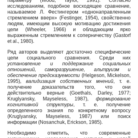
параметру (Wood, Taylor, 1991). Согласно
исследованиям, подобное восходящее сравнение,
называемое Л. Фестингером «однонаправленным
стремлением вверх» (Festinger, 1954), свойственно
людям, имеющим высокую мотивацию достижения
цели (Wheeler, 1966) и обладающим ярко
выраженным стремлением к соперничеству (Gastorf
et al., 1980).
Ряд авторов выделяют достаточно специфические
цели социального сравнения. Среди них
установление и поддержание социальных
отношений, саморазрушение, альтруизм и
обеспечение предсказуемости
(Helgeson, Mickelson,
1995),
валидизация собственных мнений
, т. е.
получение доказательств того, что они
действительно верные (Goethals, Darley, 1977;
Kruglyansky, Mayseless, 1987),
формирование
когнитивной структуры
, т. е. получение
определенного знания по конкретному вопросу
(Kruglyansky, Mayseless, 1987) или поиск
информации (Nosanchuk, Erickson, 1985).
Необходимо отметить, что современные