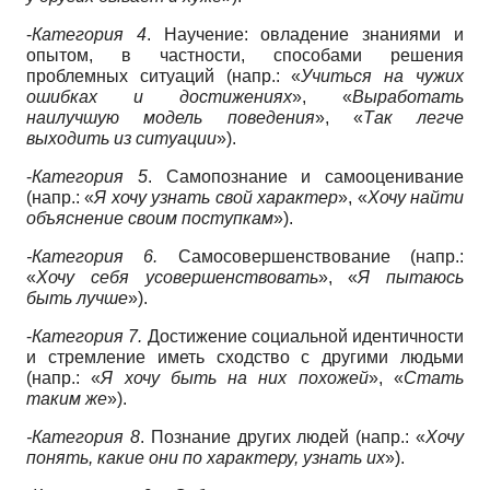
-
Категория 4
. Научение: овладение знаниями и
опытом, в частности, способами решения
проблемных ситуаций (напр.: «
Учиться на чужих
ошибках и достижениях
», «
Выработать
наилучшую модель поведения
», «
Так легче
выходить из ситуации
»).
-
Категория 5
. Самопознание и самооценивание
(напр.: «
Я хочу узнать свой характер
», «
Хочу найти
объяснение своим поступкам
»).
-
Категория 6.
Самосовершенствование (напр.:
«
Хочу себя усовершенствовать
», «
Я пытаюсь
быть лучше
»).
-
Категория 7.
Достижение социальной идентичности
и стремление иметь сходство с другими людьми
(напр.: «
Я хочу быть на них похожей
», «
Стать
таким же
»).
-
Категория 8
. Познание других людей (напр.: «
Хочу
понять, какие они по характеру, узнать их
»).