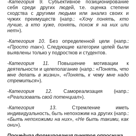
-
Категория 9.
Субъективное позиционирование
себя среди других людей, т.е. оценка степени
сходства с другими людьми или анализ своих и
чужих преимуществ (напр.: «
Хочу понять, кто
лучше, а кто хуже, понять, похож я на них или
нет
»).
-
Категория 10
. Без определенной цели (напр.:
«
Просто так
»). Следующие категории целей были
выявлены только у подростков и студентов.
-
Категория 11.
Повышение мотивации к
деятельности и целеполагание (напр.: «
Понять, что
мне делать в жизни
», «
Понять, к чему мне надо
стремиться
»).
-
Категория 12.
Самореализация (напр.:
«
Реализовать свой потенциал
»).
-
Категория 13
. Стремление иметь
индивидуальность, быть непохожим на других (напр.:
«
Быть непохожими на них
», «
Не быть такими, как
они
»).
Процедура
формирования
пунктов
опросника