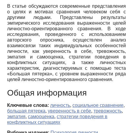
В статье обсуждаются современные представления
о целях и мотивах сравнения человеком себя с
другими людьми. Представлены результаты
эмпирического исследования выраженности целей
личностно-ориентированного сравнения. В ходе
исследования, проведенного с использованием
авторского опросника, осуществлен анализ
взаимосвязи таких индивидуальных особенностей
личности, как уверенность в себе, тревожность,
эмпатия и самооценка, стратегии поведения в
конфликтных ситуациях, а также личностных
характеристик, диагностируемых с помощью теста
«Большая пятерка», с уровнем выраженности ряда
целей личностно-ориентированного сравнения.
Общая информация
Ключевые слова:
личность
,
социальное сравнение
,
большая пятерка
,
уверенность в себе
,
тревожность
,
эмпатия
,
самооценка
,
стратегии поведения в
конфликтных ситуациях
Рубрика издания:
Психология личности