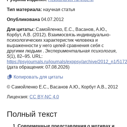
Тип материала:
научная статья
Опубликована
04.07.2012
Для цитаты:
Самойленко, Е.С., Васанов, А.Ю.,
Корбут, А.В. (2012). Взаимосвязь индивидуально-
психологических характеристик человека и
выраженности у него целей сравнения себя с
другими людьми .
Экспериментальная психология,
5
(1), 82–95. URL:
https://psyjournals.ru/journals/exppsy/archive/2012_n1/517
(дата обращения: 07.08.2026)
Копировать для цитаты
© Самойленко Е.С., Васанов А.Ю., Корбут А.В., 2012
Лицензия:
CC BY-NC 4.0
Полный текст
1. Современные представления о мотивах и