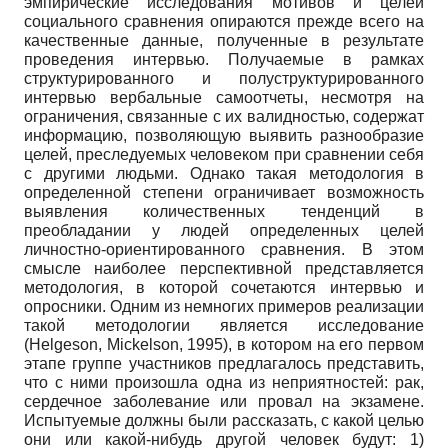
эмпирические исследования мотивов и целей
социального сравнения опираются прежде всего на
качественные данные, полученные в результате
проведения интервью. Получаемые в рамках
структурированного и полуструктурированного
интервью вербальные самоотчеты, несмотря на
ограничения, связанные с их валидностью, содержат
информацию, позволяющую выявить разнообразие
целей, преследуемых человеком при сравнении себя
с другими людьми. Однако такая методология в
определенной степени ограничивает возможность
выявления количественных тенденций в
преобладании у людей определенных целей
личностно-ориентированного сравнения. В этом
смысле наиболее перспективной представляется
методология, в которой сочетаются интервью и
опросники. Одним из немногих примеров реализации
такой методологии является исследование
(Helgeson, Mickelson, 1995), в котором на его первом
этапе группе участников предлагалось представить,
что с ними произошла одна из неприятностей: рак,
сердечное заболевание или провал на экзамене.
Испытуемые должны были рассказать, с какой целью
они или какой-нибудь другой человек будут: 1)