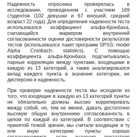
Надежность опросника проверялась в
исследовании, проведенном с участием 169
студентов (102 девушки и 67 юношей; средний
возраст 22 года). Для определения надежности теста
использовался коэффициент альфа-Кронбаха,
считающийся маркером внутренней
согласованности оценки достоверности результатов
тестов (использовался пакет программ SPSS: model
Alpha Cronbach- statistics). С помощью
коэффициента альфа-Кронбаха подсчитывались
парные корреляции между пунктами, входящими в
каждую из 13 категорий, а также анализировался
вклад каждого пункта в значение категории, ее
дисперсию и надежность.
При проверке надежности теста мы исходили из
того, что входящие в каждую из 13 категорий пункты
не обязательно должны высоко коррелировать
между собой, но, тем не менее, давать достаточно
высокую общую внутреннюю согласованность в
целом по каждой из категорий. В соответствии с
принятой точкой зрения, мы считали входящие в ту
или иную категорию пункты хорошо
согласующимися, если значение показателя