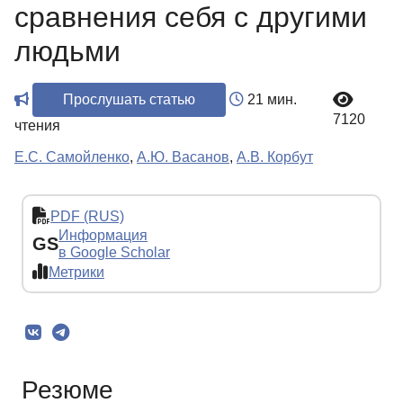
сравнения себя с другими
людьми
Прослушать статью
21 мин.
7120
чтения
Е.С. Самойленко
,
А.Ю. Васанов
,
А.В. Корбут
PDF (RUS)
Информация
GS
в Google Scholar
Метрики
Резюме