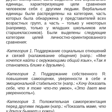
единицы, характеризующие цели сравнения
человеком себя с другими людьми. Вербальные
единицы были распределены на категории, часть
которых была обнаружена у представителей всех
возрастных групп, а часть – только у некоторых
(например, только у младших школьников или
старшеклассников). Были выделены следующие
категории целей личностно-ориентированного
сравнения:
-
Категория 1
. Поддержание социальных отношений
и связей (налаживание общения) (напр.: «
Мне
хочется найти с окружающими общий язык
», «
Так я
становлюсь ближе к друзьям
»).
-
Категория 2
. Поддержание собственного Я:
повышение самооценки, уверенности в себе и
эмоциональной стабильности (напр.: «
Хочу доказать
себе, что я тоже что-то умею
», «
Это дает мне
уверенность
»).
-
Категория 3.
Положительная самопрезентация
перед другими людьми (напр.: «
Показать маме, что
у других бывает и хуже
»).