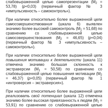
слабовыраженной целью самопрезентации (М
=
2
53,78) (
p
<0,03) (первичный фактор № 3
«импульсивность – самоконтроль»).
При наличии относительно более выраженной цели
самосовершенствования
(шкала 6) выявлен
значимо более высокий самоконтроль (М
= 51,68) по
1
сравнению со слабовыраженной целью
самосовершенствования (М
= 46,65) (
p
<0,04)
2
(первичный фактор № 3 «импульсивность –
самоконтроль»).
При наличии относительно более выраженной цели
повышения мотивации к деятельности
(шкала 11)
отмечена значимо большая склонность к
экстраверсии (М
= 50,58) по сравнению со
1
слабовыраженной целью повышения мотивации (М
2
= 46,37) (
p
<0,05) (первичный фактор № 1
«интроверсия – экстраверсия»).
При наличии относительно более выраженной цели
реализовать свой потенциал
(шкала 12) отмечена
значимо более высокая привязанность к людям (М
=
1
53,91) по сравнению со слабовыраженной целью