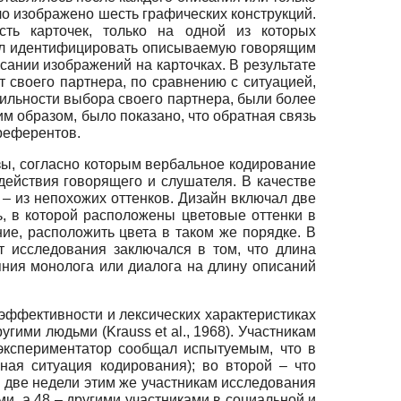
ло изображено шесть графических конструкций.
ь карточек, только на одной из которых
был идентифицировать описываемую говорящим
сании изображений на карточках. В результате
т своего партнера, по сравнению с ситуацией,
вильности выбора своего партнера, были более
м образом, было показано, что обратная связь
референтов.
езы, согласно которым вербальное кодирование
действия говорящего и слушателя. В качестве
 – из непохожих оттенков. Дизайн включал две
ь, в которой расположены цветовые оттенки в
ние, расположить цвета в таком же порядке. В
т исследования заключался в том, что длина
ния монолога или диалога на длину описаний
ффективности и лексических характеристиках
ими людьми (Krauss et al., 1968). Участникам
экспериментатор сообщал испытуемым, что в
ая ситуация кодирования); во второй – что
з две недели этим же участникам исследования
и, а 48 – другими участниками в социальной и