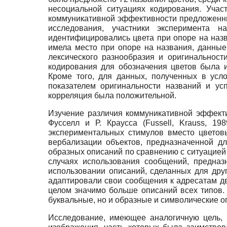
несоциальной ситуациях кодирования. Учас
коммуникативной эффективности предложенны
исследования, участники эксперимента 
идентифицировались цвета при опоре на наз
имела место при опоре на названия, данны
лексического разнообразия и оригинальност
кодирования для обозначения цветов была и
Кроме того, для данных, полученных в усл
показателем оригинальности названий и ус
корреляция была положительной.
Изучение различия коммуникативной эффекти
Фусселл и Р. Краусса (Fussell, Krauss, 1
экспериментальных стимулов вместо цветов
вербализации объектов, предназначенной д
образных описаний по сравнению с ситуацией
случаях использования сообщений, предназ
использовании описаний, сделанных для дру
адаптировали свои сообщения к адресатам дв
целом значимо больше описаний всех типов.
буквальные, но и образные и символические о
Исследование, имеющее аналогичную цель, 