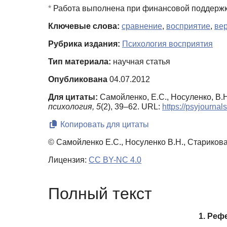
*
Работа выполнена при финансовой поддержке
Ключевые слова:
сравнение
,
восприятие
,
ве
Рубрика издания:
Психология восприятия
Тип материала:
научная статья
Опубликована
04.07.2012
Для цитаты:
Самойленко, Е.С., Носуленко, В.
психология,
5
(2), 39–62. URL:
https://psyjourna
Копировать для цитаты
© Самойленко Е.С., Носуленко В.Н., Старикова
Лицензия:
CC BY-NC 4.0
Полный текст
1. Реф