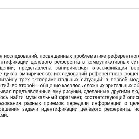
ия исследований, посвященных проблематике референтног
ентификации целевого референта в коммуникативных си
ении, представлена эмпирическая классификация вер
 цикла эмпирических исследований референтного общен
дизайну трех экспериментальных ситуаций: в первой мо
тий; во второй – общение касалось сложных зрительных объ
исывал предъявленные ему рисунки, сделанные другими л
лось найти музыкальный фрагмент, соответствующий опис
льзования разных приемов передачи информации о це
решения задачи идентификации целевого референта, и
ами.