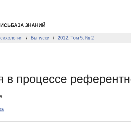
ПИСЬ
БАЗА ЗНАНИЙ
сихология
Выпуски
2012. Том 5. № 2
я в процессе референтн
я
ва