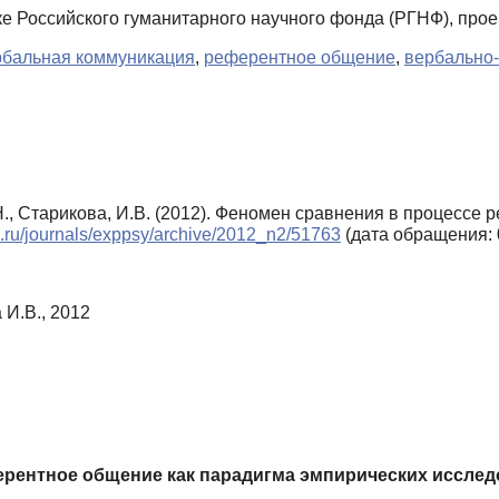
 Российского гуманитарного научного фонда (РГНФ), прое
рбальная коммуникация
,
референтное общение
,
вербально
Н., Старикова, И.В. (2012). Феномен сравнения в процессе
ls.ru/journals/exppsy/archive/2012_n2/51763
(дата обращения: 
 И.В., 2012
ерентное общение как парадигма эмпирических иссле