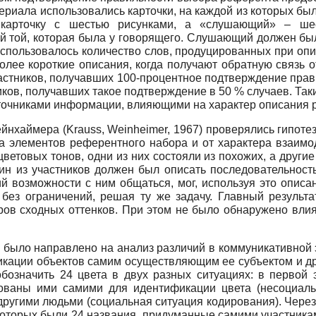
териала использовались карточки, на каждой из которых бы
карточку с шестью рисунками, а «слушающий» – шест
ой той, которая была у говорящего. Слушающий должен 
использовалось количество слов, продуцированных при опи
лее короткие описания, когда получают обратную связь о
 участников, получавших 100-процентное подтверждение пра
ков, получавших такое подтверждение в 50 % случаев. Таки
точниками информации, влияющими на характер описания 
йнхаймера (Krauss, Weinheimer, 1967) проверялись гипот
ва элементов референтного набора и от характера взаимо
ветовых тонов, одни из них состояли из похожих, а другие
дин из участников должен был описать последовательност
й возможности с ним общаться, мог, используя это описа
 без ограничений, решая ту же задачу. Главный результа
ов сходных оттенков. При этом не было обнаружено влия
было направлено на анализ различий в коммуникативной э
ации объектов самим осуществляющим ее субъектом и друг
бозначить 24 цвета в двух разных ситуациях: в первой 
ованы ими самими для идентификации цвета (несоциальн
другими людьми (социальная ситуация кодирования). Чере
оторых были 24 названия, придуманные самими участникам