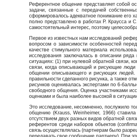
Референтное общение представляет собой осо
задачи, связанные с передачей собственны
сформировалось адекватное понимание его ха
полно представлено в работах Р. Краусса и С
самостоятельный интерес, поэтому целесообра
Первое из известных нам исследований референ
вопросом о зависимости особенностей перед
качестве стимульного материала использова
исследования заключалась в описании ряда 
ситуациях: (1) при нулевой обратной связи, 
связи, когда описывающий и рисующие люди в
общении описывающего и рисующих людей. Уч
правильности сделанного рисунка, а также от
рисунков оценивалась экспертами по 6-балльн
свободного общения. Оценка участниками ис
оценками и была наиболее высокой в ситуаци
Это исследование, несомненно, послужило то
общению (Krauss, Weinheimer, 1966) стави
отсутствием двух разных видов обратной связ
референтов среди наборов объектов (confirma
связь осуществлялась (партнерам было разреше
передавать свое сообщение партнеру). При э