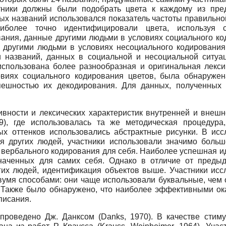
тники должны были подобрать цвета к каждому из пре
х названий использовался показатель частоты правильной
наиболее точно идентифицировали цвета, используя 
вания, данные другими людьми в условиях социального ко
е другими людьми в условиях несоциального кодирования
и названий, данных в социальной и несоциальной ситуа
спользована более разнообразная и оригинальная лекси
овиях социального кодирования цветов, была обнаруже
пешностью их декодирования. Для данных, полученных 
вности и лексических характеристик внутренней и внеш
989), где использовалась та же методическая процедур
ых оттенков использовались абстрактные рисунки. В исс
ля других людей, участники использовали значимо бол
 вербального кодирования для себя. Наиболее успешная 
наченных для самих себя. Однако в отличие от преды
гих людей, идентификация объектов выше. Участники исс
умя способами: они чаще использовали буквальные, чем 
 Также было обнаружено, что наиболее эффективными ок
писания.
проведено Дж. Данксом (Danks, 1970). В качестве стим