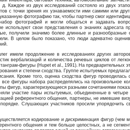
. д. Каждое из двух исследований состояло из двух этап
ов с точки зрения их узнаваемости ими самими или дру
указанную фотографию так, чтобы партнер смог идентифици
абор фотографий и могли общаться и задавать вопро
ие используют свои представления о знаниях адресата п
ые, получили значимо более длинные и разнообразные о
ли. В целом было показано, что люди адекватно оценива
ний.
лег имели продолжение в исследованиях других авторов.
стик вербализаций и количества речевых циклов от легко
 танграм-фигуры (Hupet et al., 1991). На предварительных
ирования и степени сходства. Группе испытуемых предлаг
исания. Кроме того, оценка сходства фигур проводилас
 все фигуры набора распределялись на произвольное кол
пы фигур, характеризующиеся разными сочетаниями показа
няли участие пары испытуемых, объединенные в четыре 
туацией референтного общения, партнеры, не имевшие визу
порядке. Слушающих участников просили упорядочить св
осуществляется кодирование и дискриминация фигур (чем 
ферентного общения и тем больше целостных, а не сегмен