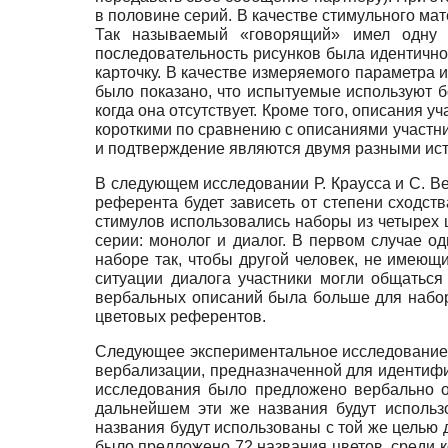
в половине серий. В качестве стимульного ма
Так называемый «говорящий» имел одну 
последовательность рисунков была идентичн
карточку. В качестве измеряемого параметра 
было показано, что испытуемые используют бо
когда она отсутствует. Кроме того, описания
короткими по сравнению с описаниями участни
и подтверждение являются двумя разными ис
В следующем исследовании Р. Краусса и С. Ве
референта будет зависеть от степени сходст
стимулов использовались наборы из четырех ц
серии: монолог и диалог. В первом случае о
наборе так, чтобы другой человек, не имеющи
ситуации диалога участники могли общаться
вербальных описаний была больше для набор
цветовых референтов.
Следующее экспериментальное исследование 
вербализации, предназначенной для идентифик
исследования было предложено вербально о
дальнейшем эти же названия будут использ
названия будут использованы с той же целью 
было предложено 72 названия цветов, среди к