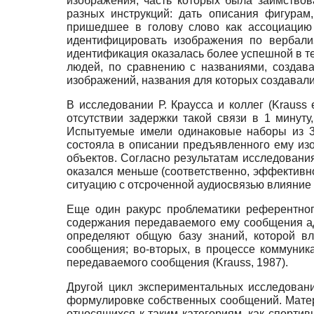
изображения, часть которых была заимствова
разных инструкций: дать описания фигурам
пришедшее в голову слово как ассоциацию 
идентифицировать изображения по вербали
идентификация оказалась более успешной в те
людей, по сравнению с названиями, создав
изображений, названия для которых создавал
В исследовании Р. Краусса и коллег (Krauss 
отсутствии задержки такой связи в 1 минуту
Испытуемые имели одинаковые наборы из 3
состояла в описании предъявленного ему изо
объектов. Согласно результатам исследовани
оказался меньше (соответственно, эффективн
ситуацию с отсроченной аудиосвязью влияние
Еще один ракурс проблематики референтног
содержания передаваемого ему сообщения ад
определяют общую базу знаний, которой вл
сообщения; во-вторых, в процессе коммуни
передаваемого сообщения (Krauss, 1987).
Другой цикл экспериментальных исследовани
формулировке собственных сообщений. Мате
относящихся к таким категориям, как спортив