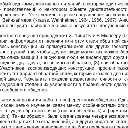
бый вид коммуникативных ситуаций, в котором один чело
х представлений о некотором объекте действительност
рактеристик. Уже сложилось целое направление исследов
. Вейнхаймера (Krauss, Weinheimer, 1964, 1966, 1967). Ан
зно обсудить наиболее значимые результаты, полученные в
тного общения принадлежит Х. Ливитту и Р. Мюллеру (Leav
ачи информации от наличия или отсутствия обратной свя
лись конструкции из прямоугольников или других геометр
конструкций так, чтобы другие люди могли как можно бол
когда описывающий и рисующие люди не видели друг друга и
идели друг друга, но не могли общаться; (3) при обратно
астников, воспроизводящих конструкции, просили также
метить тот вариант обратной связи, который оказался для 
ой шкале. Результаты показали возрастание точности от с
следования степени их уверенности в правильности сдела
и свободного общения.
лчком для развития работ по референтному общению. Одна
ла своей целью изучение связи между особенностями опи
и: текущей обратной связи (concurrent feedback) и формал
tion). Таким образом, были организованы четыре экспери
но общаться без ограничений), а в других обратная связь
том подтверждение правильности выбора референта предос