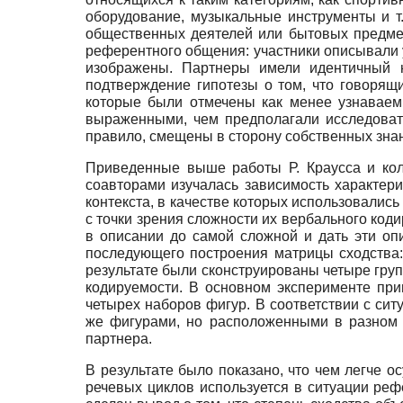
оборудование, музыкальные инструменты и т
общественных деятелей или бытовых предмет
референтного общения: участники описывали 
изображены. Партнеры имели идентичный н
подтверждение гипотезы о том, что говорящ
которые были отмечены как менее узнаваем
выраженными, чем предполагали исследовате
правило, смещены в сторону собственных зна
Приведенные выше работы Р. Краусса и кол
соавторами изучалась зависимость характери
контекста, в качестве которых использовались
с точки зрения сложности их вербального код
в описании до самой сложной и дать эти оп
последующего построения матрицы сходства:
результате были сконструированы четыре груп
кодируемости. В основном эксперименте при
четырех наборов фигур. В соответствии с си
же фигурами, но расположенными в разном 
партнера.
В результате было показано, что чем легче 
речевых циклов используется в ситуации ре