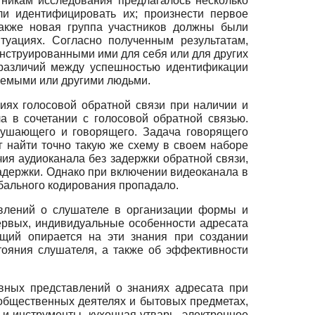
стникам исследования предлагалось несколько
ли идентифицировать их; произнести первое
также новая группа участников должны были
уациях. Согласно полученным результатам,
онструированными ими для себя или для других
 различий между успешностью идентификации
уемыми или другими людьми.
овиях голосовой обратной связи при наличии и
ла в сочетании с голосовой обратной связью.
ушающего и говорящего. Задача говорящего
г найти точно такую же схему в своем наборе
ия аудиоканала без задержки обратной связи,
адержки. Однако при включении видеоканала в
бального кодирования пропадало.
авлений о слушателе в организации формы и
ервых, индивидуальные особенности адресата
ящий опирается на эти знания при создании
ояния слушателя, а также об эффективности
ивных представлений о знаниях адресата при
бщественных деятелях и бытовых предметах,
 и инструменты, кухонная утварь, электронное