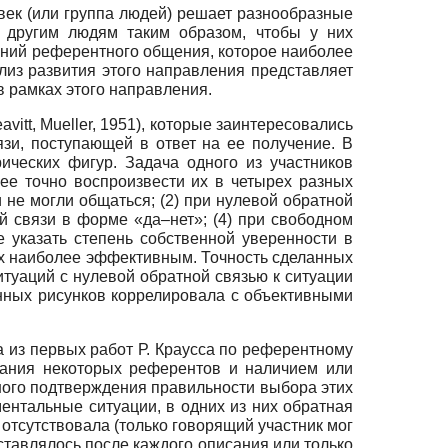
век (или группа людей) решает разнообразные
и другим людям таким образом, чтобы у них
аний референтного общения, которое наиболее
ализ развития этого направления представляет
 рамках этого направления.
itt, Mueller, 1951), которые заинтересовались
зи, поступающей в ответ на ее получение. В
ических фигур. Задача одного из участников
ее точно воспроизвести их в четырех разных
 не могли общаться; (2) при нулевой обратной
й связи в форме «да–нет»; (4) при свободном
 указать степень собственной уверенности в
них наиболее эффективным. Точность сделанных
итуаций с нулевой обратной связью к ситуации
нных рисунков коррелировала с объективными
 из первых работ Р. Краусса по референтному
сания некоторых референтов и наличием или
ьного подтверждения правильности выбора этих
ментальные ситуации, в одних из них обратная
 отсутствовала (только говорящий участник мог
тавлялось после каждого описания или только