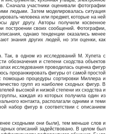
ов. Сначала участники оценивали фотографии
гими людьми. Затем моделировалась ситуация
ровать человека или предмет, которые на ней
сы друг другу. Авторы получили косвенное
ри построении своих сообщений. Фотографии,
писания, однако тенденции оказались менее
ют знания других людей, но эти оценки, как
 Так, в одном из исследований М. Хупета с
сти обозначения и степени сходства объектов
 этапах исследования проводилась оценка фигур
алось проранжировать фигуры от самой простой
ь с помощью процедуры сортировки Миллера и
ичество групп из наиболее сходных фигур. В
телей высокой и низкой степени их сходства и
группы, каждая из которых получила один из
ального контакта, располагали одними и теми
ой набор фигур в соответствии с описанием
менее сходными они были), тем меньше слов и
тарных описаний задействовано. В целом был