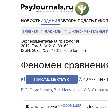
Перейти к основному содержанию
НОВОСТИ
ИЗДАНИЯ
АВТОРЫ
ПОДАТЬ РУКО
Главная
Журналы
Экспериментальная п
Экспериментальная психология
2012. Том 5. № 2. С. 39–62
ISSN: 2072-7593 / 2311-7036 (online)
Феномен сравнени
Прослушать статью
43 мин. чтени
Е.С. Самойленко
,
В.Н. Носуленко
,
И.В. Старико
Информация
GS
PDF (RUS)
Метрики