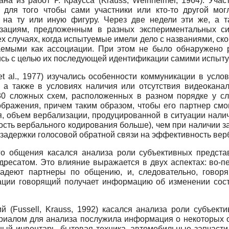
на из работ Р. Краусса (Krauss, Weinheimer, 1964). Уча
, для того чтобы сами участники или кто-то другой мог
на ту или иную фигуру. Через две недели эти же, а 
зациям, предложенным в разных экспериментальных сит
х случаях, когда испытуемые имели дело с названиями, ск
аемыми как ассоциации. При этом не было обнаружено
ись с целью их последующей идентификации самими испыт
et al., 1977) изучались особенности коммуникации в усл
, а также в условиях наличия или отсутствия видеокана
0 сложных схем, расположенных в разном порядке у сл
бражения, причем таким образом, чтобы его партнер смо
я, объем вербализации, продуцированной в ситуации налич
ость вербального кодирования больше), чем при наличии з
 задержки голосовой обратной связи на эффективность вер
о общения касался анализа роли субъективных предст
ресатом. Это влияние выражается в двух аспектах: во-п
адеют партнеры по общению, и, следовательно, говор
кации говорящий получает информацию об изменении сост
й (Fussell, Krauss, 1992) касался анализа роли субъект
риалом для анализа послужила информация о некоторых о
ный инвентарь, бытовая техника, автомобильные запчасти