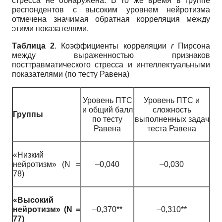
стресса не обнаружена. В то же время в группе
респондентов с высоким уровнем нейротизма
отмечена значимая обратная корреляция между
этими показателями.
Таблица 2
. Коэффициенты корреляции
r
Пирсона
между выраженностью признаков
посттравматического стресса и интеллектуальными
показателями (по тесту Равена)
Уровень ПТС
Уровень ПТС и
и общий балл
сложность
Группы
по тесту
выполненных задач
Равена
теста Равена
«Низкий
нейротизм» (N =
–0,040
–0,030
78)
«Высокий
нейротизм» (N =
–0,370**
–0,310**
77)