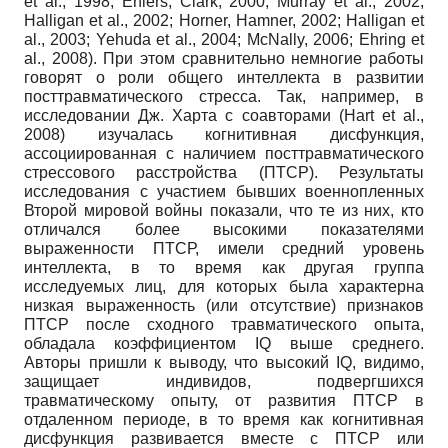
et al., 1998; Ehlers, Clark, 2000; Murray et al., 2002;
Halligan et al., 2002; Horner, Hamner, 2002; Halligan et
al., 2003; Yehuda et al., 2004; McNally, 2006; Ehring et
al., 2008). При этом сравнительно немногие работы
говорят о роли общего интеллекта в развитии
посттравматического стресса. Так, например, в
исследовании Дж. Харта с соавторами (Hart et al.,
2008) изучалась когнитивная дисфункция,
ассоциированная с наличием посттравматического
стрессового расстройства (ПТСР). Результаты
исследования с участием бывших военнопленных
Второй мировой войны показали, что те из них, кто
отличался более высокими показателями
выраженности ПТСР, имели средний уровень
интеллекта, в то время как другая группа
исследуемых лиц, для которых была характерна
низкая выраженность (или отсутствие) признаков
ПТСР после сходного травматического опыта,
обладала коэффициентом IQ выше среднего.
Авторы пришли к выводу, что высокий IQ, видимо,
защищает индивидов, подвергшихся
травматическому опыту, от развития ПТСР в
отдаленном периоде, в то время как когнитивная
дисфункция развивается вместе с ПТСР или