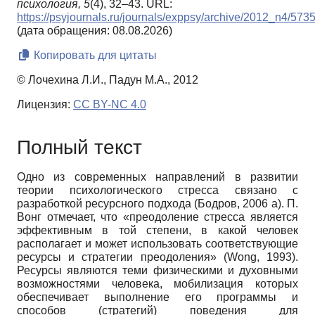
психология,
5
(4), 32–43. URL:
https://psyjournals.ru/journals/exppsy/archive/2012_n4/573
(дата обращения: 08.08.2026)
Копировать для цитаты
© Лочехина Л.И., Падун М.А., 2012
Лицензия:
CC BY-NC 4.0
Полный текст
Одно из современных направлений в развитии
теории психологического стресса связано с
разработкой ресурсного подхода (Бодров, 2006 a). П.
Вонг отмечает, что «преодоление стресса является
эффективным в той степени, в какой человек
располагает и может использовать соответствующие
ресурсы и стратегии преодоления» (Wong, 1993).
Ресурсы являются теми физическими и духовными
возможностями человека, мобилизация которых
обеспечивает выполнение его программы и
способов (стратегий) поведения для