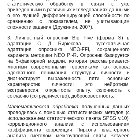
статистическую обработку в связи с уже
приведенными в различных исследованиях данными
о его лучшей дифференцирующей способности по
сравнению с показателем, не учитывающим
сложности задания (Дружинин, 2007).
3. Личностный опросник Big Five (форма S) в
адаптации С. Д. Бирюкова – русскоязычная
адаптация опросника NEO-FFI, сокращенного
варианта методики NEO PI-R. Опросник базируется
на 5-факторной модели, которая рассматривается
многими современными теоретиками как основа
адекватного понимания структуры личности и
диагностирует выраженность пяти основных
характеристик личности: это нейротизм,
экстраверсия, открытость опыту, склонность к
согласию (сотрудничество), добросовестность.
Математическая обработка
полученных данных
проводилась с помощью статистических методов (с
использованием статистического пакета SPSS v.10):
корреляционного анализа с использованием
коэффициента корреляции Пирсона, кластерного
анализа (методом межгрупповой связи Between