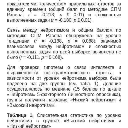
показателями: количеством правильных -ответов за
единицу времени (общий балл по методике СПМ
Равена:
r
= -0,213,
p
£ 0,01) и сложностью
выполненных задач (
r
= -0,180,
p
£ 0,01).
Связь между нейротизмом и общим баллом по
методике СПМ Равена обнаружена на уровне
тенденции (
r
= -0,138,
p
= 0,088), значимой
взаимосвязи между нейротизмом и сложностью
выполненных задач по всей выборке выявлено не
было (
r
= -0,111,
p
= 0,168).
Для проверки гипотезы о связи интеллекта и
выраженности посттравматического стресса в
зависимости от уровня нейротизма выборка была
поделена на две группы (см. табл. 1). Деление
осуществлялось по медиане (15 баллов по шкале
«Нейротизм» 5-факторного Личностного опросника),
группы получили название «Низкий нейротизм» и
«Высокий нейротизм».
Таблица 1.
Описательная статистика по уровню
нейротизма в группах «Высокий нейротизм» и
«Низкий нейротизм»