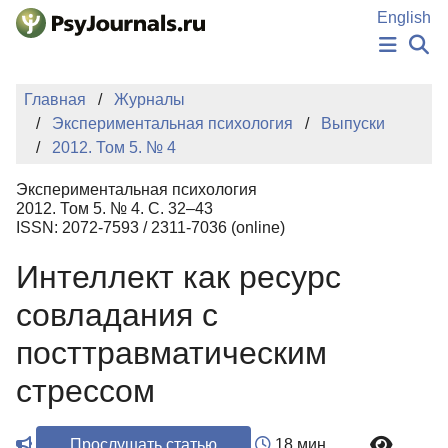
Перейти к основному содержанию
English
НОВОСТИ
Главная
Журналы
ИЗДАНИЯ
Экспериментальная психология
Выпуски
АВТОРЫ
2012. Том 5. № 4
ПОДАТЬ РУКОПИСЬ
БАЗА ЗНАНИЙ
Экспериментальная психология
КЛЮЧЕВЫЕ СЛОВА
2012. Том 5. № 4. С. 32–43
Регистрация
Вход
ISSN: 2072-7593 / 2311-7036 (online)
Интеллект как ресурс
совладания с
посттравматическим
стрессом
Прослушать статью
18 мин.