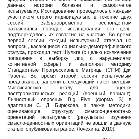
данных истории болезни и самоотчетов
испытуемых). Исследование проводилось с каждым
участником строго индивидуально в течение двух
сессий. Заблаговременно респондентам
разъяснялся порядок исследования, его цель,
подтверждалось их согласие на участие. Во время
первой сессии каждый испытуемый отвечал на
вопросы, касающиеся социально-демографического
статуса, проходил тест Шульте (с целью исключения
попадания в выборку лиц с нарушениями
когнитивной сферы) и выполнял методику
Стандартные Прогрессивные Матрицы (СПМ) Дж.
Равена. Во время второй сессии испытуемым
предлагалось заполнить следующий пакет методик:
Миссисипскую шкалу для оценки
посттравматических реакций (военный вариант),
Личностный опросник Big Five (форма S) в
адаптации С. Д. Бирюкова, а также методики,
оценивающие структуру смысло-ценностных
ориентаций испытуемых (результаты изучения
смысло-ценностных ориентаций не вошли в данную
статью, опубликованы ранее: Лочехина, 2010).