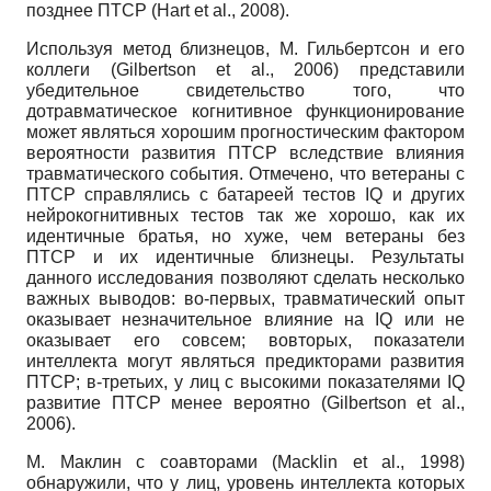
позднее ПТСР (Hart et al., 2008).
Используя метод близнецов, М. Гильбертсон и его
коллеги (Gilbertson et al., 2006) представили
убедительное свидетельство того, что
дотравматическое когнитивное функционирование
может являться хорошим прогностическим фактором
вероятности развития ПТСР вследствие влияния
травматического события. Отмечено, что ветераны с
ПТСР справлялись с батареей тестов IQ и других
нейрокогнитивных тестов так же хорошо, как их
идентичные братья, но хуже, чем ветераны без
ПТСР и их идентичные близнецы. Результаты
данного исследования позволяют сделать несколько
важных выводов: во-первых, травматический опыт
оказывает незначительное влияние на IQ или не
оказывает его совсем; вовторых, показатели
интеллекта могут являться предикторами развития
ПТСР; в-третьих, у лиц с высокими показателями IQ
развитие ПТСР менее вероятно (Gilbertson et al.,
2006).
М. Маклин с соавторами (Macklin et al., 1998)
обнаружили, что у лиц, уровень интеллекта которых