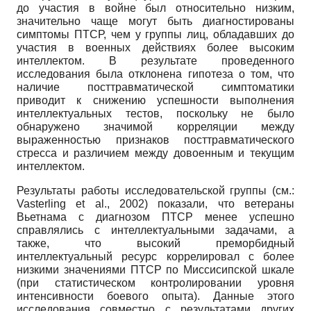
до участия в войне был относительно низким,
значительно чаще могут быть диагностированы
симптомы ПТСР, чем у группы лиц, обладавших до
участия в военных действиях более высоким
интеллектом. В результате проведенного
исследования была отклонена гипотеза о том, что
наличие посттравматической симптоматики
приводит к снижению успешности выполнения
интеллектуальных тестов, поскольку не было
обнаружено значимой корреляции между
выраженностью признаков посттравматического
стресса и различием между довоенным и текущим
интеллектом.
Результаты работы исследовательской группы (см.:
Vasterling et al., 2002) показали, что ветераны
Вьетнама с диагнозом ПТСР менее успешно
справлялись с интеллектуальными задачами, а
также, что высокий преморбидный
интеллектуальный ресурс коррелировал с более
низкими значениями ПТСР по Миссисипской шкале
(при статистическом контролировании уровня
интенсивности боевого опыта). Данные этого
исследования совместно с результатами других