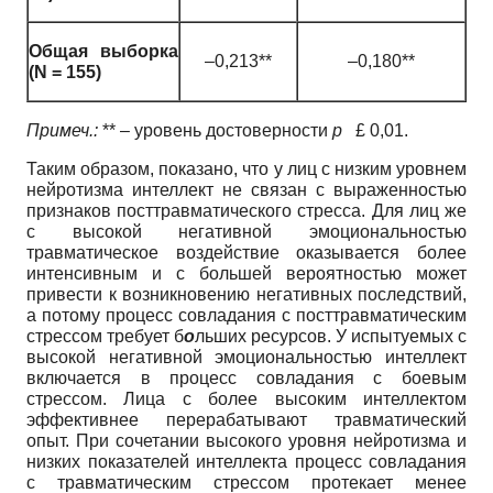
Общая выборка
–0,213**
–0,180**
(N = 155)
Примеч.:
** – уровень достоверности
р
£ 0,01.
Таким образом, показано, что у лиц с низким уровнем
нейротизма интеллект не связан с выраженностью
признаков посттравматического стресса. Для лиц же
с высокой негативной эмоциональностью
травматическое воздействие оказывается более
интенсивным и с большей вероятностью может
привести к возникновению негативных последствий,
а потому процесс совладания с посттравматическим
стрессом требует б
о
льших ресурсов. У испытуемых с
высокой негативной эмоциональностью интеллект
включается в процесс совладания с боевым
стрессом. Лица с более высоким интеллектом
эффективнее перерабатывают травматический
опыт. При сочетании высокого уровня нейротизма и
низких показателей интеллекта процесс совладания
с травматическим стрессом протекает менее