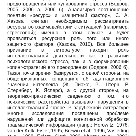
предотвращения или купирования стресса (Бодров,
2005, 2006 a, 2006 б). Анализируя соотношение
понятий «ресурс» и «защитный фактор», С. А.
Хазова считает необходимым рассматривать
ресурсы во взаимодействии с ситуацией (например,
стрессовой); именно в этом случае и будет
проявляться ресурсная роль того или иного
защитного фактора (Хазова, 2010). Все большее
признание в литературе находит роль
интеллектуальной деятельности как в развитии
психологического стресса, так и в формировании
копинг-стратегий его преодоления (Бодров, 2006 б).
Такая точка зрения базируется, с одной стороны, на
общепризнанных концепциях об адаптационном
значении интеллекта (Ж. Пиаже, В. Штерн, Р.
Стернберг, К. Ясперс), а с другой стороны, на
теоретико-практических сведениях о том, что
психические расстройства вызывают нарушения в
интеллектуальной сфере. В зарубежной литературе
многие исследования посвящены проблеме
нарушений или дефицита когнитивной обработки
травматической информации (напр.: Horowitz, 1976;
van der Kolk, Fisler, 1995; Brewin et al., 1996; Vasterling