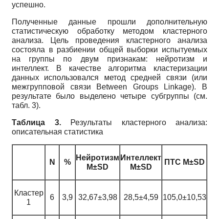
успешно.
Полученные данные прошли дополнительную
статистическую обработку методом кластерного
анализа. Цель проведения кластерного анализа
состояла в разбиении общей выборки испытуемых
на группы по двум признакам: нейротизм и
интеллект. В качестве алгоритма кластеризации
данных использовался метод средней связи (или
межгрупповой связи Between Groups Linkage). В
результате было выделено четыре субгруппы (см.
табл. 3).
Таблица 3.
Результаты кластерного анализа:
описательная статистика
Нейротизм
Интеллект
N
%
ПТС M±SD
M±SD
M±SD
Кластер
6
3,9
32,67±3,98
28,5±4,59
105,0±10,53
1