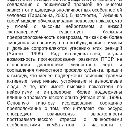
совладания с психической травмой во многом
зависят от индивидуально-личностных особенностей
человека (Тарабрина, 2003). В частности, Г. Айзенк в
своей модели обусловливания неврозов показал, что
у людей с высоким нейротизмом и низкой
экстраверсией существует б
о
льшая
предрасположенность к неврозам, так как они более
эмоционально реагируют на возбуждающие стимулы
и дольше сопротивляются угасанию этих реакций
(Айзенк, 1999). Ряд исследователей, изучая
возможность прогнозирования развития ПТСР на
основании диагностики личностных черт и
составления личностного профиля субъекта, пришли
к выводу, что менее подвержены влиянию травмы
активные, энергичные, устойчивые и выносливые
люди. А те, кто имеет высокие показатели по
нейротизму и интроверсии, более подвержены
влиянию травматического опыта (Pitman et al., 1999).
Основную гипотезу исследования составило
предположение о том, что интеллект как ресурс
опосредует взаимосвязь выраженности
посттравматического стресса с личностными
особенностями комбатантов, в частности с