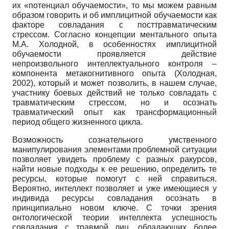
их «потенциал обучаемости», то мы можем равным
образом говорить и об имплицитной обучаемости как
факторе совладания с посттравматическим
стрессом. Согласно концепции ментального опыта
М.А. Холодной, в особенностях имплицитной
обучаемости проявляется действие
непроизвольного интеллектуального контроля –
компонента метакогнитивного опыта (Холодная,
2002), который и может позволить, в нашем случае,
участнику боевых действий не только совладать с
травматическим стрессом, но и осознать
травматический опыт как трансформационный
период общего жизненного цикла.
Возможность сознательного умственного
манипулирования элементами проблемной ситуации
позволяет увидеть проблему с разных ракурсов,
найти новые подходы к ее решению, определить те
ресурсы, которые помогут с ней справиться.
Вероятно, интеллект позволяет и уже имеющиеся у
индивида ресурсы совладания осознать в
принципиально новом ключе. С точки зрения
онтологической теории интеллекта успешность
совладания с травмой лиц, обладающих более