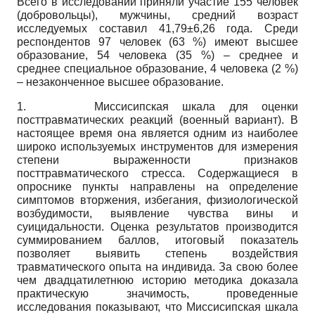
Всего в исследовании приняли участие 155 человек
(добровольцы), мужчины, средний возраст
исследуемых составил 41,79±6,26 года. Среди
респондентов 97 человек (63 %) имеют высшее
образование, 54 человека (35 %) – среднее и
среднее специальное образование, 4 человека (2 %)
– незаконченное высшее образование.
1. Миссисипская шкала для оценки
посттравматических реакций (военный вариант). В
настоящее время она является одним из наиболее
широко используемых инструментов для измерения
степени выраженности признаков
посттравматического стресса. Содержащиеся в
опроснике пункты направлены на определение
симптомов вторжения, избегания, физиологической
возбудимости, выявление чувства вины и
суицидальности. Оценка результатов производится
суммированием баллов, итоговый показатель
позволяет выявить степень воздействия
травматического опыта на индивида. За свою более
чем двадцатилетнюю историю методика доказала
практическую значимость, проведенные
исследования показывают, что Миссисипская шкала