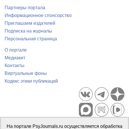
Партнеры портала
Информационное спонсорство
Приглашаем издателей
Подписка на журналы
Персональная страница
О портале
Медиакит
Контакты
Виртуальные фоны
Кодекс этики публикаций
Портал психологических изданий PsyJournals.ru, 2007–2026
На портале PsyJournals.ru осуществляется обработка
Правила использования материалов