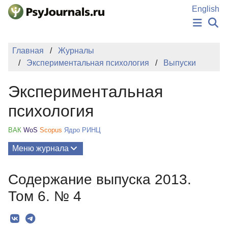
Перейти к основному содержанию
English
НОВОСТИ
Главная
Журналы
ИЗДАНИЯ
Экспериментальная психология
Выпуски
АВТОРЫ
ПОДАТЬ РУКОПИСЬ
Экспериментальная
БАЗА ЗНАНИЙ
КЛЮЧЕВЫЕ СЛОВА
психология
Регистрация
Вход
ВАК
WoS
Scopus
Ядро РИНЦ
Меню журнала
Выпуски
Содержание выпуска 2013.
О Журнале
Том 6. № 4
Миссия
Редколлегия