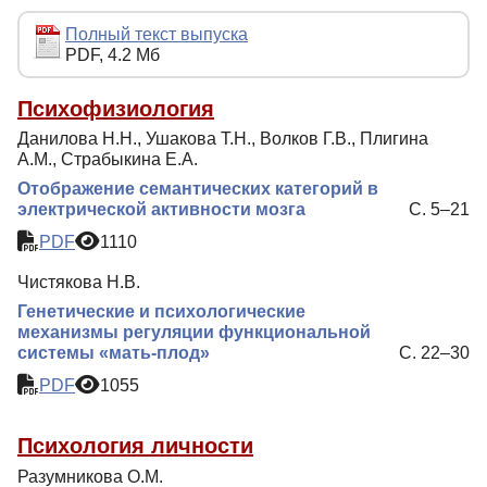
Редакционная политика
Полный текст выпуска
PDF, 4.2 Мб
Индексирование
Для авторов
Психофизиология
Данилова Н.Н., Ушакова Т.Н., Волков Г.В., Плигина
Рубрики
А.М., Страбыкина Е.А.
Препринты
Отображение семантических категорий в
электрической активности мозга
С. 5–21
Подписка
PDF
1110
Контакты
Чистякова Н.В.
Генетические и психологические
механизмы регуляции функциональной
системы «мать-плод»
С. 22–30
PDF
1055
Психология личности
Разумникова О.М.