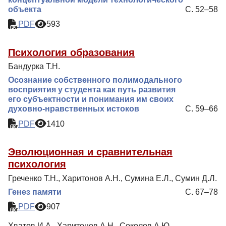
объекта
С. 52–58
PDF
593
Психология образования
Бандурка Т.Н.
Осознание собственного полимодального
восприятия у студента как путь развития
его субъектности и понимания им своих
духовно-нравственных истоков
С. 59–66
PDF
1410
Эволюционная и сравнительная
психология
Греченко Т.Н., Харитонов А.Н., Сумина Е.Л., Сумин Д.Л.
Генез памяти
С. 67–78
PDF
907
Хватов И.А., Харитонов А.Н., Соколов А.Ю.