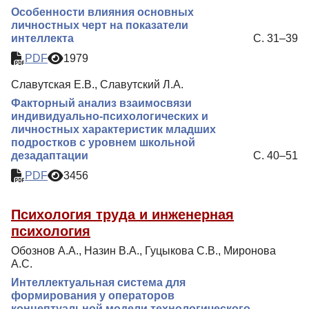
Особенности влияния основных
личностных черт на показатели
интеллекта
С. 31–39
PDF
1979
Славутская Е.В., Славутский Л.А.
Факторный анализ взаимосвязи
индивидуально-психологических и
личностных характеристик младших
подростков с уровнем школьной
дезадаптации
С. 40–51
PDF
3456
Психология труда и инженерная
психология
Обознов А.А., Назин В.А., Гуцыкова С.В., Миронова
А.С.
Интеллектуальная система для
формирования у операторов
концептуальной модели технологического