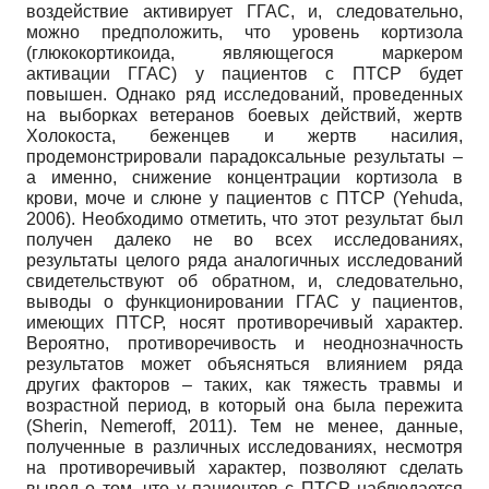
воздействие активирует ГГАС, и, следовательно,
можно предположить, что уровень кортизола
(глюкокортикоида, являющегося маркером
активации ГГАС) у пациентов с ПТСР будет
повышен. Однако ряд исследований, проведенных
на выборках ветеранов боевых действий, жертв
Холокоста, беженцев и жертв насилия,
продемонстрировали парадоксальные результаты –
а именно, снижение концентрации кортизола в
крови, моче и слюне у пациентов с ПТСР (Yehuda,
2006). Необходимо отметить, что этот результат был
получен далеко не во всех исследованиях,
результаты целого ряда аналогичных исследований
свидетельствуют об обратном, и, следовательно,
выводы о функционировании ГГАС у пациентов,
имеющих ПТСР, носят противоречивый характер.
Вероятно, противоречивость и неоднозначность
результатов может объясняться влиянием ряда
других факторов – таких, как тяжесть травмы и
возрастной период, в который она была пережита
(Sherin, Nemeroff, 2011). Тем не менее, данные,
полученные в различных исследованиях, несмотря
на противоречивый характер, позволяют сделать
вывод о том, что у пациентов с ПТСР наблюдается