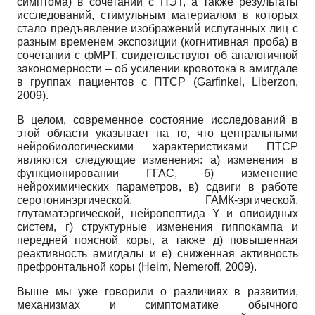
симптома) в сочетании с ПЭТ, а также результаты
исследований, стимульным материалом в которых
стало предъявление изображений испуганных лиц с
разным временем экспозиции (когнитивная проба) в
сочетании с фМРТ, свидетельствуют об аналогичной
закономерности – об усилении кровотока в амигдале
в группах пациентов с ПТСР (Garfinkel, Liberzon,
2009).
В целом, современное состояние исследований в
этой области указывает на то, что центральными
нейробиологическими характеристиками ПТСР
являются следующие изменения: а) изменения в
функционировании ГГАС, б) изменение
нейрохимических параметров, в) сдвиги в работе
серотонинэргической, ГАМК-эргической,
глутаматэргической, нейропептида Y и опиоидных
систем, г) структурные изменения гиппокампа и
передней поясной коры, а также д) повышенная
реактивность амигдалы и е) сниженная активность
префронтальной коры (Heim, Nemeroff, 2009).
Выше мы уже говорили о различиях в развитии,
механизмах и симптоматике обычного