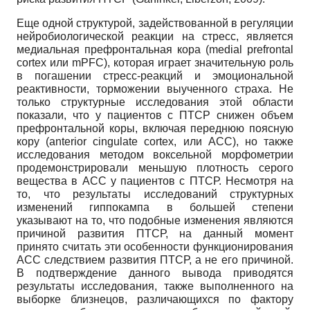
Еще одной структурой, задействованной в регуляции
нейробиологической реакции на стресс, является
медиальная префронтальная кора (medial prefrontal
cortex или mPFC), которая играет значительную роль
в погашении стресс-реакций и эмоциональной
реактивности, торможении выученного страха. Не
только структурные исследования этой области
показали, что у пациентов с ПТСР снижен объем
префронтальной коры, включая переднюю поясную
кору (anterior cingulate cortex, или АСС), но также
исследования методом воксельной морфометрии
продемонстрировали меньшую плотность серого
вещества в АСС у пациентов с ПТСР. Несмотря на
то, что результаты исследований структурных
изменений гиппокампа в большей степени
указывают на то, что подобные изменения являются
причиной развития ПТСР, на данный момент
принято считать эти особенности функционирования
АСС следствием развития ПТСР, а не его причиной.
В подтверждение данного вывода приводятся
результаты исследования, также выполненного на
выборке близнецов, различающихся по фактору