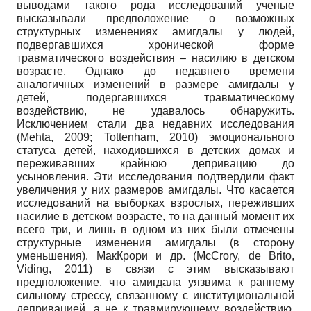
выводами такого рода исследований ученые
высказывали предположение о возможных
структурных изменениях амигдалы у людей,
подвергавшихся хронической форме
травматического воздействия – насилию в детском
возрасте. Однако до недавнего времени
аналогичных изменений в размере амигдалы у
детей, подергавшихся травматическому
воздействию, не удавалось обнаружить.
Исключением стали два недавних исследования
(Mehta, 2009; Tottenham, 2010) эмоционального
статуса детей, находившихся в детских домах и
переживавших крайнюю депривацию до
усыновления. Эти исследования подтвердили факт
увеличения у них размеров амигдалы. Что касается
исследований на выборках взрослых, переживших
насилие в детском возрасте, то на данный момент их
всего три, и лишь в одном из них были отмечены
структурные изменения амигдалы (в сторону
уменьшения). МакКрори и др. (McCrory, de Brito,
Viding, 2011) в связи с этим высказывают
предположение, что амигдала уязвима к раннему
сильному стрессу, связанному с институциональной
депривацией, а не к травмирующему воздействию,