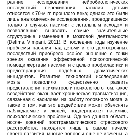
ранние исследования нейробиологических
последствий переживания насилия детьми
относятся к 70-м гг. прошлого века; однако это были
лишь анатомические исследования, проводившиеся
только в случаях насилия с летальным исходом и
позволявшие выявлять самые значительные
структурные изменения в мозговой деятельности
(Delima, Vimpani, 2011). В последние годы изучение
проблемы насилия над детьми и его долгосрочных
последствий приобрело особое значение с точки
зрения оказания эффективной психологической
помощи жертвам насилия и с целью профилактики и
предотвращения подобных драматических
инцидентов. Развитие технологий исследования
мозга позволило существенно развить
представления психиатров и психологов о том, какое
воздействие оказывает хроническая травматизация,
связанная с насилием, на работу головного мозга, a
также о том, как это воздействие может объяснять
наблюдаемые у людей, подвергшихся насилию,
психологические проблемы. Однако данная область
иссле- дований посттравматического стрессового
расстройства находится лишь в самом начале
своего развития, многие вопросы еще не изучены, а