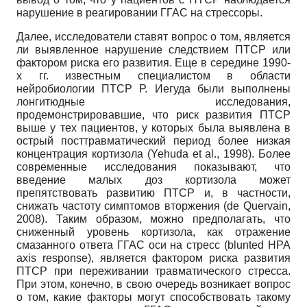
нарушение в реагировании ГГАС на стрессоры.
Далее, исследователи ставят вопрос о том, является
ли выявленное нарушение следствием ПТСР или
фактором риска его развития. Еще в середине 1990-
х гг. известным специалистом в области
нейробиологии ПТСР Р. Иегуда были выполнены
лонгитюдные исследования,
продемонстрировавшие, что риск развития ПТСР
выше у тех пациентов, у которых была выявлена в
острый посттравматический период более низкая
концентрация кортизола (Yehuda et al., 1998). Более
современные исследования показывают, что
введение малых доз кортизола может
препятствовать развитию ПТСР и, в частности,
снижать частоту симптомов вторжения (de Quervain,
2008). Таким образом, можно предполагать, что
сниженный уровень кортизола, как отражение
смазанного ответа ГГАС оси на стресс (blunted HPA
axis response), является фактором риска развития
ПТСР при переживании травматического стресса.
При этом, конечно, в свою очередь возникает вопрос
о том, какие факторы могут способствовать такому