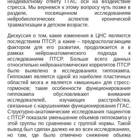
неадекватному ответу ГГАС оси на воздействие
стресса. Мы вернемся к этому вопросу чуть позже в
разделе, посвященном исследованиям
нейробиологических аспектов хронической
травматизации в детском возрасте.
Дискуссия о том, какие изменения в ЦНС являются
последствием ПТСР, а какие – предрасполагающим
фактором для его развития, продолжается и в
рамках нейроанатомического подхода к
исследованиям ПТСР. Больше всего данных
относительно нейроанатомических коррелятов ПТСР
было выявлено в исследованиях гиппокампа.
Гиппокамп является одной из наиболее пластичных
областей мозга и является «мишенью» для стресс-
гормонов; такие особенности функционирования
гиппокампа обусловливают внимание
исследователей, изучающих расстройства,
связанные с нарушениями функционирования ГГАС.
Структурно-анатомические исследования пациентов
с ПТСР показали уменьшение объемов гиппокампа у
этой группы по сравнению с группой нормы. Такой
вывод был сделан далеко не во всех исследованиях,
но там, где было отмечено снижение объема