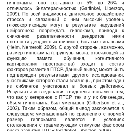
гиппокампа, оно составило от 5% до 26% и
отличалось билатеральностью (Garfinkel, Liberzon,
2009). По всей видимости, длительное воздействие
стресса и связанный с ним высокий уровень
глюкокортикоидов могут в результате нарушений
нейрогенеза повреждать гиппокамп, приводя к
снижению разветвленности дендритов и/или
плотности дендритных шипиков, богатых синапсами
(Heim, Nemeroff, 2009). С другой стороны, возможно,
размер гиппокампа (структуры мозга, отвечающей за
функцию памяти, обучения, когнитивного
картирования пространства) входит в состав
факторов развития ПТСР. Данный вывод может быть
подтвержден результатами другого исследования,
участниками которого стали близнецы, при этом один
из сиблингов участвовал в боевых действиях.
Результаты исследования свидетельствовали о том,
что как у ветеранов с ПТСР, так и у их близнецов,
объем гиппокампа был уменьшен (Gilbertson et al.,
2002). Таким образом, общий вывод заключается в
следующем: уменьшенный по сравнению с нормой
размер гиппокампа является в условиях
столкновения с травмирующим стимулом фактором
риска развития ПТСР (Garfinkel, Liberzon, 2009).