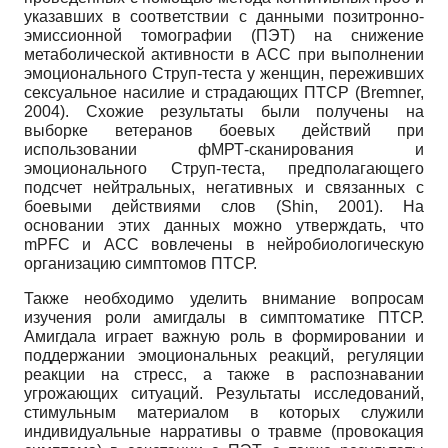
указавших в соответствии с данными позитронно-
эмиссионной томографии (ПЭТ) на снижение
метаболической активности в АСС при выполнении
эмоционального Струп-теста у женщин, переживших
сексуальное насилие и страдающих ПТСР (Bremner,
2004). Схожие результаты были получены на
выборке ветеранов боевых действий при
использовании фМРТ-сканирования и
эмоционального Струп-теста, предполагающего
подсчет нейтральных, негативных и связанных с
боевыми действиями слов (Shin, 2001). На
основании этих данных можно утверждать, что
mPFC и ACC вовлечены в нейробиологическую
организацию симптомов ПТСР.
Также необходимо уделить внимание вопросам
изучения роли амигдалы в симптоматике ПТСР.
Амигдала играет важную роль в формировании и
поддержании эмоциональных реакций, регуляции
реакции на стресс, а также в распознавании
угрожающих ситуаций. Результаты исследований,
стимульным материалом в которых служили
индивидуальные нарративы о травме (провокация