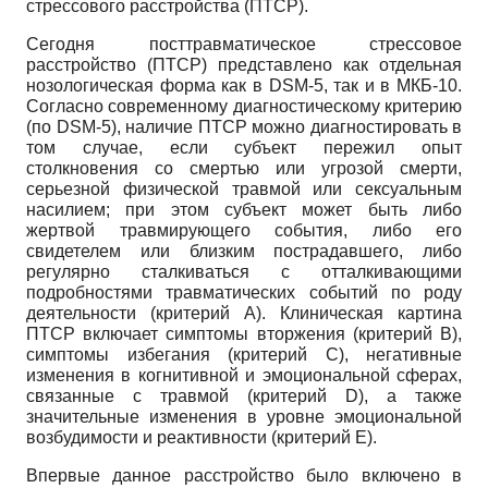
стрессового расстройства (ПТСР).
Сегодня посттравматическое стрессовое
расстройство (ПТСР) представлено как отдельная
нозологическая форма как в DSM-5, так и в МКБ-10.
Согласно современному диагностическому критерию
(по DSM-5), наличие ПТСР можно диагностировать в
том случае, если субъект пережил опыт
столкновения со смертью или угрозой смерти,
серьезной физической травмой или сексуальным
насилием; при этом субъект может быть либо
жертвой травмирующего события, либо его
свидетелем или близким пострадавшего, либо
регулярно сталкиваться с отталкивающими
подробностями травматических событий по роду
деятельности (критерий А). Клиническая картина
ПТСР включает симптомы вторжения (критерий B),
симптомы избегания (критерий C), негативные
изменения в когнитивной и эмоциональной сферах,
связанные с травмой (критерий D), а также
значительные изменения в уровне эмоциональной
возбудимости и реактивности (критерий E).
Впервые данное расстройство было включено в