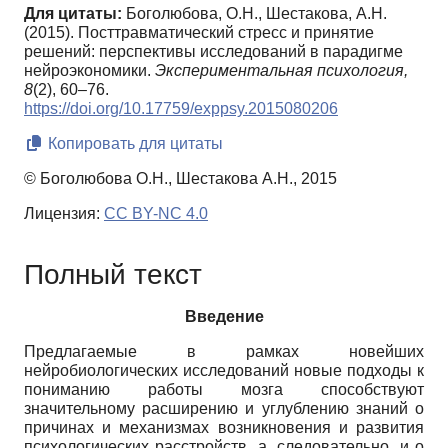
Для цитаты:
Боголюбова, О.Н., Шестакова, А.Н.
(2015). Посттравматический стресс и принятие
решений: перспективы исследований в парадигме
нейроэкономики.
Экспериментальная психология,
8
(2), 60–76.
https://doi.org/10.17759/exppsy.2015080206
Копировать для цитаты
© Боголюбова О.Н., Шестакова А.Н., 2015
Лицензия:
CC BY-NC 4.0
Полный текст
Введение
Предлагаемые в рамках новейших
нейробиологических исследований новые подходы к
пониманию работы мозга способствуют
значительному расширению и углублению знаний о
причинах и механизмах возникновения и развития
психологических расстройств, а, следовательно, и о