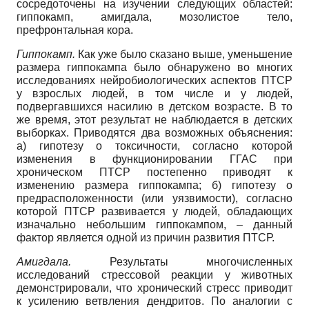
сосредоточены на изучении следующих областей:
гиппокамп, амигдала, мозолистое тело,
префронтальная кора.
Гиппокамп.
Как уже было сказано выше, уменьшение
размера гиппокампа было обнаружено во многих
исследованиях нейробиологических аспектов ПТСР
у взрослых людей, в том числе и у людей,
подвергавшихся насилию в детском возрасте. В то
же время, этот результат не наблюдается в детских
выборках. Приводятся два возможных объяснения:
а) гипотезу о токсичности, согласно которой
изменения в функционировании ГГАС при
хроническом ПТСР постепенно приводят к
изменению размера гиппокампа; б) гипотезу о
предрасположенности (или уязвимости), согласно
которой ПТСР развивается у людей, обладающих
изначально небольшим гиппокампом, – данный
фактор является одной из причин развития ПТСР.
Амигдала.
Результаты многочисленных
исследований стрессовой реакции у животных
демонстрировали, что хронический стресс приводит
к усилению ветвления дендритов. По аналогии с