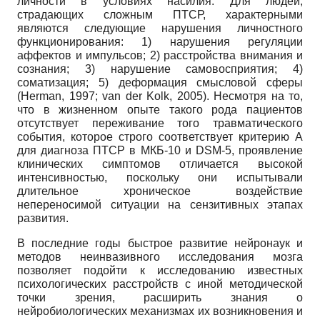
личности в условиях насилия. Для людей,
страдающих сложным ПТСР, характерными
являются следующие нарушения личностного
функционирования: 1) нарушения регуляции
аффектов и импульсов; 2) расстройства внимания и
сознания; 3) нарушение самовосприятия; 4)
соматизация; 5) деформация смысловой сферы
(Herman, 1997; van der Kolk, 2005). Несмотря на то,
что в жизненном опыте такого рода пациентов
отсутствует переживание того травматического
события, которое строго соответствует критерию А
для диагноза ПТСР в МКБ-10 и DSM-5, проявление
клинических симптомов отличается высокой
интенсивностью, поскольку они испытывали
длительное хроническое воздействие
непереносимой ситуации на сензитивных этапах
развития.
В последние годы быстрое развитие нейронаук и
методов неинвазивного исследования мозга
позволяет подойти к исследованию известных
психологических расстройств с иной методической
точки зрения, расширить знания о
нейробиологических механизмах их возникновения и