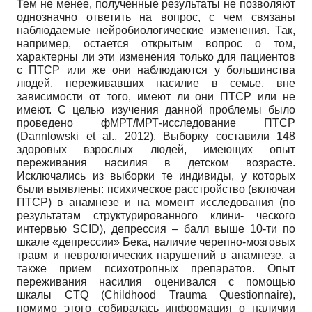
Тем не менее, полученные результаты не позволяют
однозначно ответить на вопрос, с чем связаны
наблюдаемые нейробиологические изменения. Так,
например, остается открытым вопрос о том,
характерны ли эти изменения только для пациентов
с ПТСР или же они наблюдаются у большинства
людей, переживавших насилие в семье, вне
зависимости от того, имеют ли они ПТСР или не
имеют. С целью изучения данной проблемы было
проведено фМРТ/МРТ-исследование ПТСР
(Dannlowski et al., 2012). Выборку составили 148
здоровых взрослых людей, имеющих опыт
переживания насилия в детском возрасте.
Исключались из выборки те индивиды, у которых
были выявлены: психическое расстройство (включая
ПТСР) в анамнезе и на момент исследования (по
результатам структурированного клини- ческого
интервью SCID), депрессия – балл выше 10-ти по
шкале «депрессии» Бека, наличие черепно-мозговых
травм и неврологических нарушений в анамнезе, а
также прием психотропных препаратов. Опыт
переживания насилия оценивался с помощью
шкалы CTQ (Childhood Trauma Questionnaire),
помимо этого собиралась информация о наличии