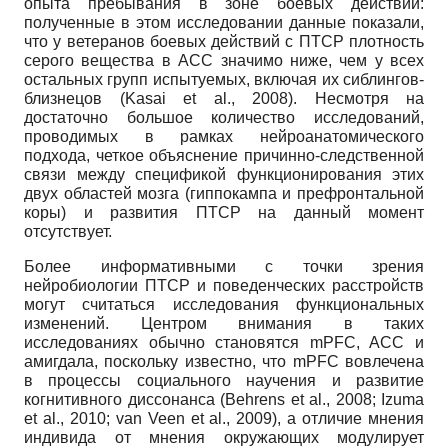
опыта пребывания в зоне боевых действий:
полученные в этом исследовании данные показали,
что у ветеранов боевых действий с ПТСР плотность
серого вещества в АСС значимо ниже, чем у всех
остальных групп испытуемых, включая их сиблингов-
близнецов (Kasai et al., 2008). Несмотря на
достаточно большое количество исследований,
проводимых в рамках нейроанатомического
подхода, четкое объяснение причинно-следственной
связи между спецификой функционирования этих
двух областей мозга (гиппокампа и префронтальной
коры) и развития ПТСР на данный момент
отсутствует.
Более информативными с точки зрения
нейробиологии ПТСР и поведенческих расстройств
могут считаться исследования функциональных
изменений. Центром внимания в таких
исследованиях обычно становятся mPFC, ACC и
амигдала, поскольку известно, что mPFC вовлечена
в процессы социального научения и развитие
когнитивного диссонанса (Behrens et al., 2008; Izuma
et al., 2010; van Veen et al., 2009), а отличие мнения
индивида от мнения окружающих модулирует