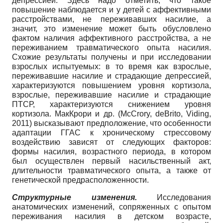
депрессией. Здесь надо отметить, что такое
повышение наблюдается и у детей с аффективными
расстройствами, не переживавших насилие, а
значит, это изменение может быть обусловлено
фактом наличия аффективного расстройства, а не
переживанием травматического опыта насилия.
Схожие результаты получены и при исследовании
взрослых испытуемых: в то время как взрослые,
переживавшие насилие и страдающие депрессией,
характеризуются повышением уровня кортизола,
взрослые, переживавшие насилие и страдающие
ПТСР, характеризуются снижением уровня
кортизола. МакКрори и др. (McCrory, deBrito, Viding,
2011) высказывают предположение, что особенности
адаптации ГГАС к хроническому стрессовому
воздействию зависят от следующих факторов:
формы насилия, возрастного периода, в котором
был осуществлен первый насильственный акт,
длительности травматического опыта, а также от
генетической предрасположенности.
Структурные изменения.
Исследования
анатомических изменений, сопряженных с опытом
переживания насилия в детском возрасте,