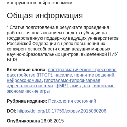
инструментов нейроэкономики.
Общая информация
*
Статья подготовлена в результате проведения
работы с использованием средств субсидии на
государственную поддержку ведущих университетов
Российской Федерации в целях повышения их
конкурентоспособности среди ведущих мировых
научно-образовательных центров, выделенной НИУ
ВШЭ.
Ключевые слова:
посттравматическое стрессовое
расстройство (ПТСР)
,
насилие
,
принятие решений
,
нейроэкономика
,
гипоталамо-гипофизарная
адреналовая система
,
фМРТ
,
амигдала
,
гиппокамп
,
экономические игры
Рубрика издания:
Психология состояний
DOI:
https://doi.org/10.17759/exppsy.2015080206
Опубликована
26.08.2015