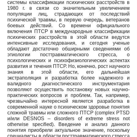
системы классификации психических расстройств в
1980 г. в связи со значительным увеличением
популяции лиц, страдающих от последствий
психической травмы, в первую очередь, ветеранов
боевых действий. Со времени официального
включения ПТСР в международные классификации
психических расстройств в этой области ведутся
интенсивные исследования, и сегодня ученые
обладают достаточно обширными сведениями об
этиологии посттравматического стресса, о
психологических и психофизиологических аспектах
развития и течения ПТСР. Но, конечно, рост научного
знания в этой области, его дальнейшая
экстраполяция и разработка более надежного и
валидного диагностического инструментария
позволяют осуществить постановку новых научно-
практических вопросов и проблем. Так, например,
чрезвычайно интересной является разработка в
современной науке о психическом здоровье понятия
сложной травмы или сложного ПТСР (complex PTSD
и/или DESNOS – disorders of extreme stress not
otherwise specified). Введение и анализ данного
понятия приобрели актуальное значение, поскольку
специалисты в области посттравматического стресса