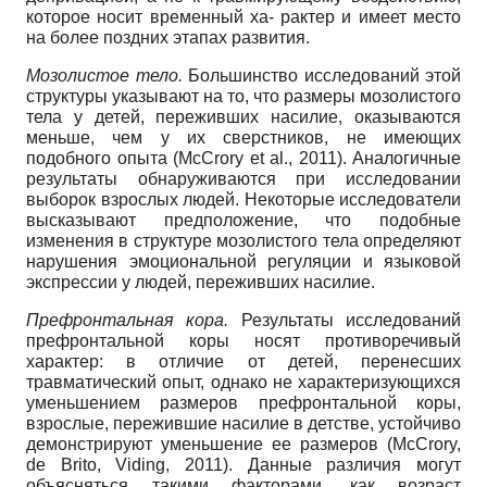
которое носит временный ха- рактер и имеет место
на более поздних этапах развития.
Мозолистое тело.
Большинство исследований этой
структуры указывают на то, что размеры мозолистого
тела у детей, переживших насилие, оказываются
меньше, чем у их сверстников, не имеющих
подобного опыта (McCrory et al., 2011). Аналогичные
результаты обнаруживаются при исследовании
выборок взрослых людей. Некоторые исследователи
высказывают предположение, что подобные
изменения в структуре мозолистого тела определяют
нарушения эмоциональной регуляции и языковой
экспрессии у людей, переживших насилие.
Префронтальная кора.
Результаты исследований
префронтальной коры носят противоречивый
характер: в отличие от детей, перенесших
травматический опыт, однако не характеризующихся
уменьшением размеров префронтальной коры,
взрослые, пережившие насилие в детстве, устойчиво
демонстрируют уменьшение ее размеров (McCrory,
de Brito, Viding, 2011). Данные различия могут
объясняться такими факторами, как возраст