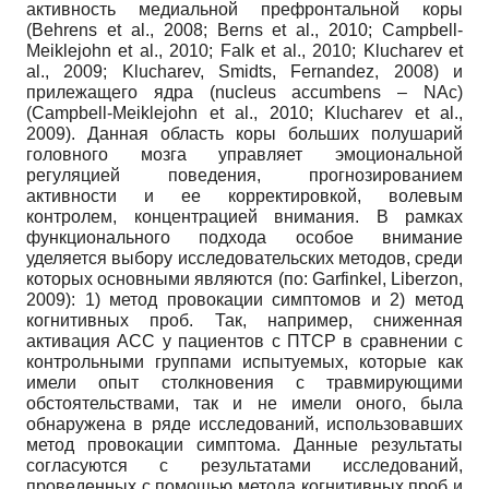
активность медиальной префронтальной коры
(Behrens et al., 2008; Berns et al., 2010; Campbell-
Meiklejohn et al., 2010; Falk et al., 2010; Klucharev et
al., 2009; Klucharev, Smidts, Fernandez, 2008) и
прилежащего ядра (nucleus accumbens – NAc)
(Campbell-Meiklejohn et al., 2010; Klucharev et al.,
2009). Данная область коры больших полушарий
головного мозга управляет эмоциональной
регуляцией поведения, прогнозированием
активности и ее корректировкой, волевым
контролем, концентрацией внимания. В рамках
функционального подхода особое внимание
уделяется выбору исследовательских методов, среди
которых основными являются (по: Garfinkel, Liberzon,
2009): 1) метод провокации симптомов и 2) метод
когнитивных проб. Так, например, сниженная
активация АСС у пациентов с ПТСР в сравнении с
контрольными группами испытуемых, которые как
имели опыт столкновения с травмирующими
обстоятельствами, так и не имели оного, была
обнаружена в ряде исследований, использовавших
метод провокации симптома. Данные результаты
согласуются с результатами исследований,
проведенных с помощью метода когнитивных проб и