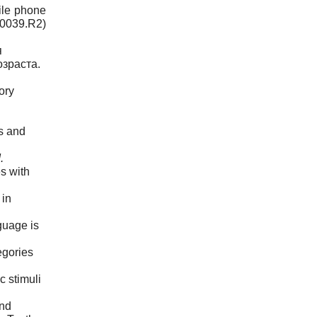
bile phone
0039.R2)
я
зраста.
ory
s and
.
s with
 in
guage is
egories
c stimuli
and