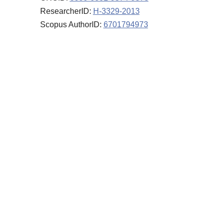
ResearcherID:
H-3329-2013
Scopus AuthorID:
6701794973