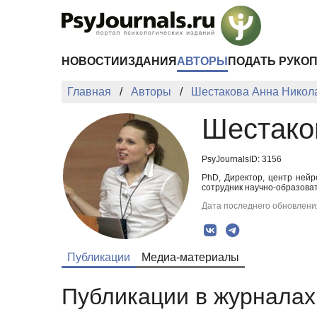
Перейти к основному содержанию
НОВОСТИ
ИЗДАНИЯ
АВТОРЫ
ПОДАТЬ РУКО
Главная
Авторы
Шестакова Анна Никол
Шестако
PsyJournalsID: 3156
PhD, Директор, центр ней
сотрудник научно-образоват
Дата последнего обновления
Публикации
Медиа-материалы
Публикации в журналах 