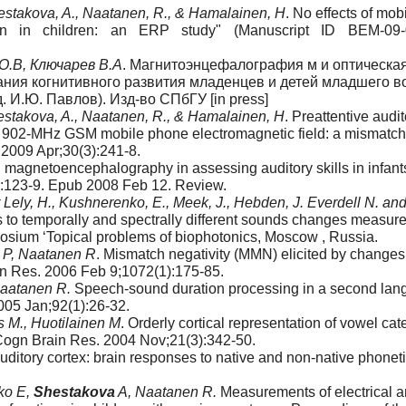
hestakova, A., Naatanen, R., & Hamalainen, H
. No effects of mo
ion in children: an ERP study" (Manuscript ID BEM-09-
О.В, Ключарев В.А
. Магнитоэнцефалография м и оптическа
ния когнитивного развития младенцев и детей младшего во
И.Ю. Павлов). Изд-во СПбГУ [in press]
hestakova, A., Naatanen, R., & Hamalainen, H
. Preattentive audit
he 902-MHz GSM mobile phone electromagnetic field: a mismatch
 2009 Apr;30(3):241-8.
magnetoencephalography in assessing auditory skills in infant
2):123-9. Epub 2008 Feb 12. Review.
Lely, H., Kushnerenko, E., Meek, J., Hebden, J. Everdell N. and
to temporally and spectrally different sounds changes measure
posium ‘Topical problems of biophotonics, Moscow , Russia.
u P, Naatanen R
. Mismatch negativity (MMN) elicited by changes
ain Res. 2006 Feb 9;1072(1):175-85.
Naatanen R.
Speech-sound duration processing in a second lan
2005 Jan;92(1):26-32.
s M., Huotilainen M
. Orderly cortical representation of vowel cat
Cogn Brain Res. 2004 Nov;21(3):342-50.
auditory cortex: brain responses to native and non-native phoneti
ko E,
Shestakova
A, Naatanen R.
Measurements of electrical 