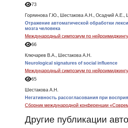
73
Горяинова Г.Ю., Шестакова А.Н., Осадчий А.Е.
Отражение автоматической обработки лекс
мозга человека
Международный симпозиум по нейроимиджингу:
66
Ключарев В.А., Шестакова А.Н.
Neurological signatures of social influence
Международный симпозиум по нейроимиджингу:
65
Шестакова А.Н.
Негативность рассогласования при воспри
Сборник международной конференции «Соврем
Другие публикации авт