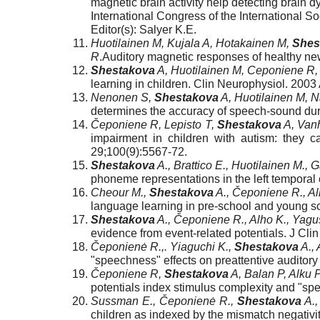
magnetic brain activity help detecting brain 
International Congress of the International 
Editor(s): Salyer K.E.
Huotilainen M, Kujala A, Hotakainen M,
Shes
R
.Auditory magnetic responses of healthy n
Shestakova
A, Huotilainen M, Ceponiene R
learning in children. Clin Neurophysiol. 200
Nenonen S,
Shestakova
A, Huotilainen M, 
determines the accuracy of speech-sound dur
Čeponiene R, Lepisto T,
Shestakova
A, Vanh
impairment in children with autism: they 
29;100(9):5567-72.
Shestakova
A., Brattico E., Huotilainen M.,
phoneme representations in the left tempora
Cheour M.,
Shestakova
A., Čeponiene R., A
language learning in pre-school and young s
Shestakova
A., Čeponiene R., Alho K., Yagu
evidence from event-related potentials. J Cl
Čeponienė R.,. Yiaguchi K.,
Shestakova
A., 
"speechness" effects on preattentive auditory
Čeponiene R,
Shestakova
A, Balan P, Alku 
potentials index stimulus complexity and "sp
Sussman E., Čeponienė R.,
Shestakova
A.,
children as indexed by the mismatch negati