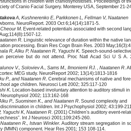
dysfunctions in children with craniosynostoses. Proceedings of t
Society of Cranio Facial Surgery. Monterey USA, September 21-2
takova
A, Kushnerenko E, Parkkonen L, Fellman V, Naatanen
ewborns. NeuroReport. 2003 Oct 6;14(14):1871-5.
, Cheour M
. Event-related potentials associated with second la
3 Aug;114(8):1507-12.
Naatanen R.
Linguistic relevance of duration within the native l
ation processing. Brain Res Cogn Brain Res. 2003 May;16(3):4
ala R, Alku P, Naatanen R, Yaguchi K.
Speech-sound-selective
can perceive but do not attend. Proc Natl Acad Sci U S A.
 Galunov V., Soloviev A., Sams M., Ilmoniemi RJ. , Naatanen R
. A
l cortex: MEG study. NeuroReport 2002; 13(14):1813-1816
lku P., and Naatanen R
. Cerebral mechanisms of native and fore
chool age children. Neurosci Lett 2002; 325:117-120
shi K
. Location-based involuntary attention to auditory stimuli in
in Neurophysiol 2002; 113:162-168
Alku P., Suominen K., and Naatanen R
. Sound complexity and
 discrimination in children. Int J Psychophysiol 2002; 43:199-21
P, Yaguchi K, Naatanen R
. (2001) Children's auditory event-rela
eechness". Int J Neurosci 2001;109:245-260.
 Naatanen R., Istvan Winkler
. Auditory stream segregation in s
vity (MMN) component. Hear Res 2001; 153 108-114.