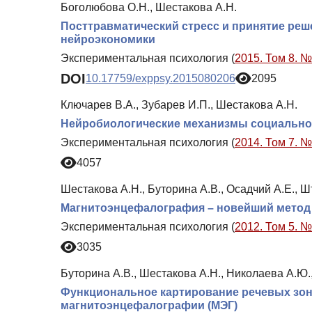
Боголюбова О.Н., Шестакова А.Н.
Посттравматический стресс и принятие реш
нейроэкономики
Экспериментальная психология (
2015. Том 8. №
DOI
10.17759/exppsy.2015080206
2095
Ключарев В.А., Зубарев И.П., Шестакова А.Н.
Нейробиологические механизмы социально
Экспериментальная психология (
2014. Том 7. №
4057
Шестакова А.Н., Буторина А.В., Осадчий А.Е., 
Магнитоэнцефалография – новейший метод 
Экспериментальная психология (
2012. Том 5. №
3035
Буторина А.В., Шестакова А.Н., Николаева А.Ю.
Функциональное картирование речевых зон
магнитоэнцефалографии (МЭГ)