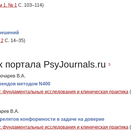
м 1. № 1
С. 103–114)
 решений
 2
С. 14–35)
 портала PsyJournals.ru
5
лючарев В.А.
рендов методом N400
 фундаментальные исследования и клиническая практика
(
арев В.А.
релятов конформности в задаче на доверие
 фундаментальные исследования и клиническая практика
(