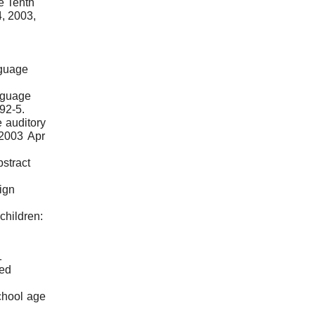
he Tenth
4, 2003,
nguage
anguage
92-5.
 auditory
 2003 Apr
bstract
ign
 children:
1
ted
chool age