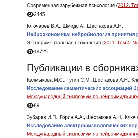
Современная зарубежная психология (
2012. То
2445
Ключарев В.А., Шмидс А., Шестакова А.Н.
Нейроэкономика: нейробиология принятия
Экспериментальная психология (
2011. Том 4. №
19725
Публикации в сборниках
Калмыкова М.С., Тугин С.М., Шестакова А.Н., К
Исследование семантических ассоциаций б
Международный симпозиум по нейроимиджингу:
89
Зубарев И.П., Горин А.А., Шестакова А.Н., Ключ
Исследование электрофизиологических кор
Международный симпозиум по нейроимиджингу: