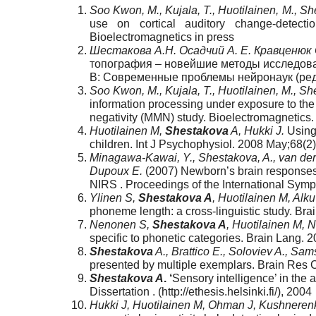
Soo Kwon, M., Kujala, T., Huotilainen, M., S
use on cortical auditory change-detect
Bioelectromagnetics in press
Шестакова А.Н. Осадчий А. Е. Кравценюк 
топография – новейшие методы исследова
В: Современные проблемы нейронаук (ред. 
Soo Kwon, M., Kujala, T., Huotilainen, M., S
information processing under exposure to t
negativity (MMN) study. Bioelectromagnetics.
Huotilainen M,
Shestakova
A, Hukki J.
Using 
children. Int J Psychophysiol. 2008 May;68(
Minagawa-Kawai, Y., Shestakova, A., van der 
Dupoux E.
(2007) Newborn’s brain responses 
NIRS . Proceedings of the International Sym
Ylinen S,
Shestakova A
, Huotilainen M, Alk
phoneme length: a cross-linguistic study. Br
Nenonen S,
Shestakova A
, Huotilainen M, 
specific to phonetic categories. Brain Lang. 
Shestakova
A., Brattico E., Soloviev A., Sam
presented by multiple exemplars. Brain Res 
Shestakova A
. ‘
Sensory intelligence’ in the 
Dissertation . (http://ethesis.helsinki.fi/), 2004
Hukki J, Huotilainen M, Ohman J, Kushneren