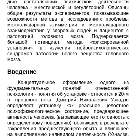
двух составляющих психической деятельности
человека - мнестической и регуляторной. Описаны
общие результаты экспериментов, показывающие
возможности метода в исследованиях проблемы
межпо­лушарной асимметрии и межполушарного
взаимодействия у здоровых людей и пациентов с
патологией головного мозга. Подчеркивается
большой потенциал метода «фиксированной
установки» в изучении нейропсихологических
синдромов патологии белого вещества головного
мозга.
Введение
Концептуальное оформление одного из
фундаментальных понятий отечественной
психологии - понятия об установке - относится к 20-м
гг. прошлого века. Дмитрий Николаевич Узнадзе
определяет установку как реальное целостное
психофизиологическое состояние, предваряющее
активность человека (выражающее его готовность к
определенному поведению), возникшее в результате
закрепления предшествующего опыта и влияющее
на выполняемую индивидом деятельность (Узнадзе,