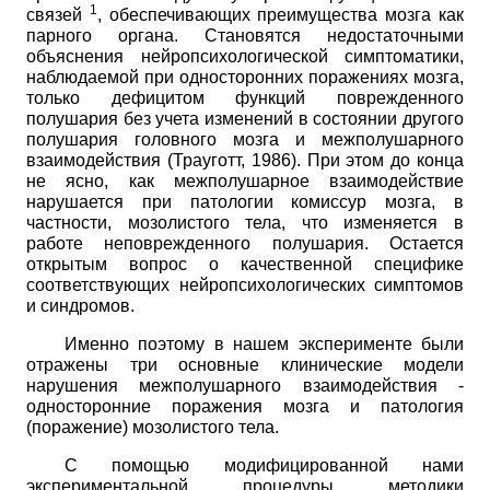
1
связей
, обеспечивающих преимущества мозга как
парного органа. Становятся недостаточными
объяснения нейропсихологической симптоматики,
наблюдаемой при односторонних поражениях мозга,
только дефицитом функций поврежденного
полушария без учета изменений в состоянии другого
полушария головного мозга и межполушарного
взаимодействия (Трауготт, 1986). При этом до конца
не ясно, как межполушарное взаимодействие
нарушается при патологии комиссур мозга, в
частности, мозолистого тела, что изменяется в
работе неповрежденного полушария. Остается
открытым вопрос о качественной специфике
соответствующих нейропсихологических симптомов
и синдромов.
Именно поэтому в нашем эксперименте были
отражены три основные клинические модели
нарушения межполушарного взаимодействия -
односторонние поражения мозга и патология
(поражение) мозолистого тела.
С помощью модифицированной нами
экспериментальной процедуры методики