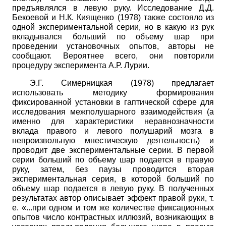
предъявлялся в левую руку. Исследование Д.Д.
Бекоевой и Н.К. Киященко (1978) также состояло из
одной экспериментальной серии, но в какую из рук
вкладывался больший по объему шар при
проведении установочных опытов, авторы не
сообщают. Вероятнее всего, они повторили
процедуру эксперимента А.Р. Лурии.
Э.Г. Симерницкая (1978) предлагает
использовать методику формирования
фиксированной установки в гаптической сфере для
исследования межполушарного взаимодействия (а
именно для характеристики неравнозначности
вклада правого и левого полушарий мозга в
непроизвольную мнестическую деятельность) и
проводит две экспериментальные серии. В первой
серии больший по объему шар подается в правую
руку, затем, без паузы проводится вторая
экспериментальная серия, в которой больший по
объему шар подается в левую руку. В полученных
результатах автор описывает эффект правой руки, т.
е. «...при одном и том же количестве фиксационных
опытов число контрастных иллюзий, возникающих в