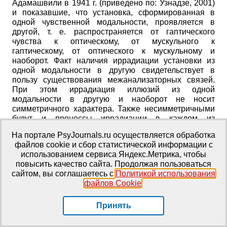
Адамашвили в 1941 г. (приведено по: Узнадзе, 2001)
и показавшие, что установка, сформированная в
одной чувственной модальности, проявляется в
другой, т. е. распространяется от гаптического
чувства к оптическому, от мускульного к
гаптическому, от оптического к мускульному и
наоборот. Факт наличия иррадиации установки из
одной модальности в другую свидетельствует в
пользу существования межанализаторных связей.
При этом иррадиация иллюзий из одной
модальности в другую и наоборот не носит
симметричного характера. Также несимметричными
будут и процессы иррадиации в каждом из
полушарий головного мозга и иррадиации из одного
На портале PsyJournals.ru осуществляется обработка
полушария в другое. Метод «фиксированной
файлов cookie и сбор статистической информации с
установки», а точнее, методики по формированию
использованием сервиса Яндекс.Метрика, чтобы
фиксированных установок в разных модальностях (и
повысить качество сайта. Продолжая пользоваться
иррадиации фиксированных установок в разные
сайтом, вы соглашаетесь с
Политикой использования
модальности) могут быть объединены в единый
файлов Cookie
.
комплекс методик для исследования внутри- и
межполушарных взаимодействий и использованы в
дальнейшем для диагностики состояния проводящих
Принять
путей головного мозга.