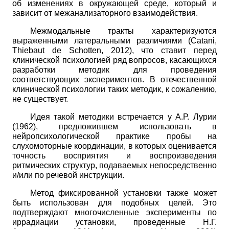
об изменениях в окружающей среде, который и
зависит от межанализаторного взаимодействия.
Межмодальные тракты характеризуются
выраженными латеральными различиями
(
Catani
,
Thiebaut
de
Schotten
,
2012), что ставит перед
клинической психологией ряд вопросов, касающихся
разработки методик для проведения
соответствующих экспериментов. В отечественной
клинической психологии таких методик, к сожалению,
не существует.
Идея такой методики встречается у А.Р. Лурии
(1962), предложившем использовать в
нейропсихологической практике пробы на
слухомоторные координации, в которых оценивается
точность восприятия и воспроизведения
ритмических структур, подаваемых непосредственно
и/или по речевой инструкции.
Метод фиксированной установки также может
быть использован для подобных целей. Это
подтверждают многочисленные эксперименты по
иррадиации установки, проведенные Н.Г.