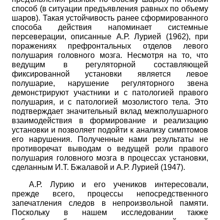
способ (в ситуации предъявления равных по объему
шаров). Такая устойчивость ранее сформированного
способа действия напоминает системные
персеверации, описанные А.Р. Лурией (1962), при
поражениях префронтальных отделов левого
полушария головного мозга. Несмотря на то, что
ведущим в регуляторной составляющей
фиксированной установки является левое
полушарие, нарушение регуляторного звена
демонстрируют участники и с патологией правого
полушария, и с патологией мозолистого тела. Это
подтверждает значительный вклад межполушарного
взаимодействия в формирование и реализацию
установки и позволяет подойти к анализу симптомов
его нарушения. Полученные нами результаты не
противоречат выводам о ведущей роли правого
полушария головного мозга в процессах установки,
сделанным И.Т. Бжалавой и А.Р. Лурией (1947).
А.Р. Лурию и его учеников интересовали,
прежде всего, процессы непосредственного
запечатления следов в непроизвольной памяти.
Поскольку в нашем исследовании также