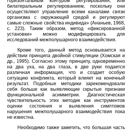
горизонтальным контуром регулирования, или
билатеральным регулированием, поскольку они
осуществляют управление всеми каналами связи
организма с окружающей средой и регулируют
самые сложные свойства индивида» (Ананьев, 1968,
с. 223). Таким образом, метод «фиксированной
установки» можно модифицировать для
исследований межполушарного взаимодействия.
Кроме того, данный метод основывается на
действии принципа двойной стимуляции (Хомская и
др., 1995). Согласно этому принципу, одновременно
на два уха, на два глаза, в две руки подается
различная информация, что и создает особую
ситуацию конфликта, который влияет на конечный
результат. Подобные методики зарекомендовали
себя больше как выявляющие скрытые признаки
функциональной асимметрии. Диагностическая
чувствительность этих методик как инструментов
оценки состояния и выявления симптомов
нарушения межполушарного взаимодействия пока
не известна.
Необходимо также заметить, что б
о
льшая часть