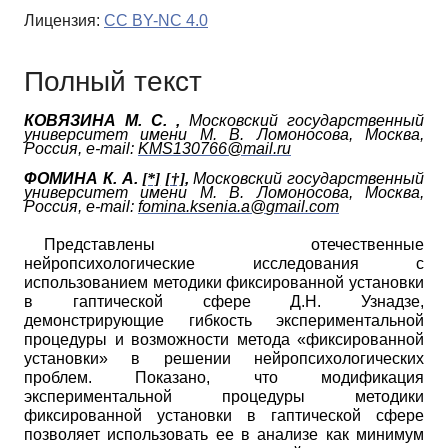
Лицензия:
CC BY-NC 4.0
Полный текст
КОВЯЗИНА М. С.
,
Московский государственный
университет имени М. В. Ломоносова, Москва,
Россия,
e
-
mail
:
KMS
130766@
mail
.
ru
ФОМИНА К. А.
[*]
[†]
,
Московский государственный
университет имени М. В. Ломоносова, Москва,
Россия,
e
-
mail
:
fomina
.
ksenia
.
a
@
gmail
.
com
Представлены отечественные
нейропсихологические исследования с
использованием методики фиксированной установки
в гаптической сфере Д.Н. Узнадзе,
демонстрирующие гибкость экспериментальной
процедуры и возможности метода «фиксированной
установки» в решении нейропсихологических
проблем. Показано, что модификация
экспериментальной процедуры методики
фиксированной установки в гаптической сфере
позволяет использовать ее в анализе как минимум