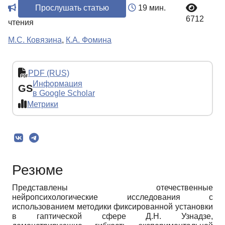
Прослушать статью
19 мин.
6712
чтения
М.С. Ковязина
,
К.А. Фомина
PDF (RUS)
Информация
GS
в Google Scholar
Метрики
Резюме
Представлены отечественные
нейропсихологические исследования с
использованием методики фиксированной установки
в гаптической сфере Д.Н. Узнадзе,