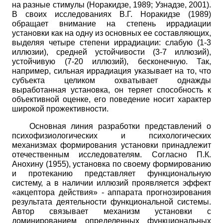
на разные стимулы (Норакидзе, 1989; Узнадзе, 2001).
В своих исследованиях В.Г. Норакидзе (1989)
обращает внимание на степень иррадиации
установки как на одну из основных ее составляющих,
выделяя четыре степени иррадиации: слабую (1-3
иллюзии), средней устойчивости (3-7 иллюзий),
устойчивую (7-20 иллюзий), бесконечную. Так,
например, сильная иррадиация указывает на то, что
субъекта целиком охватывает однажды
выработанная установка, он теряет способность к
объективной оценке, его поведение носит характер
широкой прожективности.
Основная линия разработки представлений о
психофизиологических и психологических
механизмах формирования установки принадлежит
отечественным исследователям. Согласно П.К.
Анохину (1955), установка по своему формированию
и протеканию представляет функциональную
систему, а в наличии иллюзий проявляется эффект
«акцептора действия» - аппарата прогнозирования
результата деятельности функциональной системы.
Автор связывает механизм установки с
доминированием определенных функциональных