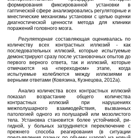
формирования фиксированной установки в
гаптической сфере анализировались регуляторные и
мнестические механизмы установки с целью оценки
диагностической ценности метода для клиники
поражений головного мозга.
Регуляторная
составляющая оценивалась по
количеству всех контрастных иллюзий - как
последовательных иллюзий, которые испытуемые
демонстрируют сразу после установочных опытов до
первого верного ответа, так и иллюзий, которые
отмечаются на «переходном» этапе, когда
испытуемые колеблются между иллюзиями и
верными ответами (Ковязина, Кузнецова, 2012а).
Анализ количества всех контрастных иллюзий
показал возрастание общего количества
контрастных иллюзий при нарушениях
межполушарного взаимодействия, вызванных
патологией одного из полушарий или мозолистого
тела. Установка становится более устойчивой, ри­
гидной, у больных затрудняется переключение с
прежнего способа реагирования (в ситуации
предъявления разных по объему шаров) на новый