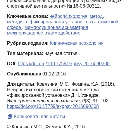
профессиональных деформаций в различных видах
спортивной деятельности» № 16-06-00312.
Ключевые слова:
нейропсихология
,
метод
,
методика
,
фиксированная установка в гаптической
сфере
,
межполушарная асимметрия
,
межполушарное взаимодействие
Рубрика издания:
Клиническая психология
Тип материала:
научная статья
DOI:
https://doi.org/10.17759/exppsy.2016090308
Опубликована
01.12.2016
Для цитаты:
Ковязина, М.С., Фомина, К.А. (2016).
Нейропсихологический потенциал метода
«фиксированной установки» Д.Н. Узнадзе.
Экспериментальная психология,
9
(3), 91–102.
https://doi.org/10.17759/exppsy.2016090308
Копировать для цитаты
© Ковязина М.С., Фомина К.А., 2016