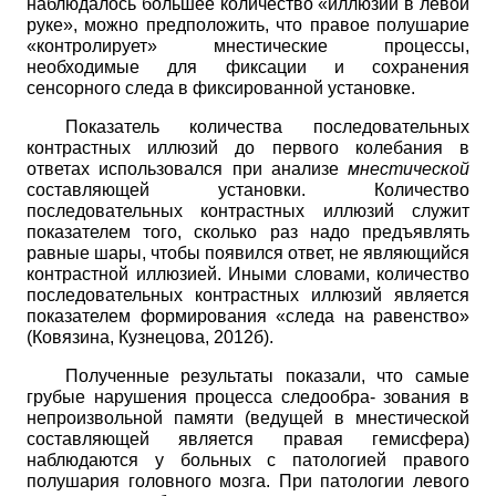
наблюдалось большее количество «иллюзий в левой
руке», можно предположить, что правое полушарие
«контролирует» мнестические процессы,
необходимые для фиксации и сохранения
сенсорного следа в фиксированной установке.
Показатель количества последовательных
контрастных иллюзий до первого колебания в
ответах использовался при анализе
мнестической
составляющей установки. Количество
последовательных контрастных иллюзий служит
показателем того, сколько раз надо предъявлять
равные шары, чтобы появился ответ, не являющийся
контрастной иллюзией. Иными словами, количество
последовательных контрастных иллюзий является
показателем формирования «следа на равенство»
(Ковязина, Кузнецова, 2012б).
Полученные результаты показали, что самые
грубые нарушения процесса следообра- зования в
непроизвольной памяти (ведущей в мнестической
составляющей является правая гемисфера)
наблюдаются у больных с патологией правого
полушария головного мозга. При патологии левого