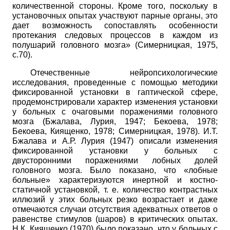
количественной стороны. Кроме того, поскольку в
установочных опытах участвуют парные органы, это
дает возможность сопоставлять особенности
протекания следовых процессов в каждом из
полушарий головного мозга» (Симерницкая, 1975,
с.70).
Отечественные нейропсихологические
исследования, проведенные с помощью методики
фиксированной установки в гаптической сфере,
продемонстрировали характер изменения установки
у больных с очаговыми поражениями головного
мозга (Бжалава, Лурия, 1947; Бекоева, 1978;
Бекоева, Киященко, 1978; Симерницкая, 1978). И.Т.
Бжалава и А.Р. Лурия (1947) описали изменения
фиксированной установки у больных с
двусторонними поражениями лобных долей
головного мозга. Было показано, что «лобные
больные» характеризуются инертной и костно-
статичной установкой, т. е. количество контрастных
иллюзий у этих больных резко возрастает и даже
отмечаются случаи отсутствия адекватных ответов о
равенстве стимулов (шаров) в критических опытах.
Н.К. Киященко (1970) было показано, что у больных с