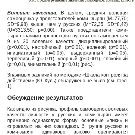
Волевые качества.
В целом, средняя волевая
самооценка у представителей коми- зырян (М=77,70;
SD=9,98) выше, чем у русских (M=72,35; SD=8,42)
(U=3313,50; p=0,00). Также представители коми-
зырян значимо превосходят русских по самооценкам
9 из 20 волевых качеств: дисциплинированный
(p<0,001), настойчивый (p=0,01), волевой (p=0,01),
инициативный (p=0,05), выдержанный (p=0,05),
терпеливый (p=0,01), упорный (p<0,001), спокойный
(p=0,01), внимательный (p=0,01) (рис.).
Значимых различий по методике «Шкала контроля за
действием» (Ю. Куль) обнаружено не было (см. табл.
1).
Обсуждение результатов
Как видно из рисунка, профиль самооценок волевых
качеств личности у русских и коми-зырян имеет
примерно одинаковую форму: основные «пики» и
«провалы» на них совпадают. В группе русских и
коми-зырян одинаково высоко оцениваются