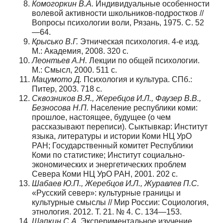
Комогоркин В.А.
Индивидуальные особенности
волевой активности школьников-подростков //
Вопросы психологии воли, Рязань, 1975. С. 52
—64.
Крысько В.Г.
Этническая психология. 4-е изд.
М.: Академия, 2008. 320 с.
Леонтьев А.Н.
Лекции по общей психологии.
М.: Смысл, 2000. 511 с.
Мацумото Д.
Психология и культура. СПб.:
Питер, 2003. 718 с.
Сквозников В.Я., Жеребцов И.Л., Фаузер В.В.,
Безносова Н.П.
Население республики коми:
прошлое, настоящее, будущее (о чем
рассказывают переписи). Сыктывкар: Институт
языка, литературы и истории Коми НЦ УрО
РАН; Государственный комитет Республики
Коми по статистике; Институт социально-
экономических и энергетических проблем
Севера Коми НЦ УрО РАН, 2001. 202 с.
Шабаев Ю.П., Жеребцов И.Л., Журавлев П.С.
«Русский север»: культурные границы и
культурные смыслы // Мир России: Социология,
этнология. 2012. Т. 21. № 4. С. 134—153.
Шапкин С.А.
Экспериментальное изучение