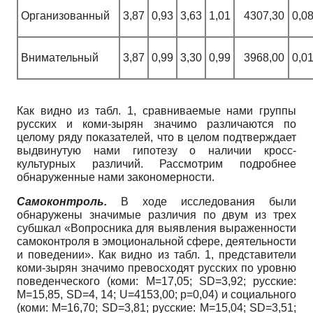
Организованный
3,87
0,93
3,63
1,01
4307,30
0,0
Внимательный
3,87
0,99
3,30
0,99
3968,00
0,0
Как видно из табл. 1, сравниваемые нами группы
русских и коми-зырян значимо различаются по
целому ряду показателей, что в целом подтверждает
выдвинутую нами гипотезу о наличии кросс-
культурных различий. Рассмотрим подробнее
обнаруженные нами закономерности.
Самоконтроль.
В ходе исследования были
обнаружены значимые различия по двум из трех
субшкал «Вопросника для выявления выраженности
самоконтроля в эмоциональной сфере, деятельности
и поведении». Как видно из табл. 1, представители
коми-зырян значимо превосходят русских по уровню
поведенческого (коми: М=17,05; SD=3,92; русские:
M=15,85, SD=4, 14; U=4153,00; p=0,04) и социального
(коми: М=16,70; SD=3,81; русские: M=15,04; SD=3,51;