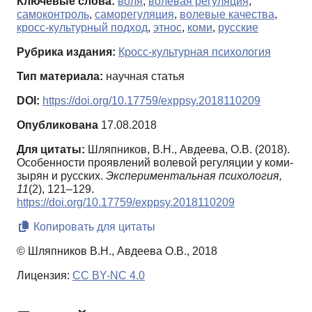
Ключевые слова:
воля
,
волевая регуляция
,
самоконтроль
,
саморегуляция
,
волевые качества
,
кросс-культурный подход
,
этнос
,
коми
,
русские
Рубрика издания:
Кросс-культурная психология
Тип материала:
научная статья
DOI:
https://doi.org/10.17759/exppsy.2018110209
Опубликована
17.08.2018
Для цитаты:
Шляпников, В.Н., Авдеева, О.В. (2018).
Особенности проявлений волевой регуляции у коми-
зырян и русских.
Экспериментальная психология,
11
(2), 121–129.
https://doi.org/10.17759/exppsy.2018110209
Копировать для цитаты
© Шляпников В.Н., Авдеева О.В., 2018
Лицензия:
CC BY-NC 4.0