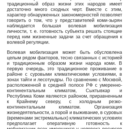
традиционный образ жизни этих народов имеет
достаточно много сходных черт. Вместе с этим,
характер обнаруженных закономерностей позволяет
говорить о том, что у представителей коми-зырян
наблюдается большая волевая мобилизация
личности, т. е. готовность субъекта решать стоящие
перед ним жизненные задачи за счет обращения к
волевой регуляции.
Волевая мобилизация может быть обусловлена
целым рядом факторов, тесно связанных с историей
и традиционным образом жизни народа коми. В
первую очередь, это традиционное проживание в
районе с суровыми климатическими условиями, в
зонах тайги и лесотундры. По сравнению с Москвой,
расположенной в средней полосе РФ с умеренно­
континентальным климатом, Сыктывкар и
Республика Коми являются районом, приравненным
к Крайнему северу, с холодным резко-
континентальным климатом. Организация
жизнедеятельности, а порой и выживание, в суровых
(временами экстремальных) климатических условиях
предполагает оперативную готовность к
мобилизации всех имеющихся у человека ресурсов