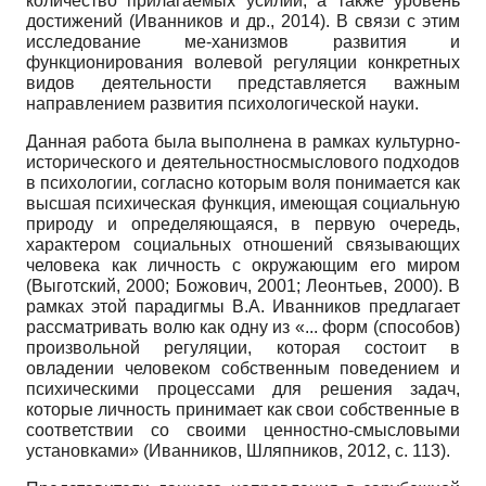
количество прилагаемых усилий, а также уровень
достижений (Иванников и др., 2014). В связи с этим
исследование ме-ханизмов развития и
функционирования волевой регуляции конкретных
видов деятельности представляется важным
направлением развития психологической науки.
Данная работа была выполнена в рамках культурно-
исторического и деятельностно­смыслового подходов
в психологии, согласно которым воля понимается как
высшая психическая функция, имеющая социальную
природу и определяющаяся, в первую очередь,
характером социальных отношений связывающих
человека как личность с окружающим его миром
(Выготский, 2000; Божович, 2001; Леонтьев, 2000). В
рамках этой парадигмы В.А. Иванников предлагает
рассматривать волю как одну из «... форм (способов)
произвольной регуляции, которая состоит в
овладении человеком собственным поведением и
психическими процессами для решения задач,
которые личность принимает как свои собственные в
соответствии со своими ценностно-смысловыми
установками» (Иванников, Шляпников, 2012, с. 113).