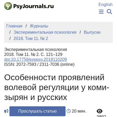
Перейти к основному содержанию
English
НОВОСТИ
Главная
Журналы
ИЗДАНИЯ
Экспериментальная психология
Выпуски
АВТОРЫ
2018. Том 11. № 2
ПОДАТЬ РУКОПИСЬ
БАЗА ЗНАНИЙ
Экспериментальная психология
КЛЮЧЕВЫЕ СЛОВА
2018. Том 11. № 2. С. 121–129
Регистрация
Вход
doi:10.17759/exppsy.2018110209
ISSN: 2072-7593 / 2311-7036 (online)
Особенности проявлений
волевой регуляции у коми-
зырян и русских
Прослушать статью
20 мин.
3892