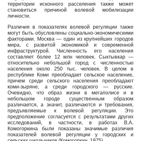
территории исконного расселения также может
становиться причиной волевой мобилизации
личности.
Различия в показателях волевой регуляции также
могут быть обусловлены социально-экономическими
факторами. Москва — один из крупнейших городов
мира, с развитой экономикой и современной
инфраструктурой. Численность его населения
составляет более 12 млн человек. Сыктывкар —
относительно небольшой город с численностью
населения около 250 тыс. человек. В целом в
республике Коми преобладает сельское население,
причем среди сельского населения преобладают
коми-зыряне, а среди городского — русские.
Очевидно, что образ жизни в мегаполисе и в
небольшом городе существенным образом
различается, а значит, различаются и требования,
предъявляемые к волевой регуляции. Это
предположение согласуется с результатами других
исследований, в частности, в работах В.А.
Комогоркина были показаны значимые различия
показателей волевой регуляции у городских и
сельских школьников (Комогоркин, 1975).