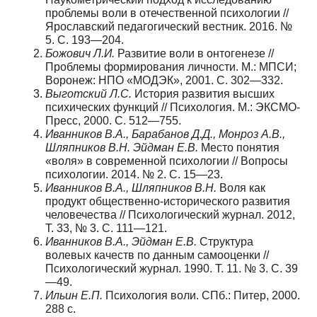
проблемы воли в отечественной психологии //
Ярославский педагогический вестник. 2016. №
5. С. 193—204.
Божович Л.И.
Развитие воли в онтогенезе //
Проблемы формирования личности. М.: МПСИ;
Воронеж: НПО «МОДЭК», 2001. С. 302—332.
Выготский Л.С.
История развития высших
психических функций // Психология. М.: ЭКСМО-
Пресс, 2000. С. 512—755.
Иванников В.А., Барабанов Д.Д., Монроз А.В.,
Шляпников В.Н. Эйдман Е.В.
Место понятия
«воля» в современной психологии // Вопросы
психологии. 2014. № 2. С. 15—23.
Иванников В.А., Шляпников В.Н.
Воля как
продукт общественно-исторического развития
человечества // Психологический журнал. 2012,
Т. 33, № 3. С. 111—121.
Иванников В.А., Эйдман Е.В.
Структура
волевых качеств по данным самооценки //
Психологический журнал. 1990. Т. 11. № 3. C. 39
—49.
Ильин Е.П.
Психология воли. СПб.: Питер, 2000.
288 c.