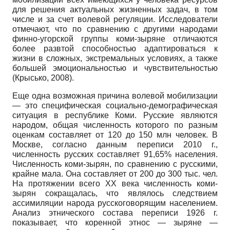
для решения актуальных жизненных задач, в том
числе и за счет волевой регуляции. Исследователи
отмечают, что по сравнению с другими народами
фин­но-угорской группы коми-зыряне отличаются
более развтой способностью адаптироваться к
жизни в сложных, экстремальных условиях, а также
большей эмоциональностью и чувствительностью
(Крысько, 2008).
Еще одна возможная причина волевой мобилизации
— это специфическая социально-демографическая
ситуация в республике Коми. Русские являются
народом, общая численность которого по разным
оценкам составляет от 120 до 150 млн человек. В
Москве, согласно данным переписи 2010 г.,
численность русских составляет 91,65% населения.
Численность коми-зырян, по сравнению с русскими,
крайне мала. Она составляет от 200 до 300 тыс. чел.
На протяжении всего XX века численность коми-
зырян сокращалась, что являлось следствием
ассимиляции народа русскоговорящим населением.
Анализ этнического состава переписи 1926 г.
показывает, что коренной этнос — зыряне —