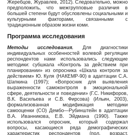
Жеребцов, Журавлев, 2012). Следовательно, можно
предположить, что межгруп­повые различия в
большей степени будут обусловлены социальными и
культурными факторами, связанными с
традиционным образом жизни коми.
Программа исследования
Методы исследования.
Для диагностики
индивидуальных особенностей волевой регуляции
респондентов нами использовались следующие
методики: субшкала «Контроль за действием при
планировании» из опросника «Шкала контроля за
действием» Ю. Куля (НАКЕМР-90) в адаптации С.А.
Шапкина (1997); «Вопросник для выявления
выраженности самоконтроля в эмоциональной
сфере, деятельности и поведении» (Г.С. Никифоров,
В.К. Васильева и С.В. Фирсова) (Ильин, 2003),
формализованная модификация методики
самооценки (СО) Дембо—Рубинштейн в адаптации
В.А. Иванникова, Е.В. Эйдмана (1990). Также
использовался опросник, который содержал
вопросы, касающиеся ряда демографических
характеристик респондентов (пол, возраст,