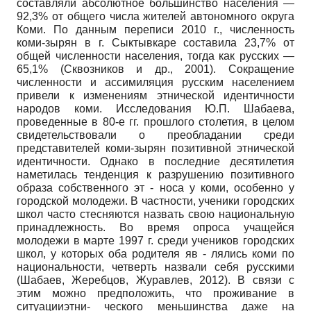
составляли абсолютное большинство населения —
92,3% от общего числа жителей автономного округа
Коми. По данным переписи 2010 г., численность
коми-зырян в г. Сыктывкаре составила 23,7% от
общей численности населения, тогда как русских —
65,1% (Сквозников и др., 2001). Сокращение
численности и ассимиляция русским населением
привели к изменениям этнической идентичности
народов коми. Исследования Ю.П. Шабаева,
проведенные в 80-е гг. прошлого столетия, в целом
свидетельствовали о преобладании среди
представителей коми-зырян позитивной этнической
идентичности. Однако в последние десятилетия
наметилась тенденция к разрушению позитивного
образа собственного эт - носа у коми, особенно у
городской молодежи. В частности, ученики городских
школ часто стесняются назвать свою национальную
принадлежность. Во время опроса учащейся
молодежи в марте 1997 г. среди учеников городских
школ, у которых оба родителя яв - лялись коми по
национальности, четверть назвали себя русскими
(Шабаев, Жеребцов, Журавлев, 2012). В связи с
этим можно предположить, что проживание в
ситуацииэтни- ческого меньшинства даже на