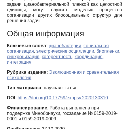
задачи цианобактериальной пленкой как целостной
единицы, могут служить моделью процессов
организации других биосоциальных структур для
решения задач.
Общая информация
Ключевые слова:
цианобактерии
,
социальная
организация
,
электрические осцилляции
,
биопленки
,
синхронизация
,
когерентность
,
координация
,
интеграция
Рубрика издания:
Эволюционная и сравнительная
психология
Тип материала:
научная статья
DOI:
https://doi.org/10.17759/exppsy.2020130310
Финансирование.
Работа выполнена при
поддержке Минобрнауки, госзадание № 0159-2019-
0001 и 0159-2019-0009.
Опубликована
27.10.2020