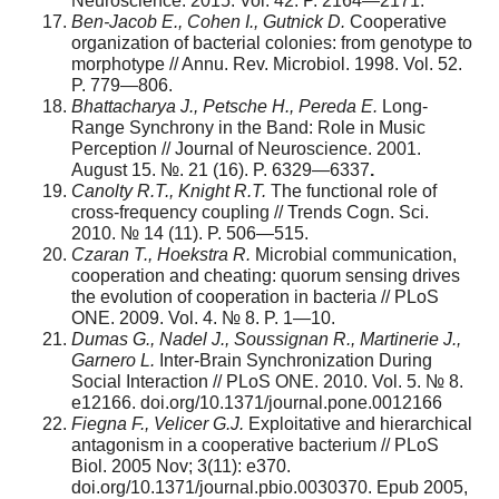
Neuroscience. 2015. Vol. 42. P. 2164—2171.
Ben-Jacob E., Cohen I., Gutnick D.
Сooperative
organization оf bacterial colonies: from genotype to
morphotype // Annu. Rev. Microbiol. 1998. Vol. 52.
P. 779—806.
Bhattacharya J., Petsche H., Pereda E.
Long-
Range Synchrony in the Band: Role in Music
Perception // Journal of Neuroscience. 2001.
August 15. №. 21 (16). P. 6329—6337
.
Canolty R.T., Knight R.T.
The functional role of
cross-frequency coupling // Trends Cogn. Sci.
2010. № 14 (11). P. 506—515.
Czaran T., Hoekstra R.
Microbial communication,
cooperation and cheating: quorum sensing drives
the evolution of cooperation in bacteria // PLoS
ONE. 2009. Vol. 4. № 8. P. 1—10.
Dumas G., Nadel J., Soussignan R., Martinerie J.,
Garnero L.
Inter-Brain Synchronization During
Social Interaction // PLoS ONE. 2010. Vol. 5. № 8.
e12166. doi.org/10.1371/journal.pone.0012166
Fiegna F., Velicer G.J.
Exploitative and hierarchical
antagonism in a cooperative bacterium // PLoS
Biol. 2005 Nov; 3(11): e370.
doi.org/10.1371/journal.pbio.0030370. Epub 2005,