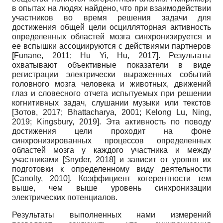
в опытах на людях найдено, что при взаимодействии
участников во время решения задачи для
достижения общей цели осцилляторная активность
определенных областей мозга синхронизируется и
ее вспышки ассоциируются с действиями партнеров
[
Funane, 2011
;
Hu Yi, Hu, 2017
]
. Результаты
охватывают объективные показатели в виде
регистрации электрически выраженных событий
головного мозга человека и животных, движений
глаз и словесного отчета испытуемых при решении
когнитивных задач, слушании музыки или текстов
[
Зотов, 2017
;
Bhattacharya, 2001
;
Kelong Lu, Ning,
2019
;
Kingsbury, 2019
]
. Эта активность по поводу
достижения цели проходит на фоне
синхронизированных процессов определенных
областей мозга у каждого участника и между
участниками
[
Snyder, 2018
]
и зависит от уровня их
подготовки к определенному виду деятельности
[
Canolty, 2010
]
. Коэффициент когерентности тем
выше, чем выше уровень синхронизации
электрических потенциалов.
Результаты выполненных нами измерений