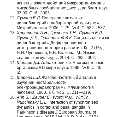
аспекты взаимодействий микроорганизмов в
микробных сообществах: дисс. д-ра биол. наук.
03.00. Спб., 2003.
Сумина Е.Л.
Поведение нитчатых
цианобактерий в лабораторной культуре //
Микробиология. 2006. Т. 75. № 4. С. 532—537.
Харитонов А.Н., Греченко Т.Н., Сумина Е.Л.,
Сумин Д.Л., Орлеанский В.К.
Социальная жизнь
цианобактерий // Дифференционно-
интеграционная теория развития. Кн. 2 / Ред.
Н.И. Чуприкова, Е.В. Волкова. М.: Языки
славянской культуры, 2014. С. 283—302.
Шапиро Дж. А.
Бактерии как многоклеточные
организмы // В мире науки. 1988. № 8. С. 46—
55.
Шарова Е.В.
Фазово-частотный анализ в
изучении нестабильности
электроэнцефалограммы // Физиология
человека. 1980. Т. 6. № 2. С. 211—219.
Ahn S. , Zauber E., Worth R.M., Witt Th.,
Rubchinsky L. L.
Interaction of synchronized
dynamics in cortex and basal ganglia in
Parkinson’s disease // European Journal of