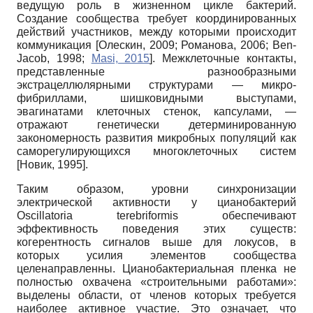
ведущую роль в жизненном цикле бактерий.
Создание сообщества требует координированных
действий участников, между которыми происходит
коммуникация
[
Олескин, 2009
;
Романова, 2006
;
Ben-
Jacob, 1998
;
Masi, 2015
]
. Межклеточные контакты,
представленные разнообразными
экстрацеллюлярными структурами — микро­
фибриллами, шишковидными выступами,
эвагинатами клеточных стенок, капсулами, —
отражают генетически детерминированную
закономерность развития микробных популяций как
саморегулирующихся многоклеточных систем
[
Новик, 1995
]
.
Таким образом, уровни синхронизации
электрической активности у цианобактерий
Oscillatoria terebriformis обеспечивают
эффективность поведения этих существ:
когерентность сигналов выше для локусов, в
которых усилия элементов сообщества
целенаправленны. Цианобактериальная пленка не
полностью охвачена «строительными работами»:
выделены области, от членов которых требуется
наиболее активное участие. Это означает, что