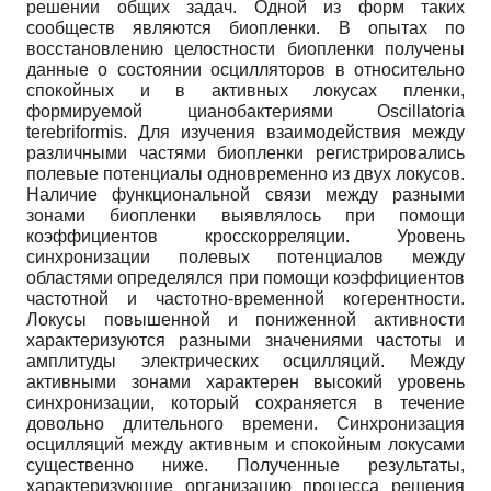
решении общих задач. Одной из форм таких
сообществ являются биопленки. В опытах по
восстановлению целостности биопленки получены
данные о состоянии осцилляторов в относительно
спокойных и в активных локусах пленки,
формируемой цианобактериями Oscillatoria
terebriformis. Для изучения взаимодействия между
различными частями биопленки регистрировались
полевые потенциалы одновременно из двух локусов.
Наличие функциональной связи между разными
зонами биопленки выявлялось при помощи
коэффициентов кросскорреляции. Уровень
синхронизации полевых потенциалов между
областями определялся при помощи коэффициентов
частотной и частотно-временной когерентности.
Локусы повышенной и пониженной активности
характеризуются разными значениями частоты и
амплитуды электрических осцилляций. Между
активными зонами характерен высокий уровень
синхронизации, который сохраняется в течение
довольно длительного времени. Синхронизация
осцилляций между активным и спокойным локусами
существенно ниже. Полученные результаты,
характеризующие организацию процесса решения