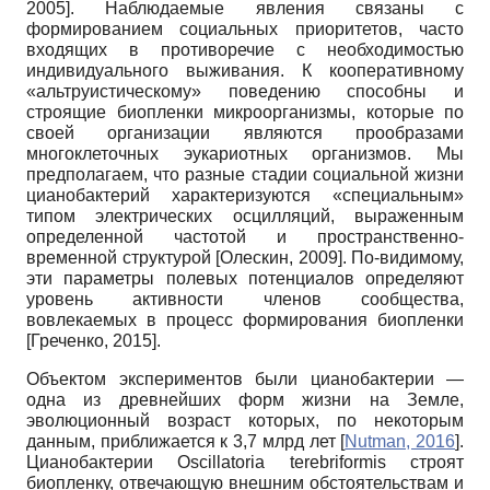
2005
]
. Наблюдаемые явления связаны с
формированием социальных приоритетов, часто
входящих в противоречие с необходимостью
индивидуального выживания. К кооперативному
«альтруистическому» поведению способны и
строящие био­пленки микроорганизмы, которые по
своей организации являются прообразами
многоклеточных эукариотных организмов. Мы
предполагаем, что разные стадии социальной жизни
цианобактерий характеризуются «специальным»
типом электрических осцилляций, выраженным
определенной частотой и пространственно-
временной структурой
[
Олескин, 2009
]
. По-видимому,
эти параметры полевых потенциалов определяют
уровень активности членов сообщества,
вовлекаемых в процесс формирования биопленки
[
Греченко, 2015
]
.
Объектом экспериментов были цианобактерии —
одна из древнейших форм жизни на Земле,
эволюционный возраст которых, по некоторым
данным, приближается к 3,7 млрд лет
[
Nutman, 2016
]
.
Цианобактерии Oscillatoria terebriformis строят
биопленку, отвечающую внешним обстоятельствам и