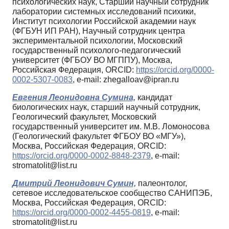
психологических наук, Старший научный сотрудник
лаборатории системных исследований психики,
Институт психологии Российской академии наук
(ФГБУН ИП РАН), Научный сотрудник центра
экспериментальной психологии, Московский
государственный психолого-педагогический
университет (ФГБОУ ВО МГППУ), Москва,
Российская Федерация, ORCID:
https://orcid.org/0000-
0002-5307-0083
, e-mail: zhegalloav@ipran.ru
Евгения Леонидовна Сумина,
кандидат
биологических наук, старший научный сотрудник,
Геологический факультет, Московский
государственный университет им. М.В. Ломоносова
(Геологический факультет ФГБОУ ВО «МГУ»),
Москва, Российская Федерация, ORCID:
https://orcid.org/0000-0002-8848-2379
, e-mail:
stromatolit@list.ru
Дмитрий Леонидович Сумин,
палеонтолог,
cетевое исследовательское сообщество САНИПЭБ,
Москва, Российская Федерация, ORCID:
https://orcid.org/0000-0002-4455-0819
, e-mail:
stromatolit@list.ru