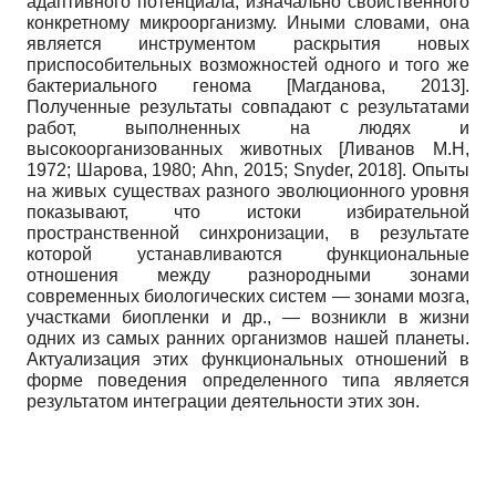
адаптивного потенциала, изначально свойственного
конкретному микроорганизму. Иными словами, она
является инструментом раскрытия новых
приспособительных возможностей одного и того же
бактериального генома
[
Магданова, 2013
]
.
Полученные результаты совпадают с результатами
работ, выполненных на людях и
высокоорганизованных животных
[
Ливанов М.Н,
1972
;
Шарова, 1980
;
Ahn, 2015
;
Snyder, 2018
]
. Опыты
на живых существах разного эволюционного уровня
показывают, что истоки избирательной
пространственной синхронизации, в результате
которой устанавливаются функциональные
отношения между разнородными зонами
современных биологических систем — зонами мозга,
участками биопленки и др., — возникли в жизни
одних из самых ранних организмов нашей планеты.
Актуализация этих функциональных отношений в
форме поведения определенного типа является
результатом интеграции деятельности этих зон.