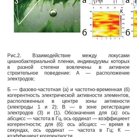
Рис.2. Взаимодействие между локусами
цианобактериальной пленки, индивидуумы которых
в разной степени вовлечены в активное
строительное поведение: А — расположение
электродов;
Б — фазово-частотная (а) и частотно-временная (б)
когерентность электрической активности элементов,
расположенных в центре зоны активности
(электроды 1 и 2); В — в зоне регистрации
электродов (3) и (1). Обозначения для (а): ось
абсцисс — частота в Гц, ось ординат — коэффициент
когерентности; для (б): ось абсцисс — время в
секундах, ось ординат — частота в Гц; К —
коэффициент когерентности