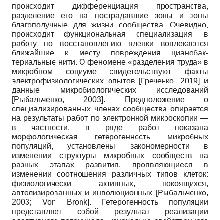
происходит дифференциация пространства,
разделение его на пострадавшие зоны и зоны
благополучные для жизни сообщества. Очевидно,
происходит функциональная специализация: в
работу по восстановлению пленки вовлекаются
ближайшие к месту повреждения цианобак­
териальные нити. О феномене «разделения труда» в
микробном социуме свидетельствуют факты
электрофизиологических опытов
[
Греченко, 2019
]
и
данные микробиологических исследований
[
Рыбальченко, 2003
]
. Предположение о
специализированных членах сообщества опирается
на результаты работ по электронной микроскопии —
в частности, в ряде работ показана
морфологическая гетерогенность микробных
популяций, установлены закономерности в
изменении структуры микробных сообществ на
разных этапах развития, проявляющиеся в
изменении соотношения различных типов клеток:
физиологически активных, покоящихся,
автолизированных и инволюционных
[
Рыбальченко,
2003
;
Von Bronk
]
. Гетерогенность популяции
представляет собой результат реализации