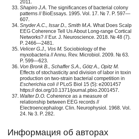
2011.
Shapiro J.A.
The significances of bacterial colony
patterns // BioEssays. 1995. Vol. 17. № 7. P. 597—
607.
Snyder A.C., Issar D., Smith M.A.
What Does Scalp
EEG Coherence Tell Us About Long-range Cortical
Networks? // Eur. J. Neuroscience. 2018. № 48 (7).
P. 2466—2481.
Velicer G.J., Vos M.
Sociobiology of the
myxobacteria // Annu. Rev. Microbiol. 2009. № 63.
P. 599—623.
Von Bronk B., Schaffer S.A., G
ö
tz A., Opitz M.
Effects of stochasticity and division of labor in toxin
production on two-strain bacterial competition in
Escherichia coli
// PLoS Biol 15 (5): e2001457
https:// doi.org/10.1371/journal.pbio.2001457.
Walter D.O.
Coherence as a measure of
relationship between EEG records //
Electroencephalogr. Clin. Neurophysiol. 1968. Vol.
24. № 3. P. 282.
Информация об авторах