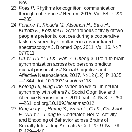
Nov 1.
Fries P
. Rhythms for cognition: communication
through coherence // Neuron. 2015. Vol. 88. P. 220
—235.
Funane T., Kiguchi M., Atsumori H., Sato H.,
Kubota K., Koizumi H.
Synchronous activity of two
people’s prefrontal cortices during a cooperative
task measured by simultaneous near-infrared
spectroscopy // J. Biomed Opt. 2011. Vol. 16. № 7.
077011.
Hu Yi, Hu Yi, Li X., Pan Y., Cheng X.
Brain-to-brain
synchronization across two persons predicts
mutual prosociality // Social Cognitive and
Affective Neuroscience. 2017. № 12 (12). P. 1835
—1844. doi: 10.1093/ scan/nsx118
Kelong Lu, Ning Hao.
When do we fall in neural
synchrony with others? // Social Cognitive and
Affective Neuroscience. 2019. Vol 14. № 3. P. 253
—261. doi.org/10.1093/scan/nsz012
Kingsbury L., Huang S., Wang J., Gu K., Golshani
P., Wu Y.E., Hong W.
Correlated Neural Activity
and Encoding of Behavior across Brains of
Socially Interacting Animals // Cell. 2019. № 178.
P. 429—446.