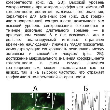
когерентности (рис. 2Б, 2В). Высокий уровень
синхронизации, при котором коэффициент частотной
когерентности достигает максимального значения,
характерен для активных зон (рис. 2Б); график
частотно­временной когерентности показывает, что
высокий уровень синхронизации сохраняется в
течение довольно длительного времени — в
приведенном случае 6 с (не исключено, что и
дольше: анализируемый интервал ограничен
временем наблюдения). Иначе выглядят показатели,
демонстрирующие синхронность осцилляций между
активным и спокойным локусом (рис. 2В):
достижение максимального значения коэффициента
когерентности в этом случае является
кратковременным, может располагаться как на
низких, так и на высоких частотах, что отражает
график частотно-временной когерентности.