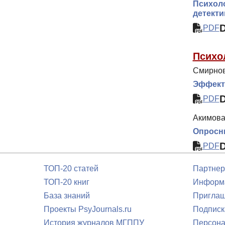
Психоло
детекти
PDF
Психо
Смирнов
Эффект 
PDF
Акимова
Опросни
PDF
ТОП-20 статей
Партнер
ТОП-20 книг
Информа
База знаний
Приглаш
Проекты PsyJournals.ru
Подписк
История журналов МГППУ
Персона