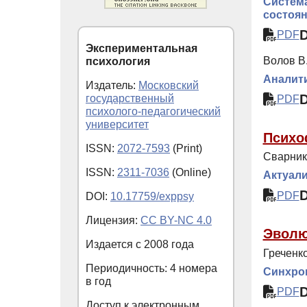
Система
состоя
PDF
Экспериментальная
Волов В.
психология
Аналити
Издатель:
Московский
государственный
PDF
психолого-педагогический
университет
Психо
ISSN:
2072-7593
(Print)
Сварник 
ISSN:
2311-7036
(Online)
Актуал
PDF
DOI:
10.17759/exppsy
Лицензия:
CC BY-NC 4.0
Эволю
Издается с
2008
года
Греченко
Периодичность: 4 номера
Синхрон
в год
PDF
Доступ к электронным