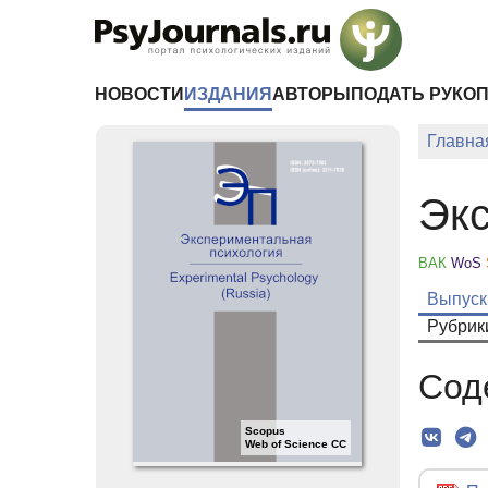
Перейти к основному содержанию
НОВОСТИ
ИЗДАНИЯ
АВТОРЫ
ПОДАТЬ РУКО
Главна
Экс
ВАК
WoS
Выпуск
Рубрик
Сод
Scopus
Web of Science CC