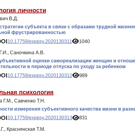
логия личности
вич В.Д.
стратегии субъекта в связи с образами трудной жизне
ьной фрустрированностью
DOI
10.17759/exppsy.2020130311
1040
.И., Саночкина А.В.
убъективной оценки самореализации женщин и отноше
тельности в периоде отпуска по уходу за ребенком
DOI
10.17759/exppsy.2020130312
989
льная психология
 Г.М., Савченко Т.Н.
ости измерения субъективного качества жизни в разн
DOI
10.17759/exppsy.2020130313
831
Г., Краснянская Т.М.