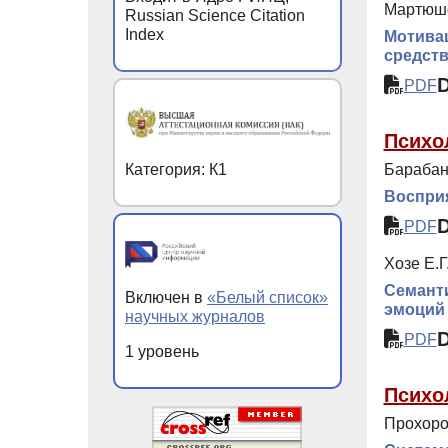
Мартюшо
Russian Science Citation
Index
Мотивац
средств
PDF
Психо
Категория: К1
Барабан
Восприя
PDF
Хозе Е.Г
Семанти
Включен в
«Белый список»
эмоций
научных журналов
PDF
1 уровень
Психо
Прохоро