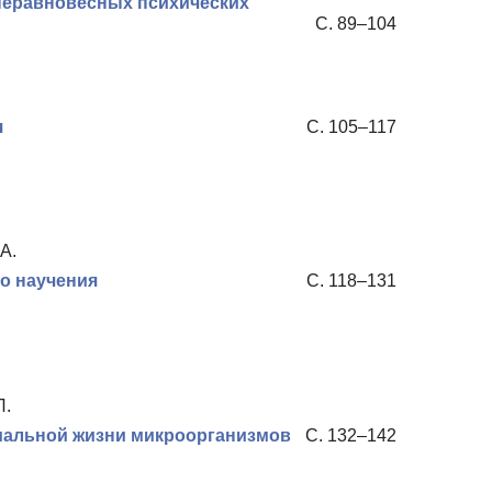
неравновесных психических
С. 89–104
я
С. 105–117
А.
о научения
С. 118–131
Л.
иальной жизни микроорганизмов
С. 132–142