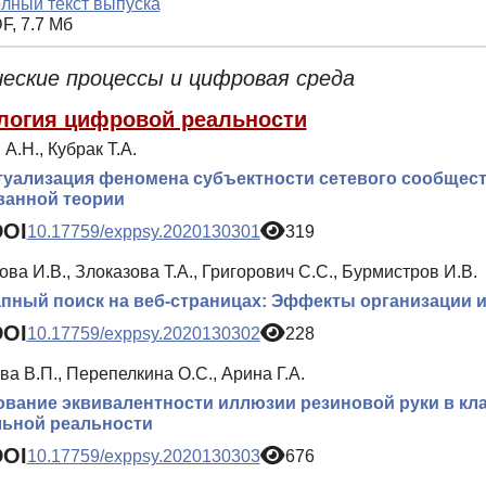
лный текст выпуска
F, 7.7 Мб
еские процессы и цифровая среда
логия цифровой реальности
А.Н., Кубрак Т.А.
уализация феномена субъектности сетевого сообщест
ванной теории
DOI
10.17759/exppsy.2020130301
319
ва И.В., Злоказова Т.А., Григорович С.С., Бурмистров И.В.
пный поиск на веб-страницах: Эффекты организации 
DOI
10.17759/exppsy.2020130302
228
а В.П., Перепелкина О.С., Арина Г.А.
вание эквивалентности иллюзии резиновой руки в кла
льной реальности
DOI
10.17759/exppsy.2020130303
676