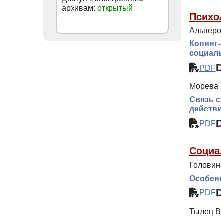
архивам:
открытый
Психо
Альперо
Копинг-
социал
PDF
Морева Г
Связь с
действи
PDF
Социа
Головина
Особенн
PDF
Тылец В.