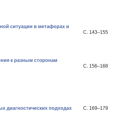
нной ситуации в метафорах и
С. 143–155
ния к разным сторонам
С. 156–168
ых диагностических подходах
С. 169–179