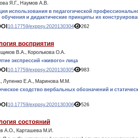
ва Я.Г., Наумов А.В.
ия использования в педагогической профессиональн
 обучения и дидактические принципы их конструирова
DOI
10.17759/exppsy.2020130304
262
логия восприятия
щиков В.А., Королькова О.А.
тие экспрессий «живого» лица
DOI
10.17759/exppsy.2020130305
983
., Лупенко Е.А., Маринова М.М.
ческое сходство вербальных обозначений и статическ
DOI
10.17759/exppsy.2020130306
526
логия состояний
в А.О., Карташева М.И.