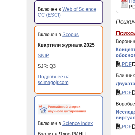
По
PD
Включен в
Web of Science
CC (ESCI)
Психич
Психо
Включен в
Scopus
Воронин 
Квартили журнала 2025
Концепт
обосно
SNIP
PDF
SJR: Q3
Блиннико
Подробнее на
scimagojr.com
Двухэта
PDF
Воробьев
Исследо
виртуа
Включен в
Science Index
PDF
Входит в Ядро РИНЦ,