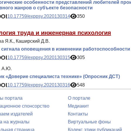
гические особенности представлений любителей прои
вного жанров о субъекте безопасности
DOI
10.17759/exppsy.2020130314
350
логия труда и инженерная психология
а Я.К., Каширский Д.В.
сигнала оповещения в изменении работоспособности 
DOI
10.17759/exppsy.2020130315
305
 А.Ю.
к «Доверие специалиста технике» (Опросник ДСТ)
DOI
10.17759/exppsy.2020130316
548
ы портала
О портале
ционное спонсорство
Медиакит
аем издателей
Контакты
а на журналы
Виртуальные фоны
льная страница
Кодекс этики публикаций