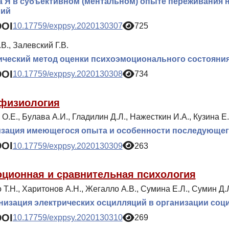
 Я в субъективном (ментальном) опыте переживания 
ний
DOI
10.17759/exppsy.2020130307
725
В., Залевский Г.В.
ческий метод оценки психоэмоционального состояни
DOI
10.17759/exppsy.2020130308
734
физиология
О.Е., Булава А.И., Гладилин Д.Л., Нажесткин И.А., Кузина Е.
изация имеющегося опыта и особенности последующег
DOI
10.17759/exppsy.2020130309
263
ционная и сравнительная психология
 Т.Н., Харитонов А.Н., Жегалло А.В., Сумина Е.Л., Сумин Д.
изация электрических осцилляций в организации соц
DOI
10.17759/exppsy.2020130310
269