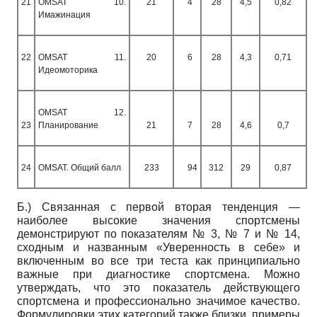
21
OMSAT
10.
21
4
28
4,5
0,82
Имажинация
22
OMSAT
11.
20
6
28
4,3
0,71
Идеомоторика
OMSAT
12.
23
Планирование
21
7
28
4,6
0,7
24
OMSAT.
Общий балл
233
94
312
29
0,87
Б.) Связанная с первой вторая тенденция —
наиболее высокие значения спортсмены
демонстрируют по показателям № 3, № 7 и № 14,
сходным и названным «Уверенность в себе» и
включенным во все три теста как принципиально
важные при диагностике спортсмена. Можно
утверждать, что это показатель действующего
спортсмена и профессионально значимое качество.
Формулировки этих категорий также близки, примеры