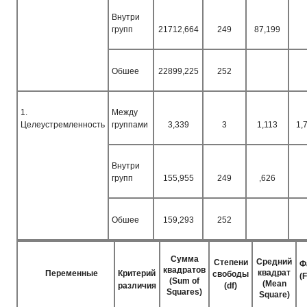
Внутри
групп
21712,664
249
87,199
Обшее
22899,225
252
1.
Между
Целеустремленность
группами
3,339
3
1,113
1,
Внутри
групп
155,955
249
,626
Обшее
159,293
252
Сумма
Средний
Степени
Ф
квадратов
квадрат
Переменные
Критерий
свободы
(F
(Sum of
(Mean
различия
(df)
Squares)
Square)