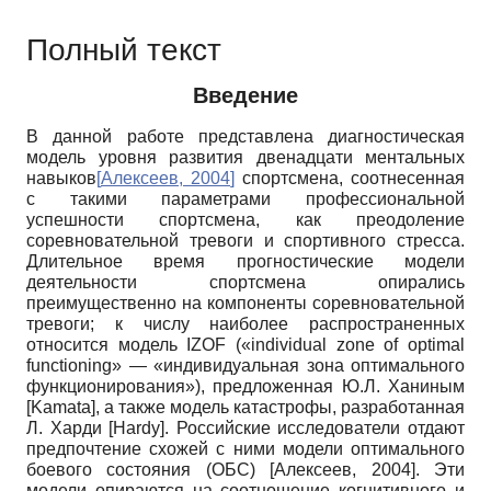
Полный текст
Введение
В данной работе представлена диагностическая
модель уровня развития двенадцати ментальных
навыков
[
Алексеев, 2004
]
спортсмена, соотнесенная
с такими параметрами профессиональной
успешности спортсмена, как преодоление
соревновательной тревоги и спортивного стресса.
Длительное время прогностические модели
деятельности спортсмена опирались
преимущественно на компоненты соревновательной
тревоги; к числу наиболее распространенных
относится модель
IZOF («individual zone of optimal
functioning»
— «индивидуальная зона оптимального
функционирования»), предложенная Ю.Л. Ханиным
[
Kamata
]
, а также модель катастрофы, разработанная
Л. Харди
[
Hardy
]
. Российские исследователи отдают
предпочтение схожей с ними модели оптимального
боевого состояния (ОБС)
[
Алексеев, 2004
]
. Эти
модели опираются на соотношение когнитивного и