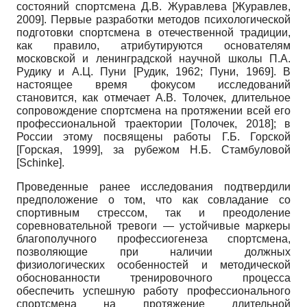
состояний спортсмена Д.В. Журавлева
[
Журавлев,
2009
]
. Первые разработки методов психологической
подготовки спортсмена в отечественной традиции,
как правило, атрибутируются основателям
московской и ленинградской научной школы П.А.
Рудику и А.Ц. Пуни
[
Рудик, 1962
;
Пуни, 1969
]
. В
настоящее время фокусом исследований
становится, как отмечает А.В. Толочек, длительное
сопровождение спортсмена на протяжении всей его
профессиональной траектории
[
Толочек, 2018
]
; в
России этому посвящены работы Г.Б. Горской
[
Горская, 1999
]
, за рубежом Н.Б. Стамбуловой
[
Schinke
]
.
Проведенные ранее исследования подтвердили
предположение о том, что как со­владание со
спортивным стрессом, так и преодоление
соревновательной тревоги — устойчивые маркеры
благополучного профессиогенеза спортсмена,
позволяющие при наличии должных
физиологических особенностей и методической
обоснованности тренировочного процесса
обеспечить успешную работу профессионального
спортсмена на протяжение длительной