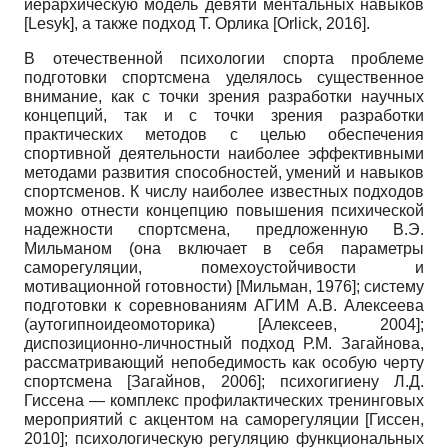
иерархическую модель девяти ментальных навыков
[
Lesyk
]
, а также подход Т. Орлика
[
Orlick, 2016
]
.
В отечественной психологии спорта проблеме
подготовки спортсмена уделялось существенное
внимание, как с точки зрения разработки научных
концепций, так и с точки зрения разработки
практических методов с целью обеспечения
спортивной деятельности наиболее эффективными
методами развития способностей, умений и навыков
спортсменов. К числу наиболее известных подходов
можно отнести концепцию повышения психической
надежности спортсмена, предложенную В.Э.
Мильманом (она включает в себя параметры
саморегуляции, помехоустойчивости и
мотивационной готовности)
[
Мильман, 1976
]
; систему
подготовки к соревнованиям АГИМ А.В. Алексеева
(аутогипноидеомоторика)
[
Алексеев, 2004
]
;
диспозиционно-личностный подход Р.М. Загайнова,
рассматривающий непобедимость как особую черту
спортсмена
[
Загайнов, 2006
]
; психогигиену Л.Д.
Гиссена — комплекс профилактических тренинговых
мероприятий с акцентом на саморегуляции
[
Гиссен,
2010
]
; психологическую регуляцию функциональных