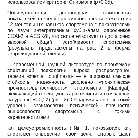
использованием критерия Спирмэна
(p<0,05).
Обнаруживается достоверная взаимосвязь
показателей степени сформированности каждого из
12 ментальных навыков спортсмена с показателями
по двум интегративным субшкалам опросников
CSAI-2
и
ACSI-28,
что свидетельствует о достаточно
высокой общей устойчивости спортсмена
(результаты представлены на рис. 2 в форме
корреляционной плеяды).
В современной научной литературе по проблемам
спортивной психологии широко распространен
термин
«mental toughness»
— в широком смысле
стойкость, надежность, дословно «психическая
прочность/выносливость» спортсмена
[
Madrigal
]
,
включающий в себя две характеристики (связанные
на уровне
R=0,52)
(рис. 2). Обнаруживается высокий
уровень взаимосвязи психической прочности/
выносливости спортсмена с такими
характеристиками:
как целеустремленность (№ 1, показывает, как
спортсмен определяет свои цели, которые дают