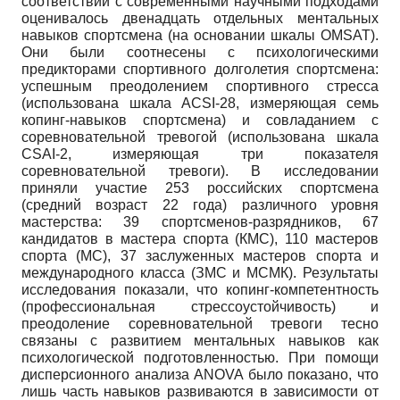
соответствии с современными научными подходами
оценивалось двенадцать отдельных ментальных
навыков спортсмена (на основании шкалы OMSAT).
Они были соотнесены с психологическими
предикторами спортивного долголетия спортсмена:
успешным преодолением спортивного стресса
(использована шкала ACSI-28, измеряющая семь
копинг-навыков спортсмена) и совладанием с
соревновательной тревогой (использована шкала
CSAI-2, измеряющая три показателя
соревновательной тревоги). В исследовании
приняли участие 253 российских спортсмена
(средний возраст 22 года) различного уровня
мастерства: 39 спортсменов-разрядников, 67
кандидатов в мастера спорта (КМС), 110 мастеров
спорта (МС), 37 заслуженных мастеров спорта и
международного класса (ЗМС и МСМК). Результаты
исследования показали, что копинг-компетентность
(профессиональная стрессоустойчивость) и
преодоление соревновательной тревоги тесно
связаны с развитием ментальных навыков как
психологической подготовленностью. При помощи
дисперсионного анализа ANOVA было показано, что
лишь часть навыков развиваются в зависимости от