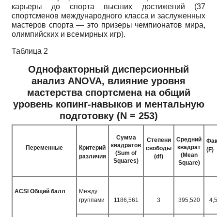
карьеры до спорта высших достижений (37
спортсменов международного класса и заслуженных
мастеров спорта — это призеры чемпионатов мира,
олимпийских и всемирных игр).
Таблица 2
Однофакторный дисперсионный
анализ
ANOVA,
влияние уровня
мастерства спортсмена на общий
уровень копинг-навыков и ментальную
подготовку
(N
= 253)
Сумма
Средний
Степени
Фак
квадратов
квадрат
Переменные
Критерий
свободы
(F)
(Sum of
(Mean
различия
(df)
Squares)
Square)
ACSI
Общий балл
Между
группами
1186,561
3
395,520
4,