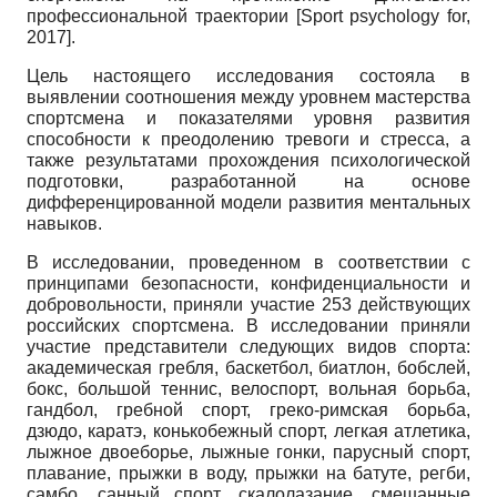
профессиональной траектории
[
Sport psychology for,
2017
]
.
Цель настоящего исследования состояла в
выявлении соотношения между уровнем мастерства
спортсмена и показателями уровня развития
способности к преодолению тревоги и стресса, а
также результатами прохождения психологической
подготовки, разработанной на основе
дифференцированной модели развития ментальных
навыков.
В исследовании, проведенном в соответствии с
принципами безопасности, конфиденциальности и
добровольности, приняли участие 253 действующих
российских спортсмена. В исследовании приняли
участие представители следующих видов спорта:
академическая гребля, баскетбол, биатлон, бобслей,
бокс, большой теннис, велоспорт, вольная борьба,
гандбол, гребной спорт, греко-римская борьба,
дзюдо, каратэ, конькобежный спорт, легкая атлетика,
лыжное двоеборье, лыжные гонки, парусный спорт,
плавание, прыжки в воду, прыжки на батуте, регби,
самбо, санный спорт, скалолазание, смешанные