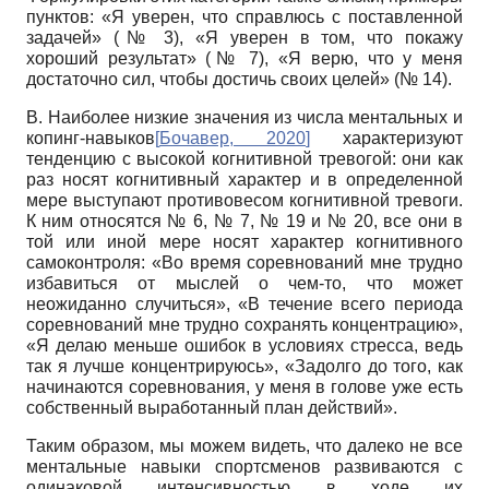
пунктов: «Я уверен, что справлюсь с поставленной
задачей» (№ 3), «Я уверен в том, что покажу
хороший результат» (№ 7), «Я верю, что у меня
достаточно сил, чтобы достичь своих целей» (№ 14).
В. Наиболее низкие значения из числа ментальных и
копинг-навыков
[
Бочавер, 2020
]
характеризуют
тенденцию с высокой когнитивной тревогой: они как
раз носят когнитивный характер и в определенной
мере выступают противовесом когнитивной тревоги.
К ним относятся № 6, № 7, № 19 и № 20, все они в
той или иной мере носят характер когнитивного
самоконтроля: «Во время соревнований мне трудно
избавиться от мыслей о чем-то, что может
неожиданно случиться», «В течение всего периода
соревнований мне трудно сохранять концентрацию»,
«Я делаю меньше ошибок в условиях стресса, ведь
так я лучше концентрируюсь», «Задолго до того, как
начинаются соревнования, у меня в голове уже есть
собственный выработанный план действий».
Таким образом, мы можем видеть, что далеко не все
ментальные навыки спортсменов развиваются с
одинаковой интенсивностью в ходе их