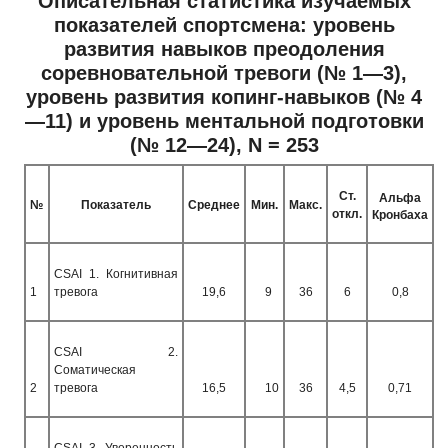
Описательная статистика изучаемых
показателей спортсмена: уровень
развития навыков преодоления
соревновательной тревоги (№ 1—3),
уровень развития копинг-навыков (№ 4
—11) и уровень ментальной подготовки
(№ 12—24),
N
= 253
Ст.
Альфа
№
Показатель
Среднее
Мин.
Макс.
откл.
Кронбаха
CSAI 1.
Когнитивная
1
тревога
19,6
9
36
6
0,8
CSAI
2.
Соматическая
2
тревога
16,5
10
36
4,5
0,71
CSAI
3. Уверенность