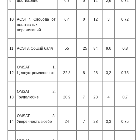
9
достижение
6,7
0
12
2,6
0,72
10
ACSI
7. Свобода от
6,4
0
12
3
0,72
негативных
переживаний
11
ACSI
8. Общий балл
55
25
84
9,6
0,8
OMSAT
1.
12
Целеустремленность
22,8
8
28
3,2
0,73
OMSAT
2.
13
Трудолюбие
20,9
7
28
4
0,7
OMSAT
3.
14
Уверенность в себе
24
7
28
3,3
0,75