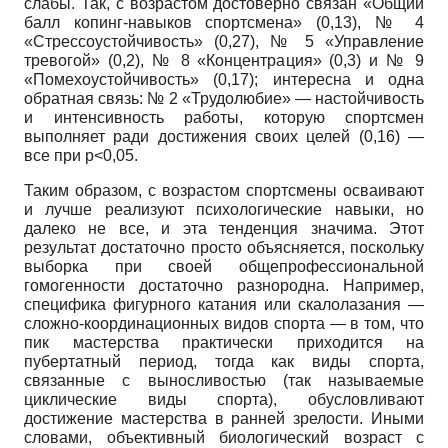
слабы. Так, с возрастом достоверно связан «Общий
балл копинг-навыков спортсмена» (0,13), № 4
«Стрессоустойчивость» (0,27), № 5 «Управление
тревогой» (0,2), № 8 «Концентрация» (0,3) и № 9
«Помехоустойчивость» (0,17); интересна и одна
обратная связь: № 2 «Трудолюбие» — настойчивость
и интенсивность работы, которую спортсмен
выполняет ради достижения своих целей (0,16) —
все при
p<0,05.
Таким образом, с возрастом спортсмены осваивают
и лучше реализуют психологические навыки, но
далеко не все, и эта тенденция значима. Этот
результат достаточно просто объясняется, поскольку
выборка при своей общепрофессиональной
гомогенности достаточно разнородна. Например,
специфика фигурного катания или скалолазания —
сложно-координационных видов спорта — в том, что
пик мастерства практически приходится на
пубертатный период, тогда как виды спорта,
связанные с выносливостью (так называемые
циклические виды спорта), обусловливают
достижение мастерства в ранней зрелости. Иными
словами, объективный биологический возраст с