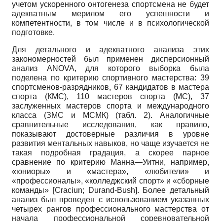
учетом ускоренного онтогенеза спортсмена не будет
адекватным мерилом его успешности и
компетентности, в том числе и в психологической
подготовке.
Для детального и адекватного анализа этих
закономерностей был применен дисперсионный
анализ
ANOVA,
для которого выборка была
поделена по критерию спортивного мастерства: 39
спортсменов-разрядников, 67 кандидатов в мастера
спорта (КМС), 110 мастеров спорта (МС), 37
заслуженных мастеров спорта и международного
класса (ЗМС и МСМК) (табл. 2). Аналогичные
сравнительные исследования, как правило,
показывают достоверные различия в уровне
развития ментальных навыков, но чаще изучается не
такая подробная градация, а скорее парное
сравнение по критерию Манна—Уитни, например,
«юниоры» и «мастера», «любители» и
«профессионалы», «колледжский спорт» и «сборные
команды»
[
Craciun
;
Durand-Bush
]
. Более детальный
анализ был проведен с использованием указанных
четырех рангов профессионального мастерства от
начала профессиональной соревновательной