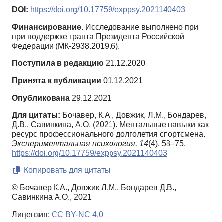
DOI:
https://doi.org/10.17759/exppsy.2021140403
Финансирование.
Исследование выполнено при
при поддержке гранта Президента Российской
Федерации (МК-2938.2019.6).
Поступила в редакцию
21.12.2020
Принята к публикации
01.12.2021
Опубликована
29.12.2021
Для цитаты:
Бочавер, К.А., Довжик, Л.М., Бондарев,
Д.В., Савинкина, А.О. (2021). Ментальные навыки как
ресурс профессионального долголетия спортсмена.
Экспериментальная психология,
14
(4), 58–75.
https://doi.org/10.17759/exppsy.2021140403
Копировать для цитаты
© Бочавер К.А., Довжик Л.М., Бондарев Д.В.,
Савинкина А.О., 2021
Лицензия:
CC BY-NC 4.0