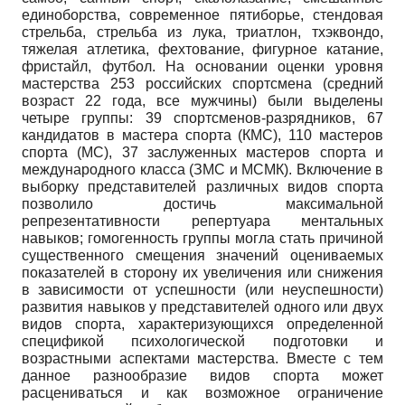
единоборства, современное пятиборье, стендовая
стрельба, стрельба из лука, триатлон, тхэквондо,
тяжелая атлетика, фехтование, фигурное катание,
фристайл, футбол. На основании оценки уровня
мастерства 253 российских спортсмена (средний
возраст 22 года, все мужчины) были выделены
четыре группы: 39 спортсменов-разрядников, 67
кандидатов в мастера спорта (КМС), 110 мастеров
спорта (МС), 37 заслуженных мастеров спорта и
международного класса (ЗМС и МСМК). Включение в
выборку представителей различных видов спорта
позволило достичь максимальной
репрезентативности репертуара ментальных
навыков; гомогенность группы могла стать причиной
существенного смещения значений оцениваемых
показателей в сторону их увеличения или снижения
в зависимости от успешности (или неуспешности)
развития навыков у представителей одного или двух
видов спорта, характеризующихся определенной
спецификой психологической подготовки и
возрастными аспектами мастерства. Вместе с тем
данное разнообразие видов спорта может
расцениваться и как возможное ограничение