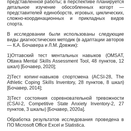
представленной работы; в перспективе планируется
детальное изучение обособленных когорт —
представителей единоборств, игровых, циклических,
сложно-координационных и прикладных видов
спорта.
В исследовании были использованы следующие
виды диагностических методик (в адаптации авторов
— К.А. Бочавера и Л.М. Довжик):
1)Оттавский тест ментальных навыков
(OMSAT,
Ottawa Mental Skills Assessment Tool,
48 пунктов, 12
шкал)
[
Бочавер, 2020
]
;
2)Тест копинг-навыков спортсмена
(ACSI-28, The
Athletic Coping Skills Inventory,
28 пунктов, 8 шкал)
[
Бочавер, 2014
]
;
3)Тест состояния соревновательной тревожности
(CSAI-2, Competitive State Anxiety Inventory-2,
27
пунктов, 3 шкалы)
[
Бочавер, 2020а
]
.
Обработка результатов исследования проведена в
ПО
Microsoft Office Excel
и
Statistica.