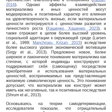
2016
). Однако эффекты взаимодействия
материализма и иных ценностей могут
модерировать и позитивный характер его влияния
на удовлетворенность жизнью, если материальные
ценности интегрируются с ценностями развития и
личностного роста (
Хащенко, Хащенко, 2023
), а
также отражают в целом более высокий уровень
социальной адаптации к окружающей среде (Larsen
et al., 1999;
Manchiraju, Krizan, 2015
) вследствие
более высокого уровня экономической мотивации
(Sirgy et al., 2013). Предложено новое, более
широкое и лаконичное понимание материализма как
степени, с которой индивиды конструируют и
поддерживают себя (самооценку) посредством
приобретения и использования материальных
ценностей, воспринимаемых как представляющие
желаемую символическую ценность. Это понимание
допускает, что материализм как конструкт может
иметь как негативные, так и позитивные последствия
(Shrum et al., 2013).
Основываясь на теории самодетерминации,
исследователи показали, что отрицательный