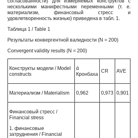
согласованности) для измеряемых конструктов с
несколькими манифестными переменными (т. е.
материализм, финансовый стресс и
удовлетворенность жизнью) приведена в табл. 1.
Таблица 1 / Table 1
Результаты конвергентной валидности (N = 200)
Сonvergent validity results (N = 200)
Конструкты модели / Model
ά
CR
AVE
constructs
Кронбаха
Материализм / Materialism
0,962
0,973
0,901
Финансовый стресс /
Financial stress
1. финансовые
затруднения / Financial