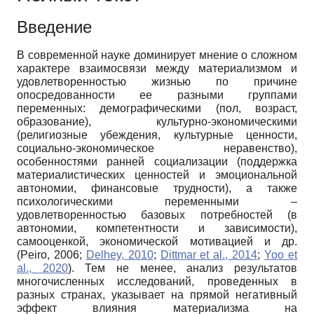
Введение
В современной науке доминирует мнение о сложном
характере взаимосвязи между материализмом и
удовлетворенностью жизнью по причине
опосредованности ее разными группами
переменных: демографическими (пол, возраст,
образование), культурно-экономическими
(религиозные убеждения, культурные ценности,
социально-экономическое неравенство),
особенностями ранней социализации (поддержка
материалистических ценностей и эмоциональной
автономии, финансовые трудности), а также
психологическими переменными ‒
удовлетворенностью базовых потребностей (в
автономии, компетентности и зависимости),
самооценкой, экономической мотивацией и др.
(Peiro, 2006;
Delhey, 2010
;
Dittmar et al., 2014
;
Yoo et
al., 2020
). Тем не менее, анализ результатов
многочисленных исследований, проведенных в
разных странах, указывает на прямой негативный
эффект влияния материализма на