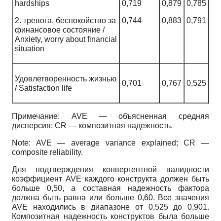
hardships
0,719
0,879
0,785
2. тревога, беспокойство за
0,744
0,883
0,791
финансовое состояние /
Anxiety, worry about financial
situation
Удовлетворенность жизнью
0,701
0,767
0,525
/ Satisfaction life
Примечание: AVE — объясненная средняя
дисперсия; CR — композитная надежность.
Note: AVE — average variance explained; CR —
composite reliability.
Для подтверждения конвергентной валидности
коэффициент AVE каждого конструкта должен быть
больше 0,50, а составная надежность фактора
должна быть равна или больше 0,60. Все значения
AVE находились в диапазоне от 0,525 до 0,901.
Композитная надежность конструктов была больше