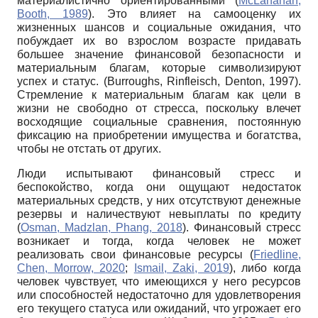
материалистично ориентированными (
McLanahan,
Booth, 1989
). Это влияет на самооценку их
жизненных шансов и социальные ожидания, что
побуждает их во взрослом возрасте придавать
большее значение финансовой безопасности и
материальным благам, которые символизируют
успех и статус. (Burroughs, Rinfleisch, Denton, 1997).
Стремление к материальным благам как цели в
жизни не свободно от стресса, поскольку влечет
восходящие социальные сравнения, постоянную
фиксацию на приобретении имущества и богатства,
чтобы не отстать от других.
Люди испытывают финансовый стресс и
беспокойство, когда они ощущают недостаток
материальных средств, у них отсутствуют денежные
резервы и наличествуют невыплаты по кредиту
(
Osman, Madzlan, Phang, 2018
). Финансовый стресс
возникает и тогда, когда человек не может
реализовать свои финансовые ресурсы (
Friedline,
Chen, Morrow, 2020
;
Ismail, Zaki, 2019
), либо когда
человек чувствует, что имеющихся у него ресурсов
или способностей недостаточно для удовлетворения
его текущего статуса или ожиданий, что угрожает его