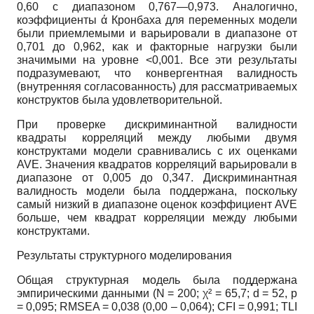
0,60 с диапазоном 0,767—0,973. Аналогично,
коэффициенты ά Кронбаха для переменных модели
были приемлемыми и варьировали в диапазоне от
0,701 до 0,962, как и факторные нагрузки были
значимыми на уровне <0,001. Все эти результаты
подразумевают, что конвергентная валидность
(внутренняя согласованность) для рассматриваемых
конструктов была удовлетворительной.
При проверке дискриминантной валидности
квадраты корреляций между любыми двумя
конструктами модели сравнивались с их оценками
AVE. Значения квадратов корреляций варьировали в
диапазоне от 0,005 до 0,347. Дискриминантная
валидность модели была поддержана, поскольку
самый низкий в диапазоне оценок коэффициент AVE
больше, чем квадрат корреляции между любыми
конструктами.
Результаты структурного моделирования
Общая структурная модель была поддержана
эмпирическими данными (N = 200; χ² = 65,7; d = 52, p
= 0,095; RMSEA = 0,038 (0,00 – 0,064); CFI = 0,991; TLI