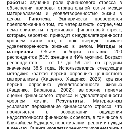
работы:
изучение роли финансового стресса в
объяснении природы отрицательной связи между
материализмом и удовлетворенностью жизни в
целом.
Гипотеза.
Эмпирически проверяется
предположение о том, что материалисты острее, чем
нематериалисты, переживают финансовый стресс,
который, вероятно, приводит к неудовлетворенности
уровнем жизни, что, в свою очередь, снижает
удовлетворенность жизнью в целом.
Методы и
материалы.
Объем выборки составил 200
респондентов (51% женщин и 49% мужчин). Возраст
респондентов — от 17 до 59 лет, со средним
значением 38,5 года. Использовались следующие
методики: краткая версия опросника ценностного
материализма (Хащенко, Хащенко, 2023); краткая
версия опросника удовлетворенности жизнью
(Хащенко, Баранова, 2002); авторские приемы
оценки финансового стресса и удовлетворенности
уровнем жизни.
Результаты.
Материализм
усиливает переживание финансового стресса, что
проявляется в возрастании ощущения
недостаточности финансовых средств, в том числе в
ближайшем будущем, переживании тревоги и нужды
в деньгах. Оценка удовлетворенности уровнем жизни