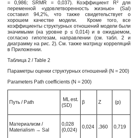
= 0,986; SRMR = 0,037). Коэффициент R² для
переменной «удовлетворенность жизнью» (Sal)
составил 94,2%, что также свидетельствует о
хорошем качестве модели. Кроме того, все
коэффициенты структурных отношений модели были
значимыми (на уровне p ≤ 0,014) и в ожидаемом,
согласно гипотезам, направлении (см. табл. 2 и
диаграмму на рис. 2). См. также матрицу корреляций
в Приложении.
Таблица 2 / Table 2
Параметры оценки структурных отношений (N = 200)
Parameters Path coefficients (N = 200)
ML est.
Путь / Path
β
Z
(p)
(SD)
Материализм /
0,028
0,024
,360
0,719
Materialism → Sal
(0,024)