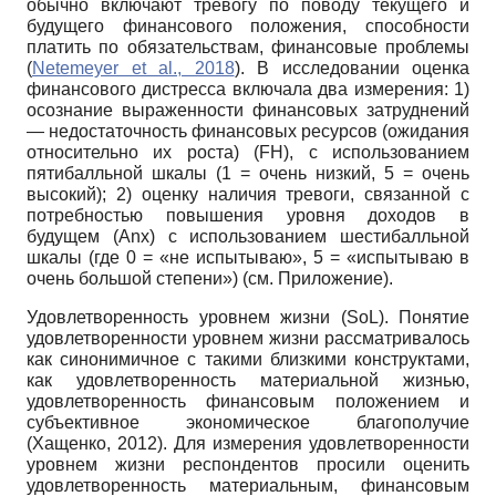
обычно включают тревогу по поводу текущего и
будущего финансового положения, способности
платить по обязательствам, финансовые проблемы
(
Netemeyer et al., 2018
). В исследовании оценка
финансового дистресса включала два измерения: 1)
осознание выраженности финансовых затруднений
— недостаточность финансовых ресурсов (ожидания
относительно их роста) (FH), с использованием
пятибалльной шкалы (1 = очень низкий, 5 = очень
высокий); 2) оценку наличия тревоги, связанной с
потребностью повышения уровня доходов в
будущем (Anx) с использованием шестибалльной
шкалы (где 0 = «не испытываю», 5 = «испытываю в
очень большой степени») (см. Приложение).
Удовлетворенность уровнем жизни (SoL). Понятие
удовлетворенности уровнем жизни рассматривалось
как синонимичное с такими близкими конструктами,
как удовлетворенность материальной жизнью,
удовлетворенность финансовым положением и
субъективное экономическое благополучие
(Хащенко, 2012). Для измерения удовлетворенности
уровнем жизни респондентов просили оценить
удовлетворенность материальным, финансовым