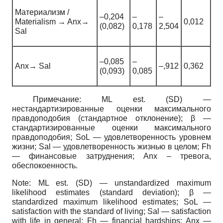
Материализм /
‒0,204
‒
‒
Materialism → Anx→
0,012
(0,082)
0,178
2,504
Sal
‒0,085
‒
Anx→ Sal
‒,912
0,362
(0,093)
0,085
Примечание: ML est. (SD) —
нестандартизированные оценки максимального
правдоподобия (стандартное отклонение); β —
стандартизированные оценки максимального
правдоподобия; SoL — удовлетворенность уровнем
жизни; Sal — удовлетворенность жизнью в целом; Fh
— финансовые затруднения; Anx ‒ тревога,
обеспокоенность.
Note: ML est. (SD) — unstandardized maximum
likelihood estimates (standard deviation); β —
standardized maximum likelihood estimates; SoL —
satisfaction with the standard of living; Sal — satisfaction
with life in general; Fh — financial hardships; Anx —