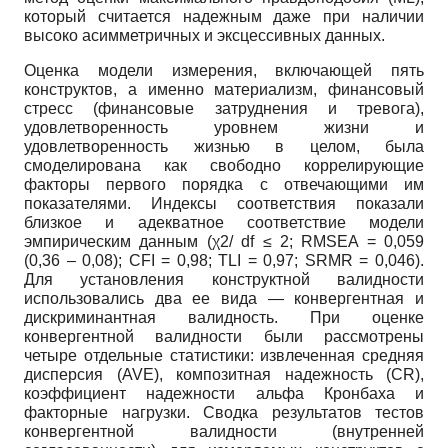
который считается надежным даже при наличии
высоко асимметричных и эксцессивных данных.
Оценка модели измерения, включающей пять
конструктов, а именно материализм, финансовый
стресс (финансовые затруднения и тревога),
удовлетворенность уровнем жизни и
удовлетворенность жизнью в целом, была
смоделирована как свободно коррелирующие
факторы первого порядка с отвечающими им
показателями. Индексы соответствия показали
близкое и адекватное соответствие модели
эмпирическим данным (χ2/ df ≤ 2; RMSEA = 0,059
(0,36 ‒ 0,08); CFI = 0,98; TLI = 0,97; SRMR = 0,046).
Для установления конструктной валидности
использовались два ее вида — конвергентная и
дискриминантная валидность. При оценке
конвергентной валидности были рассмотрены
четыре отдельные статистики: извлеченная средняя
дисперсия (AVE), композитная надежность (CR),
коэффициент надежности альфа Кронбаха и
факторные нагрузки. Сводка результатов тестов
конвергентной валидности (внутренней