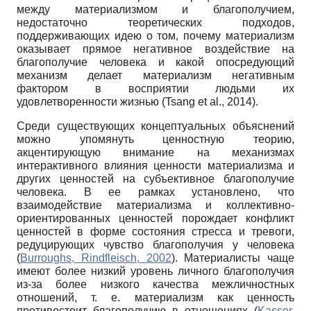
между материализмом и благополучием,
недостаточно теоретических подходов,
поддерживающих идею о том, почему материализм
оказывает прямое негативное воздействие на
благополучие человека и какой опосредующий
механизм делает материализм негативным
фактором в восприятии людьми их
удовлетворенности жизнью (Tsang et al., 2014).
Среди существующих концептуальных объяснений
можно упомянуть ценностную теорию,
акцентирующую внимание на механизмах
интерактивного влияния ценности материализма и
других ценностей на субъективное благополучие
человека. В ее рамках установлено, что
взаимодействие материализма и коллективно-
ориентированных ценностей порождает конфликт
ценностей в форме состояния стресса и тревоги,
редуцирующих чувство благополучия у человека
(
Burroughs, Rindfleisch, 2002
). Материалисты чаще
имеют более низкий уровень личного благополучия
из-за более низкого качества межличностных
отношений, т. е. материализм как ценность
противостоит благополучию в отношениях (
Kasser,