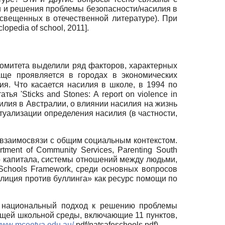
и и решения проблемы безопасности/насилия в
освещенных в отечественной литературе). При
lopedia of school, 2011
]
.
Комитета выделили ряд факторов, характерных
ще проявляется в городах в экономических
ия. Что касается насилия в школе, в 1994 по
атья '
Sticks
and
Stones
:
A
report
on
violence
in
илия в Австралии, о влиянии насилия на жизнь
уализации определения насилия (в частности,
 взаимосвязи с общим социальным контекстом.
rtment of Community Services, Parenting South
о капитала, системы отношений между людьми,
Schools
Framework
, среди основных вопросов
алиция против буллинга» как ресурс помощи по
т национальный подход к решению проблемы
ющей школьной среды, включающие 11 пунктов,
www
.
mceetya
.
edu
.
au
/
pdf
/
natsafeschools
.
pdf
).