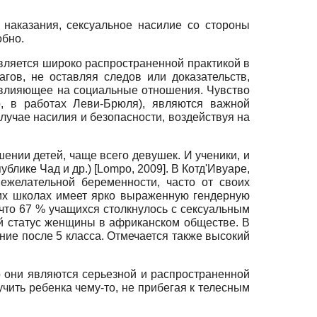
наказания, сексуальное насилие со стороны
обно.
является широко распространенной практикой в
гов, не оставляя следов или доказательств,
 влияющее на социальные отношения. Чувство
, в работах Ле­ви-Брюля), являются важной
учае насилия и безопасности, воздействуя на
ении детей, чаще всего девушек. И ученики, и
ублике Чад и др.)
[
Lompo, 2009
]
. В Котд'Ивуаре,
ежелательной беременности, часто от своих
их школах имеет ярко выраженную гендер­ную
 что 67 % учащихся столкнулось с сексуальным
ий статус женщины в африканском обществе. В
ние после 5 класса. Отмечается также высокий
о они являются серьезной и распространенной
ить ребенка чему-то, не прибегая к телесным