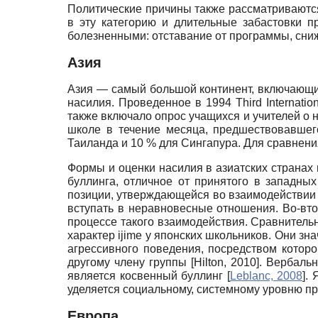
Политические причины также рассматриваютс
в эту категорию и длительные забастовки 
болезненными: отставание от программы, сниж
Азия
Азия — самый большой континент, включающи
насилия. Проведенное в 1994
Third
Inter
natio
также включало опрос учащихся и учителей о 
школе в течение месяца, предшествовавшег
Таиланда и 10 % для Сингапура. Для сравнени
Формы и оценки насилия в азиатских странах
буллинга, отличное от принятого в западны
позиции, утверждающейся во взаимодействии в
вступать в неравновесные отношения. Во-вто
процессе такого взаимодействия. Сравнител
характер
ijime
у японских школьников. Они зна
агрессивного поведения, посредством котор
другому члену группы
[
Hilton, 2010
]
. Вербаль
является косвенный буллинг
[
Leblanc, 2008
]
. 
уделяется социальному, системному уровню п
Европа