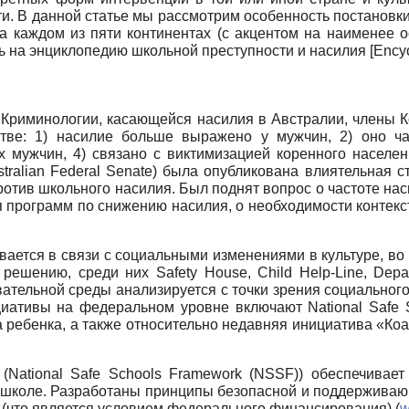
и. В данной статье мы рассмотрим особенность постановк
на каждом из пяти континентах (с акцентом на наименее 
ь на энциклопедию школьной преступности и насилия
[
Encyc
а Криминологии, касающейся насилия в Австралии, члены 
тве: 1) насилие больше выражено у мужчин, 2) оно ча
 мужчин, 4) связано с виктимизацией коренного населен
tralian
Federal
Senate
) была опубликована влиятельная ст
ротив школьного насилия. Был поднят вопрос о частоте нас
программ по снижению насилия, о необходимости контекст
вается в связи с социальными изменениями в культуре, во
е решению
,
среди них
Safety House, Child Help-Line, Depa
ательной среды анализируется с точки зрения социальног
ициативы на федеральном уровне включают
National
Safe
та ребенка, а также относительно недавняя инициатива «Ко
(
National
Safe
Schools
Framework
(
NSSF
)) обеспечивае
в школе. Разработаны принципы безопасной и поддержива
(что является условием федерального финансирования) (