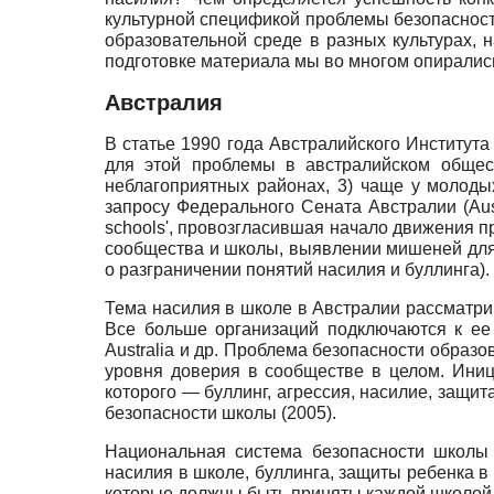
культурной спецификой проблемы безопасност
образовательной среде в разных культурах, 
подготовке материала мы во многом опиралис
Австралия
В статье 1990 года Австралийского Институт
для этой проблемы в австралийском общес
неблагоприятных районах, 3) чаще у молодых
запросу Федерального Сената Австралии (
Aus
schools
', провозгласившая начало движения п
сообщества и школы, выявлении мишеней для 
о разграничении понятий насилия и буллинга).
Тема насилия в школе в Австралии рассматри
Все больше организаций подключаются к е
Australia
и др
.
Проблема безопасности образов
уровня доверия в сообществе в целом. Ин
которого — буллинг, агрессия, насилие, защи
безопасности школы (2005).
Национальная система безопасности школы 
насилия в школе, буллинга, защиты ребенка 
которые должны быть приняты каждой школой 