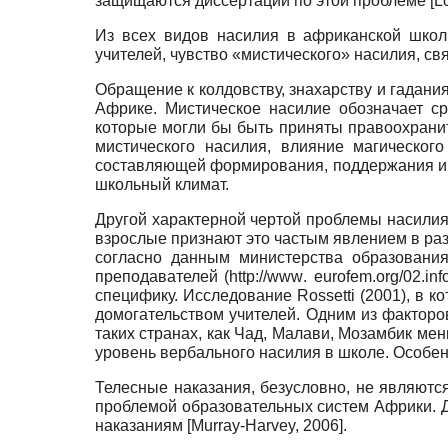
защищаются диссертации по этой проблеме
[
L
Из всех видов насилия в африканской школ
учителей, чувство «мистического» насилия, с
Обращение к колдовству, знахарству и гадани
Африке. Мистическое насилие обозначает ср
которые могли бы быть приняты правоохрани
мистического насилия, влияние магическог
составляющей формирования, поддержания и в
школьный климат.
Другой характерной чертой проблемы насилия 
взрослые признают это частым явлением в раз
согласно данным министерства образования
преподавателей (
http
://
www
.
eurofem
.
org
/02.
inf
специфику. Исследование
Rossetti
(2001), в к
домогательством учителей. Одним из факторо
таких странах, как Чад, Малави, Мозамбик ме
уровень вербального насилия в школе. Особен
Телесные наказания, безусловно, не являютс
проблемой образовательных систем Африки. Д
наказаниям
[
Murray-Harvey, 2006
]
.