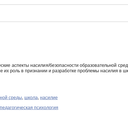
ские аспекты насилия/безопасности образовательной среды
же их роль в признании и разработке проблемы насилия в ш
ьной среды
,
школа
,
насилие
педагогическая психология