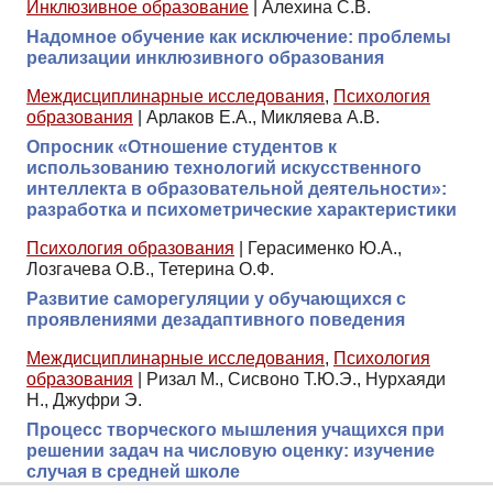
Инклюзивное образование
|
Алехина С.В.
Надомное обучение как исключение: проблемы
реализации инклюзивного образования
Междисциплинарные исследования
,
Психология
образования
|
Арлаков Е.А., Микляева А.В.
Опросник «Отношение студентов к
использованию технологий искусственного
интеллекта в образовательной деятельности»:
разработка и психометрические характеристики
Психология образования
|
Герасименко Ю.А.,
Лозгачева О.В., Тетерина О.Ф.
Развитие саморегуляции у обучающихся с
проявлениями дезадаптивного поведения
Междисциплинарные исследования
,
Психология
образования
|
Ризал М., Сисвоно Т.Ю.Э., Нурхаяди
Н., Джуфри Э.
Процесс творческого мышления учащихся при
решении задач на числовую оценку: изучение
случая в средней школе