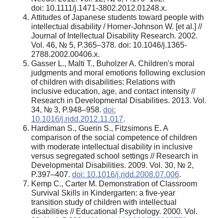
doi: 10.1111/j.1471-3802.2012.01248.x.
Attitudes of Japanese students toward people with
intellectual disability / Horner-Johnson W. [et al.] //
Journal of Intellectual Disability Research. 2002.
Vol. 46, № 5, P.365–378. doi: 10.1046/j.1365-
2788.2002.00406.x.
Gasser L., Malti T., Buholzer A. Children's moral
judgments and moral emotions following exclusion
of children with disabilities: Relations with
inclusive education, age, and contact intensity //
Research in Developmental Disabilities. 2013. Vol.
34, № 3, P.948–958.
doi:
10.1016/j.ridd.2012.11.017
.
Hardiman S., Guerin S., Fitzsimons E. A
comparison of the social competence of children
with moderate intellectual disability in inclusive
versus segregated school settings // Research in
Developmental Disabilities. 2009. Vol. 30, № 2,
P.397–407.
doi: 10.1016/j.ridd.2008.07.006
.
Kemp C., Carter M. Demonstration of Classroom
Survival Skills in Kindergarten: a five-year
transition study of children with intellectual
disabilities // Educational Psychology. 2000. Vol.