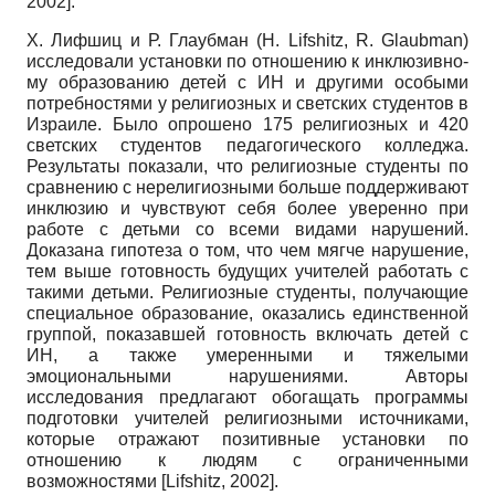
2002
]
.
Х. Лифшиц и Р. Глаубман
(H. Lifshitz, R. Glaubman)
исследовали установки по отношению к инклюзивно­
му образованию детей с ИН и другими особыми
потребностями у религиозных и светских студентов в
Израиле. Было опрошено 175 религиозных и 420
светских студентов педагогического колледжа.
Результаты показали, что религиозные студенты по
сравнению с нере­лигиозными больше поддерживают
инклюзию и чувствуют себя более уверенно при
работе с детьми со всеми видами нарушений.
Доказана гипотеза о том, что чем мягче нарушение,
тем выше готовность будущих учителей работать с
такими детьми. Религиозные студенты, получающие
специальное образование, оказались единственной
группой, показавшей готовность включать детей с
ИН, а также умеренными и тяжелыми
эмоциональными нарушениями. Авторы
исследования предлагают обогащать программы
подготовки учителей религиозными источниками,
которые отражают позитивные установки по
отношению к людям с ограниченными
возможностями
[
Lifshitz, 2002
]
.