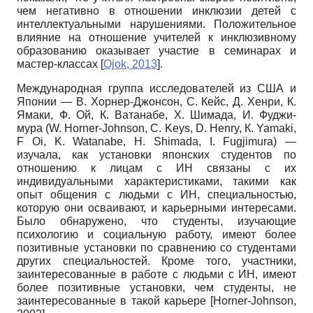
чем негативно в отношении инклюзии детей с
интеллектуальными нарушениями. Положительное
влияние на отношение учителей к инклюзивному
образованию оказывает участие в семинарах и
мастер-классах
[
Ojok, 2013
]
.
Международная группа исследователей из США и
Японии — В. Хорнер-Джонсон, С. Кейс, Д. Хенри, К.
Ямаки, Ф. Ой, К. Ватанабе, Х. Шимада, И. Фуджи-
мура
(W. Horner-Johnson, C. Keys, D. Henry,
К.
Yamaki,
F Oi, K. Watanabe, H. Shimada, I. Fugjimura) —
изучала, как установки японских студентов по
отношению к лицам с ИН связаны с их
индивидуальными характеристиками, такими как
опыт общения с людьми с ИН, специальностью,
которую они осваивают, и карьерными интересами.
Было обнаружено, что студенты, изучающие
психологию и социальную работу, имеют более
позитивные установки по сравнению со студентами
других специальностей. Кроме того, участники,
заинтересованные в работе с людьми с ИН, имеют
более позитивные установки, чем студенты, не
заинтересованные в такой карьере
[
Horner-Johnson,