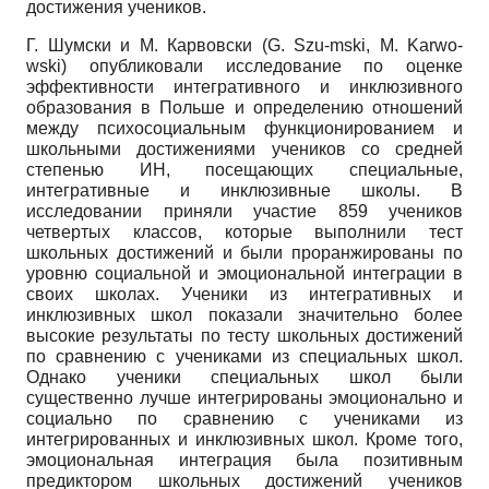
достижения учеников.
Г. Шумски и М. Карвовски
(G. Szu-mski, M. Karwo-
wski)
опубликовали исследование по оценке
эффективности интегративного и инклюзивного
образования в Польше и определению отношений
между пси­хосоциальным функционированием и
школьными достижениями учеников со средней
степенью ИН, посещающих специальные,
интегративные и инклюзивные школы. В
исследовании приняли участие 859 учеников
четвертых классов, которые выполнили тест
школьных достижений и были проранжированы по
уровню социальной и эмоциональной интеграции в
своих школах. Ученики из интегративных и
инклюзивных школ показали значительно более
высокие результаты по тесту школьных достижений
по сравнению с учениками из специальных школ.
Однако ученики специальных школ были
существенно лучше интегрированы эмоционально и
социально по сравнению с учениками из
интегрированных и инклюзивных школ. Кроме того,
эмоциональная интеграция была позитивным
предик­тором школьных достижений учеников