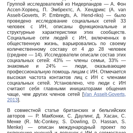
Группой исследователей из Нидерландов — А. Фон
Ассел-Хорвец, П. Эмбрехтс, А. Хендрикс
(A. van
Asselt-Goverts, P. Embregts, A. Hend-riks) —
было
проведено исследование социальных сетей 33
человек с ИН, описаны функциональные и
структурные характеристики этих сообществ.
Социальные сети людей с ИН, включенных в
общественную жизнь, варьировались по своему
количественному составу от 4 до 28 человек
(среднее — 14). Исследователи описали состав этих
социальных сетей: 43% — члены семьи, 33% —
знакомые и 24% — люди, оказывающие
профессиональную помощь лицам с ИН. Отмечается
высокая частота контактов лиц с ИН с членами
социальных сетей. Установлено, что люди с ИН
считают себя главными инициаторами общения
чаще, чем других членов сетей
[
Van Asselt-Goverts,
2013
]
.
В совместной статье британских и бельгийских
авторов — Р. МакКонки, С. Даулинг, Д. Хасан, С.
Менке
(R. Mc-Conkey, S. Dowling, D. Hassan, S.
Menke) —
описан международный проект по
включению юношей и девушек с ИН в совместную