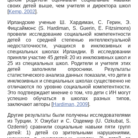
своих детей выше, чем учителя и директора школ
[
Kemp, 2002
]
.
Ирландские ученые Ш. Хардиман, С. Герин, Э.
Фицсаймонс
(S. Hardiman, S. Guerin, E. Fitzsimons)
провели исследование социальной компетентности
детей со средней степенью интеллектуальной
недостаточности, учащихся в инклюзивных и
специальных школах Ирландии. В исследовании
приняли участие 45 детей: 20 из инклюзивных школ и
25 из специальных школ. Родители и учителя этих
детей заполняли опросники. Результаты
статистического анализа данных показали, что дети в
инклюзивных и специальных школах существенно не
отличаются по уровню социальной компетентности.
Это подтверждает мнение о том, что дети с ИН могут
успешно обучаться в школах разных типов,
заключают авторы
[
Hardiman, 2009
]
.
Другие результаты были получены исследователями
из Турции. У. Озкубат и С. Оздемир
(U. Ozkubat, S.
Ozdemir)
сравнили социальные навыки пяти групп
детей: 1) детей со зрительными нарушениями,