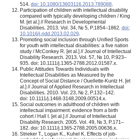
514.
doi: 10.1080/13603116.2013.789088
.
Participation of children with intellectual disability
compared with typically developing children / King
М. [et al.] // Research in Developmental
Disabilities. 2013. Vol. 34, № 5, P.1854–1862.
doi:
10.1016/j.ridd.2013.02.029
.
Promoting social inclusion through Unified Sports
for youth with intellectual disabilities: a five nation
study / McConkey R. [et al.] // Journal of Intellectual
Disability Research. 2013. Vol. 57, № 10, P.923–
935. doi: 10.1111/j.1365-2788.2012.01587.x.
Public Attitudes Towards Individuals with
Intellectual Disabilities as Measured by the
Concept of Social Distance / Ouellette-Kuntz H. [et
al.] // Journal of Applied Research in Intellectual
Disabilities. 2010. Vol. 23, № 2, P.132–142.
doi: 10.1111/j.1468-3148.2009.00514.x.
Social outcomes in adulthood of children with
intellectual impairment: evidence from a birth
cohort / Hall I. [et al.] // Journal of Intellectual
Disability Research. 2005. Vol. 49, № 3, P.171–
182. doi: 10.1111/j.1365-2788.2005.00636.x.
Strieker T., Logan K., Kuhel K. Effects of job-