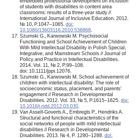
embedded professional development on inclusion
of students with disabilities in content area
classrooms: results of a three-year study //
International Journal of Inclusive Education. 2012.
№ 10, P.1047–1065.
doi:
10.1080/13603116.2010.538868
.
Szumski G., Karwowski M. Psychosocial
Functioning and School Achievement of Children
With Mild Intellectual Disability in Polish Special,
Integrative, and Mainstream Schools // Journal of
Policy and Practice in Intellectual Disabilities.
2014. Vol. 11, № 2, P.99–108.
doi: 10.1111/jppi.12076.
Szumski G., Karwowski M. School achievement of
children with intellectual disability: The role of
socioeconomic status, placement, and parents’
engagement // Research in Developmental
Disabilities. 2012. Vol. 33, № 5, P.1615–1625.
doi:
10.1016/j.ridd.2012.03.030
.
Van Asselt-Goverts A., Embregts P., Hendriks A.
Structural and functional characteristics of the
social networks of people with mild intellectual
disabilities // Research in Developmental
Disabilities. 2013. № 4, P. 1280–1288.
doi: