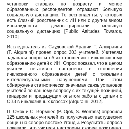
установки старших по возрасту и менее
образованных респондентов отражают большую
социальную дистанцию. Те респонденты, у которых
есть близкий родственник с ИН или с другим видом
инвалидности, демонстрировали меньшую
социальную дистанцию
[
Public Attitudes Towards,
2010
]
.
Исследователь из Саудовской Аравии Т. Алкураини
(T. Alquraini)
провел опрос 303 учителей. Учителям
задавали вопросы об их отношении к инклюзивному
образованию детей с ИН. Опрос показал, что в целом
учителя негативно настроены в отношении
инклюзивного образования детей с тяжелыми
интеллектуальными нарушениями. При этом
обнаружена статистически значимая связь установок
учителей по данному вопросу с их текущей позицией,
гендером и предыдущим опытом работы с детьми с
ОВЗ в инклюзивных классах
[
Alquraini, 2012
]
.
П. Ожок и С. Вормнес
(P. Ojok, S. Wormns)
опросили
125 школьных учителей из полукочевых пастушеских
общин на северо-востоке Уганды. Результаты опроса
показали, что учителя настроены скорее позитивно,