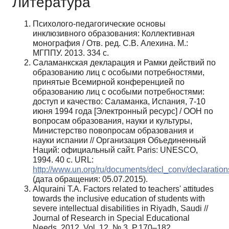
Литература
Психолого-педагогические основы
инклюзивного образования: Коллективная
монография / Отв. ред. С.В. Алехина. М.:
МГППУ. 2013. 334 с.
Саламанкская декларация и Рамки действий по
образованию лиц с особыми потребностями,
принятые Всемирной конференцией по
образованию лиц с особыми потребностями:
доступ и качество: Саламанка, Испания, 7-10
июня 1994 года [Электронный ресурс] / ООН по
вопросам образования, науки и культуры,
Министерство повопросам образования и
науки испании // Организация Объединенный
Наций: официальный сайт. Paris: UNESCO,
1994. 40 с. URL:
http://www.un.org/ru/documents/decl_conv/declaration
(дата обращения: 05.07.2015).
Alquraini T.A. Factors related to teachers' attitudes
towards the inclusive education of students with
severe intellectual disabilities in Riyadh, Saudi //
Journal of Research in Special Educational
Needs. 2012. Vol. 12, № 3, P.170–182.