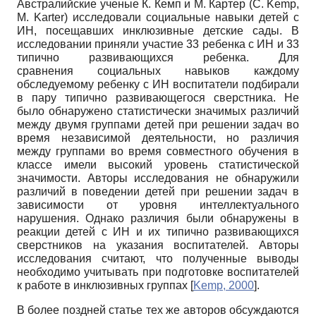
Австралийские ученые К. Кемп и М. Картер
(C. Kemp,
M. Karter)
исследовали социальные навыки детей с
ИН, посещавших инклюзивные детские сады. В
исследовании приняли участие 33 ребенка с ИН и 33
типично развивающихся ребенка. Для
сравнения социальных навыков каждому
обследуемому ребенку с ИН воспитатели подбирали
в пару типично развивающегося сверстника. Не
было обнаружено статистически значимых различий
между двумя группами детей при решении задач во
время независимой деятельности, но различия
между группами во время совместного обучения в
классе имели высокий уровень статистической
значимости. Авторы исследования не обнаружили
различий в поведении детей при решении задач в
зависимости от уровня интеллектуального
нарушения. Однако различия были обнаружены в
реакции детей с ИН и их типично развивающихся
сверстников на указания воспитателей. Авторы
исследования считают, что полученные выводы
необходимо учитывать при подготовке воспитателей
к работе в инклюзивных группах
[
Kemp, 2000
]
.
В более поздней статье тех же авторов обсуждаются