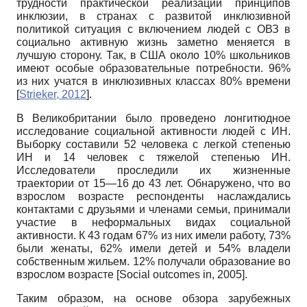
трудности практической реализации принципов
инклю­зии, в странах с развитой инклюзивной
политикой ситуация с включением людей с ОВЗ в
социально активную жизнь заметно меняется в
лучшую сторону. Так, в США около 10% школьников
имеют особые образовательные потребности. 96%
из них учатся в инклюзив­ных классах 80% времени
[
Strieker, 2012
]
.
В Великобритании было проведено лонгитюдное
исследование социальной активности людей с ИН.
Выборку составили 52 человека с легкой степенью
ИН и 14 человек с тяжелой степенью ИН.
Исследователи проследили их жизненные
траектории от 15—16 до 43 лет. Обнаружено, что во
взрослом возрасте респонденты наслаждались
контактами с друзьями и членами семьи, принимали
участие в неформальных видах социальной
активности. К 43 годам 67% из них имели работу, 73%
были женаты, 62% имели детей и 54% владели
собственным жильем. 12% получали образование во
взрослом возрасте
[
Social outcomes in, 2005
]
.
Таким образом, на основе обзора зарубежных