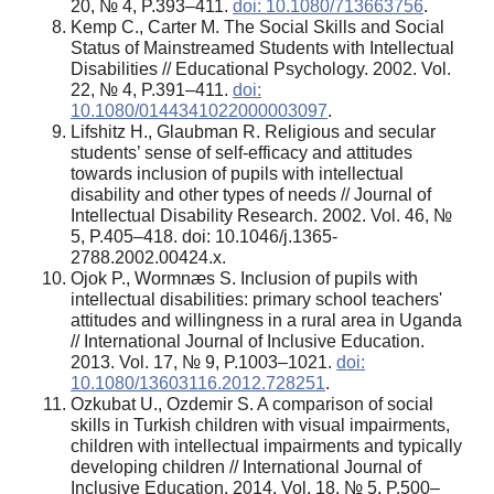
20, № 4, P.393–411.
doi: 10.1080/713663756
.
Kemp C., Carter M. The Social Skills and Social
Status of Mainstreamed Students with Intellectual
Disabilities // Educational Psychology. 2002. Vol.
22, № 4, P.391–411.
doi:
10.1080/0144341022000003097
.
Lifshitz H., Glaubman R. Religious and secular
students’ sense of self-efficacy and attitudes
towards inclusion of pupils with intellectual
disability and other types of needs // Journal of
Intellectual Disability Research. 2002. Vol. 46, №
5, P.405–418. doi: 10.1046/j.1365-
2788.2002.00424.x.
Ojok P., Wormnæs S. Inclusion of pupils with
intellectual disabilities: primary school teachers'
attitudes and willingness in a rural area in Uganda
// International Journal of Inclusive Education.
2013. Vol. 17, № 9, P.1003–1021.
doi:
10.1080/13603116.2012.728251
.
Ozkubat U., Ozdemir S. A comparison of social
skills in Turkish children with visual impairments,
children with intellectual impairments and typically
developing children // International Journal of
Inclusive Education. 2014. Vol. 18, № 5, P.500–