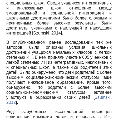
специальных школ. Среди учащихся интегративных
и инклюзивных школ отношение между
эмоциональной и социальной интеграцией и
школьными достижениями было более сложным и
нелинейным: более высокие результаты были
достигнуты учениками с наилучшей и наихудшей
интеграцией
[
Szumski, 2014
]
.
В опубликованном ранее исследовании тех же
авторов были описаны условия школьных
достижений учащихся начальных классов с легкой
степенью ИН. В нем приняли участие 605 учеников с
легкой степенью ИН из интегративных, инклюзивных
и специальных школ, а также 429 родителей этих
детей. Было обнаружено, что дети родителей с более
высоким социально-экономическим статусом чаще
получают ин­клюзивное образование. Кроме того,
обнаружено, что родители с более высоким
социально-экономическим статусом активнее
участвуют в образовании своих детей
[
Szumski,
2012
]
.
Ряд зарубежных исследований посвящен
социальной инклюзии детей и взрослых с ИН.