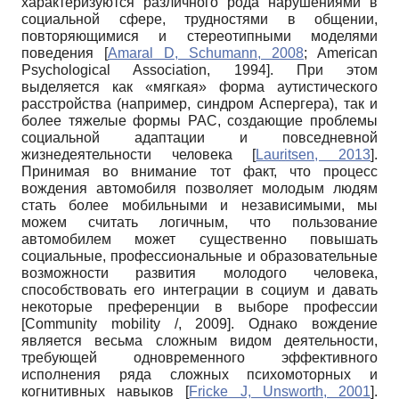
характеризуются различного рода нарушениями в
социальной сфере, трудностями в общении,
повторяющимися и стереотипными моделями
поведения
[
Amaral D, Schumann, 2008
;
American
Psychological Association, 1994
]
. При этом
выделяется как «мягкая» форма аутистического
расстройства (например, синдром Аспергера), так и
более тяжелые формы РАС, создающие проблемы
социальной адаптации и повседневной
жизнедеятельности человека
[
Lauritsen, 2013
]
.
Принимая во внимание тот факт, что процесс
вождения автомобиля позволяет молодым людям
стать более мобильными и независимыми, мы
можем считать логичным, что пользование
автомобилем может существенно повышать
социальные, профессиональные и образовательные
возможности развития молодого человека,
способствовать его интеграции в социум и давать
некоторые преференции в выборе профессии
[
Community mobility /, 2009
]
. Однако вождение
является весьма сложным видом деятельности,
требующей одновременного эффективного
исполнения ряда сложных психомоторных и
когнитивных навыков
[
Fricke J, Unsworth, 2001
]
.