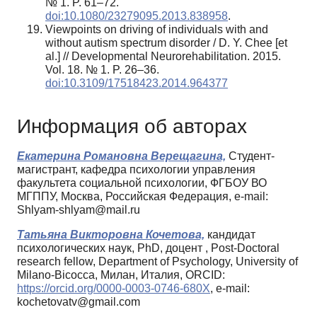
№ 1. P. 61–72.
doi:10.1080/23279095.2013.838958
.
Viewpoints on driving of individuals with and
without autism spectrum disorder / D. Y. Chee [et
al.] // Developmental Neurorehabilitation. 2015.
Vol. 18. № 1. P. 26–36.
doi:10.3109/17518423.2014.964377
Информация об авторах
Екатерина Романовна Верещагина,
Студент-
магистрант, кафедра психологии управления
факультета социальной психологии, ФГБОУ ВО
МГППУ, Москва, Российская Федерация, e-mail:
Shlyam-shlyam@mail.ru
Татьяна Викторовна Кочетова,
кандидат
психологических наук, PhD, доцент , Post-Doctoral
research fellow, Department of Psychology, University of
Milano-Bicocca, Милан, Италия, ORCID:
https://orcid.org/0000-0003-0746-680X
, e-mail:
kochetovatv@gmail.com