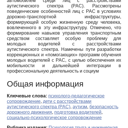
автомобилем среди лиц с расстройствами
аутистического спектра (РАС). Рассмотрены
поведенческие особенностей лиц с РАС в условиях
дорожно-транспортной инфраструктуры,
формирующей особую жизненную среду человека,
вовлеченного в эту инфраструктуру. Отмечено, что
формирование навыков управления транспортным
средством составляет особую проблему для
молодых водителей с расстройствами
аутистического спектра. Намечены пути разработки
коррекционных и «помогающих» программ обучения
молодых водителей с РАС, с целью обеспечения их
мобильности и дальнейшей интеграции в
профессиональную деятельность и социум
Общая информация
Ключевые слова:
психолого-педагогическое
сопровождение
,
дети с расстройствами
аутистического спектра (РАС)
,
аутизм
,
безопасность
дорожного движения
,
подготовка водителей
,
социально-психологическое сопровождение
Рубрика издания:
Психология труда и инженерная