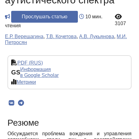
аутистического спектра
Прослушать статью
10 мин.
3107
чтения
Е.Р. Верещагина
,
Т.В. Кочетова
,
А.В. Лукьянова
,
М.И.
Петросян
PDF (RUS)
Информация
GS
в Google Scholar
Метрики
Резюме
Обсуждается проблема вождения и управления