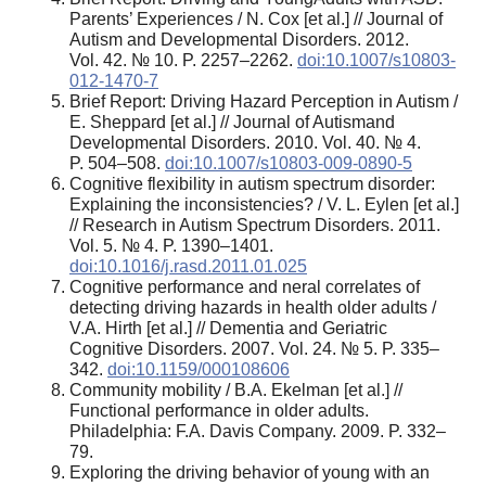
Parents’ Experiences / N. Cox [et al.] // Journal of
Autism and Developmental Disorders. 2012.
Vol. 42. № 10. P. 2257–2262.
doi:10.1007/s10803-
012-1470-7
Brief Report: Driving Hazard Perception in Autism /
E. Sheppard [et al.] // Journal of Autismand
Developmental Disorders. 2010. Vol. 40. № 4.
P. 504–508.
doi:10.1007/s10803-009-0890-5
Cognitive flexibility in autism spectrum disorder:
Explaining the inconsistencies? / V. L. Eylen [et al.]
// Research in Autism Spectrum Disorders. 2011.
Vol. 5. № 4. P. 1390–1401.
doi:10.1016/j.rasd.2011.01.025
Cognitive performance and neral correlates of
detecting driving hazards in health older adults /
V.A. Hirth [et al.] // Dementia and Geriatric
Cognitive Disorders. 2007. Vol. 24. № 5. P. 335–
342.
doi:10.1159/000108606
Community mobility / B.A. Ekelman [et al.] //
Functional performance in older adults.
Philadelphia: F.A. Davis Company. 2009. P. 332–
79.
Exploring the driving behavior of young with an