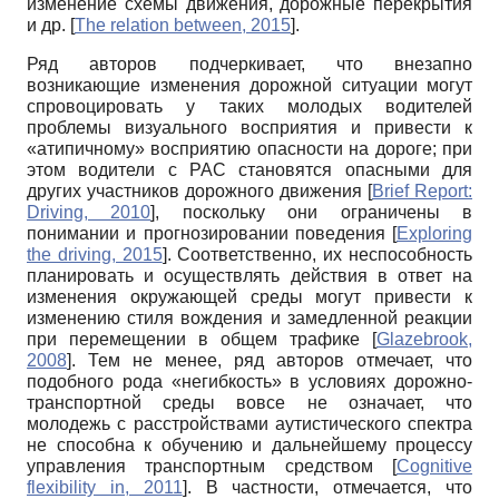
изменение схемы движения, дорожные перекрытия
и др.
[
The relation between, 2015
]
.
Ряд авторов подчеркивает, что внезапно
возникающие изменения дорожной ситуации могут
спровоцировать у таких молодых водителей
проблемы визуального восприятия и привести к
«атипичному» восприятию опасности на дороге; при
этом водители с РАС становятся опасными для
других участников дорожного движения
[
Brief Report:
Driving, 2010
]
, поскольку они ограничены в
понимании и прогнозировании поведения
[
Exploring
the driving, 2015
]
. Соответственно, их неспособность
планировать и осуществлять действия в ответ на
изменения окружающей среды могут привести к
изменению стиля вождения и замедленной реакции
при перемещении в общем трафике
[
Glazebrook,
2008
]
. Тем не менее, ряд авторов отмечает, что
подобного рода «негибкость» в условиях дорожно-
транспортной среды вовсе не означает, что
молодежь с расстройствами аутистического спектра
не способна к обучению и дальнейшему процессу
управления транспортным средством
[
Cognitive
flexibility in, 2011
]
. В частности, отмечается, что