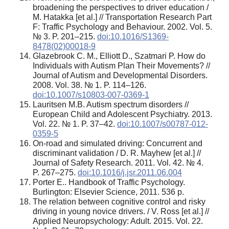
broadening the perspectives to driver education /
M. Hatakka [et al.] // Transportation Research Part
F: Traffic Psychology and Behaviour. 2002. Vol. 5.
№ 3. P. 201–215.
doi:10.1016/S1369-
8478(02)00018-9
Glazebrook C. M., Elliott D., Szatmari P. How do
Individuals with Autism Plan Their Movements? //
Journal of Autism and Developmental Disorders.
2008. Vol. 38. № 1. P. 114–126.
doi:10.1007/s10803-007-0369-1
Lauritsen M.B. Autism spectrum disorders //
European Child and Adolescent Psychiatry. 2013.
Vol. 22. № 1. P. 37–42.
doi:10.1007/s00787-012-
0359-5
On-road and simulated driving: Concurrent and
discriminant validation / D. R. Mayhew [et al.] //
Journal of Safety Research. 2011. Vol. 42. № 4.
P. 267–275.
doi:10.1016/j.jsr.2011.06.004
Porter E.. Handbook of Traffic Psychology.
Burlington: Elsevier Science, 2011. 536 p.
The relation between cognitive control and risky
driving in young novice drivers. / V. Ross [et al.] //
Applied Neuropsychology: Adult. 2015. Vol. 22.