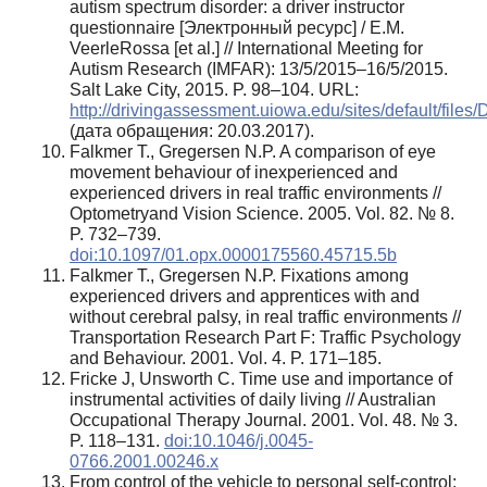
autism spectrum disorder: a driver instructor
questionnaire [Электронный ресурс] / E.M.
VeerleRossa [et al.] // International Meeting for
Autism Research (IMFAR): 13/5/2015–16/5/2015.
Salt Lake City, 2015. P. 98–104. URL:
http://drivingassessment.uiowa.edu/sites/default/file
(дата обращения: 20.03.2017).
Falkmer T., Gregersen N.P. A comparison of eye
movement behaviour of inexperienced and
experienced drivers in real traffic environments //
Optometryand Vision Science. 2005. Vol. 82. № 8.
P. 732–739.
doi:10.1097/01.opx.0000175560.45715.5b
Falkmer T., Gregersen N.P. Fixations among
experienced drivers and apprentices with and
without cerebral palsy, in real traffic environments //
Transportation Research Part F: Traffic Psychology
and Behaviour. 2001. Vol. 4. P. 171–185.
Fricke J, Unsworth C. Time use and importance of
instrumental activities of daily living // Australian
Occupational Therapy Journal. 2001. Vol. 48. № 3.
P. 118–131.
doi:10.1046/j.0045-
0766.2001.00246.x
From control of the vehicle to personal self-control;