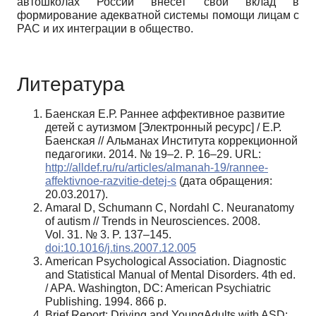
автошколах России внесет свой вклад в
формирование адекватной системы помощи лицам с
РАС и их интеграции в общество.
Литература
Баенская Е.Р. Раннее аффективное развитие
детей с аутизмом [Электронный ресурс] / Е.Р.
Баенская // Альманах Института коррекционной
педагогики. 2014. № 19–2. P. 16–29. URL:
http://alldef.ru/ru/articles/almanah-19/rannee-
affektivnoe-razvitie-detej-s
(дата обращения:
20.03.2017).
Amaral D, Schumann C, Nordahl C. Neuranatomy
of autism // Trends in Neurosciences. 2008.
Vol. 31. № 3. P. 137–145.
doi:10.1016/j.tins.2007.12.005
American Psychological Association. Diagnostic
and Statistical Manual of Mental Disorders. 4th ed.
/ APA. Washington, DC: American Psychiatric
Publishing. 1994. 866 p.
Brief Report: Driving and YoungAdults with ASD: