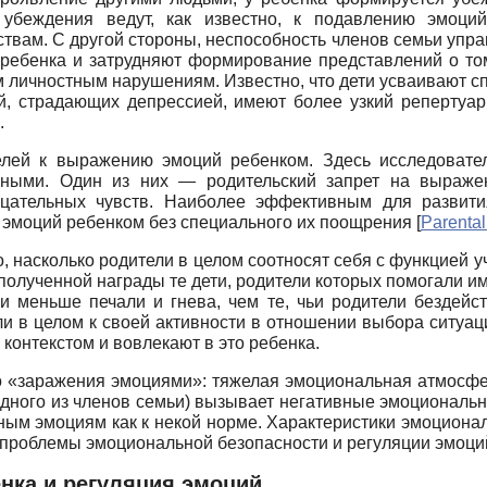
 убеждения ведут, как известно, к подавлению эмоций
твам. С другой стороны, неспособность членов семьи упра
 ребенка и затрудняют формирование представлений о то
 личностным нарушениям. Известно, что дети усваивают сп
й, страдающих депрессией, имеют более узкий репертуар
.
елей к выражению эмоций ребенком. Здесь исследовате
ными. Один из них — родительский запрет на выраже
цательных чувств. Наиболее эффективным для развития
 эмоций ребенком без специального их поощрения
[
Parental
, насколько родители в целом соотносят себя с функцией у
полученной награды те дети, родители которых помогали и
и меньше печали и гнева, чем те, чьи родители бездей
ли в целом к своей активности в отношении выбора ситуа
контекстом и вовлекают в это ребенка.
о «заражения эмоциями»: тяжелая эмоциональная атмосфер
дного из членов семьи) вызывает негативные эмоциональны
ивным эмоциям как к некой норме. Характеристики эмоцион
 проблемы эмоциональной безопасности и регуляции эмоци
нка и регуляция эмоций