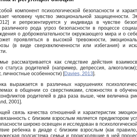
собой компонент психологической безопасности и характ
чивает человеку чувство эмоциональной защищенности. Э
012
]
и репрезентируется у индивида в чувстве безопа
 различного рода угроз безопасности в процессе социа
ждения о доброжелательности окружающего мира и о себе,
ожет проявляться в высокой тревожности, эмоциональ
розы (в виде сверхвклю­ченности или избегания) и ис
ти.
мье рассматривается как следствие действия взаимосв
ого статуса родителей (например, депрессия, алкоголизм
т, личностные особенности)
[
Davies, 2013
]
.
ка выражается в различных нарушениях психологическ
лемах в общении со сверстниками, сложностях в обучен
онфликтов родителей в два раза выше, чем величина рис
 and, 2001
]
.
щей связь качества отношений и характеристик эмоцион
вязанность с близким взрослым является предиктором ус
опасности широко освещен и исследован в психологической
вие ребенка в диаде с близким взрослым (как правило,
пружеская подсистема семьи и происходящие в ней проц