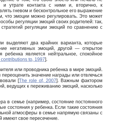
 и утрате контакта с ними и, вторично, к
влять гневом и бесконтрольное его выражение
м, что эмоции можно регулировать. Это может
особы регуляции эмоций своих родителей: так,
 стратегий регуляции эмоций по сравнению с
ли выделяют два крайних варианта, которые
ние негативных эмоций, другой — открытое
 ребенка является нейтральное, спокойное
 contributions to, 1997
]
.
чителя или проводника ребенка в мире эмоций.
м переоценить значение награды или отвлечься
ствовали
[
The role of, 2007
]
. Важным фактором
ций, ведущих к переживанию эмоций, насколько
а в семье (например, состояние постоянного
е состояния у ребенка. Если такие состояния
альной атмосферы в семье напрямую связаны с
й имеют свое пересечение.