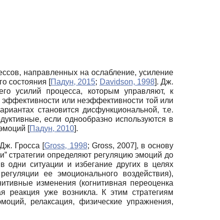
ессов, направленных на ослабление, усиление
го состояния
[
Падун, 2015
;
Davidson, 1998
]
. Дж.
его усилий процесса, которым управляют, к
 эффективности или неэффективности той или
ариантах становится дисфункциональной, т.е.
дуктивные, если однообразно используются в
 эмоций
[
Падун, 2010
]
.
 Дж. Гросса
[
Gross, 1998
;
Gross, 2007
]
, в основу
” стратегии определяют регуляцию эмоций до
в одни ситуации и избегание других в целях
регуляции ее эмоционального воздействия),
нитивные изменения (когнитивная переоценка
ая реакция уже возникла. К этим стратегиям
моций, релаксация, физические упражнения,