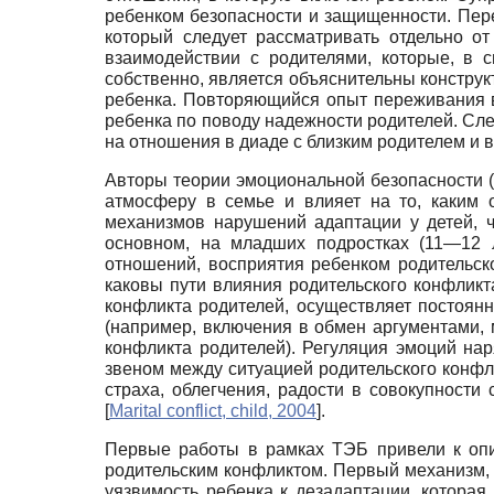
ребенком безопасности и защищенности. Пер
который следует рассматривать отдельно о
взаимодействии с родителями, которые, в с
собственно, является объяснительны кон­стр
ребенка. Повторяющийся опыт переживания в
ребенка по поводу надежности родителей. След
на отношения в диаде с близким родителем и
Авторы теории эмоциональной безопасности 
атмосферу в семье и влияет на то, каким 
механизмов нарушений адаптации у детей, 
основном, на младших подростках (11—12 л
отношений, восприятия ребенком родительско
каковы пути влияния родительского конфлик
конфликта родителей, осуществляет постоян
(например, включения в обмен аргументами, 
конфликта родителей). Регуляция эмоций на
звеном между ситуацией родительского конфл
страха, облегчения, радости в совокупност
[
Marital conflict, child, 2004
]
.
Первые работы в рамках ТЭБ привели к опи
родительским конфликтом. Первый механизм,
уязвимость ребенка к дезадаптации, которая