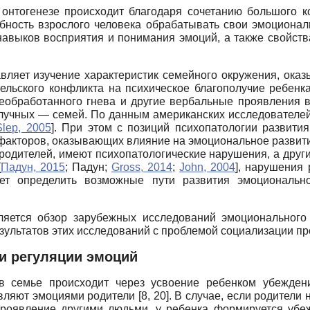
 онтогенезе происходит благодаря сочетанию большого 
бность взрослого человека обрабатывать свои эмоционал
 навыков восприятия и понимания эмоций, а также свойств
вляет изучение характеристик семейного окружения, ока
ельского конфликта на психическое благополучие ребенка
необработанного гнева и другие вербальные проявления 
олучных — семей. По данным американских исследователе
Slep, 2005
]
. При этом с позиций психопатологии развити
акторов, оказывающих влияние на эмоциональное развитие
одителей, имеют психопатологические нарушения, а други
[
Падун, 2015
;
Падун
;
Gross, 2014
;
John, 2004
]
, нарушения 
ует определить возможные пути развития эмоциональ
ляется обзор зарубежных исследований эмоционального
зультатов этих исследований с проблемой социализации пр
и регуляции эмоций
 в семье происходит через усвоение ребенком убежден
ляют эмоциями родители [8, 20]. В случае, если родители
роявление другими людьми, у ребенка формируется убеж