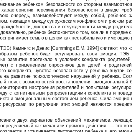
еживание ребенком безопасности со стороны взаимоотно
т характеристик переживания безопасности в диаде «ре
вою очередь, взаимодействуют между собой, ребенок ра
уктом, лежащим между супружеским конфликтом и риском р
раждебности, дистресса и отчужденности между родител
овательно, ребенок беспокоится о том, все ли в порядке 
 воспринимает семью в целом как нестабильную и имеющую
(ТЭБ) Камингс и Дэвис
[
Cummings E.M, 1994
]
считают, что 
образом ребенок будет регулировать свои эмоции. ТЭБ
чье развитие протекало в условиях конфликта родителе
ет) с применением опросников для детей и родителей
го конфликта, чувства безопасности у ребенка внутри се
та на развитие психологических нарушений у ребенка. Со
ный поиск возможностей восстановления эмоциональной 
мониторинга настроения родителей и попытками регулиро
ряду с когнитивными репрезентациями конфликта и пове
икта и эмоциональным состоянием ребенка. Сила эмоциона
и с ресурсами по регуляции этих эмоций являются пред
санию двух вариантов объяснений механизмов, лежащих 
 определяемый как механизм прямого действия, — это воз
 создается и усиливается дис­трессом ребенка и его эмоц