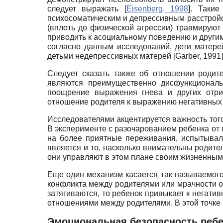
следует выражать
[
Eisenberg, 1998
]
. Такие
психосоматическим и депрессивным расстройс
(вплоть до физической агрессии) травмируют
приводить к асоциальному поведению и другим
согласно данным исследований, дети матере
детьми недепрессивных матерей
[
Garber, 1991
]
Следует сказать также об отношении родит
являются преимущественно дисфункциональ
поощрение выражения гнева и других отри
отношение родителя к выражению негативных
Исследователями акцентируется важность того
В эксперименте с разочарованием ребенка от 
на более приятные переживания, испытывал
является и то, насколько внимательны родите
они управляют в этом плане своим жизненным 
Еще один механизм касается так называемог
конфликта между родителями или мрачности о
затягиваются, то ребенок привыкает к негат
отношениями между родителями. В этой точке
Эмоциональная безопасность ребе