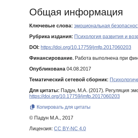
Общая информация
Ключевые слова:
эмоциональная безопаснос
Рубрика издания:
Психология развития и воз
DOI:
https://doi.org/10.17759/jmfp.2017060203
Финансирование.
Работа выполнена при фина
Опубликована
04.08.2017
Тематический сетевой сборник:
Психологич
Для цитаты:
Падун, М.А. (2017). Регуляция э
https://doi.org/10.17759/jmfp.2017060203
Копировать для цитаты
© Падун М.А., 2017
Лицензия:
CC BY-NC 4.0