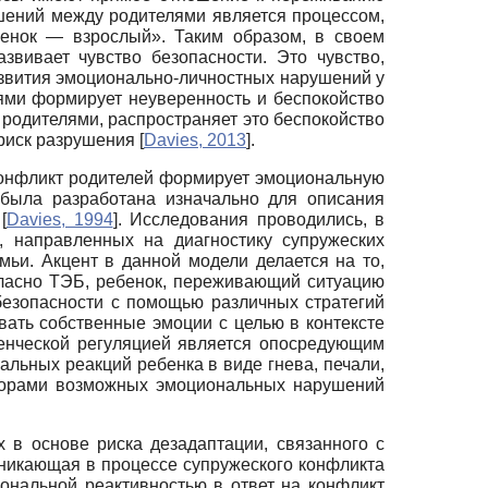
шений между родителями является процессом,
бенок — взрослый». Таким образом, в своем
звивает чувство безопасности. Это чувство,
азвития эмоционально-личностных нарушений у
ями формирует неуверенность и беспокойство
с родителями, распространяет это беспокойство
 риск разрушения
[
Davies, 2013
]
.
конфликт родителей формирует эмоциональную
 была разработана изначально для описания
й
[
Davies, 1994
]
. Исследования проводились, в
, направленных на диагностику супружеских
мьи. Акцент в данной модели делается на то,
гласно ТЭБ, ребенок, переживающий ситуацию
безопасности с помощью различных стратегий
вать собственные эмоции с целью в контексте
денческой регуляцией является опосредующим
льных реакций ребенка в виде гнева, печали,
икторами возможных эмоциональных нарушений
в основе риска дезадаптации, связанного с
никающая в процессе супружеского конфликта
иональной реактивностью в ответ на конфликт