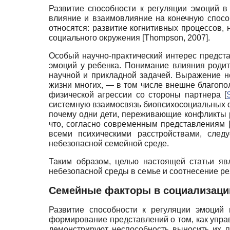
Развитие способности к регуляции эмоций в
влияние и взаимовлияние на конечную спосо
относятся: развитие когнитивных процессов,
социального окружения
[
Thompson, 2007
]
.
Особый научно-практический интерес предста
эмоций у ребенка. Понимание влияния родит
научной и прикладной задачей. Выражение 
жизни многих, — в том числе внешне благоп
физической агрессии со стороны партнера
[
системную взаимосвязь биопсихосоциальных ф
почему одни дети, переживающие конфликты р
что, согласно современным представлениям
всеми психическими расстройствами, след
небезопасной семейной среде.
Таким образом, целью настоящей статьи яв
небезопасной среды в семье и соотнесение ре
Семейные факторы в социализаци
Развитие способности к регуляции эмоций
формирование представлений о том, как управ
демонстрируют неспособность выносить их п