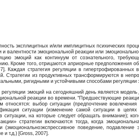
пность эксплицитных и/или имплицитных психических проц
и и валентности эмоциональной реакции или эмоционально
яцию эмоций как континуум от сознательного, требующ
нию. Кроме того, отрицаются априорные предположения об
07
]
. Каждая стратегия регуляции в гипертрофированных в
й. Стратегии из продуктивных трансформируются в непро
тотальными, ригидными и устойчивыми способами регуляции
 регуляции эмоций на сегодняшний день является модель
циональной реакции во времени. “Предшествующие реакции
м относятся: выбор ситуации (предпочтение вовлечения 
фикация ситуации (изменение самой ситуации в целях 
в ситуации, на которые следует обращать внимание); ког
акции» стратегии включаются тогда, когда эмоциональн
и (эмоционально­экспрессивное поведение, подавление э
 и т.д.)
[
Gross, 2007
]
.