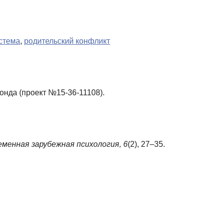
стема
,
родительский конфликт
нда (проект №15-36-11108).
менная зарубежная психология,
6
(2), 27–35.