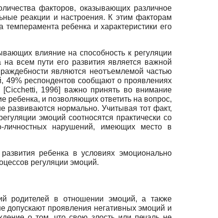
количества факторов, оказывающих различное
ьные реакции и настроения. К этим факторам
а темперамента ребенка и характеристики его
зывающих влияние на способность к регуляции
 на всем пути его развития является важной
враждебности являются неотъемлемой частью
й, 49% респондентов сообщают о проявлениях
я
[
Cicchetti, 1996
]
важно принять во внимание
 ребенка, и позволяющих ответить на вопрос,
е развиваются нормально. Учитывая тот факт,
регуляции эмоций соотносятся практически со
но-личностных нарушений, имеющих место в
 развития ребенка в условиях эмоционально
оцессов регуляции эмоций.
ий родителей в отношении эмоций, а также
 не допускают проявления негативных эмоций и
дение о том, что свою злость или печаль не