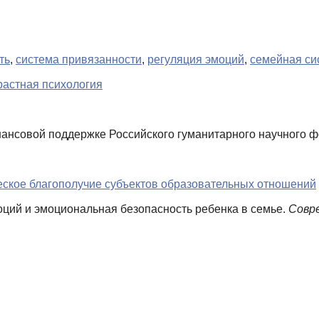
ть
,
система привязанности
,
регуляция эмоций
,
семейная си
растная психология
нсовой поддержке Российского гуманитарного научного фо
еское благополучие субъектов образовательных отношений
моций и эмоциональная безопасность ребенка в семье.
Совре