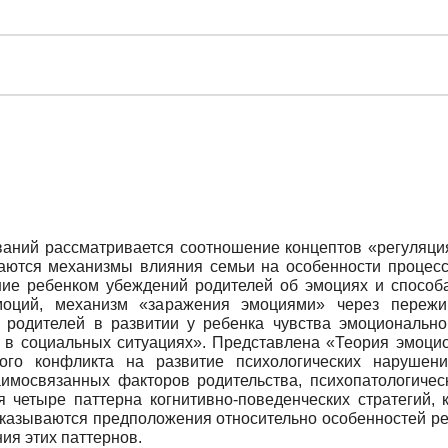
ваний рассматривается соотношение концептов «регуляци
аются механизмы влияния семьи на особенности процессо
ение ребенком убеждений родителей об эмоциях и способ
моций, механизм «заражения эмоциями» через пережи
 родителей в развитии у ребенка чувства эмоциональн
 в социальных ситуациях». Представлена «Теория эмоцио
ого конфликта на развитие психологических нарушен
аимосвязанных факторов родительства, психопатологичес
я четыре паттерна когнитивно-поведенческих стратегий, 
казываются предположения относительно особенностей рег
ия этих паттернов.