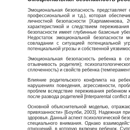
Эмоциональная безопасность представляет 
профессиональной и т.д.), которая обеспе
личностной безопасности
[
Харламенкова, 2
характеристикой и следствием переживания
безопасности имеет глубинные базисные убе
Недостаток эмоциональной безопасности м
совладании с ситуацией потенциальной уг
потенциальной угрозы и собственной уязвимос
Эмоциональная безопасность ребенка в се
отзывчивость родителя); психопатологическ
сплоченность) и свойств ребенка (темперамен
Влияние родительского конфликта на ребен
нарушениях поведения, агрессивности, проб
проблем вследствие переживания ребенком к
после развода родителей
[
Interparental conflict
Основной объяснительной моделью, отражаю
привязанности»
[
Боулби, 2003
]
. Надежная при
здоровья. Данный аспект психологической без
специального внимания. Однако взаимодейст
отношений, в которую включен ребенок. Су