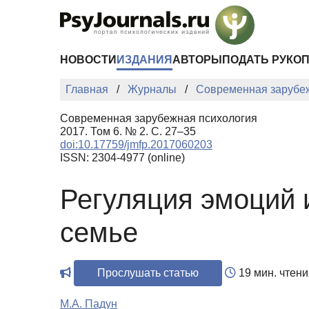
Перейти к основному содержанию
НОВОСТИ
ИЗДАНИЯ
АВТОРЫ
ПОДАТЬ РУКО
Главная
Журналы
Современная зарубе
Современная зарубежная психология
2017. Том 6. № 2. С. 27–35
doi:10.17759/jmfp.2017060203
ISSN: 2304-4977 (online)
Регуляция эмоций 
семье
Прослушать статью
19 мин. чтени
М.А. Падун