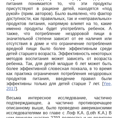
питания понимается то, что эти продукты
присутствуют в рационе детей, находятся «под
рукой» (прим. авторов). Было выявлено, что фактор
доступности, как правильных, так и «неправильных»
продуктов питания, напрямую влияет на то, какие
именно продукты будет употреблять ребенок. А
также, что потребление нездоровой пищи в
значительной степени зависит от ее наличия или
отсутствия в доме и что ограничение потребления
вредной пищи было более эффективным среди
детей старшего возраста. Эффективность некоторых
методов воспитания может зависеть от возраста
ребенка. Так, для детей младше 6 лет может быть
более эффективной словесная похвала, в то время
как практика ограничения потребления нездоровых
продуктов питания, введение правил были
эффективны только для детей старше 7 лет.
[
Yee,
2017
]
.
Весьма интересное исследование, частично
подтверждающее, а частично противоречащее
описанному выше, было проведено американскими
исследователями во главе с Лоф К.А. (Loth K.A.) В
нем приняли участие 2793 подростка и их родители