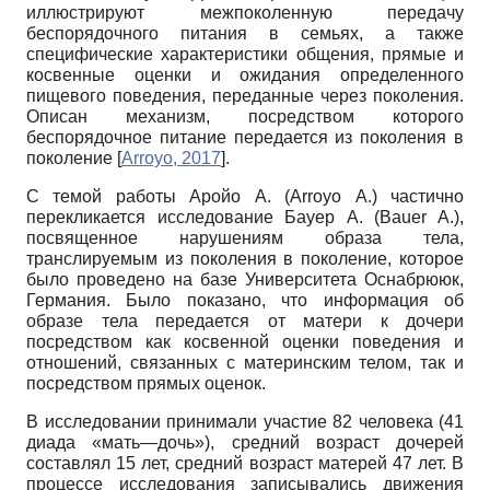
иллюстрируют межпоколенную передачу
беспорядочного питания в семьях, а также
специфические характеристики общения, прямые и
косвенные оценки и ожидания определенного
пищевого поведения, переданные через поколения.
Описан механизм, посредством которого
беспорядочное питание передается из поколения в
поколение
[
Arroyo, 2017
]
.
С темой работы Аройо А. (Arroyo А.) частично
перекликается исследование Бауер А. (Bauer A.),
посвященное нарушениям образа тела,
транслируемым из поколения в поколение, которое
было проведено на базе Университета Оснабрююк,
Германия. Было показано, что информация об
образе тела передается от матери к дочери
посредством как косвенной оценки поведения и
отношений, связанных с материнским телом, так и
посредством прямых оценок.
В исследовании принимали участие 82 человека (41
диада «мать—дочь»), средний возраст дочерей
составлял 15 лет, средний возраст матерей 47 лет. В
процессе исследования записывались движения