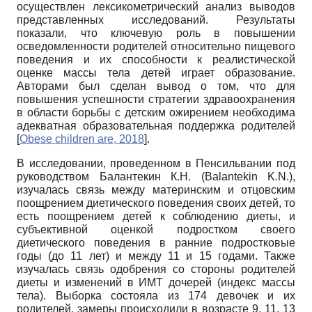
осуществлен лексикометри­ческий анализ выводов
представленных исследований. Результаты
показали, что ключевую роль в повышении
осведомленности родителей относительно пищевого
поведения и их способности к реалистической
оценке массы тела детей играет образование.
Авторами был сделан вывод о том, что для
повышения успешности стратегии здравоохранения
в области борьбы с детским ожирением необходима
адекватная образовательная поддержка родителей
[
Obese children are, 2018
]
.
В исследовании, проведенном в Пенсильвании под
руководством Балантекин К.Н. (Balantekin K.N.),
изучалась связь между материнским и отцовским
поощрением диетического поведения своих детей, то
есть поощрением детей к соблюдению диеты, и
субъективной оценкой подростком своего
диетического поведения в ранние подростковые
годы (до 11 лет) и между 11 и 15 годами. Также
изучалась связь одобрения со стороны родителей
диеты и изменений в ИМТ дочерей (индекс массы
тела). Выборка состояла из 174 девочек и их
родителей, замеры происходили в возрасте 9, 11, 13