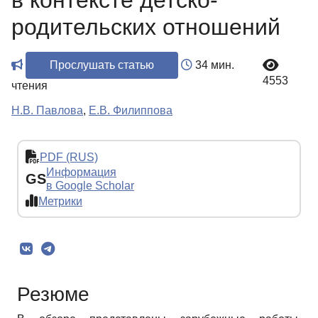
в контексте детско-
родительских отношений
Прослушать статью
34 мин.
4553
чтения
Н.В. Павлова
,
Е.В. Филиппова
PDF (RUS)
Информация
GS
в Google Scholar
Метрики
Резюме