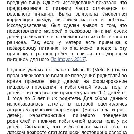
вредную пищу. Однако, исследование показало, что
представление о питании часто отличается от
реального питания. Была выявлена умеренная
корреляция между питанием матери и ребенка.
Исследователями был сделан вывод о том, что
представление матерей о здоровом питании своих
детей различаются в зависимости от их собственного
рациона. Так, если у матери есть привычка к
нездоровому питанию, то она может внедрять эту
привычку в рацион ребенка, считая это здоровым
питанием для него
[
Jellmayer, 2017
]
.
Группой ученых во главе с Мело К. (Melo K.) было
проанализировано влияние поведения родителей во
время приемов пищи детьми на формирование
пищевого поведения и избыточной массы тела у
детей. В исследовании приняли участие 115 детей от
1 года до 5 лет и их родители. Для сбора данных
использовалась анкета, в которой оценивались
антропометрические параметры (масса тела и рост
детей), характеристики пищевого поведения
родителей и наличие избыточной массы тела у их
детей. Оказалось, что избыточная масса тела в
детском возрасте статистически достоверно связана