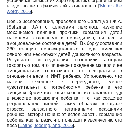
устойчивая связь этих характеристик с ограничением
в еде, но не с физической активностью
[
‘Mum’s the
word’, 2016
]
.
Целью исследования, проведенного Сальтцман Ж.А.
(Saltzman J.A.) с коллегами являлось изучение
механизмов влияния практики кормления детей
матерями, склонными к перееданию, на вес и
эмоциональное состояние детей. Выборку составили
260 женщин, невоздержанных в еде, имеющих
одного или нескольких детей дошкольного возраста.
Результаты исследования позволили авторам
говорить о том, что пищевое поведение матери и ее
эмоциональная отзывчивость не нейтральны в
отношении веса и ИМТ ребенка. Установлено, что
матери, склонные к перееданию, менее
чувствительны к потребностям ребенка и его
эмоциям. Кроме того, они склонны использовать еду
в качестве поощрения ребенка, т. е. как средство
регулирования эмоций. Таким образом, в случае
стресса, вызванного негативными реакциями
ребенка, матери начинают использовать кормление
ребенка как награду, что приводит к увеличению его
веса
[
Eating, feeding, and, 2016
]
.