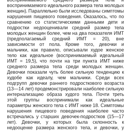
воспринимаемого идеального размера тела молодых
женщин). Параллельно были исследованы симптомы
нарушения пищевого поведения. Оказалось, что по
сравнению со статистическими данными дети и
подростки недооценивали средний размер тела
молодых женщин более, чем на два показателя ИМТ
(предполагаемый средний ИМТ = 20), вне
зависимости от пола. Кроме того, девочки и
мальчики, как правило, описывали худое женское
тело как идеальное (воспринимаемый идеальный
ИМТ = 19,5), что почти на три пункта ИМТ ниже
среднего размера тела среди молодых женщин.
Девочки показали чуть более сильную тенденцию к
худобе как идеалу, чем мальчики. Среди всех
подгрупп девочки раннего подросткового возраста
(13—14 лет) продемонстрировали наиболее сильную
интернализацию образа худого тела. Почти треть
этой группы воспринимали как идеальные
параметры женского тела с ИМТ ниже 18. Симптомы
нарушения пищевого поведения наиболее часто
встречались у старших девочек-подростков (15—17
лет). Девочки, у которых была склонность к
недооценке размера женского тела, и девочки, у