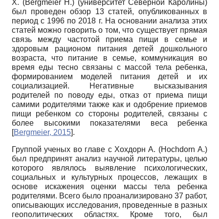
Х. (Bergmeier H.) (университет Северной Каролины)
был проведен обзор 13 статей, опубликованных в
период с 1996 по 2018 г. На основании анализа этих
статей можно говорить о том, что существует прямая
связь между частотой приема пищи в семье и
здоровым рационом питания детей дошкольного
возраста, что питание в семье, коммуникация во
время еды тесно связаны с массой тела ребенка,
формированием моделей питания детей и их
социализацией. Негативные высказывания
родителей по поводу еды, отказ от приема пищи
самими родителями также как и одобрение приемов
пищи ребенком со стороны родителей, связаны с
более высокими показателями веса ребенка
[
Bergmeier, 2015
]
.
Группой ученых во главе с Хохдорн А. (Hochdorn А.)
был предпринят анализ научной литературы, целью
которого являлось выявление психологических,
социальных и культурных процессов, лежащих в
основе искажения оценки массы тела ребенка
родителями. Всего было проанализировано 37 работ,
описывающих исследования, проведенные в разных
геополитических областях. Кроме того, был