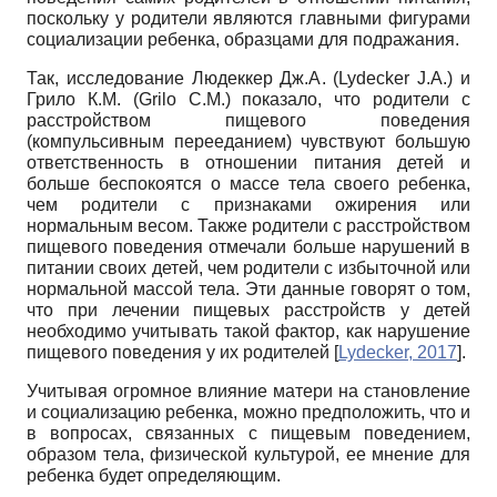
поскольку у родители являются главными фигурами
социализации ребенка, образцами для подражания.
Так, исследование Людеккер Дж.А. (Lydecker J.A.) и
Грило К.М. (Grilo C.M.) показало, что родители с
расстройством пищевого поведения
(компульсивным перееданием) чувствуют большую
ответственность в отношении питания детей и
больше беспокоятся о массе тела своего ребенка,
чем родители с признаками ожирения или
нормальным весом. Также родители с расстройством
пищевого поведения отмечали больше нарушений в
питании своих детей, чем родители с избыточной или
нормальной массой тела. Эти данные говорят о том,
что при лечении пищевых расстройств у детей
необходимо учитывать такой фактор, как нарушение
пищевого поведения у их родителей
[
Lydecker, 2017
]
.
Учитывая огромное влияние матери на становление
и социализацию ребенка, можно предположить, что и
в вопросах, связанных с пищевым поведением,
образом тела, физической культурой, ее мнение для
ребенка будет определяющим.