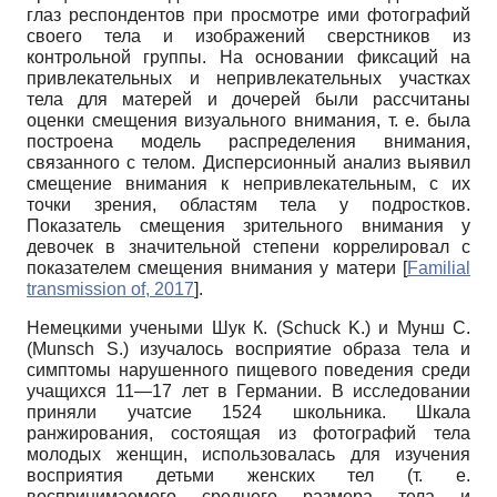
глаз респондентов при просмотре ими фотографий
своего тела и изображений сверстников из
контрольной группы. На основании фиксаций на
привлекательных и непривлекательных участках
тела для матерей и дочерей были рассчитаны
оценки смещения визуального внимания, т. е. была
построена модель распределения внимания,
связанного с телом. Дисперсионный анализ выявил
смещение внимания к непривлекательным, с их
точки зрения, областям тела у подростков.
Показатель смещения зрительного внимания у
девочек в значительной степени коррелировал с
показателем смещения внимания у матери
[
Familial
transmission of, 2017
]
.
Немецкими учеными Шук К. (Schuck K.) и Мунш С.
(Munsch S.) изучалось восприятие образа тела и
симптомы нарушенного пищевого поведения среди
учащихся 11—17 лет в Германии. В исследовании
приняли учатсие 1524 школьника. Шкала
ранжирования, состоящая из фотографий тела
молодых женщин, использовалась для изучения
восприятия детьми женских тел (т. е.
воспринимаемого среднего размера тела и