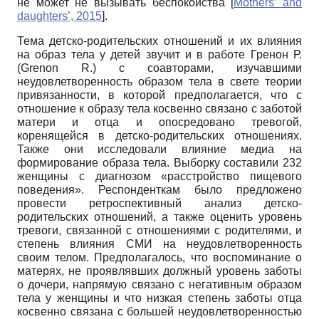
не может не вызывать беспокойства
[
Mothers’ and
daughters’, 2015
]
.
Тема детско-родительских отношений и их влияния
на образ тела у детей звучит и в работе Гренон Р.
(Grenon R.) с соавторами, изучавшими
неудовлетворенность образом тела в свете теории
привязанности, в которой предполагается, что с
отношение к образу тела косвенно связано с заботой
матери и отца и опосредовано тревогой,
коренящейся в детско-родительских отношениях.
Также они исследовали влияние медиа на
формирование образа тела. Выборку составили 232
женщины с диагнозом «расстройство пищевого
поведения». Респонденткам было предложено
провести ретроспективный анализ детско-
родительских отношений, а также оценить уровень
тревоги, связанной с отношениями с родителями, и
степень влияния СМИ на неудовлетворенность
своим телом. Предполагалось, что воспоминание о
матерях, не проявлявших должный уровень заботы
о дочери, напрямую связано с негативным образом
тела у женщины и что низкая степень заботы отца
косвенно связана с большей неудовлетворенностью