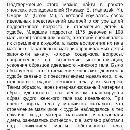
Подтверждение этого можно найти в работе
японских исследователей Ямазаки Е. (Yamazaki Y.),
Омори М. (Omori M.), в которой изучалась связь
идеальных представлений матерей о фигуре детей
подросткового возраста и стремления детей к
худобе. Младшие подростки (175 девочек и 198
мальчиков) заполняли анкету, в которой оценивалось
их стремление к худобе, а также восприятие их тела
матерью. Параллельно матери опрашиваемых детей
заполняли анкету, которая содержала вопросы,
направленные на выявление интернализации,
усвоения образцов идеального женского тела. Было
обнаружено, что стремление японских девочек к
худобе связано с представлением идеального, т. е.
склонного к худобе, женского тела у их матерей.
Таким образом, через интернализованный матерями
образ идеального тела девочкам транслируется
образ худого женского тела как идеального. При
оценке образа тела у мальчиков оказалось, что
стремление мальчиков к худобе наблюдалось в тех
случаях, когда матери мальчиков использовали
диеты, занимались фитнесом, т. е. активно работали
над снижением массы собственного тела.