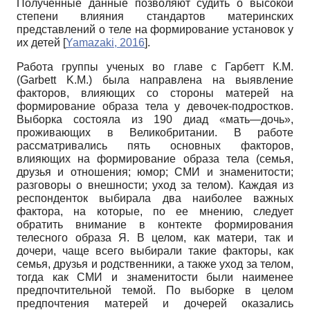
Полученные данные позволяют судить о высокой
степени влияния стандартов материнских
представлений о теле на формирование установок у
их детей
[
Yamazaki, 2016
]
.
Работа группы ученых во главе с Гарбетт К.М.
(Garbett K.M.) была направлена на выявление
факторов, влияющих со стороны матерей на
формирование образа тела у девочек-подростков.
Выборка состояла из 190 диад «мать—дочь»,
проживающих в Великобритании. В работе
рассматривались пять основных факторов,
влияющих на формирование образа тела (семья,
друзья и отношения; юмор; СМИ и знаменитости;
разговоры о внешности; уход за телом). Каждая из
респонденток выбирала два наиболее важных
фактора, на которые, по ее мнению, следует
обратить внимание в контекте формирования
телесного образа Я. В целом, как матери, так и
дочери, чаще всего выбирали такие факторы, как
семья, друзья и родственники, а также уход за телом,
тогда как СМИ и знаменитости были наименее
предпочтительной темой. По выборке в целом
предпочтения матерей и дочерей оказались