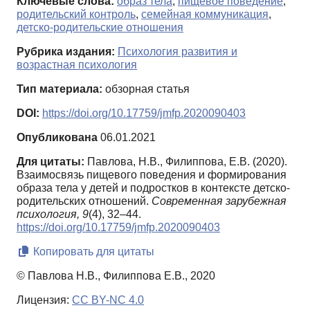
Ключевые слова:
образ тела
,
пищевое поведение
,
родительский контроль
,
семейная коммуникация
,
детско-родительские отношения
Рубрика издания:
Психология развития и
возрастная психология
Тип материала:
обзорная статья
DOI:
https://doi.org/10.17759/jmfp.2020090403
Опубликована
06.01.2021
Для цитаты:
Павлова, Н.В., Филиппова, Е.В. (2020).
Взаимосвязь пищевого поведения и формирования
образа тела у детей и подростков в контексте детско-
родительских отношений.
Современная зарубежная
психология,
9
(4), 32–44.
https://doi.org/10.17759/jmfp.2020090403
Копировать для цитаты
© Павлова Н.В., Филиппова Е.В., 2020
Лицензия:
CC BY-NC 4.0