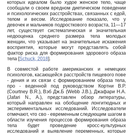
которых идеалом было худое женское тело, чаще
сообщали о своем вредном диетическом поведении
и психологических расстройствах, связанных с едой,
телом и весом. Исследование показало, что у
девочек и мальчиков подросткового возраста, 11—17
лет, существует систематическая и значительная
недооценка среднего размера тела молодых
женщин, что указывает на значительные искажения
восприятия, которые могут представлять собой
фактор риска для формирования здорового образа
тела
[
Schuck, 2018
]
.
В совместой работе американских и немецких
психологов, касающейся расстройств пищевого пове
- дения и их связи с формированием образа тела,
про - веденной под руководством Кортни В.Р.
(Courtney B.R.), Вэб Дж.Б (Webb J.B.), Джафари Н.А.
(Jafari N., A.), представлен обзор литературы,
который направлен на обобщение лонгитюдных и
экспериментальных исследований. Исследователи
отмечают, что сво - евременным следующим шагом в
области изучения процессов формирования образа
тела будет проведение кросс-культурных
исследований и выявление переменных, которые