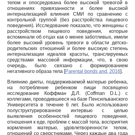
телом и опосредована более высокой тревогой в
отношениях привязанности и более высокой
интернализацией влияния СМИ по сравнению с
контрольной группой (без расстройства пищевого
поведения). Исследование показало, что женщины с
расстройством пищевого поведения, которые
вспоминали об отцах как о менее заботливых, имели
более высокий уровень тревоги в области детско-
родительских отношений и более высокую степень
интернализации идеалов красоты, транслируемых
средствами массовой информации, что, в свою
очередь, было связано с формированием
негативного образа тела
[
Parental bonds and, 2016
]
.
Влиянию диеты, поддерживаемой матерью ребенка,
на потребление ребенком пищи посвящено
исследование Коффман Д.Л. (Coffman D.L.) с
коллегами, проводившееся на базе Пенсильванского
Университета в течение 6 лет. Было использовано
полуструктурированное интервью с целью
выявления особенностей пищевого поведения,
отношения к еде, проблем с массой тела, восприятия
кормления матерью, удовлетворенности телом,
отношений со сверстниками. Через каждые два года