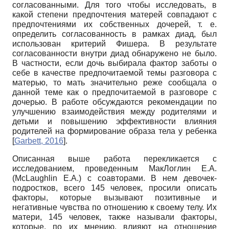
согласованными. Для того чтобы исследовать, в
какой степени предпочтения матерей совпадают с
предпочтениями их собственных дочерей, т. е.
определить согласованность в рамках диад, был
использован критерий Фишера. В результате
согласованности внутри диад обнаружено не было.
В частности, если дочь выбирала фактор заботы о
себе в качестве предпочитаемой темы разговора с
матерью, то мать значительно реже сообщала о
данной теме как о предпочитаемой в разговоре с
дочерью. В работе обсуждаются рекомендации по
улучшению взаимодействия между родителями и
детьми и повышению эффективности влияния
родителей на формирование образа тела у ребенка
[
Garbett, 2016
]
.
Описанная выше работа перекликается с
исследованием, проведенным МакЛоглин Е.А.
(McLaughlin E.A.) с соавторами. В нем девочек-
подростков, всего 145 человек, просили описать
факторы, которые вызывают позитивные и
негативные чувства по отношению к своему телу. Их
матери, 145 человек, также называли факторы,
которые, по их мнению, влияют на отношение