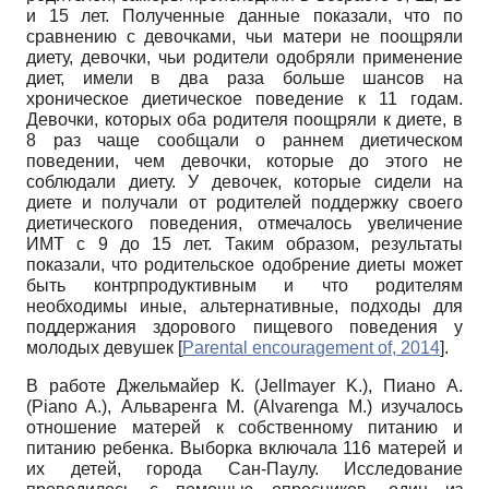
и 15 лет. Полученные данные показали, что по
сравнению с девочками, чьи матери не поощряли
диету, девочки, чьи родители одобряли применение
диет, имели в два раза больше шансов на
хроническое диетическое поведение к 11 годам.
Девочки, которых оба родителя поощряли к диете, в
8 раз чаще сообщали о раннем диетическом
поведении, чем девочки, которые до этого не
соблюдали диету. У девочек, которые сидели на
диете и получали от родителей поддержку своего
диетического поведения, отмечалось увеличение
ИМТ с 9 до 15 лет. Таким образом, результаты
показали, что родительское одобрение диеты может
быть контрпродуктивным и что родителям
необходимы иные, альтернативные, подходы для
поддержания здорового пищевого поведения у
молодых девушек
[
Parental encouragement of, 2014
]
.
В работе Джельмайер К. (Jellmayer K.), Пиано А.
(Piano A.), Альваренга М. (Alvarenga M.) изучалось
отношение матерей к собственному питанию и
питанию ребенка. Выборка включала 116 матерей и
их детей, города Сан-Паулу. Исследование