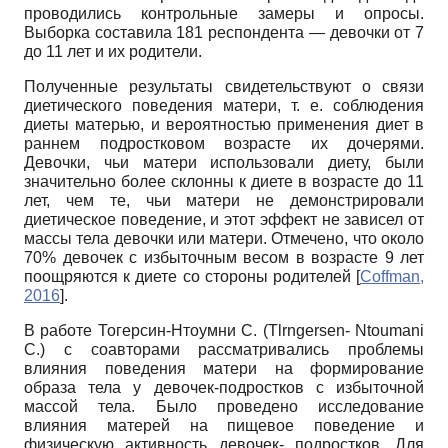
проводились контрольные замеры и опросы.
Выборка составила 181 респондента — девочки от 7
до 11 лет и их родители.
Полученные результаты свидетельствуют о связи
диетического поведения матери, т. е. соблюдения
диеты матерью, и вероятностью применения диет в
раннем подростковом возрасте их дочерями.
Девочки, чьи матери использовали диету, были
значительно более склонны к диете в возрасте до 11
лет, чем те, чьи матери не демонстрировали
диетическое поведение, и этот эффект не зависел от
массы тела девочки или матери. Отмечено, что около
70% девочек с избыточным весом в возрасте 9 лет
поощряются к диете со стороны родителей
[
Coffman,
2016
]
.
В работе Тогерсин-Нтоумни С. (Tlrngersen- Ntoumani
С.) с соавторами рассматривались проблемы
влияния поведения матери на формирование
образа тела у девочек-подростков с избыточной
массой тела. Было проведено исследование
влияния матерей на пищевое поведение и
физическую активность девочек- подростков. Для