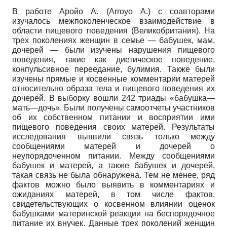
В работе Аройо А. (Arroyo А.) c соавторами
изучалось межпоколенческое взаимодействие в
области пищевого поведения (Великобритания). На
трех поколениях женщин в семье — бабушек, мам,
дочерей — были изучены нарушения пищевого
поведения, такие как диетическое поведение,
конпульсивное переедание, булимия. Также были
изучены прямые и косвенные комментарии матерей
относительно образа тела и пищевого поведения их
дочерей. В выборку вошли 242 триады «бабушка—
мать—дочь». Были получены самоотчеты участников
об их собственном питании и восприятии ими
пищевого поведения своих матерей. Результаты
исследования выявили связь только между
сообщениями матерей и дочерей о
неупорядоченном питании. Между сообщениями
бабушек и матерей, а также бабушек и дочерей,
такая связь не была обнаружена. Тем не менее, ряд
фактов можно было выявить в комментариях и
ожиданиях матерей, в том числе фактов,
свидетельствующих о косвенном влиянии оценок
бабушками материнской реакции на беспорядочное
питание их внучек. Данные трех поколений женщин