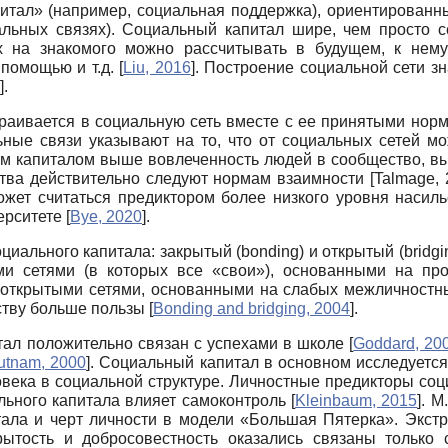
питал» (например, социальная поддержка), ориентирован
льных связях). Социальный капитал шире, чем просто с
х на знакомого можно рассчитывать в будущем, к нем
помощью и т.д.
[
Liu, 2016
]
. Построение социальной сети з
]
.
траивается в социальную сеть вместе с ее принятыми нор
ьные связи указывают на то, что от социальных сетей м
м капиталом выше вовлеченность людей в сообщество, в
ства действительно следуют нормам взаимности
[
Talmage,
ожет считаться преди­ктором более низкого уровня наси
ерситете
[
Bye, 2020
]
.
циального капитала: закрытый
(bonding)
и открытый
(bridgi
и сетями (в которых все «свои»), основанными на пр
 открытыми сетями, основанными на слабых межличностн
ству больше пользы
[
Bonding and bridging, 2004
]
.
тал положительно связан с успехами в школе
[
Goddard, 20
utnam, 2000
]
. Социальный капитал в основном исследуется
века в социальной структуре. Личностные предикторы социа
иального капитала влияет самоконтроль
[
Kleinbaum, 2015
]
. М
тала и черт личности в модели «Большая Пятерка». Экст
ытость и добросовестность оказались связаны только