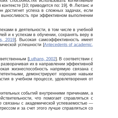
воих способностях использовать когнитивные
нтексте [10; приводится по: 19]. Ф. Лютанс и
н достигнет успеха в сложных задачах, если
ую выносливость при эффективном выполнении
хами в деятельности, в том числе в учебной
лей и к успехам в обучении, сохранять веру в
s, 2019
]
. Высокая самоэффек­тивность имеет
мической успешности
[
Antecedents of academic,
ответственным
[
Luthans, 2002
]
. В соответствии с
, разворачивая их в направлении эффективной
сокая жизнеспособность напрямую связана с
мпетентными, демонстрируют хорошие навыки
стия в учебном процессе, удовлетворения от
ожительных событий внутренними причинами, а
йствительности, что помогает справляться с
же связаны с академической успеваемостью —
трессом и за счет этого лучше справляться со