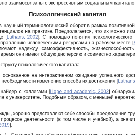
вно взаимосвязаны с экспрессивным социальным капитало
Психологический капитал
в научный терминологический оборот в рамках позитивной 
тенциалов на практике. Предполагается, что их можно изм
уде
[
Luthans, 2002
]
. С помощью понятия психологического к
 управлению человеческими ресурсами на рабочем месте
[
лючают надежду, самоэффективность, жизнеспособность
е время они имеют общую дисперсию и совместно характер
трукту психологического капитала.
, основанное на интерактивном ожидании успешного до
ри необходимости изменение способа их достижения
[
Luthans
Снайдер с коллегами
[
Hope and academic, 2002
]
обнаружил
ла в университете. Подобным образом, с меньшей вероятн
ды, хорошо представляют себе способы преодоления труд
роцессе деятельности (в том числе и учебной), а значи
 2019
]
.