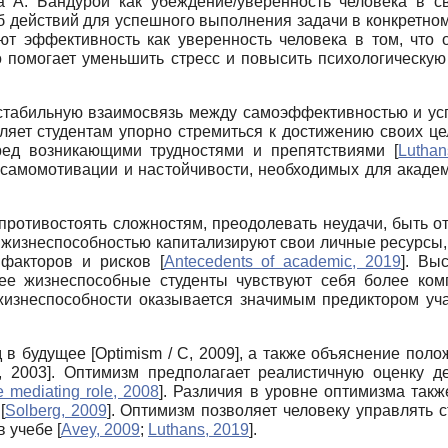
а А. Бандурой как убеждение/уверенность человека в с
действий для успешного выполнения задачи в конкретном ко
т эффективность как уверенность человека в том, что о
о помогает уменьшить стресс и повысить психологическ
табильную взаимосвязь между самоэффективностью и успе
ляет студентам упорно стремиться к достижению своих це
еред возникающими трудностями и препятствиями
[
Luthan
самомотивации и настойчивости, необходимых для акаде
противостоять сложностям, преодолевать неудачи, быть 
 жизнеспособностью капитализируют свои личные ресурсы
 факторов и рисков
[
Antecedents of academic, 2019
]
. Вы
ее жизнеспособные студенты чувствуют себя более ко
жизнеспособности оказывается значимым предиктором уча
д в будущее
[
Optimism / C, 2009
]
, а также объяснение пол
, 2003
]
. Оптимизм предполагает реалистичную оценку де
 mediating role, 2008
]
. Различия в уровне оптимизма так
е
[
Solberg, 2009
]
. Оптимизм позволяет человеку управлять с
в учебе
[
Avey, 2009
;
Luthans, 2019
]
.