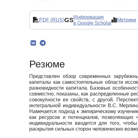
Информация
GS
PDF (RUS)
Метрики
в Google Scholar
Резюме
Представлен обзор современных зарубежны
капиталы как самостоятельные области иссл
разновидности капитала. Базовые особеннос
совместно, показаны, как распределенные ре
совокупности ее свойств, с другой. Перспе
интегральной индивидуальности В.С. Мерлина
Намечается подход к эмпирическому изучени
как ресурсов и потенциалов, позволяющих 
индивидуальности вводится для того, чтоб
раскрытия сильных сторон человеческих возм