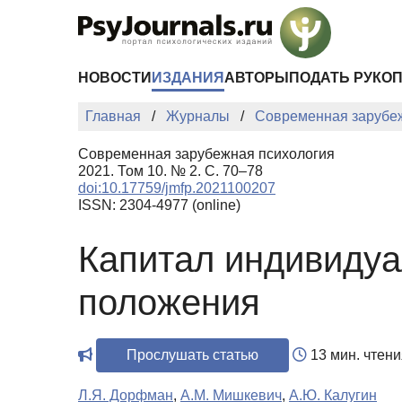
Перейти к основному содержанию
НОВОСТИ
ИЗДАНИЯ
АВТОРЫ
ПОДАТЬ РУКО
Главная
Журналы
Современная зарубе
Современная зарубежная психология
2021. Том 10. № 2. С. 70–78
doi:10.17759/jmfp.2021100207
ISSN: 2304-4977 (online)
Капитал индивидуа
положения
Прослушать статью
13 мин. чтени
Л.Я. Дорфман
,
А.М. Мишкевич
,
А.Ю. Калугин