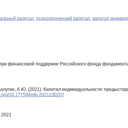
альный капитал
,
психологический капитал
,
капитал индиви
ри финансовой поддержке Российского фонда фундамента
Калугин, А.Ю. (2021). Капитал индивидуальности: предысто
oi.org/10.17759/jmfp.2021100207
 2021