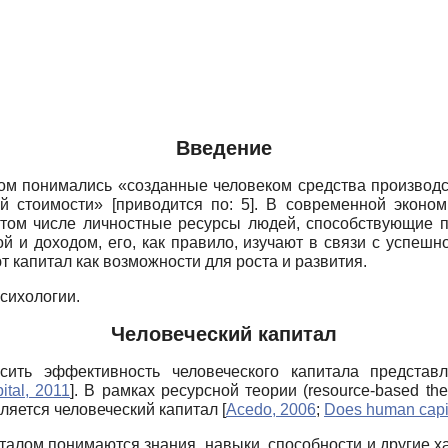
Введение
лом понимались «созданные человеком средства производ
й стоимости» [приводится по: 5]. В современной эконо
в том числе личностные ресурсы людей, способствующие 
й и доходом, его, как правило, изучают в связи с успеш
 капитал как возможности для роста и развития.
сихологии.
Человеческий капитал
сить эффективность человеческого капитала представ
tal, 2011
]
. В рамках ресурсной теории
(resource-based th
вляется человеческий капитал
[
Acedo, 2006
;
Does human capit
талом понимаются знания, навыки, способности и другие 