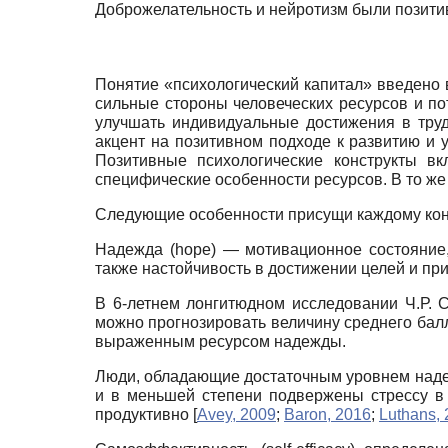
Доброжелательность и нейротизм были позити
Понятие «психологический капитал» введено 
сильные стороны человеческих ресурсов и по
улучшать индивидуальные достижения в тр
акцент на позитивном подходе к развитию и
Позитивные психологические конструкты вк
специфические особенности ресурсов. В то ж
Следующие особенности присущи каждому кон­с
Надежда
(hope)
— мотивационное состояние
также настойчивость в достижении целей и п
В 6-летнем лонгитюдном исследовании Ч.Р. 
можно прогнозировать величину среднего бал
выраженным ресурсом надежды.
Люди, обладающие достаточным уровнем надеж
и в меньшей степени подвержены стрессу в п
продуктивно
[
Avey, 2009
;
Baron, 2016
;
Luthans,