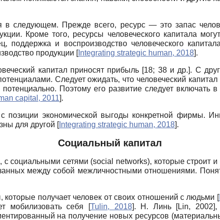
я в следующем. Прежде всего, ресурс — это запас чело
укции. Кроме того, ресурсы человеческого капитала могу
ц, поддержка и воспроизводство человеческого капитал
изводство продукции
[
Integrating strategic human, 2018
]
.
веческий капитал приносят прибыль [18; 38 и др.]. С дру
с потенциалами. Следует ожидать, что человеческий капита
 потенциально. Поэтому его развитие следует включать в 
an capital, 2011
]
.
 с позиции экономической выгоды конкретной фирмы. Ин
зны для другой
[
Integrating strategic human, 2018
]
.
Социальный капитал
, с социальными сетями
(social networks),
которые строит и
язанных между собой межличностными отношениями. Понят
, которые получает человек от своих отношений с людьми
[
ет мобилизовать себя
[
Tulin, 2018
]
. Н. Линь
[
Lin, 2002
]
,
ентированный на получение новых ресурсов (материальны