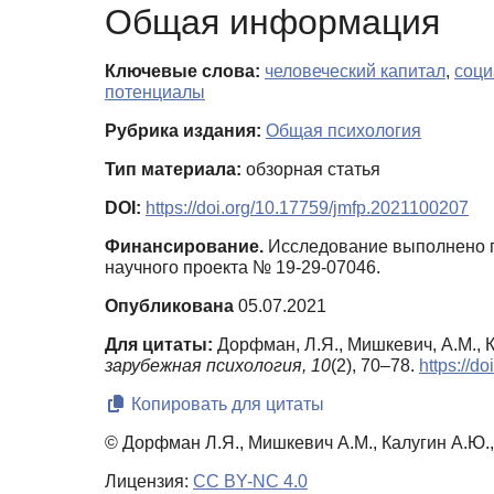
Общая информация
Ключевые слова:
человеческий капитал
,
соци
потенциалы
Рубрика издания:
Общая психология
Тип материала:
обзорная статья
DOI:
https://doi.org/10.17759/jmfp.2021100207
Финансирование.
Исследование выполнено п
научного проекта № 19-29-07046.
Опубликована
05.07.2021
Для цитаты:
Дорфман, Л.Я., Мишкевич, А.М., 
зарубежная психология,
10
(2), 70–78.
https://d
Копировать для цитаты
© Дорфман Л.Я., Мишкевич А.М., Калугин А.Ю.,
Лицензия:
CC BY-NC 4.0