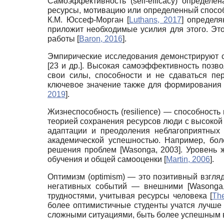
Самоэффективность
(self-efficacy)
определен
ресурсы, мотивацию или определенный способ 
К.М. Юссеф-Морган
[
Luthans, 2017
]
определяю
приложит необходимые усилия для этого. Эт
работы
[
Baron, 2016
]
.
Эмпирические исследования демонстрируют с
[23 и др.]. Высокая самоэффективность позво
свои силы, способности и не сдаваться п
ключевое значение также для формирования 
2019
]
.
Жизнеспособность
(resilience)
— способность 
теорией сохранения ресурсов люди с высокой
адаптации и преодоления неблагоприятных
академической успешностью. Например, бол
решения проблем
[
Wasonga, 2003
]
. Уровень 
обучения и общей самооценки
[
Martin, 2006
]
.
Оптимизм
(optimism)
— это позитивный взгля
негативных событий — внешними
[
Wasonga
трудностями, учитывая ресурсы человека
[
The
более оптимистичные студенты учатся лучш
сложными ситуациями, быть более успешным 