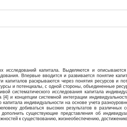
х исследований капитала. Выделяются и описываются ч
едования. Впервые вводится и развивается понятие капи
ти капиталов раскрываются через понятия ресурсов и по
сурсы и потенциалы, с одной стороны, объединенные ресу
ктивой систематического исследования капитала индивид
 [4] и концепции системной интеграции индивидуальности
ю капитала индивидуальности на основе учета разноуровн
человеку добиваться высоких результатов в различных с
ы дополнить существующие представления об индивидуа
ожностей к существованию, жизнеобеспечению, достижению