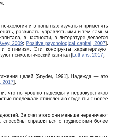
м.
психологии и в попытках изучать и применять
енять, развивать, управлять ими и тем самым
апитала, в частности, в литературе делается
Avey, 2009
;
Positive psychological capital, 2007
]
.
 и оптимизм. Эти конструкты характеризуют
изуют психологический капитал
[
Luthans, 2017
]
.
стижения целей
[
Snyder, 1991
]
. Надежда — это
, 2017
]
.
и, что по уровню надежды у первокурсников
остью подлежали отчислению студенты с более
ностей. За счет этого они меньше нервничают
т, способны справляться с трудностями более