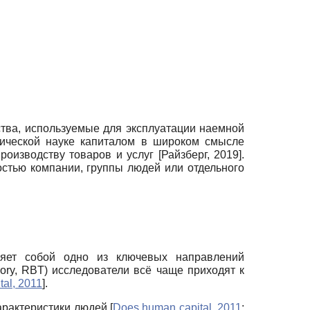
ства, используемые для эксплуатации наемной
мической науке капиталом в широком смысле
производству товаров и услуг
[
Райзберг, 2019
]
.
ностью компании, группы людей или отдельного
ляет собой одно из ключевых направлений
eory, RBT)
исследователи всё чаще приходят к
al, 2011
]
.
характеристики людей
[
Does human capital, 2011
;