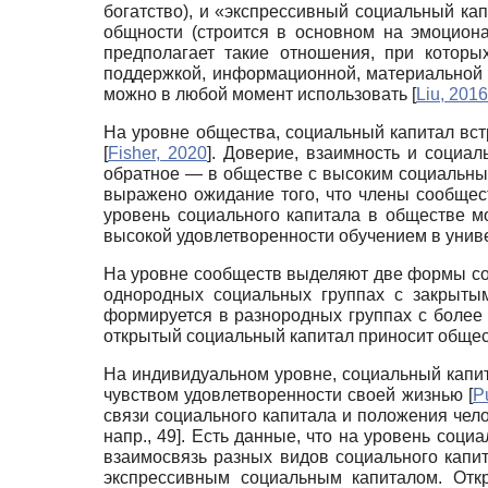
богатство), и «экспрессивный социальный ка
общности (строится в основном на эмоциона
предполагает такие отношения, при которы
поддержкой, информационной, материальной 
можно в любой момент использовать
[
Liu, 2016
На уровне общества, социальный капитал вс
[
Fisher, 2020
]
. Доверие, взаимность и социал
обратное — в обществе с высоким социальны
выражено ожидание того, что члены сообще
уровень социального капитала в обществе м
высокой удовлетворенности обучением в унив
На уровне сообществ выделяют две формы со
однородных социальных группах с закрытым
формируется в разнородных группах с более
открытый социальный капитал приносит обще
На индивидуальном уровне, социальный капи
чувством удовлетворенности своей жизнью
[
P
связи социального капитала и положения чело
напр., 49]. Есть данные, что на уровень соц
взаимосвязь разных видов социального капи
экспрессивным социальным капиталом. Откр