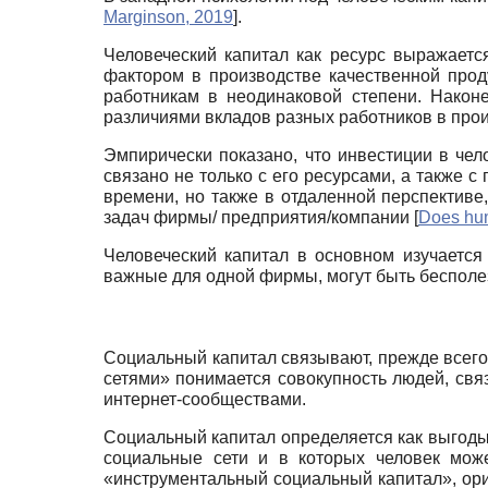
Marginson, 2019
]
.
Человеческий капитал как ресурс выражаетс
фактором в производстве качественной прод
работникам в неодинаковой степени. Наконе
различиями вкладов разных работников в про
Эмпирически показано, что инвестиции в чело
связано не только с его ресурсами, а также 
времени, но также в отдаленной перспективе,
задач фирмы/ предприятия/компании
[
Does hum
Человеческий капитал в основном изучается
важные для одной фирмы, могут быть бесполе
Социальный капитал связывают, прежде всего
сетями» понимается совокупность людей, св
интернет-сообществами.
Социальный капитал определяется как выгоды
социальные сети и в которых человек мож
«инструментальный социальный капитал», ори