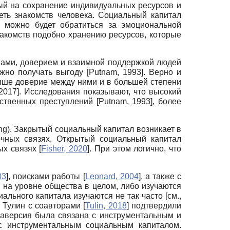
ный на сохранение индивидуальных ресурсов и
еть знакомств человека. Социальный капитал
у можно будет обратиться за эмоциональной
накомств подобно хранению ресурсов, которые
мами, доверием и взаимной поддержкой людей
ожно получать выгоду
[
Putnam, 1993
]
. Верно и
ыше доверие между ними и в большей степени
 2017
]
. Исследования показывают, что высокий
льственных преступлений
[
Putnam, 1993
]
, более
ng).
Закрытый социальный капитал возникает в
очных связях. Открытый социальный капитал
ых связях
[
Fisher, 2020
]
. При этом логично, что
03
]
, поисками работы
[
Leonard, 2004
]
, а также с
 на уровне общества в целом, либо изучаются
льного капитала изучаются не так часто [см.,
. Тулин с соавторами
[
Tulin, 2018
]
подтвердили
раверсия была связана с инструментальным и
 с инструментальным социальным капиталом.