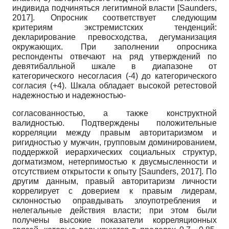
индивида подчиняться легитимной власти
[
Saunders,
2017
]
. Опросник соответствует следующим
критериям экстремистских тенденций:
декларирование превосходства, дегуманизация
окружающих. При заполнении опросника
респонденты отвечают на ряд утверждений по
девятибалльной шкале в диапазоне от
категорического несогласия (-4) до категорического
согласия (+4). Шкала обладает высокой ретестовой
надежностью и надежностью-
согласованностью, а также конструктной
валидностью. Подтверждены положительные
корреляции между правым авторитаризмом и
ригидностью у мужчин, групповым доминированием,
поддержкой иерархических социальных структур,
догматизмом, нетерпимостью к двусмысленности и
отсутствием открытости к опыту
[
Saunders, 2017
]
. По
другим данным, правый авторитаризм личности
коррелирует с доверием к правым лидерам,
склонностью оправдывать злоупотребления и
нелегальные действия власти; при этом были
получены высокие показатели корреляционных