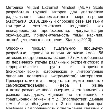
Методика Militant Extremist Mindset (MEM) Scale
разработана группой авторов для диагностики
радикального экстремистского мировоззрения
(Австралия, 2010). Данный опросник отвечает таким
критериям экстремистских тенденций, как
декларирование превосходства, дегуманизация
окружающих, привлекательность темы насилия,
антиобщественные настроения
[
Stankov, 2010
]
.
Опросник прошел тщательную процедуру
разработки, первичная версия методики имела 56
айтемов, построенных на основе 20 тем, отобранных
из первичного (труды различных экстремистских и
террористических групп) и вторичного
(психологические, исторические и литературные
описания поведения экстремистов) материалов.
Примеры таких тем — «пуританство», «готовность к
самопожертвованию», «вера в жизнь
и вознаграждение после смерти», «нетерпимость к
разным взглядам», «цинизм по отношению к
традиционной этике» и т. д. Впоследствии данные
темы были объединены в 3 основных фактора:
Nastiness / Озлобленность (утверждения связаны с