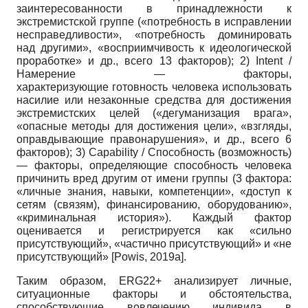
заинтересованности в принадлежности к
экстремистской группе («потребность в исправлении
несправедливости», «потребность доминировать
над другими», «восприимчивость к идеологической
проработке» и др., всего 13 факторов); 2) Intent /
Намерение — факторы,
характеризующие готовность человека использовать
насилие или незаконные средства для достижения
экстремистских целей («дегуманизация врага»,
«опасные методы для достижения цели», «взгляды,
оправдывающие правонарушения», и др., всего 6
факторов); 3) Capability / Способность (возможность)
— факторы, определяющие способность человека
причинить вред другим от имени группы (3 фактора:
«личные знания, навыки, компетенции», «доступ к
сетям (связям), финансированию, оборудованию»,
«криминальная история»). Каждый фактор
оценивается и регистрируется как «сильно
присутствующий», «частично присутствующий» и «не
присутствующий»
[
Powis, 2019а
]
.
Таким образом, ERG22+ анализирует личные,
ситуационные факторы и обстоятельства,
способствующие вовлечению индивида в