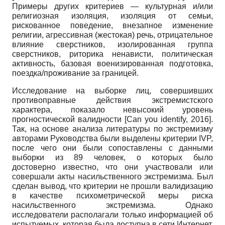
Примеры других критериев — культурная и/или
религиозная изоляция, изоляция от семьи,
рискованное поведение, внезапное изменение
религии, агрессивная (жестокая) речь, отрицательное
влияние сверстников, изолированная группа
сверстников, риторика ненависти, политическая
активность, базовая военизированная подготовка,
поездка/проживание за границей.
Исследование на выборке лиц, совершивших
противоправные действия экстремистского
характера, показало невысокий уровень
прогностической валидности
[
Can you identify, 2016
]
.
Так, на основе анализа литературы по экстремизму
авторами Руководства были выделены критерии IVP,
после чего они были сопоставлены с данными
выборки из 89 человек, о которых было
достоверно известно, что они участвовали или
совершали акты насильственного экстремизма. Был
сделан вывод, что критерии не прошли валидизацию
в качестве психометрической меры риска
насильственного экстремизма. Однако
исследователи располагали только информацией об
испытуемых, которая была доступна в сети Интернет,