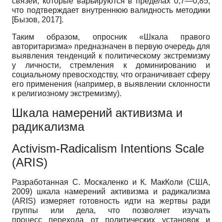
связей, которые варьируются в пределах 0,7—0,85,
что подтверждает внутреннюю валидность методики
[
Бызов, 2017
]
.
Таким образом, опросник «Шкала правого
авторитаризма» предназначен в первую очередь для
выявления тенденций к политическому экстремизму
у личности, стремления к доминированию и
социальному превосходству, что ограничивает сферу
его применения (например, в выявлении склонности
к религиозному экстремизму).
Шкала намерений активизма и
радикализма
Activism-Radicalism Intentions Scale
(ARIS)
Разработанная С. Москаленко и К. МакКоли (США,
2009) шкала намерений активизма и радикализма
(ARIS) измеряет готовность идти на жертвы ради
группы или дела, что позволяет изучать
процесс перехода от политических установок и