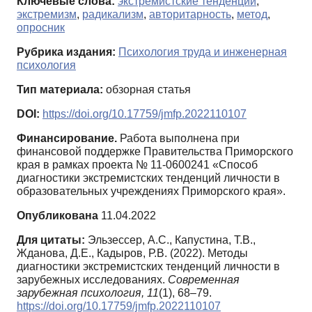
Ключевые слова:
экстремистские тенденции
,
экстремизм
,
радикализм
,
авторитарность
,
метод
,
опросник
Рубрика издания:
Психология труда и инженерная
психология
Тип материала:
обзорная статья
DOI:
https://doi.org/10.17759/jmfp.2022110107
Финансирование.
Работа выполнена при
финансовой поддержке Правительства Приморского
края в рамках проекта № 11-0600241 «Способ
диагностики экстремистских тенденций личности в
образовательных учреждениях Приморского края».
Опубликована
11.04.2022
Для цитаты:
Эльзессер, А.С., Капустина, Т.В.,
Жданова, Д.Е., Кадыров, Р.В. (2022). Методы
диагностики экстремистских тенденций личности в
зарубежных исследованиях.
Современная
зарубежная психология,
11
(1), 68–79.
https://doi.org/10.17759/jmfp.2022110107