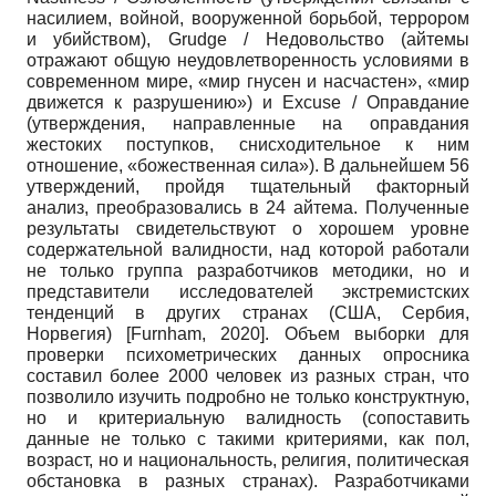
насилием, войной, вооруженной борьбой, террором
и убийством), Grudge / Недовольство (айтемы
отражают общую неудовлетворенность условиями в
современном мире, «мир гнусен и насчастен», «мир
движется к разрушению») и Excuse / Оправдание
(утверждения, направленные на оправдания
жестоких поступков, снисходительное к ним
отношение, «божественная сила»). В дальнейшем 56
утверждений, пройдя тщательный факторный
анализ, преобразовались в 24 айтема. Полученные
результаты свидетельствуют о хорошем уровне
содержательной валидности, над которой работали
не только группа разработчиков методики, но и
представители исследователей экстремистских
тенденций в других странах (США, Сербия,
Норвегия)
[
Furnham, 2020
]
. Объем выборки для
проверки психометрических данных опросника
составил более 2000 человек из разных стран, что
позволило изучить подробно не только конструктную,
но и критериальную валидность (сопоставить
данные не только с такими критериями, как пол,
возраст, но и национальность, религия, политическая
обстановка в разных странах). Разработчиками