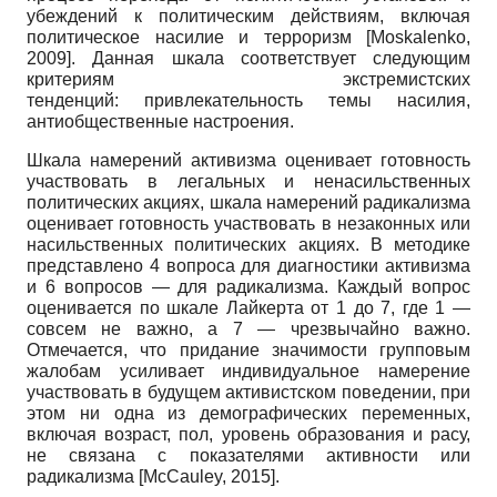
убеждений к политическим действиям, включая
политическое насилие и терроризм
[
Moskalenko,
2009
]
. Данная шкала соответствует следующим
критериям экстремистских
тенденций: привлекательность темы насилия,
антиобщественные настроения.
Шкала намерений активизма оценивает готовность
участвовать в легальных и ненасильственных
политических акциях, шкала намерений радикализма
оценивает готовность участвовать в незаконных или
насильственных политических акциях. В методике
представлено 4 вопроса для диагностики активизма
и 6 вопросов — для радикализма. Каждый вопрос
оценивается по шкале Лайкерта от 1 до 7, где 1 —
совсем не важно, а 7 — чрезвычайно важно.
Отмечается, что придание значимости групповым
жалобам усиливает индивидуальное намерение
участвовать в будущем активистском поведении, при
этом ни одна из демографических переменных,
включая возраст, пол, уровень образования и расу,
не связана с показателями активности или
радикализма
[
McCauley, 2015
]
.