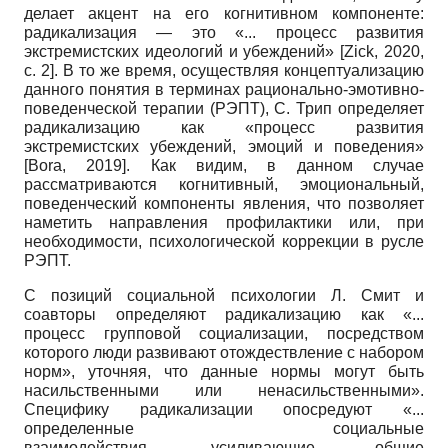
делает акцент на его когнитивном компоненте:
радикализация — это «... процесс развития
экстремистских идеологий и убеждений»
[
Zick, 2020
,
с. 2]
. В то же время, осуществляя концептуализацию
данного понятия в терминах рационально-эмотивно-
поведенческой терапии (РЭПТ), С. Трип определяет
радикализацию как «процесс развития
экстремистских убеждений, эмоций и поведения»
[
Bora, 2019
]
. Как видим, в данном случае
рассматриваются когнитивный, эмоциональный,
поведенческий компоненты явления, что позволяет
наметить направления профилактики или, при
необходимости, психологической коррекции в русле
РЭПТ.
С позиций социальной психологии Л. Смит и
соавторы определяют радикализацию как «...
процесс групповой социализации, посредством
которого люди развивают отождествление с набором
норм», уточняя, что данные нормы могут быть
насильственными или ненасильственными».
Специфику радикализации опосредуют «...
определенные социальные
взаимодействия, усиливающие общие