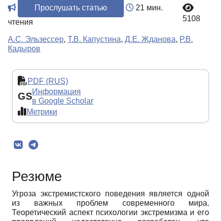
Прослушать статью
21 мин.
5108
чтения
А.С. Эльзессер
,
Т.В. Капустина
,
Д.Е. Жданова
,
Р.В.
Кадыров
PDF (RUS)
Информация
GS
в Google Scholar
Метрики
Резюме
Угроза экстремистского поведения является одной
из важных проблем современного мира.
Теоретический аспект психологии экстремизма и его