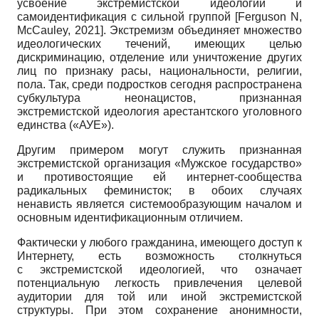
усвоение экстремистской идеологии и
самоидентификация с сильной группой
[
Ferguson N,
McCauley, 2021
]
. Экстремизм объединяет множество
идеологических течений, имеющих целью
дискриминацию, отделение или уничтожение других
лиц по признаку расы, национальности, религии,
пола. Так, среди подростков сегодня распространена
субкультура неонацистов, признанная
экстремистской идеология арестантского уголовного
единства («АУЕ»).
Другим примером могут служить признанная
экстремистской организация «Мужское государство»
и противостоящие ей интернет-сообщества
радикальных феминисток; в обоих случаях
ненависть является системообразующим началом и
основным идентификационным отличием.
Фактически у любого гражданина, имеющего доступ к
Интернету, есть возможность столкнуться
с экстремистской идеологией, что означает
потенциальную легкость привлечения целевой
аудитории для той или иной экстремистской
структуры. При этом сохранение анонимности,