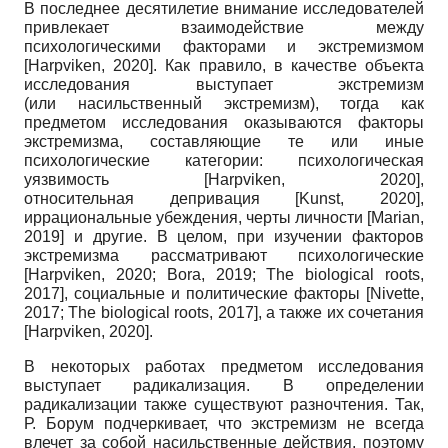
В последнее десятилетие внимание исследователей
привлекает взаимодействие между
психологическими факторами и экстремизмом
[
Harpviken, 2020
]
. Как правило, в качестве объекта
исследования выступает экстремизм
(или насильственный экстремизм), тогда как
предметом исследования оказываются факторы
экстремизма, составляющие те или иные
психологические категории: психологическая
уязвимость
[
Harpviken, 2020
]
,
относительная депривация
[
Kunst, 2020
]
,
иррациональные убеждения, черты личности
[
Marian,
2019
]
и другие. В целом, при изучении факторов
экстремизма рассматривают психологические
[
Harpviken, 2020
;
Bora, 2019
;
The biological roots,
2017
]
, социальные и политические факторы
[
Nivette,
2017
;
The biological roots, 2017
]
, а также их сочетания
[
Harpviken, 2020
]
.
В некоторых работах предметом исследования
выступает радикализация. В определении
радикализации также существуют разночтения. Так,
Р. Борум подчеркивает, что экстремизм не всегда
влечет за собой насильственные действия, поэтому