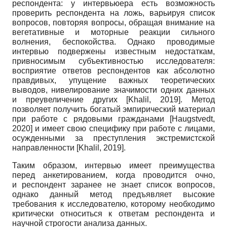
респондента: у интервьюера есть возможность
проверить респондента на ложь, варьируя список
вопросов, повторяя вопросы, обращая внимание на
вегетативные и моторные реакции сильного
волнения, беспокойства. Однако проводимые
интервью подвержены известным недостаткам,
привносимым субъективностью исследователя:
восприятие ответов респондентов как абсолютно
правдивых, упущение важных теоретических
выводов, нивелирование значимости одних данных
и преувеличение других
[
Khalil, 2019
]
. Метод
позволяет получить богатый эмпирический материал
при работе с рядовыми гражданами
[
Haugstvedt,
2020
]
и имеет свою специфику при работе с лицами,
осужденными за преступления экстремистской
направленности
[
Khalil, 2019
]
.
Таким образом, интервью имеет преимущества
перед анкетированием, когда проводится очно,
и респондент заранее не знает список вопросов,
однако данный метод предъявляет высокие
требования к исследователю, которому необходимо
критически относиться к ответам респондента и
научной строгости анализа данных.