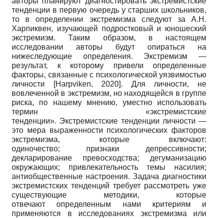
авторы планируют диагностировать экстремистские
тенденции в первую очередь у старших школьников,
то в определении экстремизма следуют за А.Н.
Харпиквен, изучающей подростковый и юношеский
экстремизм. Таким образом, в настоящем
исследовании авторы будут опираться на
нижеследующие определения. Экстремизм —
результат, к которому привели определенные
факторы, связанные с психологической уязвимостью
личности
[
Harpviken, 2020
]
. Для личности, не
вовлеченной в экстремизм, но находящейся в группе
риска, по нашему мнению, уместно использовать
термин «экстремистские
тенденции». Экстремистские тенденции личности —
это мера выраженности психологических факторов
экстремизма, которые включают:
одиночество; признаки депрессивности;
декларирование превосходства; дегуманизацию
окружающих; привлекательность темы насилия;
антиобщественные настроения. Задача диагностики
экстремистских тенденций требует рассмотреть уже
существующие методики, которые
отвечают определенным нами критериям и
применяются в исследованиях экстремизма или