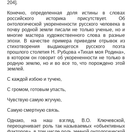
204]
.
Конечно, определенная доля истины в словах
российского историка присутствует. Об
онтологической укорененности русского человека в
почву родной земли писали не только ученые, но и
многие мастера художественного слова в разные
эпохи. В качестве примера приведем отрывок из
стихотворения выдающегося русского поэта
прошлого столетия Н. Рубцова «Тихая моя Родина»,
в котором он говорит об укорененности не только в
родную землю, но и во все то, что порождено этой
землей.
С каждой избою и тучею,
С громом, готовым упасть,
Чувствую самую жгучую,
Самую смертную связь.
Однако, на наш взгляд, В.О. Ключевской,
переоценивает роль так называемых «объективных
факторов», в том числе роль земной онтологической