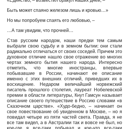
«Единство, – возвестил оракул наших дней, –
Быть может спаяно железом лишь и кровью…»
Но мы попробуем спаять его любовью, –
…А там увидим, что прочней…
Став русским народом, наши предки тем самым
выбрали свою судьбу и в земном бытии: они стали
радикально отличаться от своих соседей. Причем это
духовное отличие нашло свое отражение во многих
чертах земного бытия нашего народа. Интересно
отметить, что многие иностранцы, впервые
побывавшие в России, начинают ее описание
именно с этих внешних отличий, приведших их в
восхищение. Недаром величайший норвежский
писатель прошлого столетия, лауреат Нобелевской
премии в области литературы, Кнут Гамсун называет
описание своего путешествие в Россию словами «в
Сказочном царстве». «Худо-бедно, – начинает он
свое повествование об увиденном в Москве, – но я
повидал четыре из пяти частей света. Правда, я не
все там видел, а в Австралии так и вовсе не был, но
кое-где я все-таки побывал и кое-что все-таки