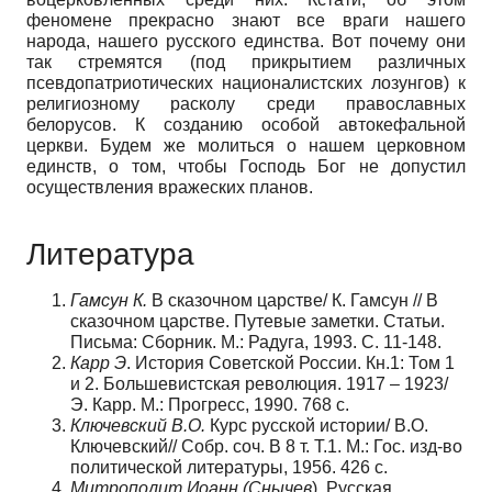
феномене прекрасно знают все враги нашего
народа, нашего русского единства. Вот почему они
так стремятся (под прикрытием различных
псевдопатриотических националистских лозунгов) к
религиозному расколу среди православных
белорусов. К созданию особой автокефальной
церкви. Будем же молиться о нашем церковном
единств, о том, чтобы Господь Бог не допустил
осуществления вражеских планов.
Литература
Гамсун К.
В сказочном царстве/ К. Гамсун // В
сказочном царстве. Путевые заметки. Статьи.
Письма: Сборник. М.: Радуга, 1993. С. 11-148.
Карр Э
. История Советской России. Кн.1: Том 1
и 2. Большевистская революция. 1917 – 1923/
Э. Карр. М.: Прогресс, 1990. 768 с.
Ключевский В.О.
Курс русской истории/ В.О.
Ключевский// Собр. соч. В 8 т. Т.1. М.: Гос. изд-во
политической литературы, 1956. 426 с.
Митрополит Иоанн (Снычев
). Русская