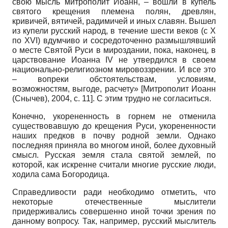
свою мысль митрополит Иоанн, – вошли в купель
святого крещения племена полян, древлян,
кривичей, вятичей, радимичей и иных славян. Вышел
из купели русский народ, в течение шести веков (с X
по XVI) вдумчиво и сосредоточенно размышлявший
о месте Святой Руси в мироздании, пока, наконец, в
царствование Иоанна IV не утвердился в своем
национально-религиозном мировоззрении. И все это
– вопреки обстоятельствам, условиям,
возможностям, выгоде, расчету»
[
Митрополит Иоанн
(Снычев), 2004
, с. 11]
. С этим трудно не согласиться.
Конечно, укорененность в горнем не отменила
существовавшую до крещения Руси, укорененности
наших предков в почву родной земли. Однако
последняя приняла во многом иной, более духовный
смысл. Русская земля стала святой землей, по
которой, как искренне считали многие русские люди,
ходила сама Богородица.
Справедливости ради необходимо отметить, что
некоторые отечественные мыслители
придерживались совершенно иной точки зрения по
данному вопросу. Так, например, русский мыслитель