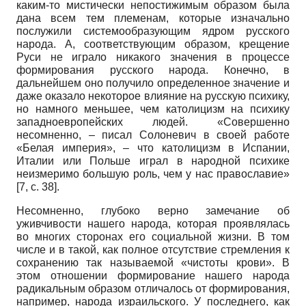
каким-то мистически непостижимым образом была
дана всем тем племенам, которые изначально
послужили системообразующим ядром русского
народа. А, соответствующим образом, крещение
Руси не играло никакого значения в процессе
формирования русского народа. Конечно, в
дальнейшем оно получило определенное значение и
даже оказало некоторое влияние на русскую психику,
но намного меньшее, чем католицизм на психику
западноевропейских людей. «Совершенно
несомненно, – писал Солоневич в своей работе
«Белая империя», – что католицизм в Испании,
Италии или Польше играл в народной психике
неизмеримо большую роль, чем у нас православие»
[7, с. 38].
Несомненно, глубоко верно замечание об
уживчивости нашего народа, которая проявлялась
во многих сторонах его социальной жизни. В том
числе и в такой, как полное отсутствие стремления к
сохранению так называемой «чистоты крови». В
этом отношении формирование нашего народа
радикальным образом отличалось от формирования,
например, народа израильского. У последнего, как