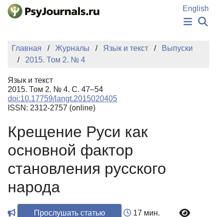
Перейти к основному содержанию
English
НОВОСТИ
Главная
Журналы
Язык и текст
Выпуски
ИЗДАНИЯ
2015. Том 2. № 4
АВТОРЫ
ПОДАТЬ РУКОПИСЬ
Язык и текст
БАЗА ЗНАНИЙ
2015. Том 2. № 4. С. 47–54
doi:10.17759/langt.2015020405
КЛЮЧЕВЫЕ СЛОВА
ISSN: 2312-2757 (online)
Регистрация
Вход
Крещение Руси как
основной фактор
становления русского
народа
Прослушать статью
17 мин.