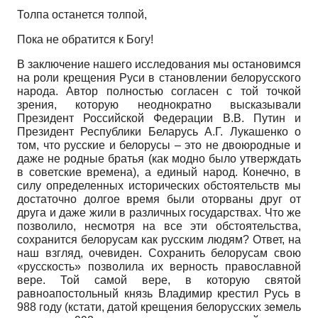
Толпа останется толпой,
Пока не обратится к Богу!
В заключение нашего исследования мы остановимся
на роли крещения Руси в становлении белорусского
народа. Автор полностью согласен с той точкой
зрения, которую неоднократно высказывали
Президент Российской Федерации В.В. Путин и
Президент Республики Беларусь А.Г. Лукашенко о
том, что русские и белорусы – это не двоюродные и
даже не родные братья (как модно было утверждать
в советские времена), а единый народ. Конечно, в
силу определенных исторических обстоятельств мы
достаточно долгое время были оторваны друг от
друга и даже жили в различных государствах. Что же
позволило, несмотря на все эти обстоятельства,
сохранится белорусам как русским людям? Ответ, на
наш взгляд, очевиден. Сохранить белорусам свою
«русскость» позволила их верность православной
вере. Той самой вере, в которую святой
равноапостольный князь Владимир крестил Русь в
988 году (кстати, датой крещения белорусских земель