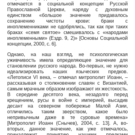
отмечается в социальной концепции Русской
Православной Церкви, наряду с духовным
единством «большое значение придавалось
сохранению чистоты крови: браки с
иноплеменниками не одобрялись, так как при таких
браках «семя святое» смешивалось с «народами
иноплеменными» (Ездр. 9, 2)»
[
Основы Социальной
концепции, 2000
, с. 6]
.
Однако, на наш взгляд, не психологическая
уживчивость имела определяющее значение для
становлении русского народа. Во-первых, не нужно
идеализировать наших языческих предков.
«Летописи VI века, – отмечал митрополит Иоанн, –
рассказывая о столкновении славян с Византией,
самым мрачным образом изображают их жестокость.
В середине десятого века, незадолго перед
крещением, русы в войне с империей, высадив
десант на северном побережье Малой Азии,
отличились таким зверством, какое было
непривычным даже в те суровые времена»
[
Митрополит Иоанн (Снычев), 2004
, с. 13]
. А, во-
вторых, данное значение, как уже отмечалось,
принадлежит принятию нашими предками