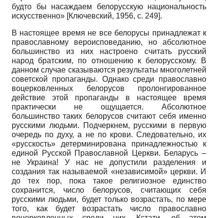
будто бы насаждаем белорусскую национальность
искусственно»
[
Ключевский, 1956
, с. 249]
.
В настоящее время не все белорусы принадлежат к
православному вероисповеданию, но абсолютное
большинство из них настроено считать русский
народ братским, по отношению к белорусскому. В
данном случае сказываются результаты многолетней
советской пропаганды. Однако среди православно
воцерковленных белорусов пролонгированное
действие этой пропаганды в настоящее время
практически не ощущается. Абсолютное
большинство таких белорусов считают себя именно
русскими людьми. Подчеркнем, русскими в первую
очередь по духу, а не по крови. Следовательно, их
«русскость» детерминирована принадлежностью к
единой Русской Православной Церкви. Беларусь –
не Украина! У нас не допустили разделения и
создания так называемой «независимой» церкви. И
до тех пор, пока такое религиозное единство
сохранится, число белорусов, считающих себя
русскими людьми, будет только возрастать, по мере
того, как будет возрастать число православно
воцерковленных среди них. Кстати, об этом