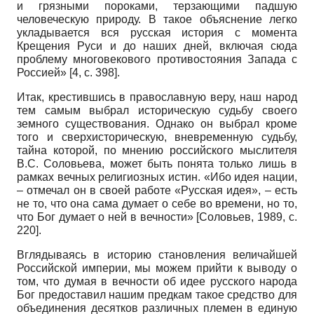
и грязными пороками, терзающими падшую
человеческую природу. В такое объяснение легко
укладывается вся русская история с момента
Крещения Руси и до наших дней, включая сюда
проблему многовекового противостояния Запада с
Россией» [4, с. 398].
Итак, крестившись в православную веру, наш народ
тем самым выбрал историческую судьбу своего
земного существования. Однако он выбрал кроме
того и сверхисторическую, вневременную судьбу,
тайна которой, по мнению российского мыслителя
В.С. Соловьева, может быть понята только лишь в
рамках вечных религиозных истин. «Ибо идея нации,
– отмечал он в своей работе «Русская идея», – есть
не то, что она сама думает о себе во времени, но то,
что Бог думает о ней в вечности»
[
Соловьев, 1989
, с.
220]
.
Вглядываясь в историю становления величайшей
Российской империи, мы можем прийти к выводу о
том, что думая в вечности об идее русского народа
Бог предоставил нашим предкам такое средство для
объединения десятков различных племен в единую