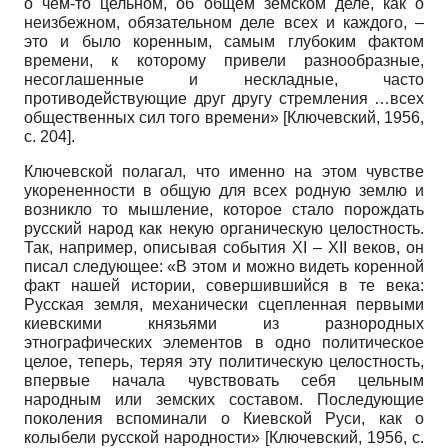
о чем-то цельном, об общем земском деле, как о
неизбежном, обязательном деле всех и каждого, –
это и было коренным, самым глубоким фактом
времени, к которому привели разнообразные,
несоглашенные и нескладные, часто
противодействующие друг другу стремления …всех
общественных сил того времени»
[
Ключевский, 1956
,
с. 204]
.
Ключевской полагал, что именно на этом чувстве
укорененности в общую для всех родную землю и
возникло то мышление, которое стало порождать
русский народ как некую органическую целостность.
Так, например, описывая события XI – XII веков, он
писал следующее: «В этом и можно видеть коренной
факт нашей истории, совершившийся в те века:
Русская земля, механически сцепленная первыми
киевскими князьями из разнородных
этнографических элементов в одно политическое
целое, теперь, теряя эту политическую целостность,
впервые начала чувствовать себя цельным
народным или земских составом. Последующие
поколения вспоминали о Киевской Руси, как о
колыбели русской народности»
[
Ключевский, 1956
, с.