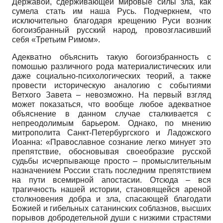
Державой, сдерживающей мировые силы зла, как
сумела стать им наша Русь. Подчеркнем, что
исключительно благодаря крещению Руси возник
богоизбранный русский народ, провозгласивший
себя «Третьим Римом».
Адекватно объяснить такую богоизбранность с
помошью различного рода материалистических или
даже социально-психологических теорий, а также
провести историческую аналогию с событиями
Ветхого Завета – невозможно. На первый взгляд
может показаться, что вообще любое адекватное
объяснение в данном случае сталкивается с
непреодолимым барьером. Однако, по мнению
митрополита Санкт-Петербургского и Ладожского
Иоанна: «Православное сознание легко минует это
препятствие, обосновывая своеобразие русской
судьбы исчерпывающе просто – промыслительным
назначением России стать последним препятствием
на пути всемирной апостасии. Отсюда – вся
трагичность нашей истории, становящейся ареной
столкновения добра и зла, спасающей благодати
Божией и гибельных сатанинских соблазнов, высших
порывов добродетельной души с низкими страстями