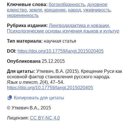
Ключевые слова:
богоизбранность
,
духовное
единство
,
земля
,
крещение
,
народ
,
уживчивость
,
укорененность
Рубрика издания:
Лингводидактика и новации.
Психологические основы изучения языков и культур
Тип материала:
научная статья
DOI:
https://doi.org/10.17759/langt.2015020405
Опубликована
25.12.2015
Для цитаты:
Уткевич, В.А. (2015). Крещение Руси как
основной фактор становления русского народа.
Язык и текст,
2
(4), 47–54.
https://doi.org/10.17759/langt.2015020405
Копировать для цитаты
© Уткевич В.А., 2015
Лицензия:
CC BY-NC 4.0