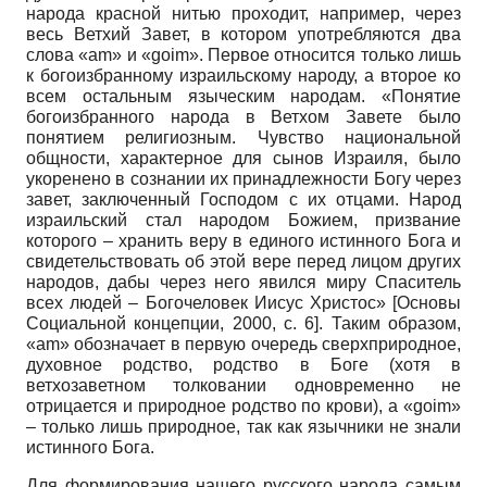
народа красной нитью проходит, например, через
весь Ветхий Завет, в котором употребляются два
слова «am» и «goim». Первое относится только лишь
к богоизбранному израильскому народу, а второе ко
всем остальным языческим народам. «Понятие
богоизбранного народа в Ветхом Завете было
понятием религиозным. Чувство национальной
общности, характерное для сынов Израиля, было
укоренено в сознании их принадлежности Богу через
завет, заключенный Господом с их отцами. Народ
израильский стал народом Божием, призвание
которого – хранить веру в единого истинного Бога и
свидетельствовать об этой вере перед лицом других
народов, дабы через него явился миру Спаситель
всех людей – Богочеловек Иисус Христос»
[
Основы
Социальной концепции, 2000
, с. 6]
. Таким образом,
«am» обозначает в первую очередь сверхприродное,
духовное родство, родство в Боге (хотя в
ветхозаветном толковании одновременно не
отрицается и природное родство по крови), а «goim»
– только лишь природное, так как язычники не знали
истинного Бога.
Для формирования нашего русского народа самым