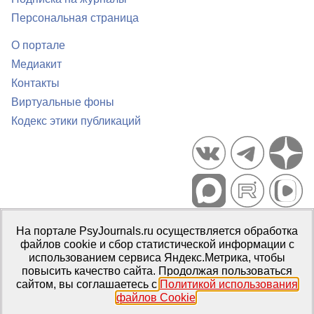
Персональная страница
О портале
Медиакит
Контакты
Виртуальные фоны
Кодекс этики публикаций
Портал психологических изданий PsyJournals.ru, 2007–2026
На портале PsyJournals.ru осуществляется обработка
Правила использования материалов
файлов cookie и сбор статистической информации с
Свидетельство регистрации СМИ
Эл № ФС77-66447 от 14 июля
использованием сервиса Яндекс.Метрика, чтобы
2016 г.
повысить качество сайта. Продолжая пользоваться
сайтом, вы соглашаетесь с
Политикой использования
Издатель:
ФГБОУ ВО МГППУ
файлов Cookie
.
Репозиторий открытого доступа