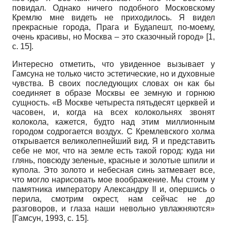
повидал. Однако ничего подобного Московскому
Кремлю мне видеть не приходилось. Я видел
прекрасные города, Прага и Будапешт, по-моему,
очень красивы, но Москва – это сказочный город» [1,
с. 15].
Интересно отметить, что увиденное вызывает у
Гамсуна не только чисто эстетические, но и духовные
чувства. В своих последующих словах он как бы
соединяет в образе Москвы ее земную и горнюю
сущность. «В Москве четыреста пятьдесят церквей и
часовен, и, когда на всех колокольнях звонят
колокола, кажется, будто над этим миллионным
городом содрогается воздух. С Кремлевского холма
открывается великолепнейший вид. Я и представить
себе не мог, что на земле есть такой город: куда ни
глянь, повсюду зеленые, красные и золотые шпили и
купола. Это золото и небесная синь затмевает все,
что могло нарисовать мое воображение. Мы стоим у
памятника императору Александру II и, опершись о
перила, смотрим окрест, нам сейчас не до
разговоров, и глаза наши невольно увлажняются»
[
Гамсун, 1993
, с. 15]
.