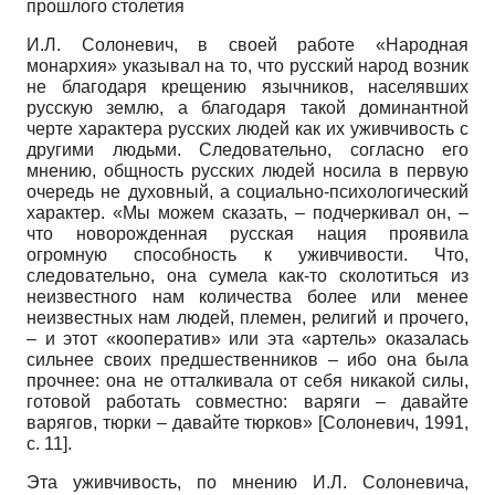
прошлого столетия
И.Л. Солоневич, в своей работе «Народная
монархия» указывал на то, что русский народ возник
не благодаря крещению язычников, населявших
русскую землю, а благодаря такой доминантной
черте характера русских людей как их уживчивость с
другими людьми. Следовательно, согласно его
мнению, общность русских людей носила в первую
очередь не духовный, а социально-психологический
характер. «Мы можем сказать, – подчеркивал он, –
что новорожденная русская нация проявила
огромную способность к уживчивости. Что,
следовательно, она сумела как-то сколотиться из
неизвестного нам количества более или менее
неизвестных нам людей, племен, религий и прочего,
– и этот «кооператив» или эта «артель» оказалась
сильнее своих предшественников – ибо она была
прочнее: она не отталкивала от себя никакой силы,
готовой работать совместно: варяги – давайте
варягов, тюрки – давайте тюрков»
[
Солоневич, 1991
,
с. 11]
.
Эта уживчивость, по мнению И.Л. Солоневича,