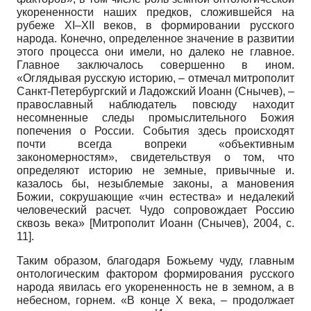
укорененности наших предков, сложившейся на
рубеже XI–XII веков, в формировании русского
народа. Конечно, определенное значение в развитии
этого процесса они имели, но далеко не главное.
Главное заключалось совершенно в ином.
«Оглядывая русскую историю, – отмечал митрополит
Санкт-Петербургский и Ладожский Иоанн (Снычев), –
православный наблюдатель повсюду находит
несомненные следы промыслительного Божия
попечения о России. События здесь происходят
почти всегда вопреки «объективным
закономерностям», свидетельствуя о том, что
определяют историю не земные, привычные и.
казалось бы, незыблемые законы, а мановения
Божии, сокрушающие «чин естества» и недалекий
человеческий расчет. Чудо сопровождает Россию
сквозь века»
[
Митрополит Иоанн (Снычев), 2004
, с.
11]
.
Таким образом, благодаря Божьему чуду, главным
онтологическим фактором формирования русского
народа явилась его укорененность не в земном, а в
небесном, горнем. «В конце X века, – продолжает