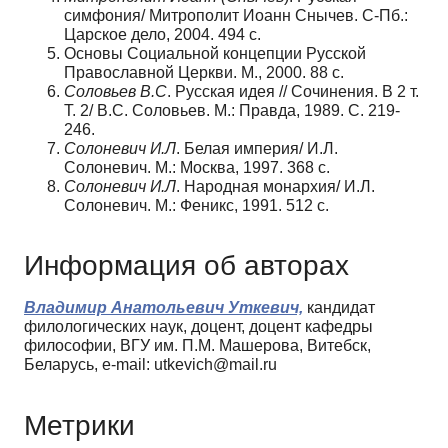
симфония/ Митрополит Иоанн Снычев. С-Пб.:
Царское дело, 2004. 494 с.
Основы Социальной концепции Русской
Православной Церкви. М., 2000. 88 с.
Соловьев В.С
. Русская идея // Сочинения. В 2 т.
Т. 2/ В.С. Соловьев. М.: Правда, 1989. С. 219-
246.
Солоневич И.Л
. Белая империя/ И.Л.
Солоневич. М.: Москва, 1997. 368 с.
Солоневич И.Л
. Народная монархия/ И.Л.
Солоневич. М.: Феникс, 1991. 512 с.
Информация об авторах
Владимир Анатольевич Уткевич,
кандидат
филологических наук, доцент, доцент кафедры
философии, ВГУ им. П.М. Машерова, Витебск,
Беларусь, e-mail: utkevich@mail.ru
Метрики