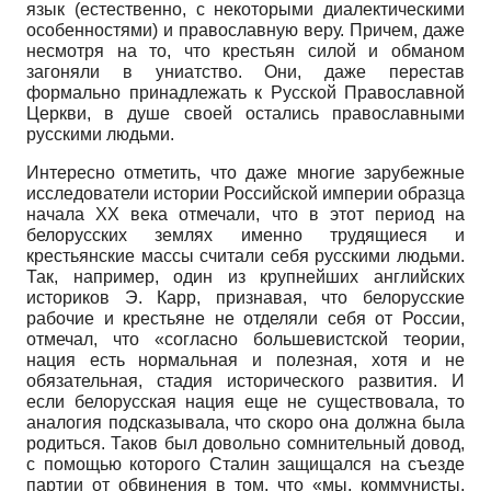
язык (естественно, с некоторыми диалектическими
особенностями) и православную веру. Причем, даже
несмотря на то, что крестьян силой и обманом
загоняли в униатство. Они, даже перестав
формально принадлежать к Русской Православной
Церкви, в душе своей остались православными
русскими людьми.
Интересно отметить, что даже многие зарубежные
исследователи истории Российской империи образца
начала XX века отмечали, что в этот период на
белорусских землях именно трудящиеся и
крестьянские массы считали себя русскими людьми.
Так, например, один из крупнейших английских
историков Э. Карр, признавая, что белорусские
рабочие и крестьяне не отделяли себя от России,
отмечал, что «согласно большевистской теории,
нация есть нормальная и полезная, хотя и не
обязательная, стадия исторического развития. И
если белорусская нация еще не существовала, то
аналогия подсказывала, что скоро она должна была
родиться. Таков был довольно сомнительный довод,
с помощью которого Сталин защищался на съезде
партии от обвинения в том, что «мы, коммунисты,