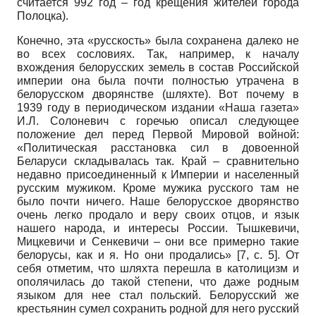
считается 992 год – год крещения жителей города
Полоцка).
Конечно, эта «русскость» была сохранена далеко не
во всех сословиях. Так, например, к началу
вхождения белорусских земель в состав Российской
империи она была почти полностью утрачена в
белорусском дворянстве (шляхте). Вот почему в
1939 году в периодическом издании «Наша газета»
И.Л. Солоневич с горечью описал следующее
положение дел перед Первой Мировой войной:
«Политическая расстановка сил в довоенной
Беларуси складывалась так. Край – сравнительно
недавно присоединенный к Империи и населенный
русским мужиком. Кроме мужика русского там не
было почти ничего. Наше белорусское дворянство
очень легко продало и веру своих отцов, и язык
нашего народа, и интересы России. Тышкевичи,
Мицкевичи и Сенкевичи – они все примерно такие
белорусы, как и я. Но они продались» [7, с. 5]. От
себя отметим, что шляхта перешла в католицизм и
ополячилась до такой степени, что даже родным
языком для нее стал польский. Белорусский же
крестьянин сумел сохранить родной для него русский