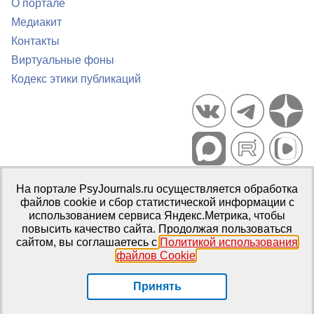
О портале
Медиакит
Контакты
Виртуальные фоны
Кодекс этики публикаций
Портал психологических изданий PsyJournals.ru, 2007–2026
На портале PsyJournals.ru осуществляется обработка
Правила использования материалов
файлов cookie и сбор статистической информации с
Свидетельство регистрации СМИ
Эл № ФС77-66447 от 14 июля
использованием сервиса Яндекс.Метрика, чтобы
2016 г.
повысить качество сайта. Продолжая пользоваться
сайтом, вы соглашаетесь с
Политикой использования
Издатель:
ФГБОУ ВО МГППУ
файлов Cookie
.
Репозиторий открытого доступа
Принять