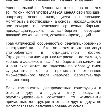
Универсальной особенностью этих основ является
то, что они могут употребляться, меняя свои позиции,
например, основы, находящиеся в препозиции,
могут быть в постпозиции, а основы, находящиеся в
постпозиции –в препозиции; ср: кельген-баргъан,
приходящий-идущий; алгъан-берген берущий-
дающий; кеткен-кельген, уходящий-приходящий.
Грамматической особенностью редуплицированных
конструкций на -гъан/-ген является то, что они могут
употребляться в отрицательной форме.
Отрицательная частица -ма/-ме располагается между
корнем и аффиксом -гъан/-ген: бармагъан-кельмеген
и они склоняются по падежам по образцу имен
существительных, и принимают окончание
множественного числа -лар/-лер: бармагъанлар-
кельмегенлер
Если компоненты деепричастных конструкции в
отрыве друг от друга могут создавать
редуплицированные сочетания, то компоненты
причастных конструкции в отрыве друг от друга не
могут создавать редуплицированных основ.