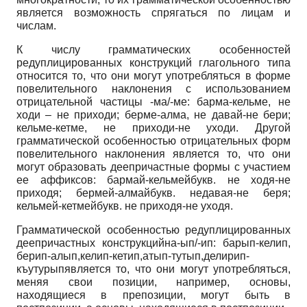
является возможность спрягаться по лицам и
числам.
К числу грамматических особенностей
редуплицированных конструкций глагольного типа
относится то, что они могут употребляться в форме
повелительного наклонения с использованием
отрицательной частицы -ма/-ме: барма-кельме, не
ходи – не приходи; берме-алма, не давай-не бери;
кельме-кетме, не приходи-не уходи. Другой
грамматической особенностью отрицательных форм
повелительного наклонения является то, что они
могут образовать деепричастные формы с участием
ее аффиксов: бармай-кельмейбукв. не ходя-не
приходя; бермей-алмайбукв. недавая-не беря;
кельмей-кетмейбукв. не приходя-не уходя.
Грамматической особенностью редуплицированных
деепричастных конструкцийна-ып/-ип: барып-келип,
берип-алып,келип-кетип,атып-тутып,делирип-
къутурыпявляется то, что они могут употребляться,
меняя свои позиции, например, основы,
находящиеся в препозиции, могут быть в