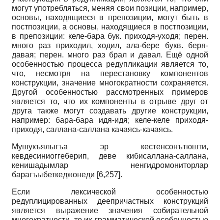
могут употребляться, меняя свои позиции, например,
основы, находящиеся в препозиции, могут быть в
постпозиции, а основы, находящиеся в постпозиции,
в препозиции: келе-бара бук. приходя-уходя; перен.
много раз приходил, ходил, ала-бере букв. беря-
давая; перен. много раз брал и давал. Ещё одной
особенностью процесса редупликации является то,
что, несмотря на перестановку компонентов
конструкции, значение многократности сохраняется.
Другой особенностью рассмотренных примеров
является то, что их компоненты в отрыве друг от
друга также могут создавать другие конструкции,
например: бара-бара идя-идя; келе-келе приходя-
приходя, саллана-саллана качаясь-качаясь.
Мушукъялыгъа эр кестенсонътюшти,
кевдесиниоггеберип, деве кибисаллана-саллана,
кенишадымлар ненгидромониторлар
барагъыбеткеджонеди [6,257].
Если лексической особенностью
редуплицированных деепричастных конструкций
является выражение значения собирательной
многократности, то их грамматической особенностью