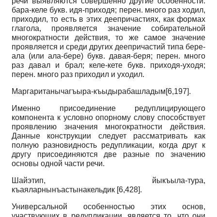
речи выявляются совершенно другие особенности:
бара-келе букв. идя-приходя; перен. много раз ходил,
приходил, то есть в этих деепричастиях, как формах
глагола, проявляется значение собирательной
многократности действия, то же самое значение
проявляется и среди других деепричастий типа бере-
ала (или ала-бере) букв. давая-беря; перен. много
раз давал и брал; келе-кете букв. приходя-уходя;
перен. много раз приходил и уходил.
Маргаританычагъыра-къыдырабашладым[6,197].
Именно присоединение редуплицирующего
компонента к условно опорному слову способствует
проявлению значения многократности действия.
Данные конструкции следует рассматривать как
полную разновидность редупликации, когда друг к
другу присоединяются две разные по значению
основы одной части речи.
Шайэтип, йыкъыла-тура,
къаяларнынъастынакельдик [6,428].
Универсальной особенностью этих основ,
участвующих в редупликации, является то, что они