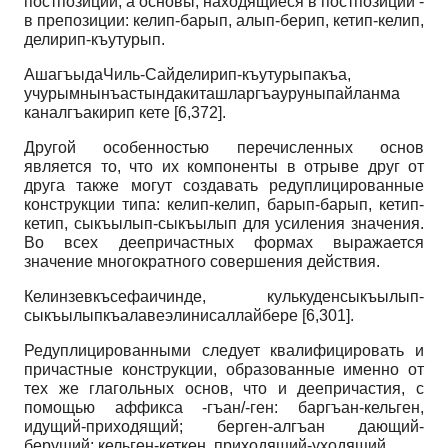
постпозиции, а основы, находящиеся в постпозиции -
в препозиции: келип-барып, алып-берип, кетип-келип,
делирип-къутурып.
АшагъыдаЧиль-Сайделирип-къутурыпакъа,
учурымнынъастындакиташларгъауруныпайланма
каналгъакирип кете [6,372].
Другой особенностью перечисленных основ
является то, что их компоненты в отрыве друг от
друга также могут создавать редуплицированные
конструкции типа: келип-келип, барып-барып, кетип-
кетип, сыкъылып-сыкъылып для усиления значения.
Во всех деепричастных формах выражается
значение многократного совершения действия.
Келинзевкъсефаичинде, кулькуденсыкъылып-
сыкъылыпкъалавеэлинисаллайбере [6,301].
Редуплицированными следует квалифицировать и
причастные конструкции, образованные именно от
тех же глагольных основ, что и деепричастия, с
помощью аффикса -гъан/-ген: баргъан-кельген,
идущий-приходящий; берген-алгъан дающий-
берущий; кельген-кеткен, приходящий-уходящий.