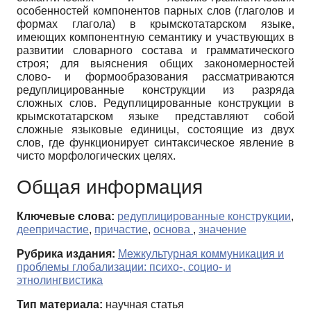
особенностей компонентов парных слов (глаголов и
формах глагола) в крымскотатарском языке,
имеющих компонентную семантику и участвующих в
развитии словарного состава и грамматического
строя; для выяснения общих закономерностей
слово- и формообразования рассматриваются
редуплицированные конструкции из разряда
сложных слов. Редуплицированные конструкции в
крымскотатарском языке представляют собой
сложные языковые единицы, состоящие из двух
слов, где функционирует синтаксическое явление в
чисто морфологических целях.
Общая информация
Ключевые слова:
редуплицированные конструкции
,
деепричастие
,
причастие
,
основа
,
значение
Рубрика издания:
Межкультурная коммуникация и
проблемы глобализации: психо-, социо- и
этнолингвистика
Тип материала:
научная статья