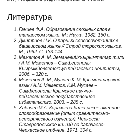
Литература
Ганиев Ф.А. Образование сложных слов в
татарском языке. М.: Наука, 1982. 150 с.
Дмитриев Н.К. О парных словосочетаниях в
башкирском языке // Строй тюркских языков.
М., 1962. С. 133-144.
Меметов А. М. Земаневийкъырымтатар тили
/ А.М. Меметов – Симферополь:
Къырымдевлетокъув педагогика нешрияты,
2006. – 320 с.
Меметов А. М., Мусаев К. М. Крымтатарский
язык / А.М. Меметов, К.М. Мусаев –
Симферополь: Крымское научно-
педагогическое государственное
издательство, 2003. – 288 с.
Хабичев М.А. Карачаево-балкарское именное
словообразование (опыт сравнительно-
исторического изучения). Черкесск:
Ставропольское кн. изд-во Карачаево-
Черкесское отд-ние, 1971. 304 с.