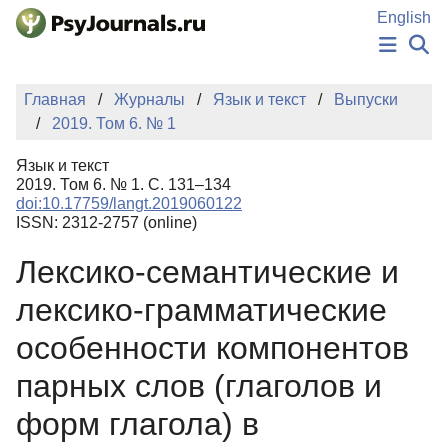
Перейти к основному содержанию
English
НОВОСТИ
Главная
Журналы
Язык и текст
Выпуски
ИЗДАНИЯ
2019. Том 6. № 1
АВТОРЫ
ПОДАТЬ РУКОПИСЬ
Язык и текст
БАЗА ЗНАНИЙ
2019. Том 6. № 1. С. 131–134
doi:10.17759/langt.2019060122
КЛЮЧЕВЫЕ СЛОВА
ISSN: 2312-2757 (online)
Регистрация
Вход
Лексико-семантические и
лексико-грамматические
особенности компонентов
парных слов (глаголов и
форм глагола) в