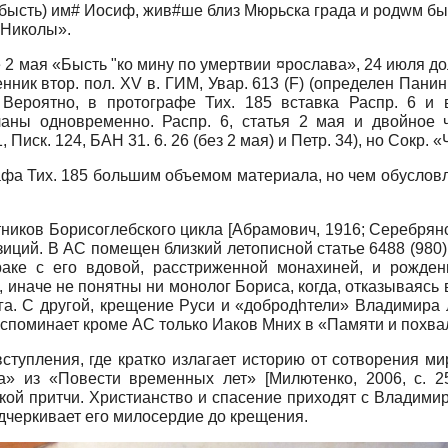
(бысть) им# Иосиф, жив#ше близ Мюрьска града и родwм бы
 Николы».
ье 2 мая «Бысть "ко мину по умертвии ¤рослава», 24 июля 
ик втор. пол. XV в. ГИМ, Увар. 613 (F) (определен Панин
 Вероятно, в протографе Тих. 185 вставка Распр. 6 
аны одновременно. Распр. 6, статья 2 мая и двойное
 Писк. 124, БАН 31. 6. 26 (без 2 мая) и Петр. 34), но Сокр
афа Тих. 185 большим объемом материала, но чем обуслов
тников Борисоглебского цикла
[
Абрамович, 1916
;
Серебрянс
иций. В АС помещен близкий летописной статье 6488 (980) 
раке с его вдовой, расстриженной монахиней, и рожде
 иначе не понятны ни монолог Бориса, когда, отказываясь
га. С другой, крещение Руси и «добродhтели» Владимира 
споминает кроме АС только Иаков Мних в «Памяти и похва
вступления, где кратко излагает историю от сотворения 
фа» из «Повести временных лет»
[
Милютенко, 2006
, с. 2
ской притчи. Христианство и спасение приходят с Владими
дчеркивает его милосердие до крещения.