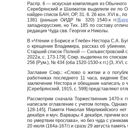
Распр. 6 — искусная компиляция из Обычного
Серебрянский и Шахматов выделили ее по Общем
найден список БАН, ОР, 31. 6. 26 кон. XVI в.,
1381 (раньше ОИДР № 320) 1540-х гг.
[
Бел
западнорусские, но Тих. 185 по составу отлич
редакция Чуда свв. Георгия и Николы.
В «Чтении о Борисе и Глебе» Нестора С.А. Б
о крещении Владимира, рассказ об убиении,
Старший список Полной — Сильвестровский сб
2022а
, с. 173-179]
. Сокр. выделена по спискам 
256 (Рум.), № 434 (оба 1520-1530-х гг.) [3, XVI, с.
Заглавие Сокр.: «Слово о житии и о погубл
работниках последнего 11 часа, видение Ев
заключение Нестора и обещание написать о чуд
[
Серебрянский, 1915
, с. 599]
представляют отли
Рассмотрим сначала Торжественник 1470-х гг
написали оглавление с учетом потерь. Однако
128-145]
. Памяти Николая Мирликийского нет
декабря и муч. Варвары 4 декабря, причем вс
по умертвии ¤рослава», но без чуда с узника
20 июля (164а-167г) и сразу 29 августа памят