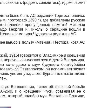
лъ сикилитъ (родомъ синклитикъ), идеже льжит
должно было быть АС редакции Торжественника.
ым, протограф 1390 г.), где добавлены русские
и восполнение пропущенных памятей Николая
 чудо Георгия и Николы о сарацине вошли в
. «Чтение» заменила Чудовская редакция АС.
лен выбор в пользу «Чтения» Нестора, хотя АС
кий, 1915
]
говорится о Владимире и крещении
г. перечень языческих жен и детей Владимира,
нии «отъ двою отьцу» будущего братоубийцы
 воевать со Святополком, он вспоминает захват
лишь упомянуты, а его бурная плотская жизнь
ле».
мира до Воплощения, пишет об извечной борьбе
58-260]
, и о крещении Руси, сравнивая ее с
ром, который подобен муч. Евстафию Плакиде,