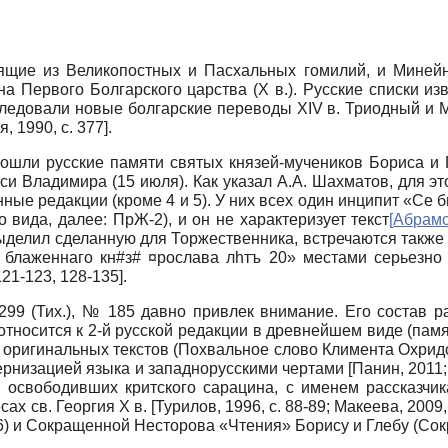
оящие из Великопостных и Пасхальных гомилий, и Мине
 Первого Болгарского царства (X в.). Русские списки изв
следовали новые болгарские переводы XIV в. Триодный и 
я, 1990
, с. 377]
.
ошли русские памяти святых князей-мучеников Бориса и 
Руси Владимира (15 июля). Как указал А.А. Шахматов, для
нные редакции (кроме 4 и 5). У них всех один инципит «Се
 вида, далее: ПрЖ-2), и он не характеризует текст
[
Абрамо
ыделил сделанную для Торжественника, встречаются также
 блаженнаго кн#з# ¤рослава лhтъ 20» местами серьезно
121-123, 128-135].
 299 (Тих.), № 185 давно привлек внимание. Его состав 
относится к 2-й русской редакции в древнейшем виде (памят
ких оригинальных текстов (Похвальное слово Климента Охри
одернизацией языка и западнорусскими чертами
[
Панин, 2011
, освободивших критского сарацина, с именем рассказчи
сах св. Георгия X в.
[
Турилов, 1996
, с. 88-89;
Макеева, 2009
) и Сокращенной Несторова «Чтения» Борису и Глебу (Сок