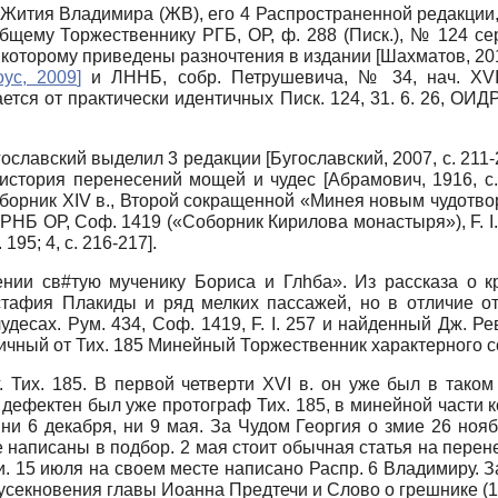
 Жития Владимира (ЖВ), его 4 Распространенной редакци
у Торжественнику РГБ, ОР, ф. 288 (Писк.), № 124 сер. XV
 по которому приведены разночтения в издании
[
Шахматов, 20
оус, 2009
]
и ЛННБ, собр. Петрушевича, № 34, нач. XVI
ается от практически идентичных Писк. 124, 31. 6. 26, ОИДР
угославский выделил 3 редакции
[
Бугославский, 2007
, с. 211
 история перенесений мощей и чудес
[
Абрамович, 1916
, с
орник XIV в., Второй сокращенной «Минея новым чудотвор
РНБ ОР, Соф. 1419 («Соборник Кирилова монастыря»), F. I. 25
 195; 4, с. 216-217].
ении св#тую мученику Бориса и Глhба». Из рассказа о 
стафия Плакиды и ряд мелких пассажей, но в отличие о
есах. Рум. 434, Соф. 1419, F. I. 257 и найденный Дж. Реве
чный от Тих. 185 Минейный Торжественник характерного со
. Тих. 185. В первой четверти XVI в. он уже был в таком
 дефектен был уже протограф Тих. 185, в минейной части 
 ни 6 декабря, ни 9 мая. За Чудом Георгия о змие 26 но
е написаны в подбор. 2 мая стоит обычная статья на пере
ми. 15 июля на своем месте написано Распр. 6 Владимиру. 
ь усекновения главы Иоанна Предтечи и Слово о грешнике (