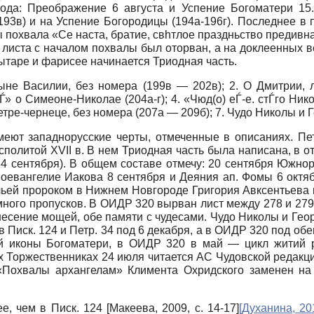
года: Преображение 6 августа и Успение Богоматери 15
93в) и на Успение Богородицы (194а-196г). Последнее в 
 похвала «Се наста, братие, свhтлое праздньство предивна
ерх листа с началом похвалы был оторван, а на доклеенных 
ытаре и фарисее начинается Триодная часть.
ыне Василии, без номера (199в — 202в); 2. О Дмитрии, 
гЃ» о Симеоне-Николае (204а-г); 4. «Чюд(о) еЃ-е. стЃго Ни
етре-чернеце, без номера (207а — 209б); 7. Чудо Николы и 
меют западнорусские черты, отмеченные в описаниях. Пе
политой XVII в. В нем Триодная часть была написана, в от
24 сентября). В общем составе отмечу: 20 сентября Южно
оевангелие Иакова 8 сентября и Деяния ап. Фомы 6 октябр
ьей пророком в Нижнем Новгороде Григория Авксентьева в 
е много пропусков. В ОИДР 320 вырван лист между 278 и 279
ение мощей, обе памяти с чудесами. Чудо Николы и Георги
 в Писк. 124 и Петр. 34 под 6 декабря, а в ОИДР 320 под об
й иконы Богоматери, в ОИДР 320 в май — цикл житий р
тих Торжественниках 24 июля читается АС Чудовской редакци
 «Похвалы архангелам» Климента Охридского заменен на р
ее, чем в Писк. 124
[
Макеева, 2009
, с. 14-17]
[
Духанина, 20