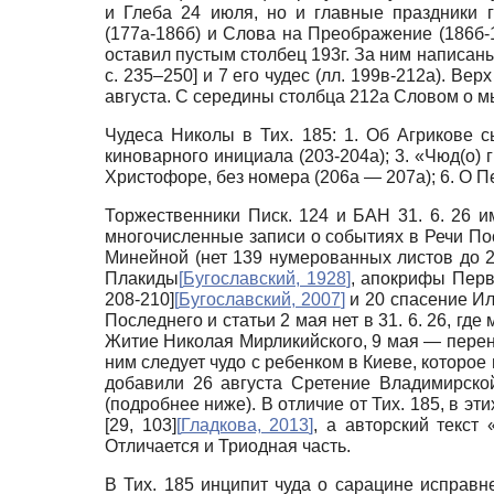
и Глеба 24 июля, но и главные праздники 
(177а-186б) и Слова на Преображение (186б-1
оставил пустым столбец 193г. За ним написаны
с. 235–250] и 7 его чудес (лл. 199в-212а). В
августа. С середины столбца 212а Словом о м
Чудеса Николы в Тих. 185: 1. Об Агрикове с
киноварного инициала (203-204а); 3. «Чюд(о) 
Христофоре, без номера (206а — 207а); 6. О П
Торжественники Писк. 124 и БАН 31. 6. 26 и
многочисленные записи о событиях в Речи Пос
Минейной (нет 139 нумерованных листов до 
Плакиды
[
Бугославский, 1928
]
, апокрифы Перв
208-210]
[
Бугославский, 2007
]
и 20 спасение Ил
Последнего и статьи 2 мая нет в 31. 6. 26, гд
Житие Николая Мирликийского, 9 мая — перенес
ним следует чудо с ребенком в Киеве, которое
добавили 26 августа Сретение Владимирско
(подробнее ниже). В отличие от Тих. 185, в э
[29, 103]
[
Гладкова, 2013
]
, а авторский текст
Отличается и Триодная часть.
В Тих. 185 инципит чуда о сарацине исправн