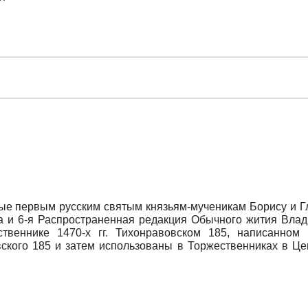
ые первым русским святым князьям-мученикам Борису и Гл
а и 6-я Распространенная редакция Обычного жития Влад
твеннике 1470-х гг. Тихонравовском 185, написанном
ского 185 и затем использованы в Торжественниках в Цен