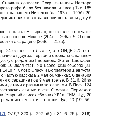
. Сначала дописали Сокр. «Чтение» Нестора
протографе было без начала, и писец Тих. 185
го отца нашего Николы» (лл. 197а — 199б) [20,
верхних полях и в оглавлении поставили дату 6
лист с началом вырван, но остался отпечаток
колы» о юноше Николе (204г — 206а); 5. О попе
Георгия о сарацине (209б — 212а).
тр. 34 остался во Львове, а в ОИДР 320 есть
личие от других, первой и оторвана с началом
русскую редакцию I перевода Жития Евстафия
я; 16 июля статью о Вселенских соборах [21,
1418 г., Слово Спасу и Богоматери 1 августа.
 с частью рассказа 2 мая об узниках. 6 декабря
я о сарацине под 9 мая третье. В 31. 6. 26 за
еими датами с разными заглавиями. В Писк. 124
остовских святых и свт. Стефана Пермского
и (старший список сборник XIV в. ГИМ, Чуд. 20
едакцию текста из того же Чуд. 20 [19: 56].
17
]
, ОИДР 320 (л. 292 об.) и 31. 6. 26 (л. 316):