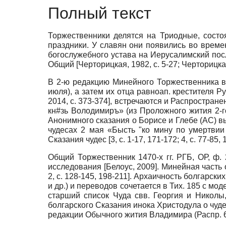
Полный текст
Торжественники делятся на Триодные, сост
праздники. У славян они появились во времена
богослужебного устава на Иерусалимский по
Общий
[
Черторицкая, 1982
, с. 5-27;
Черторицка
В 2-ю редакцию Минейного Торжественника в
июля), а затем их отца равноап. крестителя 
2014
, с. 373-374]
, встречаются и Распростране
кн#зь Володимиръ» (из Проложного жития 2-го
Анонимного сказания о Борисе и Глебе (АС) в
чудесах 2 мая «Бысть "ко мину по умертвии
Сказания чудес [3, с. 1-17, 171-172; 4, с. 77-85, 
Общий Торжественник 1470-х гг. РГБ, ОР, ф.
исследования
[
Белоус, 2009
]
. Минейная часть 
2, с. 128-145, 198-211]. Архаичность болгарс
и др.) и переводов сочетается в Тих. 185 с м
старший список Чуда свв. Георгия и Николы
болгарского Сказания инока Христодула о чуде
редакции Обычного жития Владимира (Распр. 6