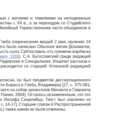
йные с житиями и гомилиями на неподвижные
естны с XII в., а за переходом со Студийского
Минейный Торжественники часто объединяли в
Глеба (перенесение мощей 2 мая, мучение 24
 этого было написано Обычное житие
[
Шахматов,
 бысть сынъ Св#тославль отъ племени вар#жска
вич, 1916
]
. С.А. Бугославский среди редакций
 Чудовская и Синодальная. Инципит рассказа о
 расходится со старшей Успенской редакцией
расписан, он был предметом диссертационного
и Бориса и Глеба, Владимира) [27, с. 375-381;
дского на собор архангелов Михаила и Гавриила
;
Панин, 2004
]
. Осталось незамеченным, что это
ка Иосифа Сицилийца. Текст был извлечен из
, с. 14-17]
. Старшие списки 6 Распространенной
р.) также никем не были отмечены.