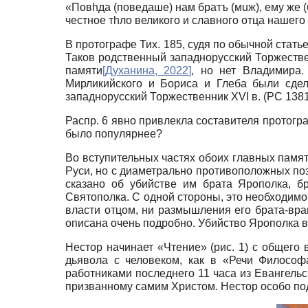
«Повhда (поведаше) нам братъ (мuж), ему же 
честное тhло великого и славного отца нашего
В протографе Тих. 185, судя по обычной стат
Таков родственный западнорусский Торжественн
памяти
[
Духанина, 2022
]
, но нет Владимира.
Мирликийского и Бориса и Глеба были сдел
западнорусский Торжественник XVI в. (РС 1381,
Распр. 6 явно привлекла составителя протогр
было популярнее?
Во вступительных частях обоих главных памя
Руси, но c диаметрально противоположных поз
сказано об убийстве им брата Ярополка, б
Святополка. С одной стороны, это необходимо,
власти отцом, ни размышления его брата-вра
описана очень подробно. Убийство Ярополка в
Нестор начинает «Чтение» (рис. 1) с общего 
дьявола с человеком, как в «Речи Филосо
работниками последнего 11 часа из Евангель
призванному самим Христом. Нестор особо по