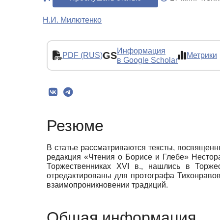
Н.И. Милютенко
Информация
GS
PDF (RUS)
Метрики
в Google Scholar
Резюме
В статье рассматриваются тексты, посвященн
редакция «Чтения о Борисе и Глебе» Нестор
Торжественниках XVI в., нашлись в Торжес
отредактированы для протографа Тихонравов
взаимопроникновении традиций.
Общая информация