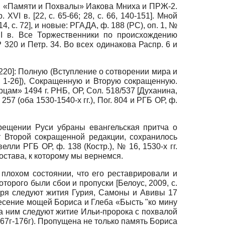
и, «Памяти и Похвалы» Иакова Мниха и ПРЖ-2.
I в. [22, с. 65-66; 28, с. 66, 140-151]. Мной
14
, с. 72]
, и новые: РГАДА, ф. 188 (РС), оп. 1, №
I в. Все Торжественники по происхождению
 320 и Петр. 34. Во всех одинакова Распр. 6 и
-220]
: Полную (Вступление о сотворении мира и
. 1-26]
), Сокращенную и Вторую сокращенную.
цам» 1494 г. РНБ, ОР, Сол. 518/537
[
Духанина,
7 (оба 1530-1540-х гг.), Пог. 804 и РГБ ОР, ф.
крещении Руси убраны евангельская притча о
т Второй сокращенной редакции, сохранилось
лли РГБ ОР, ф. 138 (Костр.), № 16, 1530-х гг.
става, к которому мы вернемся.
 плохом состоянии, что его реставрировали и
которого были сбои и пропуски
[
Белоус, 2009
, с.
ября следуют жития Гурия, Самоны и Авивы 17
несение мощей Бориса и Глеба «Бысть "ко мину
За ним следуют житие Ильи-пророка с похвалой
167г-176г). Пропущена не только память Бориса