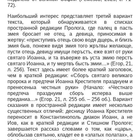
72).
Наибольший интерес представляет третий вариант
текста, который обнаруживается в списках
пространной редакции Пролога, где палец в пасть
змея бросает не отец, а девица, приносимая в
жертву: «приступивъ отець свою водя дщерь, и близъ
змия быв, понеже видя змия того жрътвы желающе,
пусти отець девицу имущи перъстъ, еже взят от руки
святаго Иоанна, и та въверже въ уста змию перстъ
святаго Иоанна, и ту мертвъ бысть змии…» (Егор, 21,
л. 256). Текст здесь имеет более краткий заголовок,
чем в краткой редакции: «Сборъ святаго великаго
пророка и предтечи Иоанна Крестителя празднуем и
пренесеныа честныя руки» (Начало: «Честнаго
предтеча празднуим сборъ исперва выше
преданиа…» (Егор. 21, л. 255 об. – 256 об.). Вариант
сказания в пространной редакции имеет несколько
существенных отличий: десницу Иоанна Крестителя
переносит в Константинополь диакон Иоанн, а не
Иов, как в краткой редакции и Стишном Прологе;
завершается рассказ словами о том, как «царь»,
облобызав святыню, кладет ее в «златых полатах», а