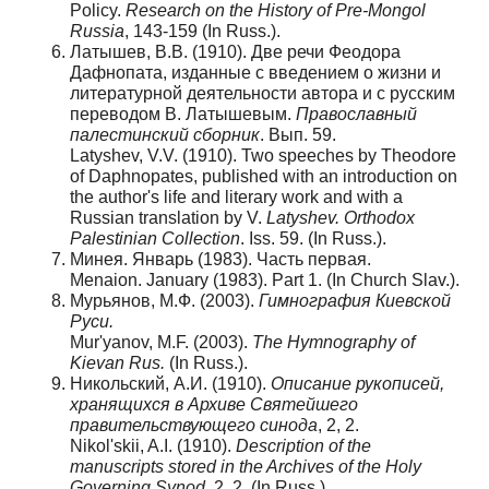
Policy.
Research on the History of Pre-Mongol
Russia
, 143-159 (In Russ.).
Латышев, В.В. (1910). Две речи Феодора
Дафнопата, изданные с введением о жизни и
литературной деятельности автора и с русским
переводом В. Латышевым.
Православный
палестинский сборник
. Вып. 59.
Latyshev, V.V. (1910). Two speeches by Theodore
of Daphnopates, published with an introduction on
the author's life and literary work and with a
Russian translation by V.
Latyshev.
Orthodox
Palestinian Collection
. Iss. 59. (In Russ.).
Минея. Январь (1983). Часть первая.
Menaion. January (1983). Part 1. (In Church Slav.).
Мурьянов, М.Ф. (2003).
Гимнография Киевской
Руси.
Mur'yanov, M.F. (2003).
The Hymnography of
Kievan Rus.
(In Russ.).
Никольский, А.И. (1910).
Описание рукописей,
хранящихся в Архиве Святейшего
правительствующего синода
, 2, 2.
Nikol'skii, A.I. (1910).
Description of the
manuscripts stored in the Archives of the Holy
Governing Synod
, 2, 2. (In Russ.).