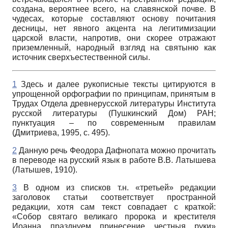
создана, вероятнее всего, на славянской почве. В
чудесах, которые составляют основу почитания
десницы, нет явного акцента на легитимизации
царской власти, напротив, они скорее отражают
приземленный, народный взгляд на святыню как
источник сверхъестественной силы.
1
Здесь и далее рукописные тексты цитируются в
упрощенной орфографии по принципам, принятым в
Трудах Отдела древнерусской литературы Института
русской литературы (Пушкинский Дом) РАН;
пунктуация – по современным правилам
(Дмитриева, 1995, с. 495).
2
Данную речь Феодора Дафнопата можно прочитать
в переводе на русский язык в работе В.В. Латышева
(Латышев, 1910).
3
В одном из списков т.н. «третьей» редакции
заголовок статьи соответствует пространной
редакции, хотя сам текст совпадает с краткой:
«Собор святаго великаго пророка и крестителя
Иоанна празднуем принесение честныя руки»