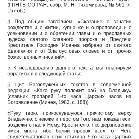
(ГПНТБ СО РАН, собр. М. Н. Тихомирова, № 561, л.
157 об.).
4
Под общим заглавием: «Сказание о зачатии
рождестве и о житии, купно же и о проповеди и о
усекновении и о обретении главы и о преславных
чудесах святого славного пророка и Предтечи
Крестителя Господня Иоанна избрано от святого
Евангелия и от Златоустовых словес и от прочих
божественных писаний».
5
К исследованию данного текста мы планируем
обратиться в следующей статье.
6
Цит. Богослужебных текстов в современной
редакции: «Како руку положит раб на Владыку»
(славник тропарей 1-го часа Царских часов на
Богоявление (Минея, 1983, с. 188)).
«Руку твою, прикоснувшуюся пречистому верху
Владычню, с неюже и перстом Того нам показал еси,
воздежи о нас к Нему, Крестителю, яко дерзновение
имея много, ибо болий пророк всех, от Него
свидетельствован еси» (стихира 9-го часа Царских