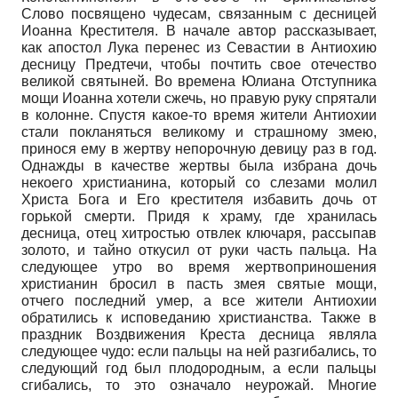
Слово посвящено чудесам, связанным с десницей
Иоанна Крестителя. В начале автор рассказывает,
как апостол Лука перенес из Севастии в Антиохию
десницу Предтечи, чтобы почтить свое отечество
великой святыней. Во времена Юлиана Отступника
мощи Иоанна хотели сжечь, но правую руку спрятали
в колонне. Спустя какое-то время жители Антиохии
стали покланяться великому и страшному змею,
принося ему в жертву непорочную девицу раз в год.
Однажды в качестве жертвы была избрана дочь
некоего христианина, который со слезами молил
Христа Бога и Его крестителя избавить дочь от
горькой смерти. Придя к храму, где хранилась
десница, отец хитростью отвлек ключаря, рассыпав
золото, и тайно откусил от руки часть пальца. На
следующее утро во время жертвоприношения
христианин бросил в пасть змея святые мощи,
отчего последний умер, а все жители Антиохии
обратились к исповеданию христианства. Также в
праздник Воздвижения Креста десница являла
следующее чудо: если пальцы на ней разгибались, то
следующий год был плодородным, а если пальцы
сгибались, то это означало неурожай. Многие