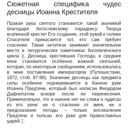
Сюжетная специфика чудес
десницы Иоанна Крестителя
Правая рука святого становится такой значимой
благодаря богословскому парадоксу: Творца
вселенной крестит Его создание, этой рукой к голове
Спасителя прикасается тот, кто сам требует
спасения. Такая антитеза занимает значительное
место в литургических памятниках богоявленского
цикла
6
. Десница, крестившая Господа, в средние
века становится особенно важной святыней,
которая, по некоторым сообщениям, использовалась
в чине поставления императоров (Путешествие,
1872, стлб. 87-88). Значение десницы как предмета
силы особенно подчеркивается в Каноне руке
Иоанна Предтечи, который был написан Феодором
Дафнопатом вскоре после ее перенесения.
Примечательно, что в каноне нет ни слова о чудесах
из его речи: ни о спасении от змея, ни о
предсказании погоды – только восхваление
Предтечи и пользы его руки для православных
царей
7
.