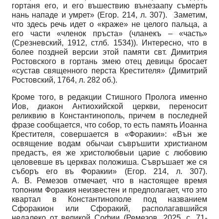
гортаня его, и его въшествию вънезаапу съмерть
нань нападе и умрет» (Егор. 214, л. 307). Заметим,
что здесь речь идет о «краже» не целого пальца, а
его части «членок пръста» (чланекъ – «часть»
(Срезневский, 1912, стлб. 1534)). Интересно, что в
более поздней версии этой памяти свт. Димитрия
Ростовского в гортань змею отец девицы бросает
«сустав священного перста Крестителя» (Димитрий
Ростовский, 1764, л. 282 об.).
Кроме того, в редакции Стишного Пролога именно
Иов, диакон Антиохийской церкви, переносит
реликвию в Константинополь, причем в последней
фразе сообщается, что собор, то есть память Иоанна
Крестителя, совершается в «Форакии»: «Вън же
освящение водам обычаи съвръшити христианом
предастъ, ея же христолюбвыи царие с любовию
целовевше въ церквах положиша. Съвръшает же ся
съборъ его въ Форакии» (Егор. 214, л. 307).
А. В. Ремезов отмечает, что в настоящее время
топоним Форакия неизвестен и предполагает, что это
квартал в Константинополе под названием
Сфоракион или Сфоракий, располагавшийся
недалеко от великой Софии (Ремезов, 2025, с. 71-