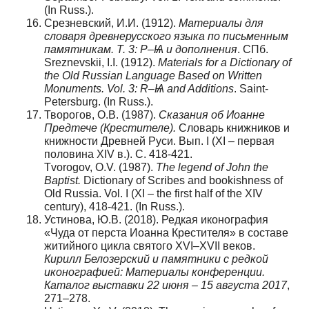
(In Russ.).
Срезневский, И.И. (1912).
Материалы для
словаря древнерусского языка по письменным
памятникам. Т. 3: Р–Ѩ и дополнения
. СПб.
Sreznevskii, I.I. (1912).
Materials for a Dictionary of
the Old Russian Language Based on Written
Monuments.
Vol. 3: R–Ѩ and Additions
. Saint-
Petersburg. (In Russ.).
Творогов, О.В. (1987).
Сказания об Иоанне
Предтече (Крестителе).
Словарь книжников и
книжности Древней Руси. Вып. I (XI – первая
половина XIV в.). С. 418-421.
Tvorogov, O.V. (1987).
The legend of John the
Baptist.
Dictionary of Scribes and bookishness of
Old Russia. Vol. I (XI – the first half of the XIV
century), 418-421. (In Russ.).
Устинова, Ю.В. (2018). Редкая иконография
«Чуда от перста Иоанна Крестителя» в составе
житийного цикла святого XVI–XVII веков.
Кирилл Белозерский и памятники с редкой
иконографией: Материалы конференции.
Каталог выставки 22 июня – 15 августа 2017
,
271–278.