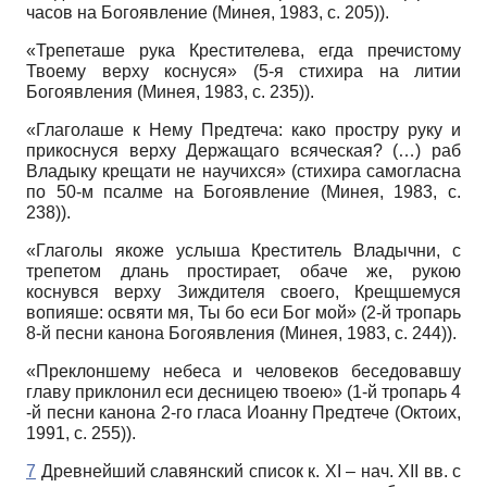
часов на Богоявление (Минея, 1983, с. 205)).
«Трепеташе рука Крестителева, егда пречистому
Твоему верху коснуся» (5-я стихира на литии
Богоявления (Минея, 1983, с. 235)).
«Глаголаше к Нему Предтеча: како простру руку и
прикоснуся верху Держащаго всяческая? (…) раб
Владыку крещати не научихся» (стихира самогласна
по 50-м псалме на Богоявление (Минея, 1983, с.
238)).
«Глаголы якоже услыша Креститель Владычни, с
трепетом длань простирает, обаче же, рукою
коснувся верху Зиждителя своего, Крещшемуся
вопияше: освяти мя, Ты бо еси Бог мой» (2-й тропарь
8-й песни канона Богоявления (Минея, 1983, с. 244)).
«Преклоншему небеса и человеков беседовавшу
главу приклонил еси десницею твоею» (1-й тропарь 4
-й песни канона 2-го гласа Иоанну Предтече (Октоих,
1991, с. 255)).
7
Древнейший славянский список к. XI – нач. XII вв. с