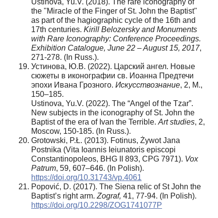
Ustinova, Yu.V. (2018). The rare iconography of
the "Miracle of the Finger of St. John the Baptist"
as part of the hagiographic cycle of the 16th and
17th centuries.
Kirill Belozersky and Monuments
with Rare Iconography: Conference Proceedings.
Exhibition Catalogue, June 22 – August 15, 2017
,
271-278. (In Russ.).
Устинова, Ю.В. (2022). Царский ангел. Новые
сюжеты в иконографии св. Иоанна Предтечи
эпохи Ивана Грозного.
Искусствознание
, 2, М.,
150–185.
Ustinova, Yu.V. (2022). The “Angel of the Tzar”.
New subjects in the iconography of St. John the
Baptist of the era of Ivan the Terrible.
Art studies
, 2,
Moscow, 150-185. (In Russ.).
Grotowski, P.Ł. (2013). Fotinus, Żywot Jana
Postnika (Vita Ioannis Ieiunatoris episcopi
Constantinopoleos, BHG II 893, CPG 7971).
Vox
Patrum
, 59, 607–646. (In Polish).
https://doi.org/10.31743/vp.4061
Popović, D. (2017). The Siena relic of St John the
Baptist’s right arm.
Zograf,
41, 77-94. (In Polish).
https://doi.org/10.2298/ZOG1741077P