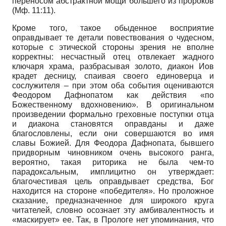
переносом абстрактной мощи большего из пророков
(Мф. 11:11).
Кроме того, такое обыденное восприятие
оправдывает те детали повествования о чудесном,
которые с этической стороны зрения не вполне
корректны: несчастный отец отвлекает жадного
ключаря храма, разбрасывая золото, диакон Иов
крадет десницу, спаивая своего единоверца и
сослужителя – при этом оба события оцениваются
Феодором Дафнопатом как действия «по
Божественному вдохновению». В оригинальном
произведении формально греховные поступки отца
и диакона становятся оправданы и даже
благословлены, если они совершаются во имя
славы Божией. Для Феодора Дафнопата, бывшего
придворным чиновником очень высокого ранга,
вероятно, такая риторика не была чем-то
парадоксальным, имплицитно он утверждает:
благочестивая цель оправдывает средства, Бог
находится на стороне «победителя». Но проложное
сказание, предназначенное для широкого круга
читателей, словно осознает эту амбивалентность и
«маскирует» ее. Так, в Прологе нет упоминания, что