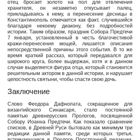
отец бросает золото на пол для отвлечения
хранителя, он незаметно откусывает палец,
прикладываясь к нему, а перенесение десницы в
Константинополь отмечается как факт, случившийся
благодаря некоему диакону, без подробностей
истории. Таким образом, праздник Собора Предтечи
7 января, установленный в честь благочестивой
кражи-перенесения мощей, лишается описания
непосредственной причины этого события. В то же
время краткий рассказ, который передавался для
широкого круга, более выдержан, хотя и в данном
случае выделяется фигура отца, который становится
решительным актором в данной истории, и нарушает
целостность святыни, чтобы спасти свою дочь.
Заключение
Слово Феодора Дафнопата, сокращенное для
византийского Синаксаря, стало постоянной
памятью древнерусских Прологов, посвященной
Собору Иоанна Предтечи. Как показало сравнение
списков, в Древней Руси бытовало как минимум три
редакции данной памяти, среди которых третья,
встречающаяся в Прологе Пространной редакции,