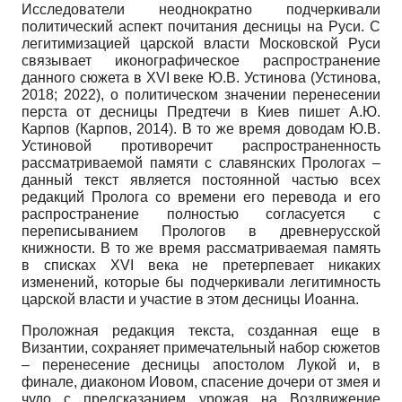
Исследователи неоднократно подчеркивали
политический аспект почитания десницы на Руси. С
легитимизацией царской власти Московской Руси
связывает иконографическое распространение
данного сюжета в XVI веке Ю.В. Устинова (Устинова,
2018; 2022), о политическом значении перенесении
перста от десницы Предтечи в Киев пишет А.Ю.
Карпов (Карпов, 2014). В то же время доводам Ю.В.
Устиновой противоречит распространенность
рассматриваемой памяти с славянских Прологах –
данный текст является постоянной частью всех
редакций Пролога со времени его перевода и его
распространение полностью согласуется с
переписыванием Прологов в древнерусской
книжности. В то же время рассматриваемая память
в списках XVI века не претерпевает никаких
изменений, которые бы подчеркивали легитимность
царской власти и участие в этом десницы Иоанна.
Проложная редакция текста, созданная еще в
Византии, сохраняет примечательный набор сюжетов
– перенесение десницы апостолом Лукой и, в
финале, диаконом Иовом, спасение дочери от змея и
чудо с предсказанием урожая на Воздвижение