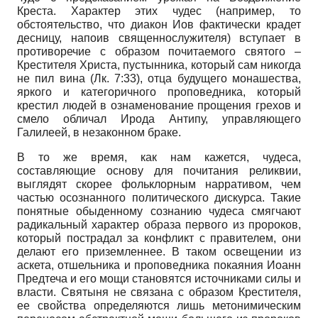
Креста. Характер этих чудес (например, то
обстоятельство, что диакон Иов фактически крадет
десницу, напоив священнослужителя) вступает в
противоречие с образом почитаемого святого –
Крестителя Христа, пустынника, который сам никогда
не пил вина (Лк. 7:33), отца будущего монашества,
яркого и категоричного проповедника, который
крестил людей в ознаменование прощения грехов и
смело обличал Ирода Антипу, управляющего
Галилеей, в незаконном браке.
В то же время, как нам кажется, чудеса,
составляющие основу для почитания реликвии,
выглядят скорее фольклорным нарративом, чем
частью осознанного политического дискурса. Такие
понятные обыденному сознанию чудеса смягчают
радикальный характер образа первого из пророков,
который пострадал за конфликт с правителем, они
делают его приземленнее. В таком освещении из
аскета, отшельника и проповедника покаяния Иоанн
Предтеча и его мощи становятся источниками силы и
власти. Святыня не связана с образом Крестителя,
ее свойства определяются лишь метонимическим