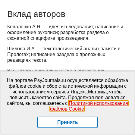
Вклад авторов
Коваленко А.Н. — идея исследования; написание и
оформление рукописи; разработка раздела о
сюжетной специфике произведения.
Шилова И.А. — текстологический анализ памяти в
Прологах; написание раздела о проложных
редакциях текста.
Все авторы приняли участие в обсуждении
результатов и согласовали окончательный текст
На портале PsyJournals.ru осуществляется обработка
рукописи.
файлов cookie и сбор статистической информации с
использованием сервиса Яндекс.Метрика, чтобы
повысить качество сайта. Продолжая пользоваться
Конфликт интересов
сайтом, вы соглашаетесь с
Политикой использования
файлов Cookie
.
Авторы заявляют об отсутствии конфликта
интересов.
Принять