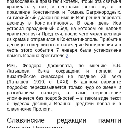
православные правители хотели, чтобы эта святыня
хранилась у них, и несколько веков спустя, в
правление Константина и Романа Багрянородных,
Антиохийский диакон по имени Иов решил передать
десницу в Константинополь. В один день Иов
устроил праздничный обед, на котором он напоил
хранителя руки Предтечи, после чего украл десницу
из храма и отправился в Константинополь. Прибытие
десницы совершилось в навечерие Богоявления и в
честь этого события 7 января была установлена
память Иоанна Крестителя
2
.
Речь Феодора Дафнопата, по мнению В.В.
Латышева, была сокращена и попала в
византийские синаксари не позднее XII века
(Латышев, 1910, с. LXXI). В данном варианте
подробно пересказывается только чудо со змеем и
разгибанием пальцев, а само перенесение
упоминается без подробностей – в таком виде текст
о чудесах десницы Иоанна Предтечи попал и в
славянские Прологи.
Славянские редакции памяти