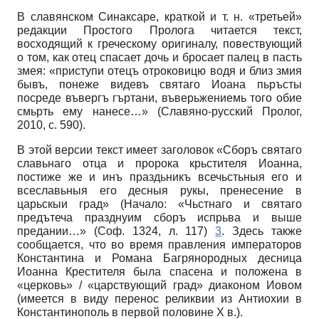
В славянском Синаксаре, краткой и т. н. «третьей»
редакции Простого Пролога читается текст,
восходящий к греческому оригиналу, повествующий
о том, как отец спасает дочь и бросает палец в пасть
змея: «приступи отецъ отроковицю водя и близ змия
бывъ, понеже видевъ святаго Иоана пьръсты
посреде въвергъ гъртани, въверьжениемь того обие
смьрть ему нанесе…» (Славяно-русский Пролог,
2010, с. 590).
В этой версии текст имеет заголовок «Сборъ святаго
славьнаго отца и пророка крьстителя Иоанна,
постиже же и инъ праздьникъ всечьстьныя его и
всеславьныя его десныя рукы, пренесение в
царьскыи град» (Начало: «Чьстнаго и святаго
предътеча празднуим сборъ испрьва и выше
предании…» (Соф. 1324, л. 117)
3
. Здесь также
сообщается, что во время правления императоров
Константина и Романа Багрянородных десница
Иоанна Крестителя была спасена и положена в
«церковь» / «царствующий град» диаконом Иовом
(имеется в виду перенос реликвии из Антиохии в
Константинополь в первой половине X в.).