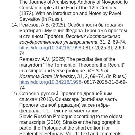
The Journey of Archbishop Anthony of Novgorod to
Constantinople at the End of the 12th Century
(1872). With an Introduction and Notes by Pavel
Savvaitov (In Russ.).
Ремезов, А.В. (2025). Особенности бытования
мартирия «Мучение Федора Тирона» в простом
и стишном Прологе.
Вестник Костромского
государственного университета,
31, 2, 69-74.
https://doi.org/10.34216/1998-
0817-2025-31-2-69-
74
Remezov, A.V. (2025) The peculiarities of the
martyrdom “The Torment of Theodore the Recruit”
in a simple and verse prologue.
Vestnik of
Kostroma State University
, 31, 2, 69–74. (In Russ.)
https://doi.org/10.34216/1998-
0817-2025-31-2-69-
74
Славяно-русский Пролог по древнейшим
спискам (2010). Синаксарь (житийная часть
Пролога краткой редакции) за сентябрь-
февраль. Т. 1: Текст и комментарии.
Slavic-Russian Prologue according to the oldest
manuscripts (2010). Sinaksar (the hagiographic
part of the Prologue of the short edition) for
September-February. Vol. 1: Text and comments.