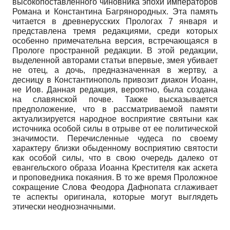
высокопоставленного чиновника эпохи императоров
Романа и Константина Багрянородных. Эта память
читается в древнерусских Прологах 7 января и
представлена тремя редакциями, среди которых
особенно примечательна версия, встречающаяся в
Прологе пространной редакции. В этой редакции,
выделенной авторами статьи впервые, змея убивает
не отец, а дочь, предназначенная в жертву, а
десницу в Константинополь привозит диакон Иоанн,
не Иов. Данная редакция, вероятно, была создана
на славянской почве. Также высказывается
предположение, что в рассматриваемой памяти
актуализируется народное восприятие святыни как
источника особой силы в отрыве от ее политической
значимости. Перечисленные чудеса по своему
характеру близки обыденному восприятию святости
как особой силы, что в свою очередь далеко от
евангельского образа Иоанна Крестителя как аскета
и проповедника покаяния. В то же время Проложное
сокращение Слова Феодора Дафнопата сглаживает
те аспекты оригинала, которые могут выглядеть
этически неоднозначными.