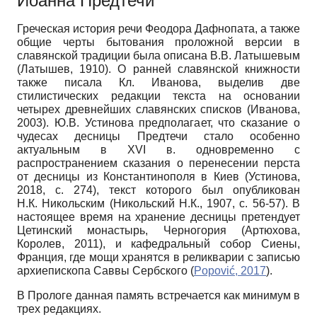
Иоанна Предтечи
Греческая история речи Феодора Дафнопата, а также
общие черты бытования проложной версии в
славянской традиции была описана В.В. Латышевым
(Латышев, 1910). О ранней славянской книжности
также писала Кл. Иванова, выделив две
стилистических редакции текста на основании
четырех древнейших славянских списков (Иванова,
2003). Ю.В. Устинова предполагает, что сказание о
чудесах десницы Предтечи стало особенно
актуальным в XVI в. одновременно с
распространением сказания о перенесении перста
от десницы из Константинополя в Киев (Устинова,
2018, с. 274), текст которого был опубликован
Н.К. Никольским (Никольский Н.К., 1907, с. 56-57). В
настоящее время на хранение десницы претендует
Цетинский монастырь, Черногория (Артюхова,
Королев, 2011), и кафедральный собор Сиены,
Франция, где мощи хранятся в реликварии с записью
архиепископа Саввы Сербского (
Popović, 2017
).
В Прологе данная память встречается как минимум в
трех редакциях.