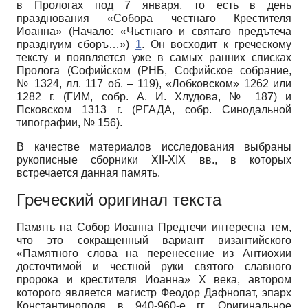
в Прологах под 7 января, то есть в день
празднования «Собора честнаго Крестителя
Иоанна» (Начало: «Чьстнаго и святаго предътеча
празднуим сборъ…»)
1
. Он восходит к греческому
тексту и появляется уже в самых ранних списках
Пролога (Софийском (РНБ, Софийское собрание,
№ 1324, лл. 117 об. – 119), «Лобковском» 1262 или
1282 г. (ГИМ, собр. А. И. Хлудова, № 187) и
Псковском 1313 г. (РГАДА, собр. Синодальной
типографии, № 156).
В качестве материалов исследования выбраны
рукописные сборники XII-XIX вв., в которых
встречается данная память.
Греческий оригинал текста
Память на Собор Иоанна Предтечи интересна тем,
что это сокращенный вариант византийского
«Памятного слова на перенесение из Антиохии
досточтимой и честной руки святого славного
пророка и крестителя Иоанна» Х века, автором
которого является магистр Феодор Дафнопат, эпарх
Константинополя в 940-960-е гг. Оригинальное