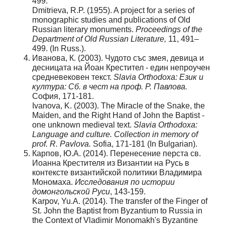
499.
Dmitrieva, R.P. (1955). A project for a series of
monographic studies and publications of Old
Russian literary monuments.
Proceedings of the
Department of Old Russian Literature,
11, 491–
499. (In Russ.).
Иванова, К. (2003). Чудото със змея, девица и
десницата на Йоан Крестител - един непроучен
средневековен текст.
Slavia Orthodoxa: Език и
култура: Сб. в чест на проф. Р. Павлова.
София, 171-181.
Ivanova, K. (2003). The Miracle of the Snake, the
Maiden, and the Right Hand of John the Baptist -
one unknown medieval text.
Slavia Orthodoxa:
Language and culture. Collection in memory of
prof. R. Pavlova.
Sofia, 171-181 (In Bulgarian).
Карпов, Ю.А. (2014). Перенесение перста св.
Иоанна Крестителя из Византии на Русь в
контексте византийской политики Владимира
Мономаха.
Исследования по истории
домонгольской Руси
, 143-159.
Karpov, Yu.A. (2014). The transfer of the Finger of
St. John the Baptist from Byzantium to Russia in
the Context of Vladimir Monomakh's Byzantine