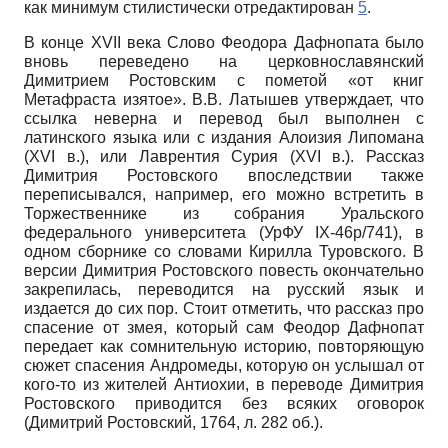
как минимум стилистически отредактирован
5
.
В конце XVII века Слово Феодора Дафнопата было
вновь переведено на церковнославянский
Димитрием Ростовским с пометой «от книг
Метафраста изятое». В.В. Латышев утверждает, что
ссылка неверна и перевод был выполнен с
латинского языка или с издания Алоизия Липомана
(XVI в.), или Лаврентия Сурия (XVI в.). Рассказ
Димитрия Ростовского впоследствии также
переписывался, например, его можно встретить в
Торжественнике из собрания Уральского
федерального университета (УрФУ IX-46р/741), в
одном сборнике со словами Кирилла Туровского. В
версии Димитрия Ростовского повесть окончательно
закрепилась, переводится на русский язык и
издается до сих пор. Стоит отметить, что рассказ про
спасение от змея, который сам Феодор Дафнопат
передает как сомнительную историю, повторяющую
сюжет спасения Андромеды, которую он услышал от
кого-то из жителей Антиохии, в переводе Димитрия
Ростовского приводится без всяких оговорок
(Димитрий Ростовский, 1764, л. 282 об.).