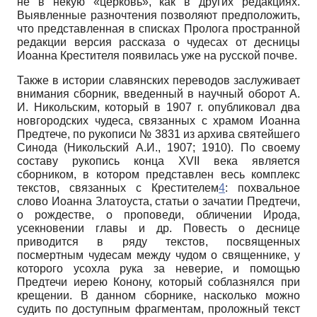
не в некую «церковь», как в других редакциях.
Выявленные разночтения позволяют предположить,
что представленная в списках Пролога пространной
редакции версия рассказа о чудесах от десницы
Иоанна Крестителя появилась уже на русской почве.
Также в истории славянских переводов заслуживает
внимания сборник, введенный в научный оборот А.
И. Никольским, который в 1907 г. опубликовал два
новгородских чудеса, связанных с храмом Иоанна
Предтече, по рукописи № 3831 из архива святейшего
Синода (Никольский А.И., 1907; 1910). По своему
составу рукопись конца XVII века является
сборником, в котором представлен весь комплекс
текстов, связанных с Крестителем
4
: похвальное
слово Иоанна Златоуста, статьи о зачатии Предтечи,
о рождестве, о проповеди, обличении Ирода,
усекновении главы и др. Повесть о деснице
приводится в ряду текстов, посвященных
посмертным чудесам между чудом о священнике, у
которого усохла рука за неверие, и помощью
Предтечи иерею Конону, который соблазнялся при
крещении. В данном сборнике, насколько можно
судить по доступным фрагментам, проложный текст