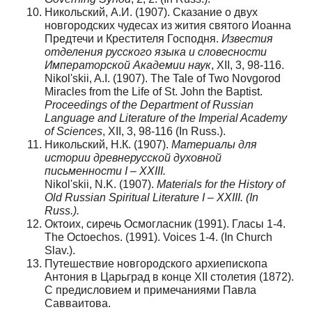
Никольский, А.И. (1907). Сказание о двух
новгородских чудесах из жития святого Иоанна
Предтечи и Крестителя Господня.
Известия
отделения русского языка и словесности
Императорской Академии наук
, XII, 3, 98-116.
Nikol'skii, A.I. (1907). The Tale of Two Novgorod
Miracles from the Life of St. John the Baptist.
Proceedings of the Department of Russian
Language and Literature of the Imperial Academy
of Sciences
, XII, 3, 98-116 (In Russ.).
Никольский, Н.К. (1907).
Материалы для
истории древнерусской духовной
письменности I – XXIII.
Nikol'skii, N.K. (1907).
Materials for the History of
Old Russian Spiritual Literature I – XXIII.
(In
Russ.).
Октоих, сиречь Осмогласник (1991). Гласы 1-4.
The Octoechos. (1991). Voices 1-4. (In Church
Slav.).
Путешествие новгородского архиепископа
Антония в Царьград в конце XII столетия (1872).
С предисловием и примечаниями Павла
Савваитова.