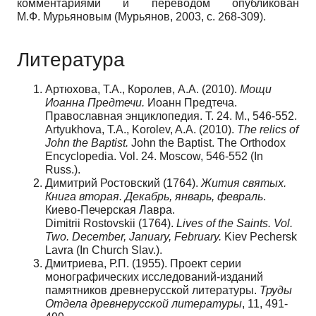
комментариями и переводом опубликован
М.Ф. Мурьяновым (Мурьянов, 2003, с. 268-309).
Литература
Артюхова, Т.А., Королев, А.А. (2010).
Мощи
Иоанна Предтечи.
Иоанн Предтеча.
Православная энциклопедия. Т. 24. М., 546-552.
Artyukhova, T.A., Korolev, A.A. (2010).
The relics of
John the Baptist.
John the Baptist. The Orthodox
Encyclopedia. Vol. 24. Moscow, 546-552 (In
Russ.).
Димитрий Ростовский (1764).
Жития святых.
Книга вторая. Декабрь, январь, февраль
.
Киево-Печерская Лавра.
Dimitrii Rostovskii (1764).
Lives of the Saints. Vol.
Two. December, January, February.
Kiev Pechersk
Lavra (In Church Slav.).
Дмитриева, Р.П. (1955). Проект серии
монографических исследований-изданий
памятников древнерусской литературы.
Труды
Отдела древнерусской литературы
, 11, 491-