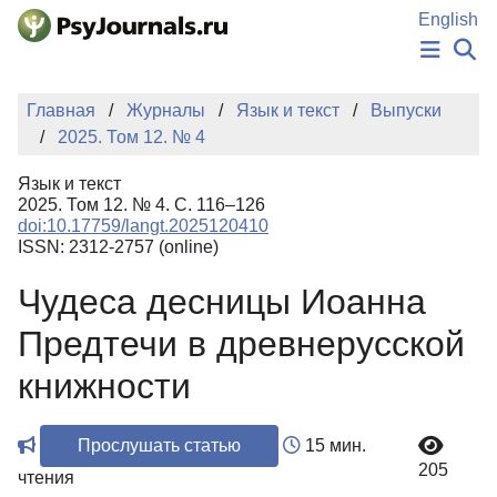
Перейти к основному содержанию
English
НОВОСТИ
Главная
Журналы
Язык и текст
Выпуски
ИЗДАНИЯ
2025. Том 12. № 4
АВТОРЫ
ПОДАТЬ РУКОПИСЬ
Язык и текст
БАЗА ЗНАНИЙ
2025. Том 12. № 4. С. 116–126
doi:10.17759/langt.2025120410
КЛЮЧЕВЫЕ СЛОВА
ISSN: 2312-2757 (online)
Регистрация
Вход
Чудеса десницы Иоанна
Предтечи в древнерусской
книжности
Прослушать статью
15 мин.
205
чтения