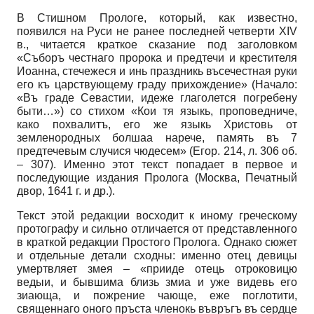
В Стишном Прологе, который, как известно,
появился на Руси не ранее последней четверти XIV
в., читается краткое сказание под заголовком
«Съборъ честнаго пророка и предтечи и крестителя
Иоанна, стечежеся и инь праздникь въсечестная руки
его къ царствующему граду прихождение» (Начало:
«Въ граде Севастии, идеже глаголется погребену
быти…») со стихом «Кои тя языкь, проповедниче,
како похвалитъ, его же языкь Христовь от
земленородных болшаа нарече, память въ 7
предтечевым случися чюдесем» (Егор. 214, л. 306 об.
– 307). Именно этот текст попадает в первое и
последующие издания Пролога (Москва, Печатный
двор, 1641 г. и др.).
Текст этой редакции восходит к иному греческому
протографу и сильно отличается от представленного
в краткой редакции Простого Пролога. Однако сюжет
и отдельные детали сходны: именно отец девицы
умертвляет змея – «прииде отець отроковицю
ведыи, и бывшима близь змиа и уже видевь его
зиающа, и пожрение чающе, еже поглотити,
священнаго оного пръста членокь въвръгъ въ сердце