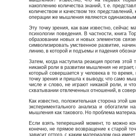
накоплению количества знаний, т. е. представ
количеством и качеством тех представлений, 
операции же мышления являются одинаковыми
Эту точку зрения, как вам известно, сейчас 
психологии поведения. В частности, книга Т
образовании новых и новых элементов связе
символизировать умственное развитие, начин
линию, в которой и подъемы и падения обозна
Затем, когда наступила реакция против этой 
никакой роли в развитии
мышления не играет, 
который совершается у человека в то время, 
точку зрения и пришла к выводу, что само мы
числе и слово, не играют никакой роли, и ч
схватывании отвлеченных отношений, в соверш
Как известно, положительная сторона этой ш
экспериментального анализа и обогатили н
мышления как такового. Но проблема матери
Если взять теперешний момент, то можно кон
конечно, не прямое возвращение к старой т
зависит оттого, с каким материалом она имее