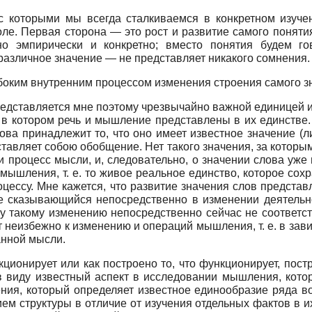
, с которыми мы всегда сталкиваемся в конкретном изуч
ле. Первая сторона — это рост и развитие самого понятия
о эмпирически и конкретно; вместо понятия будем го
 различное значение — не представляет никакого сомнения.
боким внутренним процессом изменения строения самого з
представляется мне поэтому чрезвычайно важной единицей
в котором речь и мышление представлены в их единстве. Н
лова принадлежит то, что оно имеет известное значение 
дставляет собою обобщение. Нет такого значения, за котор
 и процесс мысли, и, следовательно, о значении слова уже
мышления, т. е. то живое реальное единство, которое сох
цессу. Мне кажется, что развитие значения слов представ
е сказывающийся непосредственно в изменении деятельно
у такому изменению непосредственно сейчас не соответс
еизбежно к изменению и операций мышления, т. е. в завис
анной мысли.
ционирует или как построено то, что функционирует, пос
 в виду известный аспект в исследовании мышления, кот
ия, который определяет известное единообразие ряда во
ем структуры в отличие от изучения отдельных фактов в их