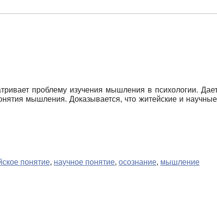
тривает проблему изучения мышления в психологии. Дает
онятия мышления. Доказывается, что житейские и научные
йское понятие
,
научное понятие
,
осознание
,
мышление