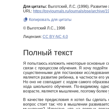
Для цитаты:
Выготский, Л.С. (1996). Развити
URL:
https://psyjournals.ru/journals/pse/archive
Копировать для цитаты
© Выготский Л.С., 1996
Лицензия:
CC BY-NC 4.0
Полный текст
Я попытаюсь изложить некоторые основные со
связи с процессом обучения. Я хочу подойти
существенными для постановки исследования 
является развитие ребенка, в частности его 
Но оно не совпадает с ходом самого образов
хода школьного обучения. По-видимому, одн
возрасте, является мышление, поэтому более
В качестве предисловия я хотел бы сделать
вопрос стоит так: что в мышлении развивает
мышления? Известно, что на первых пора