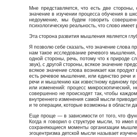
Мне представляется, что есть две стороны
значение в изучении процесса обучения в шко
недоумение, мы будем говорить совершенн
психологическую реальность, что слово имеет
Эта сторона развития мышления является глу
Я позволю себе сказать, что значение слова 
нам такое исследование речевого мышления, 
одной стороны, речь, потому что к природе с
звук), с другой стороны, всякое значение пре
всякое значение слова возникает как продукт
есть речевое мышление, или единство речи и 
речи и мышлению как известному единому про
или изменений: процесс микроскопический, н
совершенно не происходят так, чтобы каждом
внутреннего изменения самой мысли приводит н
и те операции, которые возможны в области д
Еще проще — в зависимости от того, что функ
Когда я говорил о структуре мысли, то имел
сохраняющиеся моменты организации мышлен
эгоцентризма детской мысли называет изучени