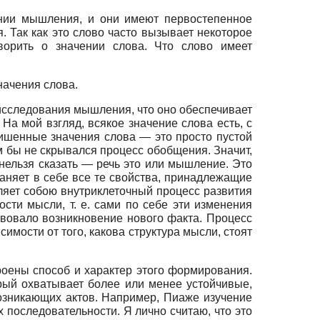
ении мышления, и они имеют первостепенное
. Так как это слово часто вызывает некоторое
ворить о значении слова. Что слово имеет
начения слова.
 исследования мышления, что оно обеспечивает
а мой взгляд, всякое значение слова есть, с
(лишенные значения слова — это просто пустой
ым бы не скрывался процесс обобщения. Значит,
 нельзя сказать — речь это или мышление. Это
раняет в себе все те свойства, принадлежащие
ляет собою внутриклеточный процесс развития
сти мысли, т. е. сами по себе эти изменения
твовало возникновение нового факта. Процесс
имости от того, какова структура мысли, стоят
троены способ и характер этого формирования.
орый охватывает более или менее устойчивые,
зникающих актов. Например, Пиаже изучение
 последовательности. Я лично считаю, что это