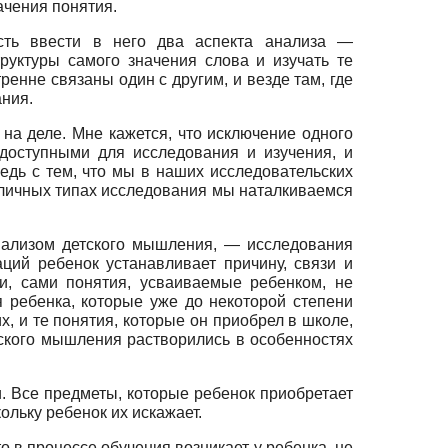
ачения понятия.
сть ввести в него два аспекта анализа —
труктуры самого значения слова и изучать те
енне связаны один с другим, и везде там, где
ания.
 на деле. Мне кажется, что исключение одного
едоступными для исследования и изучения, и
едь с тем, что мы в наших исследовательских
азличных типах исследования мы наталкиваемся
нализом детского мышления, — исследования
аций ребенок устанавливает причину, связи и
и, сами понятия, усваиваемые ребенком, не
я ребенка, которые уже до некоторой степени
, и те понятия, которые он приобрел в школе,
тского мышления растворились в особенностях
. Все предметы, которые ребенок приобретает
ольку ребенок их искажает.
о в процессе обучения возникает у ребенка, не