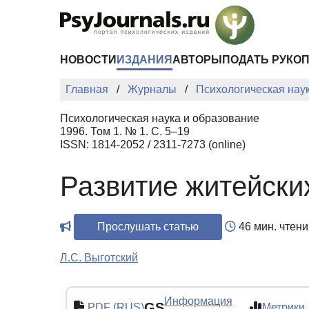
Перейти к основному содержанию
НОВОСТИ
ИЗДАНИЯ
АВТОРЫ
ПОДАТЬ РУКО
Главная
Журналы
Психологическая нау
Психологическая наука и образование
1996. Том 1. № 1. С. 5–19
ISSN: 1814-2052 / 2311-7273 (online)
Развитие житейски
Прослушать статью
46 мин. чтени
Л.С. Выготский
Информация
GS
PDF (RUS)
Метрики