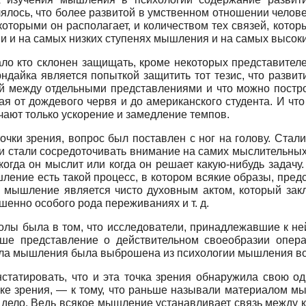
лялось, что более развитой в умственном отношении челов
которыми он располагает, и количеством тех связей, кот
 и на самых низких ступенях мышления и на самых высоки
мало кто склонен защищать, кроме некоторых представите
орндайка является попыткой защитить тот тезис, что разв
й между отдельными представлениями и что можно постро
ая от дождевого червя и до американского студента. И чт
чают только ускорение и замедление темпов.
точки зрения, вопрос был поставлен с ног
на голову. Стал
и стали сосредоточивать внимание на самих мыслительных 
когда он мыслит или когда он решает какую-нибудь задачу
шление есть такой процесс, в котором всякие образы, пр
то мышление является чисто духовным актом, который зак
енно особого рода переживаниях и т. д.
колы была в том, что исследователи, принадлежавшие к н
аше представление о действительном своеобразии опе
ала мышления была выброшена из психологии мышления во
статировать, что и эта точка зрения обнаружила свою о
очке зрения, — к тому, что раньше называли материалом 
т дело. Ведь всякое мышление устанавливает связь между