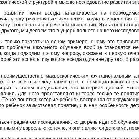
оскопической структурой я мыслю исследование развития зн
 развитии почти всегда наталкивается на необходимо
изучать внутриклеточные изменения, изучать изменения с
могут совершаться в речевом мышлении. Эти аспекты внутр
 другого, мы делаем это в ущерб полноте нашего исследов
ы только показать на одном примере, к чему это приводит
 что проблемы школьного обучения вообще становятся н
 когда подходим к этому вопросу, связаны в первую очер
торой эти аспекты изучались всегда один вне другого. В р
 преимущественно макроскопическим функциональным а
х, т. е. в его исследовании того, с помощью каких опер
оворит в своем предисловии, что материал детской мысл
вания. Для него представляют интерес только те поняти
. Те же понятия, которые ребенок воспринял от окружающих
что ребенок заимствовал понятие, и в нем особенности де
ься предметом исследования, когда речь идет об обучении
нными у взрослых; конечно, и они являются детскими, поск
обучения, и принципиально он исходит из того, что все, чт