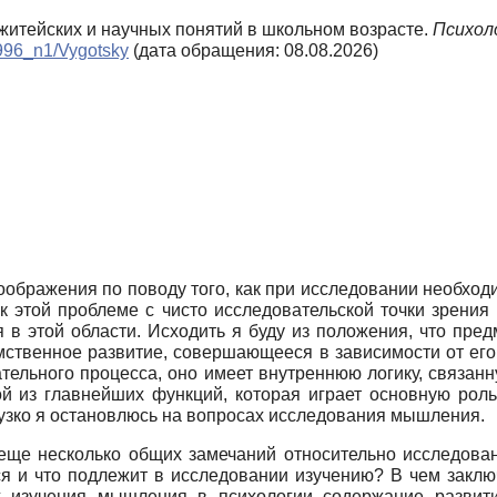
е житейских и научных понятий в школьном возрасте.
Психоло
/1996_n1/Vygotsky
(дата обращения: 08.08.2026)
ображения по поводу того, как при исследовании необход
 к этой проблеме с чисто исследовательской точки зрения
в этой области. Исходить я буду из положения, что пре
умственное развитие, совершающееся в зависимости от его 
ательного процесса, оно имеет внутреннюю логику, связан
ой из главнейших функций, которая играет основную рол
 узко я остановлюсь на вопросах исследования мышления.
 еще несколько общих замечаний относительно исследова
ся и что подлежит в исследовании изучению? В чем закл
х изучения мышления в психологии содержание развит