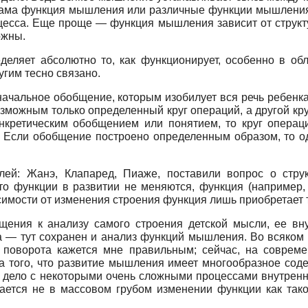
сама функция мышления или различные функции мышления не
оцесса. Еще проще — функция мышления зависит от структ
ожны.
еделяет абсолютно то, как функционирует, особенно в об
угим тесно связано.
оначальное обобщение, которым изобилует вся речь ребенка
озможным только определенный круг операций, а другой к
кретическим обобщением или понятием, то круг операций
 Если обобщение построено определенным образом, то од
елей: Жанэ, Клапаред, Пиаже, поставили вопрос о стр
что функции в развитии не меняются, функция (например,
симости от изменения строения функция лишь приобретает 
ения к анализу самого строения детской мысли, ее вну
а — тут сохранен и анализ функций мышления. Во всяком 
 поворота кажется мне правильным; сейчас, на совре
а того, что развитие мышления имеет многообразное соде
 дело с некоторыми очень сложными процессами внутренн
ается не в массовом грубом изменении функции как тако