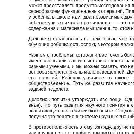
может представлять предмета исследования пр
своеобразием функциональных операций. Пиаже
у ребенка в школе идут два независимых друг
ребенок учится и что он развивается, — это н
содержания и материала мышления, то, стоя н
Дальше я остановлюсь на некоторых, мне ка
обучение ребенка есть аспект, в котором долж
Начнем с проблемы, которая играет очень бол
имеет очень длительную историю своего разв
разными учеными, и мы можем сказать, что не
вопроса является очень мало освещенной. Дел
его понятий. Ребенок усваивает в школе 
обществоведение. Путь же развития научног
задачей педолога.
Делались попытки утверждать две вещи. Одн
виде), что путь развития научного понятия в 
возникающего в его житейском опыте. Следоват
получил это понятие в системе научных знаний 
В противоположность этому взгляду, другие п
или внушается, т. е. вообще помимо развития 