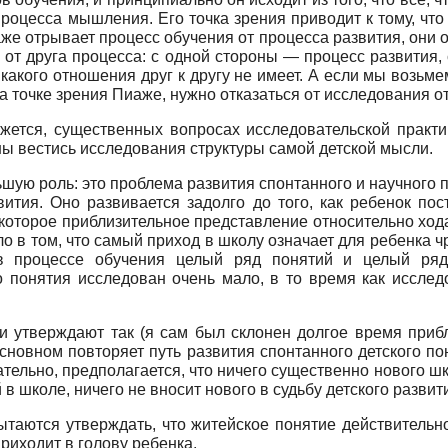
оцесса мышления. Его точка зрения приводит к тому, что 
 отрывает процесс обучения от процесса развития, они о
 от друга процесса: с одной стороны — процесс развития, 
икакого отношения друг к другу не имеет. А если мы возьм
а точке зрения Пиаже, нужно отказаться от исследования о
жется, существенных вопросах исследовательской практик
ны вестись исследования структуры самой детской мысли.
ьшую роль: это проблема развития спонтанного и научного
ития. Оно развивается задолго до того, как ребенок по
которое приблизительное представление относительно хода 
о в том, что самый приход в школу означает для ребенка 
в процессе обучения целый ряд понятий и целый ряд
о понятия исследован очень мало, в то время как исслед
и утверждают так (я сам был склонен долгое время прибл
основном повторяет путь развития спонтанного детского по
ельно, предполагается, что ничего существенно нового шко
в школе, ничего не вносит нового в судьбу детского развит
ытаются утверждать, что житейское понятие действительн
приходит в голову ребенка.