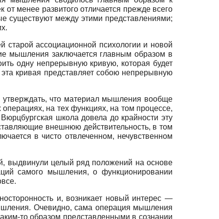
ек от менее развитого отличается прежде всего
орые существуют между этими представлениями;
х.
лей старой ассоциационной психологии и новой
итие мышления заключается главным образом в
ить одну непрерывную кривую, которая будет
о эта кривая представляет собою непрерывную
и утверждать, что материал мышления вообще
операциях, на тех функциях, на том процессе,
. Вюрцбургская школа довела до крайности эту
едставляющие внешнюю действительность, в том
лючается в чисто отвлеченном, нечувственном
ей, выдвинули целый ряд положений на основе
раций самого мышления, о функционировании
все.
дносторонность и, возникает новый интерес —
мышления. Очевидно, сама операция мышления
 каким-то образом представленными в сознании