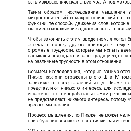
есть макроскопическая структура. А под макр
Таким образом, исследование мышления в
микроскопический и макроскопический,т. е. 
функции, те способы движения слов, которые 
мы имеем исключение одного аспекта в пользу
Чтобы закончить с этим введением, я хотел б
аспекта в пользу другого приводит к тому,
огромные трудности, которые мы испытываем,
навыках и подходах связаны традицией, по ко
на различные трудности в этом отношении.
Возьмем исследования, которые занимаются
Пиаже, как они отражены в
e
г
o
Ш и
IV
тома
зависимость представлений ит. д. Пиаже г
представляют никакого интереса для исследо
искажены, т. е. переработаны самим ребенком
не представляют никакого интереса, потому 
зрелого мышления.
Процесс мышления, по Пиаже, не может являт
при обучении, являются понятиями, заимствова
У Пиаже все мышление строится вне процессов 