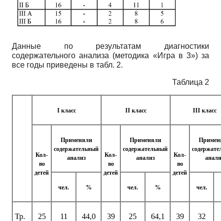
Данные по результатам диагностики
содержательного анализа (методика «Игра в 3») за
все годы приведены в табл. 2.
Таблица 2
I класс
II класс
III класс
Применяли
Применяли
Примен
содержательный
содержательный
содержате
Кол-
Кол-
Кол-
анализ
анализ
анали
во
во
во
детей
детей
детей
чел.
%
чел.
%
чел.
Тр.
25
11
44,0
39
25
64,1
39
32