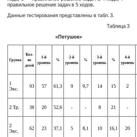
правильное решение задач в 5 ходов.
Данные тестирования представлены в табл. 3.
Таблица 3
«Петушок»
Кол-
1-й
2-й
3-й
4-й
Группа
во
%
%
%
уровень
уровень
уровень
уровень
детей
1
93
57
61,3
9
9,7
14
15
2
Экс.
2 Тр.
38
20
52,6
-
-
8
21
-
2
62
23
37,1
5
8,1
10
16,1
20
Экс.