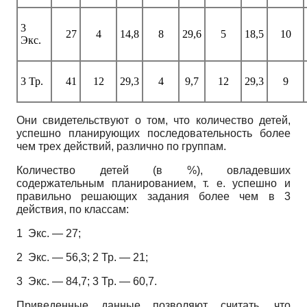
3
27
4
14,8
8
29,6
5
18,5
10
Экс.
3 Тр.
41
12
29,3
4
9,7
12
29,3
9
Они свидетельствуют о том, что количество детей,
успешно планирующих последовательность более
чем трех действий, различно по группам.
Количество детей (в %), овладевших
содержательным планированием, т. е. успешно и
правильно решающих задания более чем в 3
действия, по классам:
1 Экс. — 27;
2 Экс. — 56,3; 2 Тр. — 21;
3 Экс. — 84,7; 3 Тр. — 60,7.
Приведенные данные позволяют считать, что