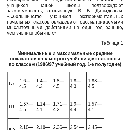
учащихся нашей школы подтверждают
закономерность, отмеченную В. В. Давыдовым:
«...большинство учащихся экспериментальных
начальных классов овладевают рассматриваемыми
мыслительными действиями на один год раньше,
чем ученики обычных».
Таблица 1
Минимальные и максимальные средние
показатели
параметров учебной деятельности
по классам
(1996/97 учебный год, 1-е полугодие)
1.6—
1.4—
1.8—
1.8—
1.88—
I А
4.5
4.2
4.5
4.3
4.5
1.57—
1.14—
1.71—
1.9—
1.57—
I В
4.5
4.1
4.2
4.4
4.1
2.18—
2.18—
2.36—
2.54—
2.45—
II А