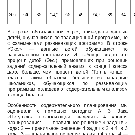
Экс.
66
36
54,5
66
49
74,2
39
34
В строке, обозначенной «Тр.», приведены данные
детей, обучавшихся по традиционной программе, но
с «элементами развивающих программ». В строке
«Экс.» — данные детей, обучавшихся по
развивающим программам. Из таблицы видно, что
процент детей (Экс.), применявших при решении
заданий содержательный анализ, в конце I класса
даже больше, чем процент детей (Тр.) в конце II
класса. Таким образом, большинство младшие
школьников, обучающихся по развивающим
программам, овладевают содержательным анализом
к концу II класса.
Особенности содержательного планирования мы
оценивали с помощью методики А. 3. Зака
«Петушок», позволяющей выделить 4 уровня
планирования: 1 — правильное решение 4 задач в 2
хода; 2 — правильное решение 4 задач в 2 и 4, в 3
хода; 3 — правильное решение задач в 4 хода; 4 —