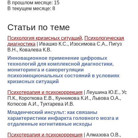
В прошлом месяце: 15
В текущем месяце: 8
Статьи по теме
Психология кризисных ситуаций
,
Психологическая
диагностика
|
Ивашко К.С., Изосимова С.А., Пигуз
В.Н., Ковалева К.В.
Инновационное применение цифровых
технологий для комплексной диагностики,
мониторинга и саморегуляции
психоэмоциональных состояний в условиях
кризисных ситуаций
Психотерапия и психокоррекция
|
Леушина Ю.Е., Ус
П.К., Короткова Е.В., Кунникова К.И., Львова О.А.,
Котюсов А.И., Туктарева И.В.
Младенческий инсульт: как связаны
характеристики инфаркта головного мозга и
отдаленные когнитивные исходы
Психотерапия и психокоррекция
|
Алмазова О.В.,