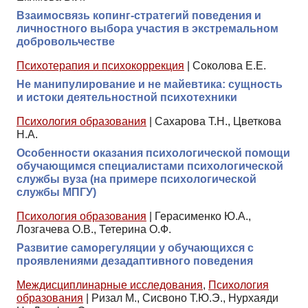
Взаимосвязь копинг-стратегий поведения и
личностного выбора участия в экстремальном
добровольчестве
Психотерапия и психокоррекция
|
Соколова Е.Е.
Не манипулирование и не майевтика: сущность
и истоки деятельностной психотехники
Психология образования
|
Сахарова Т.Н., Цветкова
Н.А.
Особенности оказания психологической помощи
обучающимся специалистами психологической
службы вуза (на примере психологической
службы МПГУ)
Психология образования
|
Герасименко Ю.А.,
Лозгачева О.В., Тетерина О.Ф.
Развитие саморегуляции у обучающихся с
проявлениями дезадаптивного поведения
Междисциплинарные исследования
,
Психология
образования
|
Ризал М., Сисвоно Т.Ю.Э., Нурхаяди