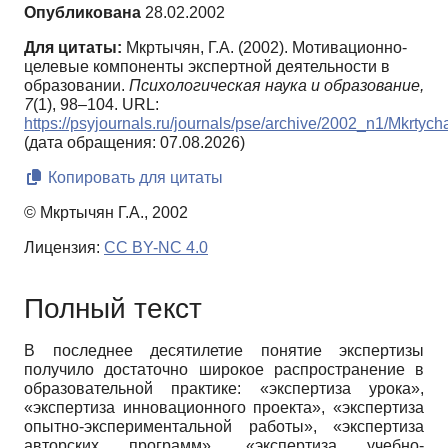
Опубликована
28.02.2002
Для цитаты:
Мкртычян, Г.А. (2002). Мотивационно-
целевые компоненты экспертной деятельности в
образовании.
Психологическая наука и образование,
7
(1), 98–104. URL:
https://psyjournals.ru/journals/pse/archive/2002_n1/Mkrtych
(дата обращения: 07.08.2026)
Копировать для цитаты
© Мкртычян Г.А., 2002
Лицензия:
CC BY-NC 4.0
Полный текст
В последнее десятилетие понятие экспертизы
получило достаточно широкое распространение в
образовательной практике: «экспертиза урока»,
«экспертиза инновационного проекта», «экспертиза
опытно-экспериментальной работы», «экспертиза
авторских программ», «экспертиза учебно-