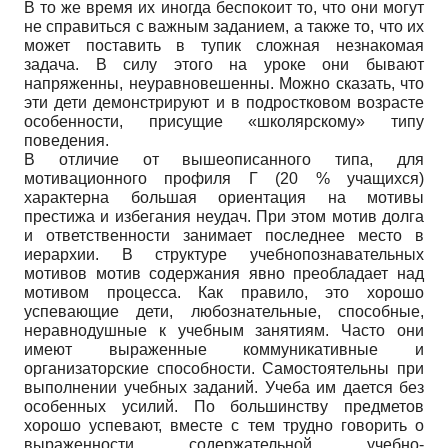
В то же время их иногда беспокоит то, что они могут
не справиться с важным заданием, а также то, что их
может поставить в тупик сложная незнакомая
задача. В силу этого на уроке они бывают
напряженны, неуравновешенны. Можно сказать, что
эти дети демонстрируют и в подростковом возрасте
особенности, присущие «школярскому» типу
поведения.
В отличие от вышеописанного типа, для
мотивационного профиля Г (20 % учащихся)
характерна большая ориентация на мотивы
престижа и избегания неудач. При этом мотив долга
и ответственности занимает последнее место в
иерархии. В структуре учебнопознавательных
мотивов мотив содержания явно преобладает над
мотивом процесса. Как правило, это хорошо
успевающие дети, любознательные, способные,
неравнодушные к учебным занятиям. Часто они
имеют выраженные коммуникативные и
организаторские способности. Самостоятельны при
выполнении учебных заданий. Учеба им дается без
особенных усилий. По большинству предметов
хорошо успевают, вместе с тем трудно говорить о
выраженности содержательной учебно-