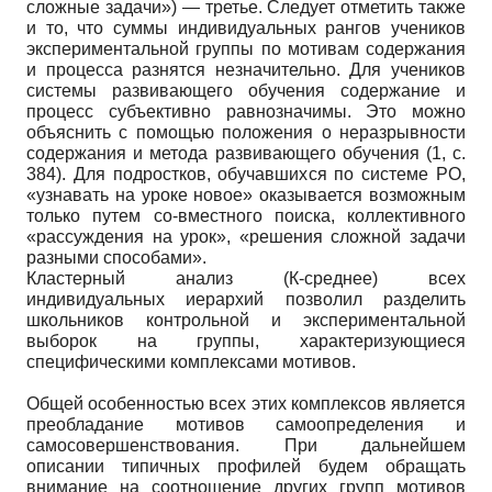
сложные задачи») — третье. Следует отметить также
и то, что суммы индивидуальных рангов учеников
экспериментальной группы по мотивам содержания
и процесса разнятся незначительно. Для учеников
системы развивающего обучения содержание и
процесс субъективно равнозначимы. Это можно
объяснить с помощью положения о неразрывности
содержания и метода развивающего обучения (1, c.
384). Для подростков, обучавшихся по системе РО,
«узнавать на уроке новое» оказывается возможным
только путем со-вместного поиска, коллективного
«рассуждения на урок», «решения сложной задачи
разными способами».
Кластерный анализ (К-среднее) всех
индивидуальных иерархий позволил разделить
школьников контрольной и экспериментальной
выборок на группы, характеризующиеся
специфическими комплексами мотивов.
Общей особенностью всех этих комплексов является
преобладание мотивов самоопределения и
самосовершенствования. При дальнейшем
описании типичных профилей будем обращать
внимание на соотношение других групп мотивов