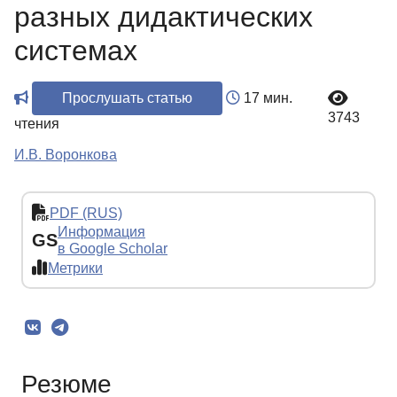
разных дидактических
системах
Прослушать статью
17 мин.
3743
чтения
И.В. Воронкова
PDF (RUS)
Информация
GS
в Google Scholar
Метрики
Резюме