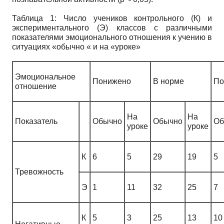
Таблица 1: Число учеников контрольного (К) и
экспериментального (Э) классов с различными
показателями эмоционального отношения к учению в
ситуациях «обычно « и на «уроке»
Эмоциональное
Понижено
В норме
По
отношение
На
На
Показатель
Обычно
Обычно
Об
уроке
уроке
К
6
5
29
19
5
Тревожность
Э
1
11
32
25
7
К
5
3
25
13
10