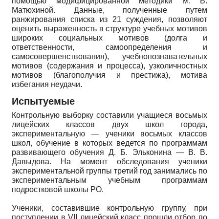
помощью модифицированной методики М. В.
Матюхиной. Данные, полученные путем
ранжирования списка из 21 суждения, позволяют
оценить выраженность в структуре учебных мотивов
широких социальных мотивов (долга и
ответственности, самоопределения и
самосовершенствования), учебнопознавательных
мотивов (содержания и процесса), узколичностных
мотивов (благополучия и престижа), мотива
избегания неудачи.
Испытуемые
Контрольную выборку составили учащиеся восьмых
лицейских классов двух школ города,
экспериментальную — ученики восьмых классов
школ, обучение в которых ведется по программам
развивающего обучения Д. Б. Эльконина — В. В.
Давыдова. На момент обследования ученики
экспериментальной группы третий год занимались по
экспериментальным учебным программам
подростковой школы РО.
Ученики, составившие контрольную группу, при
поступлении в VII лицейский класс прошли отбор по