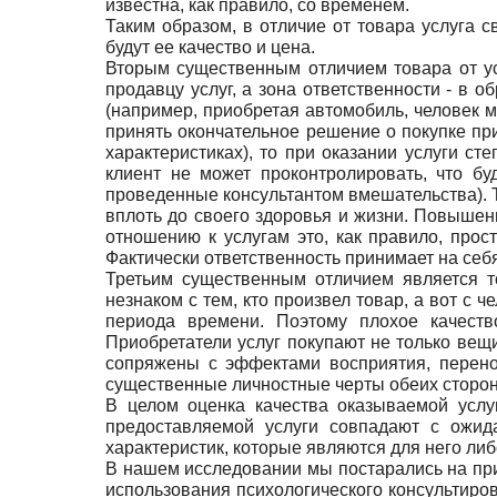
известна, как правило, со временем.
Таким образом, в отличие от товара услуга с
будут ее качество и цена.
Вторым существенным отличием товара от ус
продавцу услуг, а зона ответственности - в 
(например, приобретая автомобиль, человек м
принять окончательное решение о покупке пр
характеристиках), то при оказании услуги ст
клиент не может проконтролировать, что бу
проведенные консультантом вмешательства). Т
вплоть до своего здоровья и жизни. Повышен
отношению к услугам это, как правило, прос
Фактически ответственность принимает на себя
Третьим существенным отличием является то
незнаком с тем, кто произвел товар, а вот с 
периода времени. Поэтому плохое качество
Приобретатели услуг покупают не только вещ
сопряжены с эффектами восприятия, перено
существенные личностные черты обеих сторо
В целом оценка качества оказываемой услуг
предоставляемой услуги совпадают с ожида
характеристик, которые являются для него ли
В нашем исследовании мы постарались на при
использования психологического консультиров