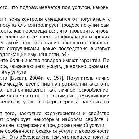
ого, что подразумевается под услугой, каковы
и: зона контроля смещается от покупателя к
 покупатель контролирует процесс покупки сам
есть, как перемещаться, что проверить, чтобы
е решение о ее цвете, конфигурации и прочих
 услугой того же организационного психолога,
го сотрудниками, какие последствия вызовут
надлежащие ему ценности, э4~
 что большинство товаров имеют гарантии. По
ста, оказывающего услугу, довольно размыта.
 ему услуги.
вана
[
Бэквит, 2004а
, с. 157]
. Покупатель лично
взаимодействует с ним на протяжении какого-то
а, воспринимается как личное оскорбление.
ым является и то, что взаимные коммуникации
ребителя услуг в сфере сервиса раскрывают
 того, насколько характеристики и свойства
ент оперирует некоторым набором свойств и
ставляет содержание предоставляемой услуги.
е особенности оказания услуги и возможности
уг. Это обусловлено тем, что процесс покупки