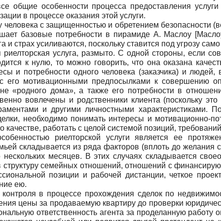
все общие особенности процесса предоставления услуги 
ации в процессе оказания этой услуги.
 у человека с защищенностью и обретением безопасности (
ушает базовые потребности в пирамиде А. Маслоу
[
Масло
и страх усиливаются, поскольку ставится под угрозу сам
я риелторская услуга, размыто. С одной стороны, если с
ится к нулю, то можно говорить, что она оказана качеств
есы и потребности одного человека (заказчика) и людей, 
 с его мотивационными предпосылками к совершению о
е «родного дома», а также его потребности в отношени
енно вовлечены и родственники клиента (поскольку это 
раментами и другими личностными характеристиками. Поэ
сделки, необходимо понимать интересы и мотивационно-п
о качестве, работать с целой системой позиций, требований
особенностью риелторской услуги является ее протяж
мьей складывается из ряда факторов (вплоть до желания с
о нескольких месяцев. В этих случаях складывается свое
в структуру семейных отношений, отношений с финансиру
ссиональной позиции и рабочей дистанции, четкое проек
ние ею.
контроля в процессе прохождения сделок по недвижимост
ения цены за продаваемую квартиру до проверки юридичес
альную ответственность агента за проделанную работу оц