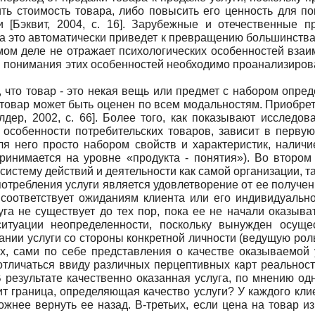
ть стоимость товара, либо повысить его ценность для по
ги
[
Бэквит, 2004
, с. 16]
. Зарубежные и отечественные пр
а это автоматически приведет к превращению большинства
мом деле не отражает психологических особенностей взаи
ля понимания этих особенностей необходимо проанализиров
что товар - это некая вещь или предмет с набором опред
товар может быть оценен по всем модальностям. Приобрета
лдер, 2002
, с. 66]
. Более того, как показывают исследов
особенности потребительских товаров, зависит в первую
я него просто набором свойств и характеристик, наличи
ринимается на уровне «продукта - понятия»). Во втором
 систему действий и деятельности как самой организации, т
отребления услуги является удовлетворение от ее получен
 соответствует ожиданиям клиента или его индивидуально
луга не существует до тех пор, пока ее не начали оказыва
 ситуации неопределенности, поскольку вынужден осу
зании услуги со стороны конкретной личности (ведущую рол
х, сами по себе представления о качестве оказываемой у
тличаться ввиду различных перцептивных карт реальност
В результате качественно оказанная услуга, по мнению од
т граница, определяющая качество услуги? У каждого клие
ожнее вернуть ее назад. В-третьих, если цена на товар из