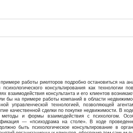
примере работы риелторов подробно остановиться на ана
 психологического консультирования как технологии по
иях взаимодействия консультанта и его клиентов возник
ли бы на примере работы компаний в области недвижимост
вной управленческой технологией, позволяющей аген
ятие качественной сделки по покупке недвижимости. В ход
е методы и формы взаимодействия с психологом. Осо
фикация — «психодрама на столе». В ходе проведенн
должно быть психологическое консультирование в орга
онятий организационных клиентов, обеспечив тем самым вы