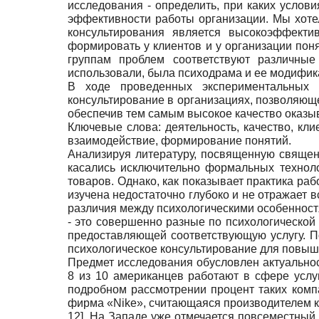
исследования - определить, при каких услов
эффективности работы организации. Мы хоте
консультирования является высокоэффекти
формировать у клиентов и у организации пон
группам проблем соответствуют различны
использовали, была психодрама и ее модифика
В ходе проведенных экспериментальных 
консультирование в организациях, позволяющ
обеспечив тем самым высокое качество оказы
Ключевые слова: деятельность, качество, клие
взаимодействие, формирование понятий.
Анализируя литературу, посвященную священн
касались исключительно формальных техноло
товаров. Однако, как показывает практика р
изучена недостаточно глубоко и не отражает 
различия между психологическими особенностя
- это совершенно разные по психологической
предоставляющей соответствующую услугу. П
психологическое консультирование для повыше
Предмет исследования обусловлен актуальнос
8 из 10 американцев работают в сфере услу
подробном рассмотрении процент таких компа
фирма «Nike», считающаяся производителем к
12]
. На Западе уже отмечается повсеместный 