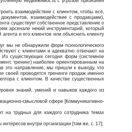
купленную недвижимость с угрозой признания
роить взаимодействие с клиентом, чтобы всё,
 документов, взаимодействие с продавцами),
иента существует собственное представление о
оем арсенале некий инструментарий, который
агента и его клиентов или объяснить клиенту
луг мы не обнаружили форм психологического
ствуют с клиентами и адекватно отвечают на
. Из существующих сегодня форм (системное
смент, тренинг) наиболее ориентированным на
ав это направление, мы пришли к выводу, что
ове своей проводятся тренинги продаж именно
елтора с клиентом. В качестве существенных
уровня знаний, умений и навыков каждого из
тивационно-смысловой сфере
[
Коммуникативно-
т на трудных для каждого сотрудника темах
интересов внутри организации [там же, с. 17];