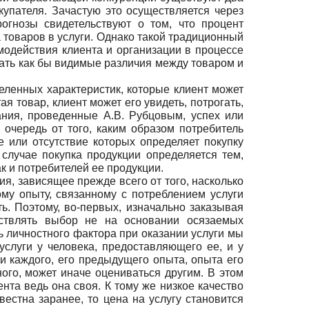
купателя. Зачастую это осуществляется через
огнозы свидетельствуют о том, что процент
 товаров в услуги. Однако такой традиционный
модействия клиента и организации в процессе
ать как бы видимые различия между товаром и
еленных характеристик, которые клиент может
я товар, клиент может его увидеть, потрогать,
ания, проведенные А.В. Рубцовым, успех или
 очередь от того, каким образом потребитель
е или отсутствие которых определяет покупку
 случае покупка продукции определяется тем,
ак и потребителей ее продукции.
ия, зависящее прежде всего от того, насколько
му опыту, связанному с потреблением услуги
ть. Поэтому, во-первых, изначально заказывая
ществлять выбор не на основании осязаемых
ь личностного фактора при оказании услуги мы
слуги у человека, предоставляющего ее, и у
и каждого, его предыдущего опыта, опыта его
ного, может иначе оцениваться другим. В этом
нта ведь она своя. К тому же низкое качество
вестна заранее, то цена на услугу становится