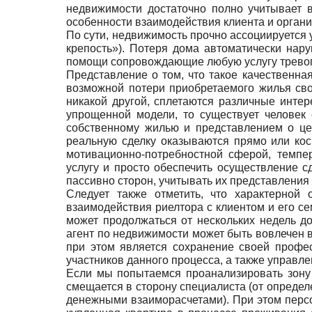
недвижимости достаточно полно учитывает 
особенности взаимодействия клиента и организ
По сути, недвижимость прочно ассоциируется
крепость»). Потеря дома автоматически нар
помощи сопровождающие любую услугу тревога 
Представление о том, что такое качественна
возможной потери приобретаемого жилья свод
никакой другой, сплетаются различные интер
упрощенной модели, то существует человек
собственному жилью и представлением о цен
реальную сделку оказываются прямо или косв
мотивационно-потребностной сферой, темпе
услугу и просто обеспечить осуществление 
пассивно сторон, учитывать их представления 
Следует также отметить, что характерной 
взаимодействия риелтора с клиентом и его се
может продолжаться от нескольких недель д
агент по недвижимости может быть вовлечен 
при этом является сохранение своей профе
участников данного процесса, а также управле
Если мы попытаемся проанализировать зону 
смещается в сторону специалиста (от определ
денежными взаиморасчетами). При этом персон