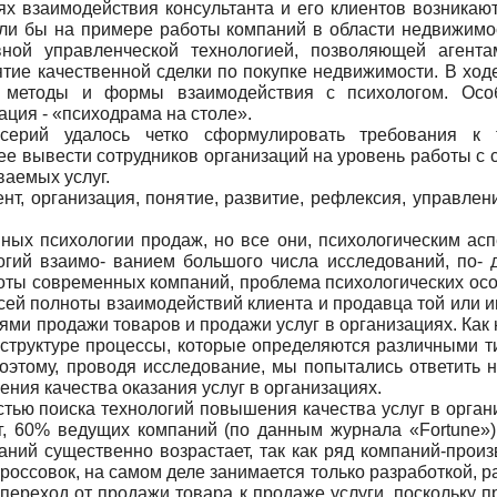
иях взаимодействия консультанта и его клиентов возник
ли бы на примере работы компаний в области недвижимост
вной управленческой технологией, позволяющей аген
ятие качественной сделки по покупке недвижимости. В ход
е методы и формы взаимодействия с психологом. Осо
ция - «психодрама на столе».
серий удалось четко сформулировать требования к т
ее вывести сотрудников организаций на уровень работы с 
ваемых услуг.
нт, организация, понятие, развитие, рефлексия, управлен
ых психологии продаж, но все они, психологическим асп
гий взаимо- ванием большого числа исследований, по- 
аботы современных компаний, проблема психологических ос
всей полноты взаимодействий клиента и продавца той или 
ми продажи товаров и продажи услуг в организациях. Как 
 структуре процессы, которые определяются различными т
оэтому, проводя исследование, мы попытались ответить н
ния качества оказания услуг в организациях.
тью поиска технологий повышения качества услуг в орган
г, 60% ведущих компаний (по данным журнала «Fortune»)
ний существенно возрастает, так как ряд компаний-произ
россовок, на самом деле занимается только разработкой, 
переход от продажи товара к продаже услуги, поскольку 