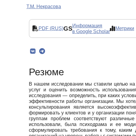
Т.М. Некрасова
Информация
GS
PDF (RUS)
Метрики
в Google Scholar
Резюме
В нашем исследовании мы ставили целью на 
услуг и оценить возможность использования
исследования — определить, при каких услов
эффективности работы организации. Мы хоте
консультирования является высокоэффекти
формировать у клиентов и у организации пон
группам проблем соответствуют различны
использовали, была психодрама и ее моди
сформулировать требования к тому, каким 
организаций на уровень работы с системами п