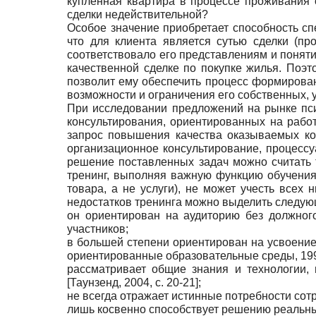
купленная квартира в процессе проживания 
сделки недействительной?
Особое значение приобретает способность сп
что для клиента является сутью сделки (пр
соответствовало его представлениям и поняти
качественной сделке по покупке жилья. Поэ
позволит ему обеспечить процесс формирован
возможности и ограничения его собственных,
При исследовании предложений на рынке пси
консультирования, ориентированных на рабо
запрос повышения качества оказываемых ко
организационное консультирование, процессу
решение поставленных задач можно считать
тренинг, выполняя важную функцию обучения 
товара, а не услуги), не может учесть все
недостатков тренинга можно выделить следую
он ориентирован на аудиторию без должного
участников;
в большей степени ориентирован на усвоени
ориентированные образовательные среды, 19
рассматривает общие знания и технологии,
[
Таунзенд, 2004
, с. 20-21]
;
не всегда отражает истинные потребности сотр
лишь косвенно способствует решению реальных