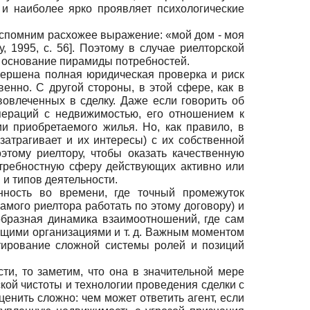
и наиболее ярко проявляет психологические
вспомним расхожее выражение: «мой дом - моя
у, 1995
, с. 56]
. Поэтому в случае риелторской
о основание пирамиды потребностей.
овершена полная юридическая проверка и риск
енно. С другой стороны, в этой сфере, как в
вовлеченных в сделку. Даже если говорить об
пераций с недвижимостью, его отношением к
и приобретаемого жилья. Но, как правило, в
затрагивает и их интересы) с их собственной
тому риелтору, чтобы оказать качественную
отребностную сферу действующих активно или
 и типов деятельности.
енность во времени, где точный промежуток
амого риелтора работать по этому договору) и
образная динамика взаимоотношений, где сам
ющими организациями и т. д. Важным моментом
тирование сложной системы ролей и позиций
и, то заметим, что она в значительной мере
кой чистоты и технологии проведения сделки с
енить сложно: чем может ответить агент, если