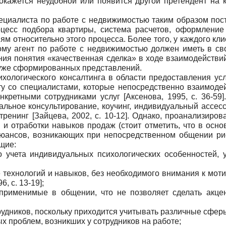
окажется неудобной или появится другой претендент на 
ециалиста по работе с недвижимостью таким образом пост
оцесс подбора квартиры, система расчетов, оформление
ям относительно этого процесса. Более того, у каждого кл
тому агент по работе с недвижимостью должен иметь в св
ия понятия «качественная сделка» в ходе взаимодействий 
 уже сформированных представлений.
хологического консалтинга в области предоставления ус
ту со специалистами, которые непосредственно взаимодей
нкретными сотрудниками услуг
[
Аксенова, 1995
, с. 36-59]
альное консультирование, коучинг, индивидуальный ассес
 тренинг
[
Зайцева, 2002
, с. 10-12]
. Однако, проанализиров
и отработки навыков продаж (стоит отметить, что в осн
х нюансов, возникающих при непосредственном общении ри
щие:
 учета индивидуальных психологических особенностей, 
е технологий и навыков, без необходимого внимания к мо
96
, с. 13-19]
;
 применимые в общении, что не позволяет сделать акцен
удников, поскольку приходится учитывать различные сферы 
 проблем, возникших у сотрудников на работе;