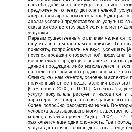
способа добиться преимущества - либо снизи
предложение клиенту дополнительной услу
«персонализированных» товаров будет расти, 
анализ условий предоставления услуги на са
оказания соответствующей услуги клиенту. Д
услугами.
Первым существенным отличием является то, 
ощутить по всем каналам восприятия. То есть 
понюхать, попробовать на вкус, услышать
[
А
неуспех продажи определенной продукции, в 
воспринимает продукцию (является ли она дл
данной продукции, либо используется и восп
насколько тот или иной продукт вписывается в
Однако, как нам кажется, основным аспектом п
полученный от ее предоставления результат
[
Самсонова, 2003
, с. 10-16]
. Казалось бы, ус
услугу, покупатель рискует и находится в
характеристик товара, а на обещаниях об ока
более подробно рассмотрим ниже). Во-вторы
человека заказывающего могут существенно о
коллег, друзей и прочее
[
Алдер, 2002
, с. 72]
. 
заключается еще одна сложность. Где проходи
услуги достаточно сложно доказать, а еще сл