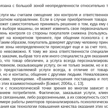
вязана с большой зоной неопределенности относительно т
луги мы считаем смещение зон контроля и ответственност
обратном направлении. Если в случае приобретения товара
ожет самостоятельно принимать решение о том, куда ему с
и выборе машины, он может изменить свое первоначально
епень контроля со стороны покупателя снижена (пользуясь
дет на конкретном тренинге, при общении психолога с е
аким образом, покупатель доверяет другому человеку при
ие зоны неопределенности происходит еще и за счет того,
то невозможно. К тому же зона ответственности специали
 заказчик, выбрав того или иного специалиста для оказания
, что товар обезличен, а услуга всегда персонализиро
человеком, оказывающим услугу, он не только знаком, но и 
 предоставляемой услуги всегда, в отличие от товар
и, но и контакты, общение с другими людьми. Немаловажн
сами, проекциями. «Взаимоотношения поставщика и пот
н этих взаимоотношений»
[
Бэквит, 2004а
, с. 13]
.
и с психологической точки зрения во многом зависит от
нием потребителя. Фактически, заказывая услуги, кли
бо связанными, либо разрозненными, а их совокупность со
мере работы риелторов проанализировать психологически
ания как технологии повышения качества оказания этих усл