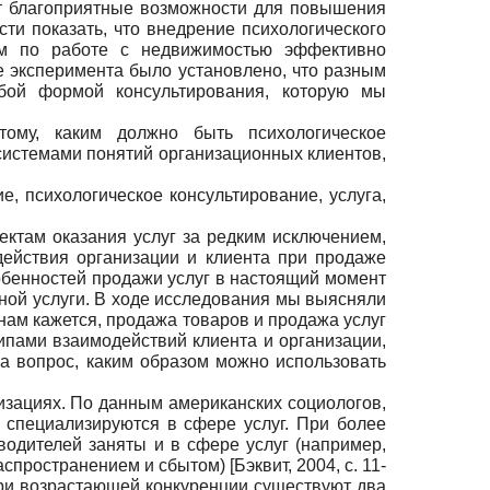
ают благоприятные возможности для повышения
и показать, что внедрение психологического
там по работе с недвижимостью эффективно
е эксперимента было установлено, что разным
бой формой консультирования, которую мы
ому, каким должно быть психологическое
системами понятий организационных клиентов,
ие, психологическое консультирование, услуга,
ектам оказания услуг за редким исключением,
действия организации и клиента при продаже
обенностей продажи услуг в настоящий момент
иной услуги. В ходе исследования мы выясняли
нам кажется, продажа товаров и продажа услуг
ипами взаимодействий клиента и организации,
а вопрос, каким образом можно использовать
изациях. По данным американских социологов,
 специализируются в сфере услуг. При более
водителей заняты и в сфере услуг (например,
распространением и сбытом)
[
Бэквит, 2004
, с. 11-
при возрастающей конкуренции существуют два