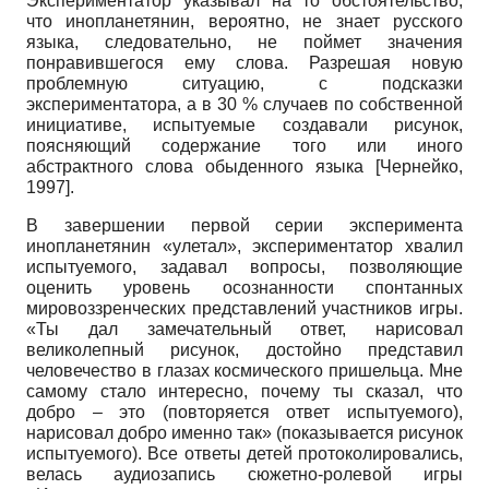
Экспериментатор указывал на то обстоятельство,
что инопланетянин, вероятно, не знает русского
языка, следовательно, не поймет значения
понравившегося ему слова. Разрешая новую
проблемную ситуацию, с подсказки
экспериментатора, а в 30 % случаев по собственной
инициативе, испытуемые создавали рисунок,
поясняющий содержание того или иного
абстрактного слова обыденного языка
[
Чернейко,
1997
]
.
В завершении первой серии эксперимента
инопланетянин «улетал», экспериментатор хвалил
испытуемого, задавал вопросы, позволяющие
оценить уровень осознанности спонтанных
мировоззренческих представлений участников игры.
«Ты дал замечательный ответ, нарисовал
великолепный рисунок, достойно представил
человечество в глазах космического пришельца. Мне
самому стало интересно, почему ты сказал, что
добро – это (повторяется ответ испытуемого),
нарисовал добро именно так» (показывается рисунок
испытуемого). Все ответы детей протоколировались,
велась аудиозапись сюжетно-ролевой игры