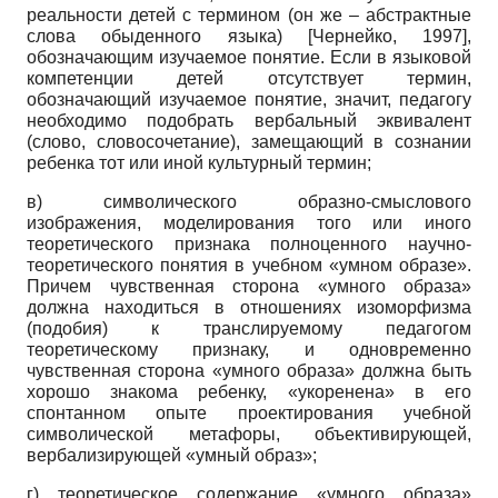
реальности детей с термином (он же – абстрактные
слова обыденного языка)
[
Чернейко, 1997
]
,
обозначающим изучаемое понятие. Если в языковой
компетенции детей отсутствует термин,
обозначающий изучаемое понятие, значит, педагогу
необходимо подобрать вербальный эквивалент
(слово, словосочетание), замещающий в сознании
ребенка тот или иной культурный термин;
в) символического образно-смыслового
изображения, моделирования того или иного
теоретического признака полноценного научно-
теоретического понятия в учебном «умном образе».
Причем чувственная сторона «умного образа»
должна находиться в отношениях изоморфизма
(подобия) к транслируемому педагогом
теоретическому признаку, и одновременно
чувственная сторона «умного образа» должна быть
хорошо знакома ребенку, «укоренена» в его
спонтанном опыте проектирования учебной
символической метафоры, объективирующей,
вербализирующей «умный образ»;
г) теоретическое содержание «умного образа»