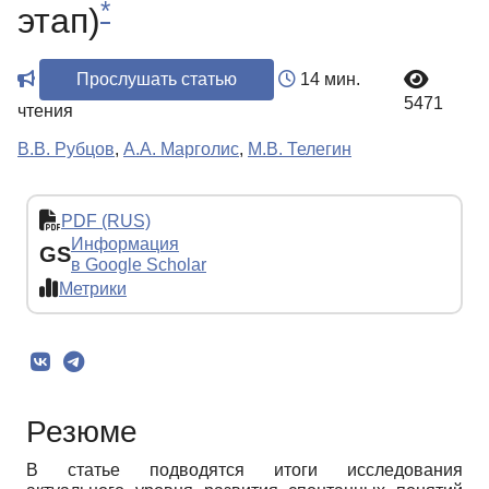
*
этап)
Прослушать статью
14 мин.
5471
чтения
В.В. Рубцов
,
А.А. Марголис
,
М.В. Телегин
PDF (RUS)
Информация
GS
в Google Scholar
Метрики
Резюме
В статье подводятся итоги исследования