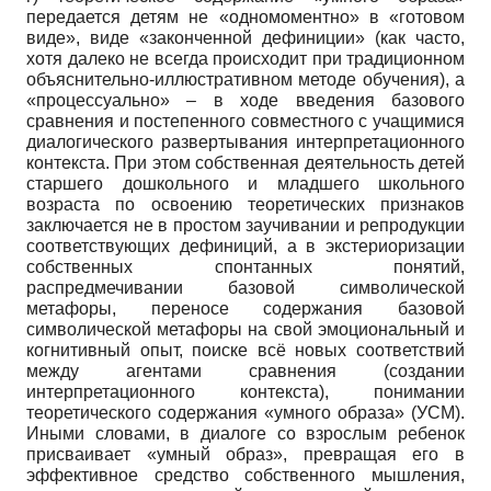
передается детям не «одномоментно» в «готовом
виде», виде «законченной дефиниции» (как часто,
хотя далеко не всегда происходит при традиционном
объяснительно-иллюстративном методе обучения), а
«процессуально» – в ходе введения базового
сравнения и постепенного совместного с учащимися
диалогического развертывания интерпретационного
контекста. При этом собственная деятельность детей
старшего дошкольного и младшего школьного
возраста по освоению теоретических признаков
заключается не в простом заучивании и репродукции
соответствующих дефиниций, а в экстериоризации
собственных спонтанных понятий,
распредмечивании базовой символической
метафоры, переносе содержания базовой
символической метафоры на свой эмоциональный и
когнитивный опыт, поиске всё новых соответствий
между агентами сравнения (создании
интерпретационного контекста), понимании
теоретического содержания «умного образа» (УСМ).
Иными словами, в диалоге со взрослым ребенок
присваивает «умный образ», превращая его в
эффективное средство собственного мышления,