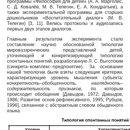
программы «Философия для детей» (А. А. Марголис,
С. Д. Ковалёв, М. В. Телегин, Е. А. Кондратьев), а
также экспериментальной программы для старших
дошкольников «Воспитательный диалог» (М. В.
Телегин) [3, 11]. Велись протоколы и аудиозапись
первых двух этапов диалогов.
Главным результатом эксперимента стало
составление научно обоснованной типологии
мировоззренческих представлений детей,
уточняющей и конкретизирующей типологию
спонтанных понятий, разработанную Л. С. Выготским
(синкрета–комплекс–предпонятие). За основание
нашей типологии были взяты следующие критерии,
характеризующие уровень мышления субъекта:
конкретность–обобщенность, наглядность–
содержательность признаков
, по которым
происходит обобщение
[
Давыдов, 1972
;
Давыдов,
1986
;
Развитие основ рефлексивного, 1995
;
Рубцов,
1996
]
, связанное с абстрактным словом обыденного
языка.