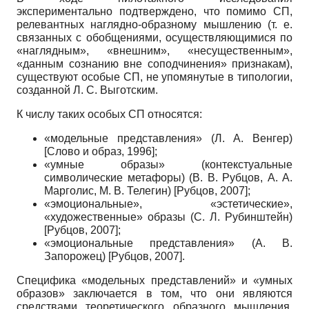
экспериментально подтверждено, что помимо СП,
релевантных наглядно-образному мышлению (т. е.
связанных с обобщениями, осуществляющимися по
«наглядным», «внешним», «несущественным»,
«данным сознанию вне соподчинения» признакам),
существуют особые СП, не упомянутые в типологии,
созданной Л. С. Выготским.
К числу таких особых СП относятся:
«модельные представления» (Л. А. Венгер)
[
Слово и образ, 1996
]
;
«умные образы» (контекстуальные
символические метафоры) (В. В. Рубцов, А. А.
Марголис, М. В. Телегин)
[
Рубцов, 2007
]
;
«эмоциональные», «эстетические»,
«художественные» образы (С. Л. Рубинштейн)
[
Рубцов, 2007
]
;
«эмоциональные представления» (А. В.
Запорожец)
[
Рубцов, 2007
]
.
Специфика «модельных представлений» и «умных
образов» заключается в том, что они являются
средствами теоретического образного мышления,