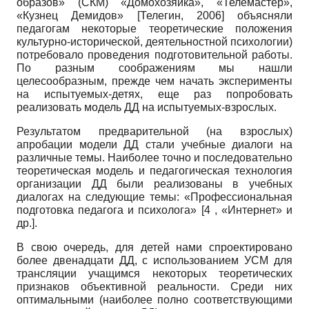
образов» (СКМ) «Домохозяйка», «Телемастер»,
«Кузнец Демидов»
[
Телегин, 2006
]
объясняли
педагогам некоторые теоретические положения
культурно-исторической, деятельностной психологии)
потребовало проведения подготовительной работы.
По разным соображениям мы нашли
целесообразным, прежде чем начать эксперименты
на испытуемых-детях, еще раз попробовать
реализовать модель ДД на испытуемых-взрослых.
Результатом предварительной (на взрослых)
апробации модели ДД стали учебные диалоги на
различные темы. Наиболее точно и последовательно
теоретическая модель и педагогическая технология
организации ДД были реализованы в учебных
диалогах на следующие темы: «Профессиональная
подготовка педагога и психолога» [4 , «Интернет» и
др.].
В свою очередь, для детей нами спроектировано
более двенадцати ДД, с использованием УСМ для
трансляции учащимся некоторых теоретических
признаков объективной реальности. Среди них
оптимальными (наиболее полно соответствующими