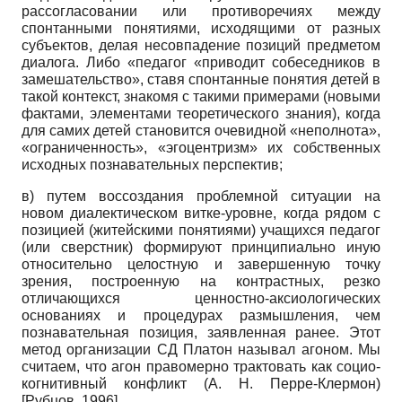
рассогласовании или противоречиях между
спонтанными понятиями, исходящими от разных
субъектов, делая несовпадение позиций предметом
диалога. Либо «педагог «приводит собеседников в
замешательство», ставя спонтанные понятия детей в
такой контекст, знакомя с такими примерами (новыми
фактами, элементами теоретического знания), когда
для самих детей становится очевидной «неполнота»,
«ограниченность», «эгоцентризм» их собственных
исходных познавательных перспектив;
в) путем воссоздания проблемной ситуации на
новом диалектическом витке-уровне, когда рядом с
позицией (житейскими понятиями) учащихся педагог
(или сверстник) формируют принципиально иную
относительно целостную и завершенную точку
зрения, построенную на контрастных, резко
отличающихся ценностно-аксиологических
основаниях и процедурах размышления, чем
познавательная позиция, заявленная ранее. Этот
метод организации СД Платон называл агоном. Мы
считаем, что агон правомерно трактовать как социо-
когнитивный конфликт (А. Н. Перре-Клермон)
[
Рубцов, 1996
]
.