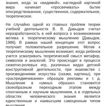
знания, когда за «видимой», наглядной картиной
мира начинает «просвечивать» бытие
опосредствованное, существенное, содержательное,
теоретическое.
Не случайно одной из главных проблем теории
учебной деятельности В. В. Давыдов считал
неразработанность в ней вопроса о возникновении
мотива к теоретическому мышлению
[
Давыдов,
1986
]
. В рамках нашей концепции этот вопрос
получает положительное разрешение. Мотив к
теоретическому мышлению возникает, когда ребенок
учится усматривать теоретический смысл метафор,
символов и аналогий. Это происходит в процессе
сюжетно-ролевых игр, различных видах детской
конструктивной деятельности, при знакомстве с
произведениями искусства (сказки, картины), при
«распредмечивании» образцов рекламы и т. д.
Мышление в «умных образах» становится
своеобразным переходным этапом между
спонтанным и научным мышлением, а в отдельных
областях человеческого знания является
единственным и наивысшим самоценным типом
мышления.