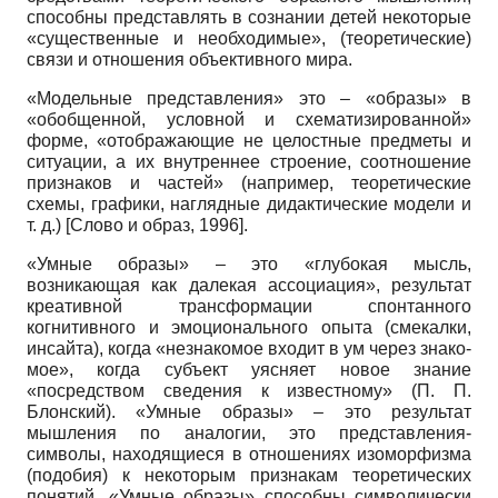
способны представлять в сознании детей некоторые
«существенные и необходимые», (теоретические)
связи и отношения объективного мира.
«Модельные представления» это – «образы» в
«обобщенной, условной и схематизированной»
форме, «отображающие не целостные предметы и
ситуации, а их внутреннее строение, соотношение
признаков и частей» (например, теоретические
схемы, графики, наглядные дидактические модели и
т. д.)
[
Слово и образ, 1996
]
.
«Умные образы» – это «глубокая мысль,
возникающая как далекая ассоциация», результат
креативной трансформации спонтанного
когнитивного и эмоционального опыта (смекалки,
инсайта), когда «незнакомое входит в ум через знако-
мое», когда субъект уясняет новое знание
«посредством сведения к известному» (П. П.
Блонский). «Умные образы» – это результат
мышления по аналогии, это представления-
символы, находящиеся в отношениях изоморфизма
(подобия) к некоторым признакам теоретических
понятий. «Умные образы» способны символически