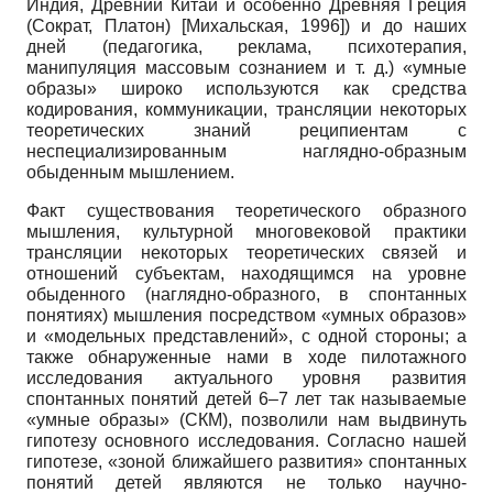
Индия, Древний Китай и особенно Древняя Греция
(Сократ, Платон)
[
Михальская, 1996
]
) и до наших
дней (педагогика, реклама, психотерапия,
манипуляция массовым сознанием и т. д.) «умные
образы» широко используются как средства
кодирования, коммуникации, трансляции некоторых
теоретических знаний реципиентам с
неспециализированным наглядно-образным
обыденным мышлением.
Факт существования теоретического образного
мышления, культурной многовековой практики
трансляции некоторых теоретических связей и
отношений субъектам, находящимся на уровне
обыденного (наглядно-образного, в спонтанных
понятиях) мышления посредством «умных образов»
и «модельных представлений», с одной стороны; а
также обнаруженные нами в ходе пилотажного
исследования актуального уровня развития
спонтанных понятий детей 6–7 лет так называемые
«умные образы» (СКМ), позволили нам выдвинуть
гипотезу основного исследования. Согласно нашей
гипотезе, «зоной ближайшего развития» спонтанных
понятий детей являются не только научно-