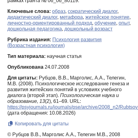
рамках гранта № 06_06_80119.
Ключевые слова:
образ
,
сократический диалог
,
дидактический диалог
,
метафора
,
житейское понятие
,
личностно-ориентированный подход
,
обучение
,
опыт
,
дошкольная педагогика
,
дошкольный возраст
Рубрика издания:
Психология развития
(Возрастная психология)
Тип материала:
научная статья
Опубликована
24.07.2008
Для цитаты:
Рубцов, В.В., Марголис, А.А., Телегин,
М.В. (2008). Психологическое исследование генеза и
развития житейских понятий в условиях учебного
диалога (второй этап).
Психологическая наука и
образование,
13
(2), 61–69. URL:
https://psyjournals.ru/journals/pse/archive/2008_n2/Rubtso
(дата обращения: 10.08.2026)
Копировать для цитаты
© Рубцов В.В., Марголис А.А., Телегин М.В., 2008