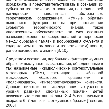
изображать и представительствовать в сознании их
субъектов теоретические отношения, не теряя своей
наглядности, наполняться абстрактным,
теоретическим содержанием. «Умные образы»
выполняют функцию опоры при постижении
субъектом теоретического знания, такое
«постижение» обеспечивается за счет сложных
взаимопереходов, опосредствований и переносов
между образами памяти и воображения субъекта и
содержанием (в том числе и теоретическим) нового,
ранее неизвестного знания [8, 10].
Средством осознания, вербальной фиксации «умных
образов» выступают высказывания, объединенные в
так называемые «символические контекстуальные
метафоры» (СКМ), состоящие из «базовой
метафоры», «базового сравнения» и
«поясняющего», «интерпретирующего» контекста.
Данные пилотажного исследования актуального
уровня развития спонтанных понятий детей
показали, что спонтанный опыт 2–4 % испытуемых в
возрасте 6–7 лет включает «умные образы»
[
Телегин,
2006
]
.