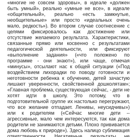
«многие не совсем здоровы», в идеале «должен
быть умный», реально «умные не все», в идеале
«общительный», реально «есть замкнутые,
необщительные» или просто «идеальных очень
мало, редкость»). Во втором случае соотнесение с
целями фиксировалось как достижение или
отсутствие желаемого результата. Характеристики,
связанные прямо или косвенно с результатами
педагогической деятельности, или фиксируют
«выполнение задания» («что положено по
программе - они знают»), или чаще, отмечая
«минусы», отсылают нас к общей ситуации («Под
воздействием лихорадки по поводу готовности и
неготовности ребенка к обучению, детей зачастую
лишают уверенности, свойственной дошколятам»;
«Главная проблема, существующая сейчас, - дети не
хотят идти в школу. Это потому, что в
подготовительной группе их настолько перегружают,
что все желание отпадает. Ленивы, неусидчивы»)
или к родителям («Сейчас многие дети --
агрессивные, мало чем интересуются, так как дома
родители не занимаются детьми. Плохо прививается
дома любовь к природе»). Здесь налицо сублимация
ответственности. Негативные результаты не