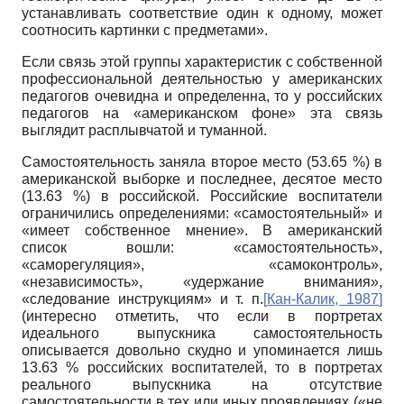
устанавливать соответствие один к одному, может
соотносить картинки с предметами».
Если связь этой группы характеристик с собственной
профессиональной деятельностью у американских
педагогов очевидна и определенна, то у российских
педагогов на «американском фоне» эта связь
выглядит расплывчатой и туманной.
Самостоятельность заняла второе место (53.65 %) в
американской выборке и последнее, десятое место
(13.63 %) в российской. Российские воспитатели
ограничились определениями: «самостоятельный» и
«имеет собственное мнение». В американский
список вошли: «самостоятельность»,
«саморегуляция», «самоконтроль»,
«независимость», «удержание внимания»,
«следование инструкциям» и т. п.
[
Кан-Калик, 1987
]
(интересно отметить, что если в портретах
идеального выпускника самостоятельность
описывается довольно скудно и упоминается лишь
13.63 % российских воспитателей, то в портретах
реального выпускника на отсутствие
самостоятельности в тех или иных проявлениях («не