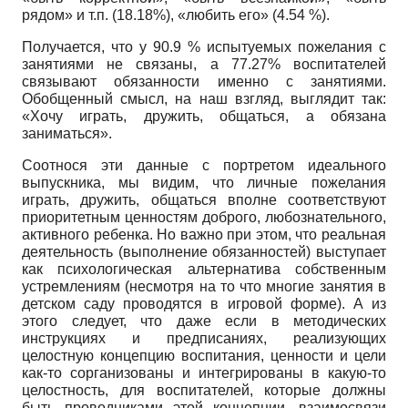
рядом» и т.п. (18.18%), «любить его» (4.54 %).
Получается, что у 90.9 % испытуемых пожелания с
занятиями не связаны, а 77.27% воспитателей
связывают обязанности именно с занятиями.
Обобщенный смысл, на наш взгляд, выглядит так:
«Хочу играть, дружить, общаться, а обязана
заниматься».
Соотнося эти данные с портретом идеального
выпускника, мы видим, что личные пожелания
играть, дружить, общаться вполне соответствуют
приоритетным ценностям доброго, любознательного,
активного ребенка. Но важно при этом, что реальная
деятельность (выполнение обязанностей) выступает
как психологическая альтернатива собственным
устремлениям (несмотря на то что многие занятия в
детском саду проводятся в игровой форме). А из
этого следует, что даже если в методических
инструкциях и предписаниях, реализующих
целостную концепцию воспитания, ценности и цели
как-то сорганизованы и интегрированы в какую-то
целостность, для воспитателей, которые должны
быть проводниками этой концепции, взаимосвязи