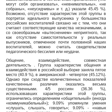
могут себя организовать», «невнимательны», «не
собраны», «неусидчивы» и т. д.) указали 45.45 %).
Возможно, отсутствие характеристик этой группы в
портретах идеального выпускника у большинства
российских воспитателей связано не с тем, что они
считают соответствующие качества незначимыми, а
со своеобразным «вытеснением» неприятного, так
как отсутствие самостоятельности у реальных
выпускников, отмеченное почти половиной наших
воспитателей, можно считать свидетельством
педагогического бессилия или неудачи.
Общение, взаимодействие, совместная
деятельность . Группа характеристик общения и
взаимодействия в российской выборке заняла пятое
место (40.9 %), в американской - четвертое (45.12%).
Однако при сходстве количественных показателей
качественные различия оказались весьма
существенными. 4/5 россиян (36.36 %),
использовавших характеристики этой группы,
ограничились определением «общительный» (иногда
«коммуникабельный»); 9.09% упомянули умения
«слушать, слышать, говорить»; 9.09% - «навык