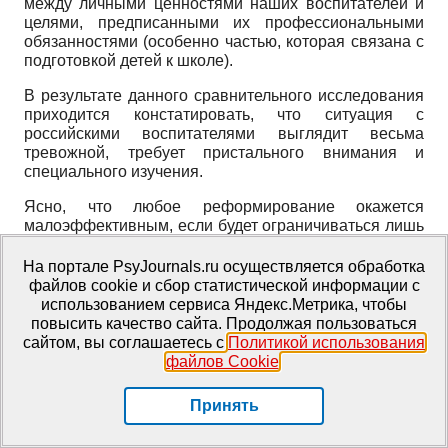
между личными ценностями наших воспитателей и
целями, предписанными их профессиональными
обязанностями (особенно частью, которая связана с
подготовкой детей к школе).
В результате данного сравнительного исследования
приходится констатировать, что ситуация с
российскими воспитателями выглядит весьма
тревожной, требует пристального внимания и
специального изучения.
Ясно, что любое реформирование окажется
малоэффективным, если будет ограничиваться лишь
изменением тех или иных нормативов и методик и не
будет обеспечивать адекватного понимания и
На портале PsyJournals.ru осуществляется обработка
«принятия» предписанных целей и средств
файлов cookie и сбор статистической информации с
воспитателями как согласованных с их ценностями и
использованием сервиса Яндекс.Метрика, чтобы
представлениями о «благом и должном».
повысить качество сайта. Продолжая пользоваться
сайтом, вы соглашаетесь с
Политикой использования
Полученные данные позволяют сделать вывод о
файлов Cookie
.
продуктивности использования проективных методик
в исследованиях данного комплекса проблем, как,
Принять
впрочем, и о необходимости дополнения и
расширения методического аппарата.