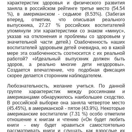
характеристик здоровья и физического развития
заняла в российском рейтинге третье место (54.54
%), в американском - седьмое (8.53%). (Забегая
вперед, отметим, что описывая реального
выпускника, 27.27 % российских воспитателей
упомянули эти характеристики со знаком «минус»,
указав на отклонения и проблемы со здоровьем у
значительной части детей.) Озабоченность наших
воспитателей здоровьем детей очевидна, но в какой
мере эта озабоченность соотносится с их реальной
работой? «Идеальный выпускник должен быть
здоров, а реально многие дети нездоровы».
Создается впечатление, что подобная фиксация
скорее делается сторонним наблюдателем.
Любознательность, желание учиться. По данной
группе характеристик между россиянами и
американцами обнаружилось наибольшее сходство.
В российской выборке она заняла четвертое место
(45.45%), в американской - пятое (43.9%). Некоторые
американские воспитатели (7.31 %) особо отметили
отношение к книгам и чтению («Он будет любить
книги - ему будет нравиться самостоятельно
рассматривать книги и слушать, как взрослые их