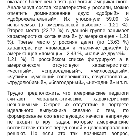
оказался более чем в пять раз богаче американского.
Анализируя состав характеристик у россиян, можно
отметить доминирование двух: «добрый» и
«доброжелательный». Их упомянули 59.09 %
испытуемых (в американской выборке - 1.21 %).
Второе место (22.72 %) в данной группе занимает
характеристика «отзывчивый» (у американцев - 1.21
%). Третье место у россиян делят (по 13.63 %)
характеристики «помощь» и «наличие друзей» (у
американцев «помощь» - 2.43 %, «наличие друзей» -
1.21 %). В российском списке фигурируют, а в
американском отсутствуют характеристики:
«честный», «справедливый», «милосердный»,
«чуткий», «умеющий сопереживать, сочувствовать»,
«трудолюбивый», «благодарный», «нежадный» и т. п.
Трудно предположить, что американские педагоги
считают морально-этические характеристики
незначимыми. Скорее их отсутствие в портрете
идеального выпускника связано с тем, что
формирование соответствующих качеств напрямую
не входит в круг задач, которые американские
воспитатели ставят перед собой и целенаправленно
решают. Но если это так, возникает вопрос,