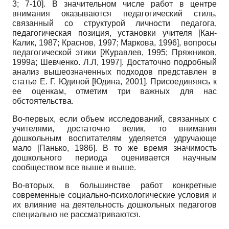
3; 7-10]. В значительном числе работ в центре
внимания оказываются педагогический стиль,
связанный со структурой личности педагога,
педагогическая позиция, установки учителя
[
Кан-
Калик, 1987
;
Краснов, 1997
;
Маркова, 1996
]
, вопросы
педагогической этики
[
Журавлев, 1995
;
Пряжников,
1999а
;
Шевченко. Л.Л, 1997
]
. Достаточно подробный
анализ вышеозначенных подходов представлен в
статье Е. Г. Юдиной
[
Юдина, 2001
]
. Присоединяясь к
ее оценкам, отметим три важных для нас
обстоятельства.
Во-первых, если объем исследований, связанных с
учителями, достаточно велик, то внимания
дошкольным воспитателям уделяется удручающе
мало
[
Панько, 1986
]
. В то же время значимость
дошкольного периода оценивается научным
сообществом все выше и выше.
Во-вторых, в большинстве работ конкретные
современные социально-психологические условия и
их влияние на деятельность дошкольных педагогов
специально не рассматриваются.