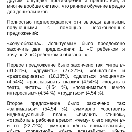
другим, ощущают противоречия и препятствия, а
многие вообще считают, что раннее обучение вредно
для дошкольников.
Полностью подтверждаются эти выводы данными,
полученными с помощью незаконченных
предложений:
«хочу-обязана». Испытуемым было предложено
закончить два предложения: 1. «С ребенком я
хочу...», 2. «С ребенком я обязана...».
Первое предложение было закончено так: «играть»
(31.81%), «дружить» (27.27%), «общаться» и
«разговаривать» (18.18%), «делиться эмоциями»
(4.54%), «рассказывать сказки» (4.54%), «ходить в
театр, читать» (4.54 %), «позаниматься чем-то
интересным» (4.54 %), «трудиться» (4.54 %).
Второе предложение было закончено так:
«заниматься» (54.54 %), суммарно «составить
индивидуальный план», «выучить стишок»,
«отработать рабочее время», «чему-то его научить»
и т.п. (22.72%), суммарно «быть внимательной»,
«быть корректной», «быть всезнайкой», «быть