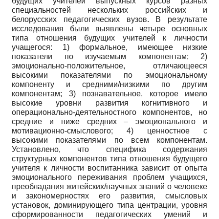
будущих учителей выпускных курсов разных
специальностей нескольких российских и
белорусских педагогических вузов. В результате
исследования были выявлены четыре основных
типа отношения будущих учителей к личности
учащегося: 1) формальное, имеющее низкие
показатели по изучаемым компонентам; 2)
эмоционально-положительное, отличающееся
высокими показателями по эмоциональному
компоненту и средними/низкими по другим
компонентам; 3) познавательное, которое имело
высокие уровни развития когнитивного и
операционально-деятельностного компонентов, но
средние и ниже средних – эмоционального и
мотивационно-смыслового; 4) ценностное с
высокими показателями по всем компонентам.
Установлено, что специфика содержания
структурных компонентов типа отношения будущего
учителя к личности воспитанника зависит от опыта
эмоционального переживания проблем учащихся,
преобладания житейских/научных знаний о человеке
и закономерностях его развития, смысловых
установок, доминирующего типа центрации, уровня
сформированности педагогических умений и