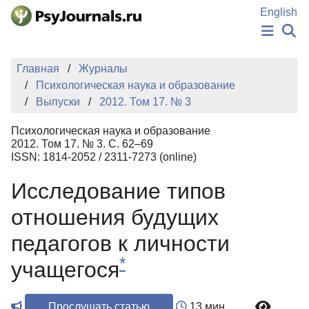
Перейти к основному содержанию
English
НОВОСТИ
Главная
Журналы
ИЗДАНИЯ
Психологическая наука и образование
АВТОРЫ
Выпуски
2012. Том 17. № 3
ПОДАТЬ РУКОПИСЬ
БАЗА ЗНАНИЙ
Психологическая наука и образование
КЛЮЧЕВЫЕ СЛОВА
2012. Том 17. № 3. С. 62–69
Регистрация
Вход
ISSN: 1814-2052 / 2311-7273 (online)
Исследование типов
отношения будущих
педагогов к личности
*
учащегося
Прослушать статью
13 мин.