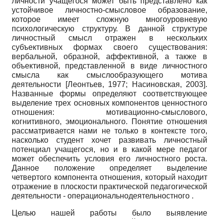
личности учащегося может быть представлено как
устойчивое личностно-смысловое образование,
которое имеет сложную многоуровневую
психологическую структуру. В данной структуре
личностный смысл отражен в нескольких
субъективных формах своего существования:
вербальной, образной, аффективной, а также в
объективной, представленной в виде личностного
смысла как смыслообразующего мотива
деятельности
[
Леонтьев, 1977
;
Насиновская, 2003
]
.
Названные формы определяют соответствующее
выделение трех основных компонентов ценностного
отношения: мотивационно-смыслового,
когнитивного, эмоционального. Понятие отношения
рассматривается нами не только в контексте того,
насколько студент хочет развивать личностный
потенциал учащегося, но и в какой мере педагог
может обеспечить условия его личностного роста.
Данное положение определяет выделение
четвертого компонента отношения, который находит
отражение в плоскости практической педагогической
деятельности - операционально­деятельностного .
Целью нашей работы было выявление