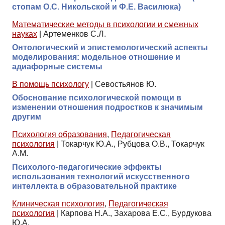
стопам О.С. Никольской и Ф.Е. Василюка)
Математические методы в психологии и смежных
науках
|
Артеменков С.Л.
Онтологический и эпистемологический аспекты
моделирования: модельное отношение и
адиафорные системы
В помощь психологу
|
Севостьянов Ю.
Обоснование психологической помощи в
изменении отношения подростков к значимым
другим
Психология образования
,
Педагогическая
психология
|
Токарчук Ю.А., Рубцова О.В., Токарчук
А.М.
Психолого-педагогические эффекты
использования технологий искусственного
интеллекта в образовательной практике
Клиническая психология
,
Педагогическая
психология
|
Карпова Н.А., Захарова Е.С., Бурдукова
Ю.А.