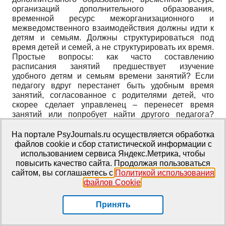
организаций дополнительного образования,
временной ресурс межорганизационного и
межведомственного взаимодействия должны идти к
детям и семьям. Должны структурироваться под
время детей и семей, а не структурировать их время.
Простые вопросы: как часто составлению
расписания занятий предшествует изучение
удобного детям и семьям времени занятий? Если
педагогу вдруг перестанет быть удобным время
занятий, согласованное с родителями детей, что
скорее сделает управленец – перенесет время
занятий или попробует найти другого педагога?
Думается, ответы на эти вопросы слишком
очевидны.
На портале PsyJournals.ru осуществляется обработка
файлов cookie и сбор статистической информации с
Между тем, главное богатство так называемого
использованием сервиса Яндекс.Метрика, чтобы
дополнительного образования – это не здания, не
повысить качество сайта. Продолжая пользоваться
кадры, не оборудование, не программы. Главное
сайтом, вы соглашаетесь с
Политикой использования
богатство – это время детей и семей, которые они
файлов Cookie
.
решили потратить, а точнее говоря, вложить в
дополнительное образование. Это самая большая
Принять
инвестиция в дополнительное образование, от
которой в наивысшей степени зависит успех (или