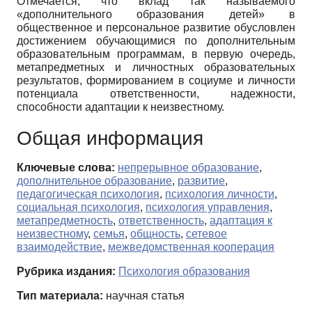
Отмечается, что вклад так называемого
«дополнительного образования детей» в
общественное и персональное развитие обусловлен
достижением обучающимися по дополнительным
образовательным программам, в первую очередь,
метапредметных и личностных образовательных
результатов, формированием в социуме и личности
потенциала ответственности, надежности,
способности адаптации к неизвестному.
Общая информация
Ключевые слова:
непрерывное образование
,
дополнительное образование
,
развитие
,
педагогическая психология
,
психология личности
,
социальная психология
,
психология управления
,
метапредметность
,
ответственность
,
адаптация к
неизвестному
,
семья
,
общность
,
сетевое
взаимодействие
,
межведомственная кооперация
Рубрика издания:
Психология образования
Тип материала:
научная статья