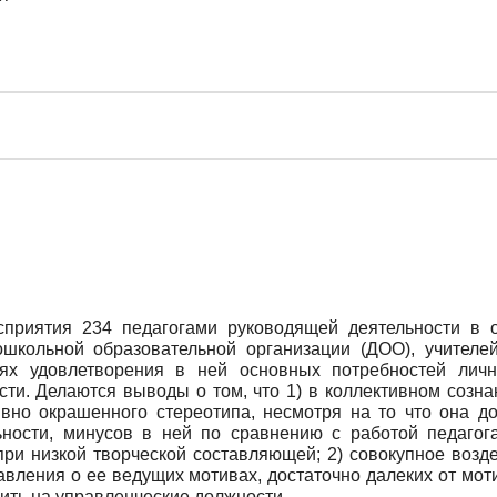
приятия 234 педагогами руководящей деятельности в 
ошкольной образовательной организации (ДОО), учителей
тях удовлетворения в ней основных потребностей лич
сти. Делаются выводы о том, что 1) в коллективном созн
ивно окрашенного стереотипа, несмотря на то что она до
ьности, минусов в ней по сравнению с работой педагог
 при низкой творческой составляющей; 2) совокупное возд
авления о ее ведущих мотивах, достаточно далеких от мот
ить на управленческие должности.