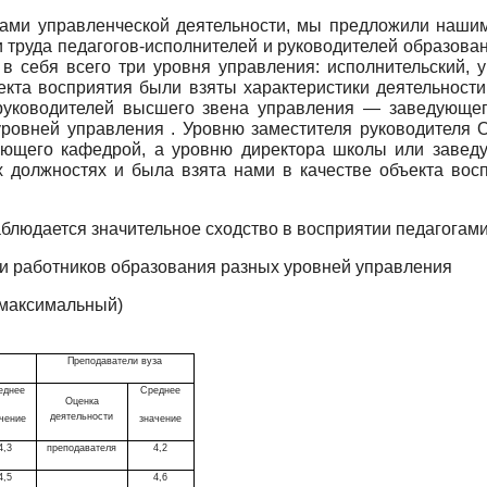
гами управленческой деятельности, мы предложили наши
и труда педагогов-исполнителей и руководителей образова
 себя всего три уровня управления: исполнительский, у
ъекта восприятия были взяты характеристики деятельности
 руководителей высшего звена управления — заведующе
 уровней управления . Уровню заместителя руководителя
ующего кафедрой, а уровню директора школы или заве
х должностях и была взята нами в качестве объекта вос
 наблюдается значительное сходство в восприятии педагогам
ти работников образования разных уровней управления
 максимальный)
Преподаватели вуза
еднее
Среднее
Оценка
деятельности
чение
значение
4,3
преподавателя
4,2
4,5
4,6