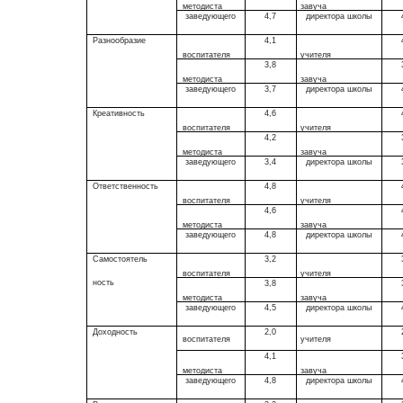
методиста
завуча
заведующего
4,7
директора школы
Разнообразие
4,1
воспитателя
учителя
3,8
методиста
завуча
заведующего
3,7
директора школы
Креативность
4,6
воспитателя
учителя
4,2
методиста
завуча
заведующего
3,4
директора школы
Ответственность
4,8
воспитателя
учителя
4,6
методиста
завуча
заведующего
4,8
директора школы
Самостоятель­
3,2
воспитателя
учителя
ность
3,8
методиста
завуча
заведующего
4,5
директора школы
Доходность
2,0
воспитателя
учителя
4,1
методиста
завуча
заведующего
4,8
директора школы