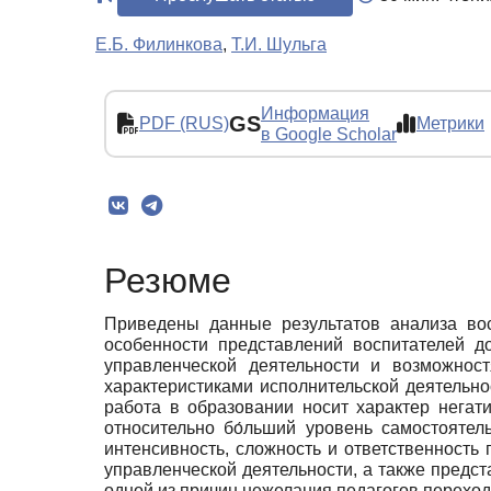
Е.Б. Филинкова
,
Т.И. Шульга
Информация
GS
PDF (RUS)
Метрики
в Google Scholar
Резюме
Приведены данные результатов анализа вос
особенности представлений воспитателей д
управленческой деятельности и возможнос
характеристиками исполнительской деятельно
работа в образовании носит характер негат
относительно бо́льший уровень самостоятел
интенсивность, сложность и ответственность
управленческой деятельности, а также предст
одной из причин нежелания педагогов переход