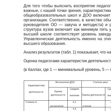
Для того чтобы выяснить восприятие педаго
важные, с нашей точки зрения, характеристик
общеобразовательных школ и ДОО включает в
организации. Соответственно, в качестве об
руководителя ОО — завуча и методиста) и
структура вузов включает как минимум пять
высшей школе соответствует уровень завед
Управленческая деятельность именно на эти
высшего образования.
Анализ результатов (табл. 1) показывает, что
Оценка педагогами характеристик деятельнос
(в баллах, где 1 — минимальный уровень, 5 —
Воспитатели ДОО
Учителя школ
Характеристики
Среднее
Ср
Оценка
деятельности
деятельности
Оценка деятельности
значение
зна
Сложность
4,1
воспитателя
учителя
4,4