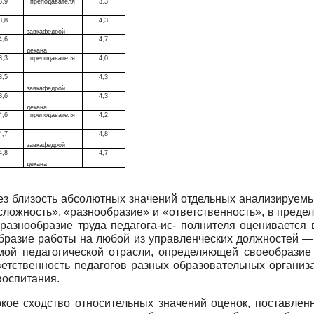
3,9
преподавателя
3,3
3,8
4,3
завкафедрой
4,6
4,7
декана
3,3
преподавателя
4,0
3,5
4,3
завкафедрой
3,6
4,3
декана
4,6
преподавателя
4,2
4,7
4,8
завкафедрой
4,8
4,7
декана
ез близость абсолютных значений отдельных анализируем
«сложность», «разнообразие» и «ответственность», в преде
разнообразие труда педагога-ис- полнителя оценивается
ообразие работы на любой из управленческих должностей — 
ой педагогической отрасли, определяющей своеобразие 
ветственность педагогов разных образовательных органи
воспитания.
кое сходство относительных значений оценок, поставлен