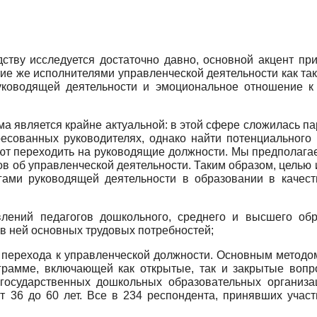
ству исследуется достаточно давно, основной акцент пр
ие же исполнителями управленческой деятельности как та
уководящей деятельности и эмоциональное отношение к
а является крайне актуальной: в этой сфере сложилась па
есованных руководителях, однако найти потенциального 
ют переходить на руководящие должности. Мы предполагаем
в об управленческой деятельности. Таким образом, целью 
огами руководящей деятельности в образовании в качес
влений педагогов дошкольного, среднего и высшего обр
в ней основных трудовых потребностей;
х перехода к управленческой должности. Основным метод
грамме, включающей как открытые, так и закрытые вопро
й государственных дошкольных образовательных организа
 36 до 60 лет. Все в 234 респондента, принявших участ