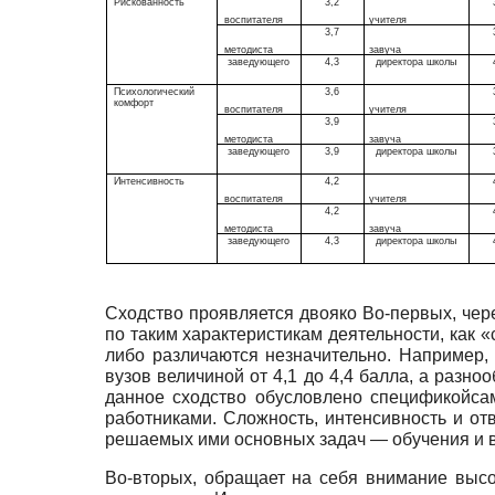
Рискованность
3,2
воспитателя
учителя
3,7
методиста
завуча
заведующего
4,3
директора школы
Психологический
3,6
комфорт
воспитателя
учителя
3,9
методиста
завуча
заведующего
3,9
директора школы
Интенсивность
4,2
воспитателя
учителя
4,2
методиста
завуча
заведующего
4,3
директора школы
Сходство проявляется двояко Во-первых, чер
по таким характеристикам деятельности, как 
либо различаются незначительно. Например, 
вузов величиной от 4,1 до 4,4 балла, а разн
данное сходство обусловлено спецификойсам
работниками. Сложность, интенсивность и от
решаемых ими основных задач — обучения и 
Во-вторых, обращает на себя внимание высо