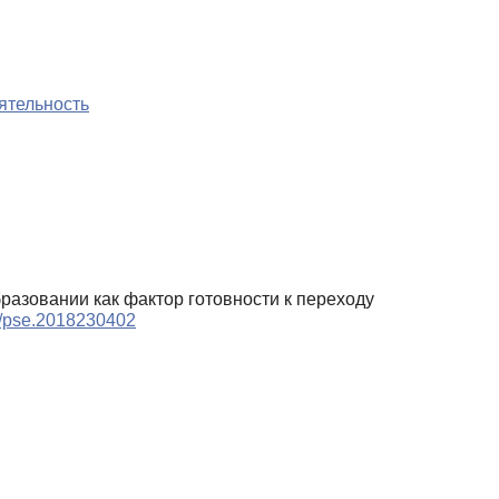
ятельность
бразовании как фактор готовности к переходу
59/pse.2018230402