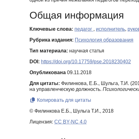
Общая информация
Ключевые слова:
педагог
,
исполнитель
,
руко
Рубрика издания:
Психология образования
Тип материала:
научная статья
DOI:
https://doi.org/10.17759/pse.2018230402
Опубликована
09.11.2018
Для цитаты:
Филинкова, Е.Б., Шульга, Т.И. (
на управленческую должность.
Психологическа
Копировать для цитаты
© Филинкова Е.Б., Шульга Т.И., 2018
Лицензия:
CC BY-NC 4.0