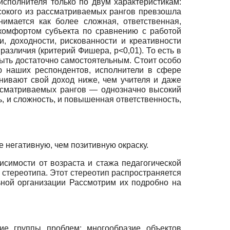
сполнителя только по двум характеристикам:
сокого из рассматриваемых рангов превзошла
имается как более сложная, ответственная,
 комфортом субъекта по сравнению с работой
и, доходности, рискованности и креативности
 различия (критерий Фишера,
p<0,01)
. То есть в
быть достаточно самостоятельным. Стоит особо
ю наших респондентов, исполнители в сфере
енивают свой доход ниже, чем учителя и даже
ассматриваемых рангов — однозначно высокий
ь, и сложность, и повышенная ответственность,
е негативную, чем позитивную окраску.
исимости от возраста и стажа педагогической
р стереотипа. Этот стереотип распространяется
ьной организации Рассмотрим их подробно на
ие группы проблем: многообразие объектов