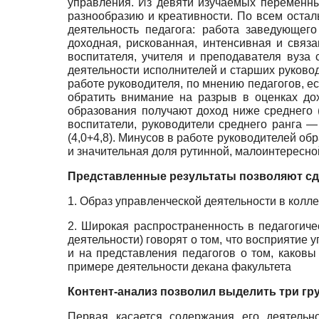
управления. Из девяти изучаемых переменны
разнообразию и креативности. По всем оста
деятельность педагога: работа заведующег
доходная, рискованная, интенсивная и связ
воспитателя, учителя и преподавателя вуза 
деятельности исполнителей и старших руково
работе руководителя, по мнению педагогов, е
обратить внимание на разрыв в оценках до
образования получают доход ниже среднего (
воспитатели, руководители среднего ранга 
(4,0+4,8). Минусов в работе руководителей об
и значительная доля рутинной, малоинтересно
Представленные результаты позволяют сд
1. Образ управленческой деятельности в колле
2. Широкая распространенность в педагогиче
деятельности) говорят о том, что восприятие 
и на представления педагогов о том, каков
примере деятельности декана факультета
Контент-анализ позволил выделить три гр
Первая касается содержания его деятельн