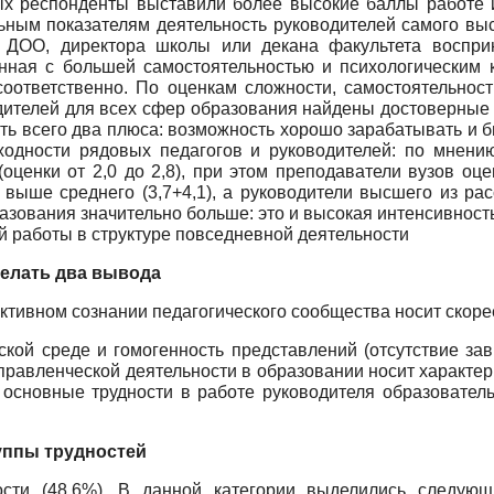
х респонденты выставили более высокие баллы работе и
льным показателям деятельность руководителей самого вы
о ДОО, директора школы или декана факультета восприн
анная с большей самостоятельностью и психологическим
соответственно. По оценкам сложности, самостоятельност
дителей для всех сфер образования найдены достоверные
сть всего два плюса: возможность хорошо зарабатывать и 
ходности рядовых педагогов и руководителей: по мнени
оценки от 2,0 до 2,8), при этом преподаватели вузов оц
— выше среднего (3,7+4,1), а руководители высшего из р
разования значительно больше: это и высокая интенсивност
й работы в структуре повседневной деятельности
елать два вывода
ктивном сознании педагогического сообщества носит скоре
ской среде и гомогенность представлений (отсутствие зав
управленческой деятельности в образовании носит характе
ы основные трудности в работе руководителя образовател
уппы трудностей
ости (48,6%). В данной категории выделились следующ