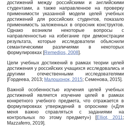
достижений между российскими и английскими
студентами, а также направленное на проверку
применимости указанной модели целей учебных
достижений для российских студентов, показало
применимость заложенных в опросник конструк­тов.
Однако возникли некоторые вопросы с
направленностью на избегание при демонстрации
результата, которые исследователи объяснили
семантическими различиями в некоторых
формулировках
[
Remedios, 2008
]
.
Цели учебных достижений в рамках теории целей
достижения у российских учащихся исследовались и
другими отечественными исследователями
[
Гордеева, 2013
;
Малошонок, 2015
;
Семенова, 2015
]
.
Важной особенностью изучения целей учебных
достижений является изучение целей в рамках
конкретного учебного предмета, что отражается в
формулировках утверждений в опроснике («Для
меня важно справляться с заданиями на
контрольных по этому предмету»)
[
Elliot, 2011
;
Mazzaferro, 2019
]
.