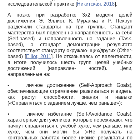
исследовательской практике
[
Никитская, 2018
]
.
А позже при разработке 3х2 модели целей
достижения Э. Эллиот, К. Мураяма и Р. Пекрун
разделили стандарты на три группы. Стандарт
мастерства был поделен на направленность на себя
(Self-based)
и направленность на задание
(Task-
based),
а стандарт демонстрации результата
соответствует стандарту окружаю- щих/других
(Other-
based)
[
Elliot, 2011
]
. Не отказываясь от валентности,
в итоге получилось шесть групп целей учебных
достижений (направлен- ностей). Цели,
направленные на:
•
личное достижение
(Self-Approach Goals),
обеспечивающие стремление развиваться и видеть,
как растут способности, знания и навыки
(«Справляться с заданием лучше, чем раньше»);
•
личное избегание
(Self-Avoidance Goals),
характерные для учеников, которые переживают, что
начнут справляться с учебой хуже, чем раньше, или
хуже, чем они могли бы («Не получать на
контрольных работах более низкие результаты по