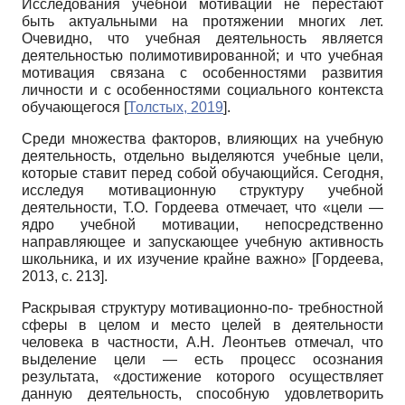
Исследования учебной мотивации не перестают
быть актуальными на протяжении многих лет.
Очевидно, что учебная деятельность является
деятельностью полимотивированной; и что учебная
мотивация связана с особенностями развития
личности и с особенностями социального контекста
обучающегося
[
Толстых, 2019
]
.
Среди множества факторов, влияющих на учебную
деятельность, отдельно выделяются учебные цели,
которые ставит перед собой обучающийся. Сегодня,
исследуя мотивацион­ную структуру учебной
деятельности, Т.О. Гор­деева отмечает, что «цели —
ядро учебной мотивации, непосредственно
направляющее и запускающее учебную активность
школьника, и их изучение крайне важно»
[
Гордеева,
2013
, с. 213]
.
Раскрывая структуру мотивационно-по- требностной
сферы в целом и место целей в деятельности
человека в частности, А.Н. Ле­онтьев отмечал, что
выделение цели — есть процесс осознания
результата, «достижение которого осуществляет
данную деятельность, способную удовлетворить