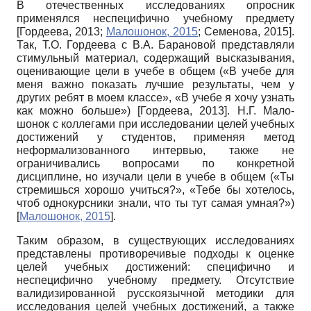
В отечественных исследованиях опросник
применялся неспецифично учебному предмету
[
Гордеева, 2013
;
Малошонок, 2015
;
Семенова, 2015
]
.
Так, Т.О. Гордеева с В.А. Бара­новой представляли
стимульный материал, содержащий высказывания,
оценивающие цели в учебе в общем («В учебе для
меня важно показать лучшие результаты, чем у
других ребят в моем классе», «В учебе я хочу узнать
как можно больше»)
[
Гордеева, 2013
]
. Н.Г. Мало-
шонок с коллегами при исследовании целей учебных
достижений у студентов, применяя метод
неформализованного интервью, также не
ограничивались вопросами по конкретной
дисциплине, но изучали цели в учебе в общем («Ты
стремишься хорошо учиться?», «Тебе бы хотелось,
чтоб однокурсники знали, что ты тут самая умная?»)
[
Малошонок, 2015
]
.
Таким образом, в существующих исследованиях
представлены противоречивые подходы к оценке
целей учебных достижений: специфично и
неспецифично учебному предмету. Отсутствие
валидизированной русскоязычной методики для
исследования целей учебных достижений, а также