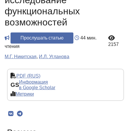
исследование
функциональных
возможностей
Прослушать статью
44 мин.
2157
чтения
М.Г. Никитская
,
И.Л. Угланова
PDF (RUS)
Информация
GS
в Google Scholar
Метрики