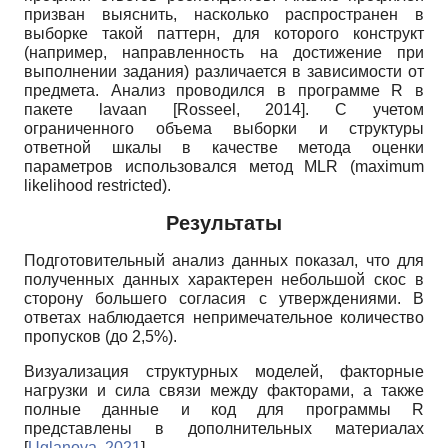
призван выяснить, насколько распространен в
выборке такой паттерн, для которого конструкт
(например, направленность на достижение при
выполнении задания) различается в зависимости от
предмета. Анализ проводился в программе
R
в
пакете
lavaan
[
Rosseel, 2014
]
. С учетом
ограниченного объема выборки и структуры
ответной шкалы в качестве метода оценки
параметров использовался метод
MLR (maximum
likelihood restricted).
Результаты
Подготовительный анализ данных показал, что для
полученных данных характерен небольшой скос в
сторону большего согласия с утверждениями. В
ответах наблюдается непримечательное количество
пропусков (до 2,5%).
Визуализация структурных моделей, факторные
нагрузки и сила связи между факторами, а также
полные данные и код для программы
R
представлены в дополнительных материалах
[
Uglanova, 2021
]
.