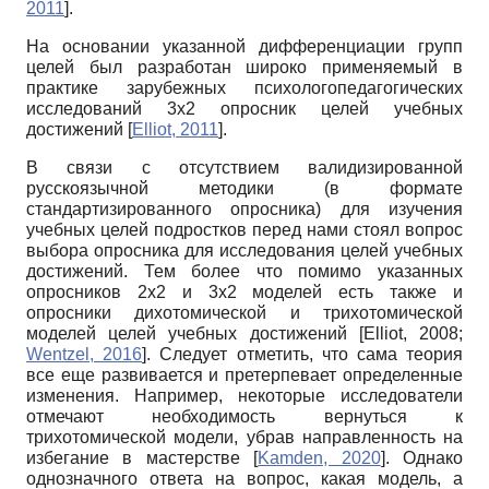
2011
]
.
На основании указанной дифференциации групп
целей был разработан широко применяемый в
практике зарубежных психолого­педагогических
исследований 3х2 опросник целей учебных
достижений
[
Elliot, 2011
]
.
В связи с отсутствием валидизированной
русскоязычной методики (в формате
стандартизированного опросника) для изучения
учебных целей подростков перед нами стоял вопрос
выбора опросника для исследования целей учебных
достижений. Тем более что помимо указанных
опросников 2х2 и 3х2 моделей есть также и
опросники дихотомической и трихотомической
моделей целей учебных достижений
[
Elliot, 2008
;
Wentzel, 2016
]
. Следует отметить, что сама теория
все еще развивается и претерпевает определенные
изменения. Например, некоторые исследователи
отмечают необходимость вернуться к
трихотомической модели, убрав направленность на
избегание в мастерстве
[
Kamden, 2020
]
. Однако
однозначного ответа на вопрос, какая модель, а