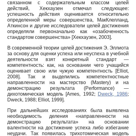
связанном с содержательным классом целей
действий, Хекхаузен отмечал следующее:
успешность действия оценивается относительно
определенной меры совершенства, МакКлелланд,
Аткинсон и другие исследователи целей достижения
определяли первоначально как «озабоченность
стандартом совершенства»
[
Хекхаузен, 2003
]
.
В современной теории целей достижения Э. Эллиота
за основу для оценки успеха или неуспеха в учебной
деятельности взят конкретный стандарт —
компетентность: как, на основании чего учащийся
оценивает свою или чужую компетентность
[
Elliot,
2008
]
. Так и выделились компетентностные
направленности на мастерство
(Mastery)
и на
демонстрацию результата
(Performance)
—
дихотомическая модель
[
Ames, 1992
;
Dweck, 1986
;
Dweck, 1988
;
Elliot, 1999
]
.
При дальнейших исследованиях была выявлена
необходимость деления «направленности на
демонстрацию результата» на основании
валентности на достижение успеха либо избегание
неудачи. Так появилась трихотомическая модель