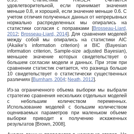
удовлетворительной, если принимает значения
меньше 0.8, и хорошей, если значение меньше 0.6. С
учетом отличия полученных данных от непрерывных
нормально распределенных мы опирались на
статистики согласия с поправками
[
Brosseau-Liard,
2012
;
Brosseau-Liard, 2014
]
. Для сравнения моделей
между собой мы опирались на статистики
AIC
(Akaike’s information criterion)
и
BIC (Bayesian
information criterion, Sample-size adjusted Bayesian),
меньшее значение которых свидетельствует о
большем согласии модели и данных. При этом при
сравнении статистик считается, что разница больше
10 свидетельствует о статистически существенных
различиях
[
Burnham, 2004
;
Neath, 2012
]
.
Из-за ограниченного объема выборки мы выбрали
стратегию сравнения нескольких отдельных моделей
с небольшим количеством переменных.
Использование моделей с большим количеством
оцениваемых параметров при маленьком объеме
выборки приводит к получению искаженных
результатов
[
Brown, 2008
]
.