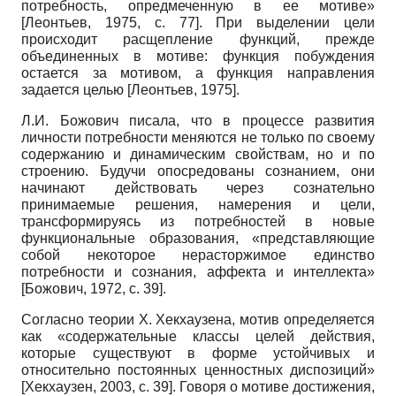
потребность, опредмеченную в ее мотиве»
[
Леонтьев, 1975
, с. 77]
. При выделении цели
происходит расщепление функций, прежде
объединенных в мотиве: функция побуждения
остается за мотивом, а функция направления
задается целью
[
Леонтьев, 1975
]
.
Л.И. Божович писала, что в процессе развития
личности потребности меняются не только по своему
содержанию и динамическим свойствам, но и по
строению. Будучи опосредованы сознанием, они
начинают действовать через сознательно
принимаемые решения, намерения и цели,
трансформируясь из потребностей в новые
функциональные образования, «представляющие
собой некоторое нерасторжимое единство
потребности и сознания, аффекта и интеллекта»
[
Божович, 1972
, с. 39]
.
Согласно теории Х. Хекхаузена, мотив определяется
как «содержательные классы целей действия,
которые существуют в форме устойчивых и
относительно постоянных ценностных диспозиций»
[
Хекхаузен, 2003
, с. 39]
. Говоря о мотиве достижения,