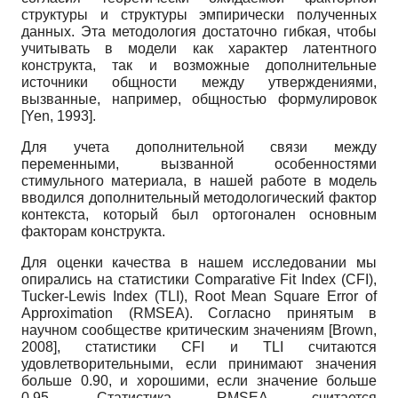
структуры и структуры эмпирически полученных
данных. Эта методология достаточно гибкая, чтобы
учитывать в модели как характер латентного
конструкта, так и возможные дополнительные
источники общности между утверждениями,
вызванные, например, общностью формулировок
[
Yen, 1993
]
.
Для учета дополнительной связи между
переменными, вызванной особенностями
стимульного материала, в нашей работе в модель
вводился дополнительный методологический фактор
контекста, который был ортогонален основным
факторам конструкта.
Для оценки качества в нашем исследовании мы
опирались на статистики
Comparative Fit Index (CFI),
Tucker-Lewis Index (TLI), Root Mean Square Error of
Approximation (RMSEA).
Согласно принятым в
научном сообществе критическим значениям
[
Brown,
2008
]
, статистики
CFI
и
TLI
считаются
удовлетворительными, если принимают значения
больше 0.90, и хорошими, если значение больше
0.95. Статистика
RMSEA
считается