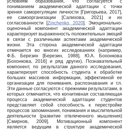
условиям образования, что согласуется с
пониманием академической адаптации с точки
зрения саморегуляции личности
[
Григорьева, 2017
]
,
ее самоорганизации
[
Салихова, 2021
]
и их
согласованности
[
Zinchenko, 2020
]
. Эмоционально-
оценочный компонент академической адаптации
характеризует выраженность положительных эмоций
в связи с различными аспектами академической
жизни. Эта сторона академической адапта­ции
отмечается во многих исследованиях (например,
Ф.Б. Березин
[
Березин, 1988
]
, Ю.А. Бо­хонкова
[
Бохонкова, 2016
]
и ряд других). Познавательный
компонент, по результатам данного исследования,
характеризует способность студента к обработке
больших массивов информации, эффективной ее
организации для понимания, распознавания и т.п.
Эти данные согласуются с прежними результатами, в
которых отмечается, что когнитивная составляющая
процесса академической адаптации студентов
представляет собой способность к перестройке
процессов запоминания, понимания и мыслительной
деятельности (развитие отвлеченного мышления)
[
Смирнов, 2009
]
. Мотивационный компонент
является ведущим в структуре академической