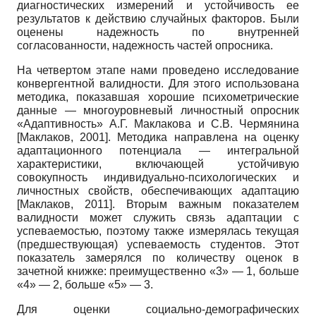
диагностических измерений и устойчивость ее
результатов к действию случайных факторов. Были
оценены надежность по внутренней
согласованности, надежность частей опросника.
На четвертом этапе нами проведено исследование
конвергентной валидности. Для этого использована
методика, показавшая хорошие психометрические
данные — многоуровневый личностный опросник
«Адаптивность» А.Г. Маклакова и С.В. Чермянина
[
Маклаков, 2001
]
. Методика направлена на оценку
адаптационного потенциала — интегральной
характеристики, включающей устойчивую
совокупность индивидуально-психологических и
личностных свойств, обеспечивающих адаптацию
[
Маклаков, 2011
]
. Вторым важным показателем
валидности может служить связь адаптации с
успеваемостью, поэтому также измерялась текущая
(предшествующая) успеваемость студентов. Этот
показатель замерялся по количеству оценок в
зачетной книжке: преимущественно «3» — 1, больше
«4» — 2, больше «5» — 3.
Для оценки социально-демографических