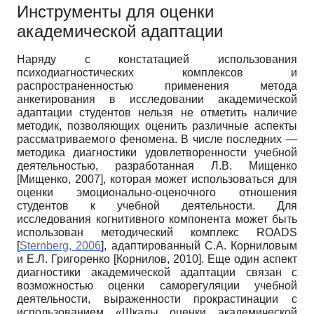
Инструменты для оценки
академической адаптации
Наряду с констатацией использования
психодиагностических комплексов и
распространенностью применения метода
анкетирования в исследовании академической
адаптации студентов нельзя не отметить наличие
методик, позволяющих оценить различные аспекты
рассматриваемого феномена. В числе последних —
методика диагностики удовлетворенности учебной
деятельностью, разработанная Л.В. Мищенко
[
Мищенко, 2007
]
, которая может использоваться для
оценки эмоционально-оценочного отношения
студентов к учебной деятельности. Для
исследования когнитивного компонента может быть
использован методический комплекс ROADS
[
Sternberg, 2006
]
, адаптированный C.А. Корниловым
и Е.Л. Григоренко
[
Корнилов, 2010
]
. Еще один аспект
диагностики академической адаптации связан с
возможностью оценки саморегуляции учебной
деятельности, выраженности прокрастинации с
использованием «Шкалы оценки академической