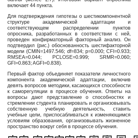
включает 44 пункта.
Для подтверждения гипотезы о шестикомпонентной
структуре академической адаптации и
соответствующем распределении пунктов
опросника, разработанных в соответствии с ней,
проведен конфирматорный факторный анализ. Он
подтвердил (рис.) обоснованность шестифакторной
модели (CMIN=1497.546; df=834; p=0.000; CFI=0.933;
RMSEA=0.044; PCLOSE=0.999; SRMR=0.060;
GFI=0.863; AGFI=0.838).
Первый фактор объединяет показатели личностного
компонента академической адаптации, включив
девять вопросов методики, касающихся способности
к саморегуляции в процессе обучения. Ответы на
вопросы дают представление о способностях и
стремлении студента планировать и организовывать
собственную учебную деятельность, ставить
учебные цели, приспосабливаться к изменяющимся
условиям образования, организовывать жизненное
пространство вокруг себя в процессе обучения.