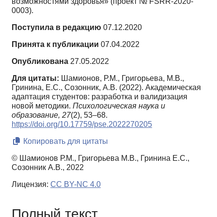
возможностями здоровья» (проект № FSRR-2020-
0003).
Поступила в редакцию
07.12.2020
Принята к публикации
07.04.2022
Опубликована
27.05.2022
Для цитаты:
Шамионов, Р.М., Григорьева, М.В.,
Гринина, Е.С., Созонник, А.В. (2022). Академическая
адаптация студентов: разработка и валидизация
новой методики.
Психологическая наука и
образование,
27
(2), 53–68.
https://doi.org/10.17759/pse.2022270205
Копировать для цитаты
© Шамионов Р.М., Григорьева М.В., Гринина Е.С.,
Созонник А.В., 2022
Лицензия:
CC BY-NC 4.0
Полный текст