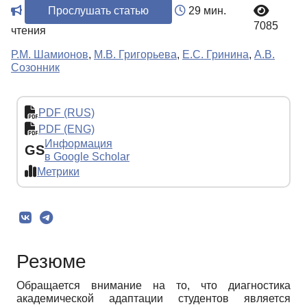
Прослушать статью
29 мин.
7085
чтения
Р.М. Шамионов
,
М.В. Григорьева
,
Е.С. Гринина
,
А.В.
Созонник
PDF (RUS)
PDF (ENG)
Информация
GS
в Google Scholar
Метрики
Резюме
Обращается внимание на то, что диагностика
академической адаптации студентов является