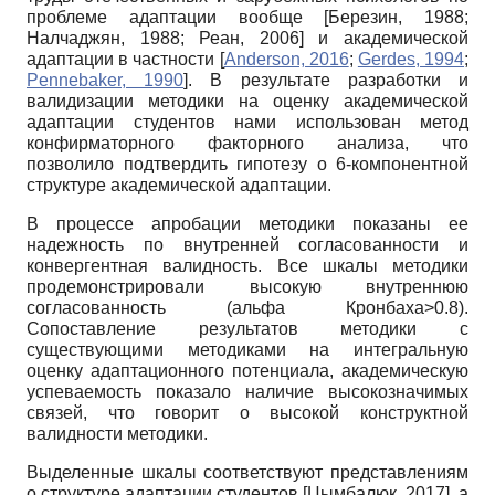
проблеме адаптации вообще
[
Березин, 1988
;
Налчаджян, 1988
;
Реан, 2006
]
и академической
адаптации в частности
[
Anderson, 2016
;
Gerdes, 1994
;
Pennebaker, 1990
]
. В результате разработки и
валидизации методики на оценку академической
адаптации студентов нами использован метод
конфирматорного факторного анализа, что
позволило подтвердить гипотезу о 6-компонентной
структуре академической адаптации.
В процессе апробации методики показаны ее
надежность по внутренней согласованности и
конвергентная валидность. Все шкалы методики
продемонстрировали высокую внутреннюю
согласованность (альфа Кронбаха>0.8).
Сопоставление результатов методики с
существующими методиками на интегральную
оценку адаптационного потенциала, академическую
успеваемость показало наличие высокозначимых
связей, что говорит о высокой конструктной
валидности методики.
Выделенные шкалы соответствуют представлениям
о структуре адаптации студентов
[
Цымбалюк, 2017
]
, а