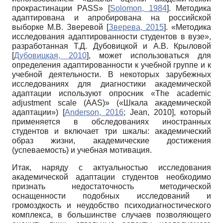
прокрастинации PASS»
[
Solomon, 1984
]
. Методика
адаптирована и апробирована на российской
выборке М.В. Зверевой
[
Зверева, 2015
]
. «Методика
исследования адаптированности студентов в вузе»,
разработанная Т.Д. Дубовицкой и А.В. Крыловой
[
Дубовицкая, 2010
]
, может использоваться для
определения адаптированности к учебной группе и к
учебной деятельности. В некоторых зарубежных
исследованиях для диагностики академической
адаптации используют опросник «The academic
adjustment scale (AAS)» («Шкала академической
адаптации»)
[
Anderson, 2016
;
Jean, 2010
]
, который
применяется в обследованиях иностранных
студентов и включает три шкалы: академический
образ жизни, академические достижения
(успеваемость) и учебная мотивация.
Итак, наряду с актуальностью исследования
академической адаптации студентов необходимо
признать недостаточность методической
оснащенности подобных исследований и
громоздкость и неудобство психодиагностического
комплекса, в большинстве случаев позволяющего