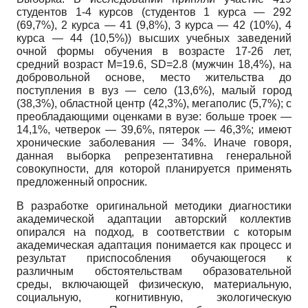
студентов 1-4 курсов (студентов 1 курса — 292
(69,7%), 2 курса — 41 (9,8%), 3 курса — 42 (10%), 4
курса — 44 (10,5%)) высших учебных заведений
очной формы обучения в возрасте 17-26 лет,
средний возраст М=19.6, SD=2.8 (мужчин 18,4%), на
добровольной основе, место жительства до
поступления в вуз — село (13,6%), малый город
(38,3%), областной центр (42,3%), мегаполис (5,7%); с
преобладающими оценками в вузе: больше троек —
14,1%, четверок — 39,6%, пятерок — 46,3%; имеют
хронические заболевания — 34%. Иначе говоря,
данная выборка репрезентативна генеральной
совокупности, для которой планируется применять
предложенный опросник.
В разработке оригинальной методики диагностики
академической адаптации авторский коллектив
опирался на подход, в соответствии с которым
академическая адаптация понимается как процесс и
результат приспособления обучающегося к
различным обстоятельствам образовательной
среды, включающей физическую, материальную,
социальную, когнитивную, экологическую