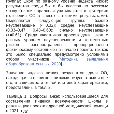
группах школ по разному уровню индекса низких
результатов среди 5-х и 6-х классов по русскому
языку (те же параллели учитываются в критериях
включения ОО в список с низкими результатами).
Выделяются следующие группы: базово
неуспевающие (<=0,32); средне неуспевающие
(0,33–0,47; 0,48–0,60); сильно неуспевающие
(>=0,61). Среди участников проекта доли школ с
разным уровнем неуспеваемости и контекстных
рисков распространены пропорционально
фактическому состоянию на начало проекта, так как
это было специально предусмотрено условиями
отбора участников
[
Методика выявления
общеобразовательных, 2020
]
.
Значение индекса низких результатов, доля ОО,
находящаяся в списке с низкими результатами и вне
его, в зависимости от той или иной характеристики,
представлены в табл. 2.
Таблица 1. Вопросы анкет, использовавшиеся для
составления индекса вовлеченности школы в
реализацию проекта адресной методической помощи
в 2021 году