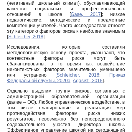
(негативный школьный климат), обуславливающей
качество социальных и профессиональных
отношений в школе
[
Gase, 2017
]
; низкие
педагогические, методические и предметные
компетенции учителей. Часто исследователи относят
эту категорию факторов риска к наиболее значимым
[
Schleicher, 2018
]
.
Исследования, которые составили
методологическую основу проекта, указывают, что
контекстные факторы риска могут быть
сбалансированы, в то время как воздействие
неконтекстных факторов значительно уменьшено
или устранено
[
Schleicher, 2018
;
Приказ
Федеральной службы, 2020а
;
Agasisti, 2018
]
.
Отдельно выделим группу рисков, связанных с
администрацией образовательной организации
(далее – ОО). Любое управленческое воздействие, в
том числе планирование и реализация мер
противодействия факторам риска низких
результатов, невозможно без непосредственного
содержательного участия директора школы.
Эффективное управление школой на сегодняшний