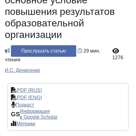
основное условие
повышения результатов
образовательной
организации
Прослушать статью
29 мин.
1276
чтения
И.С. Денисенко
PDF (RUS)
PDF (ENG)
Подкаст
Информация
GS
в Google Scholar
Метрики