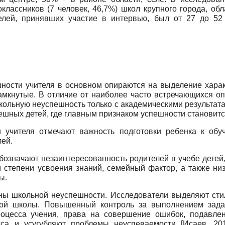
оклассников (7 человек, 46,7%) школ крупного города, обл
ителей, принявших участие в интервью, был от 27 до 5
ности учителя в основном опираются на выделение харак
замкнутые. В отличие от наиболее часто встречающихся 
кольную неуспешность только с академическими результат
ешных детей, где главным признаком успешности становитс
 учителя отмечают важность подготовки ребенка к обу
лей.
означают незаинтересованность родителей в учебе детей, 
степени усвоения знаний, семейный фактор, а также низ
ы.
ны школьной неуспешности. Исследователи выделяют стил
ьной школы. Повышенный контроль за выполнением задан
роцесса учения, права на совершение ошибок, подавле
сса и усугубляют проблемы неуспеваемости
[
Исаев, 20