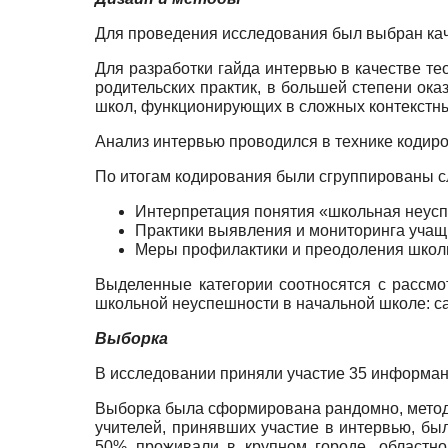
Для проведения исследования был выбран кач
Для разработки гайда интервью в качестве т
родительских практик, в большей степени ок
школ, функционирующих в сложных контекстн
Анализ интервью проводился в технике кодиров
По итогам кодирования были сгруппированы с
Интерпретация понятия «школьная неусп
Практики выявления и мониторинга учащ
Меры профилактики и преодоления школ
Выделенные категории соотносятся с рассм
школьной неуспешности в начальной школе: с
Выборка
В исследовании приняли участие 35 информант
Выборка была сформирована рандомно, методом
учителей, принявших участие в интервью, бы
50% проживали в крупном городе, областно