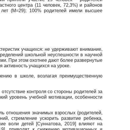
астного центра (11 человек, 72,3%) и районов
2 лет (M=29); 100% родителей имели высшее
теристик учащихся: не удерживают внимание,
определений школьной неуспешности в научной
ами. При этом охотнее дают более развернутые
я активность учащихся на уроке.
чению в школе, возлагая преимущественную
отсутствие контроля со стороны родителей за
кий уровень учебной мотивации, особенности
ь отношения значимых взрослых (родителей,
ий, стремление ускорить развитие ребенка,
ние воли детей
[
Суннатова, 2019
]
влияют на
19
]
, приводят к снижению мотивационных и