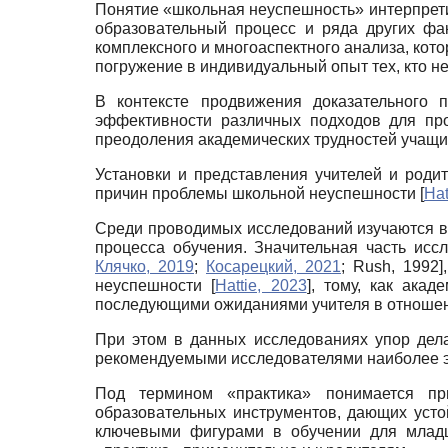
Понятие «школьная неуспешность» интерпрети
образовательный процесс и ряда других фа
комплексного и многоаспектного анализа, кото
погружение в индивидуальный опыт тех, кто не
В контексте продвижения доказательного 
эффективности различных подходов для пр
преодоления академических трудностей учащ
Установки и представления учителей и роди
причин проблемы школьной неуспешности
[
Hat
Среди проводимых исследований изучаются во
процесса обучения. Значительная часть и
Клячко, 2019
;
Косарецкий, 2021
;
Rush, 1992
]
неуспешности
[
Hattie, 2023
]
, тому, как ака
последующими ожиданиями учителя в отношен
При этом в данных исследованиях упор дел
рекомендуемыми исследователями наиболее 
Под термином «практика» понимается пр
образовательных инструментов, дающих усто
ключевыми фигурами в обучении для младш