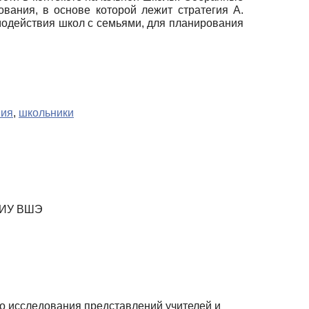
вания, в основе которой лежит стратегия А.
модействия школ с семьями, для планирования
ния
,
школьники
НИУ ВШЭ
ого исследования представлений учителей и