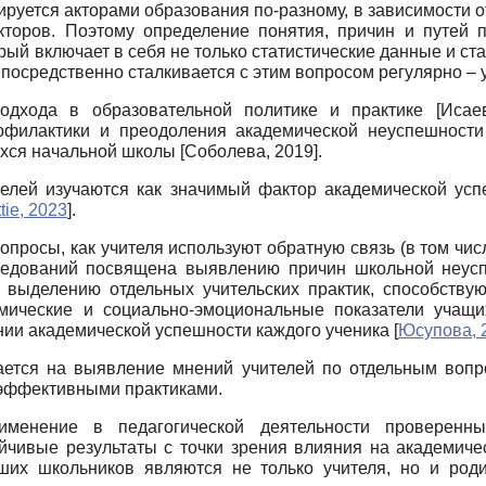
руется акторами образования по-разному, в зависимости о
кторов. Поэтому определение понятия, причин и путей 
рый включает в себя не только статистические данные и с
посредственно сталкивается с этим вопросом регулярно – у
подхода в образовательной политике и практике
[
Исае
офилактики и преодоления академической неуспешност
ихся начальной школы
[
Соболева, 2019
]
.
телей изучаются как значимый фактор академической усп
tie, 2023
]
.
просы, как учителя используют обратную связь (в том ч
сследований посвящена выявлению причин школьной неу
, выделению отдельных учительских практик, способств
демические и социально-эмоциональные показатели учащ
ии академической успешности каждого ученика
[
Юсупова, 
ается на выявление мнений учителей по отдельным вопро
эффективными практиками.
именение в педагогической деятельности проверенн
йчивые результаты с точки зрения влияния на академиче
их школьников являются не только учителя, но и роди