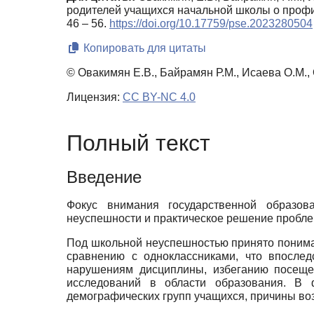
родителей учащихся начальной школы о проф
46 – 56.
https://doi.org/10.17759/pse.2023280504
Копировать для цитаты
© Овакимян Е.В., Байрамян Р.М., Исаева О.М.,
Лицензия:
CC BY-NC 4.0
Полный текст
Введение
Фокус внимания государственной образов
неуспешности и практическое решение пробл
Под школьной неуспешностью принято понима
сравнению с одноклассниками, что впослед
нарушениям дисциплины, избеганию посеще
исследований в области образования. В
демографических групп учащихся, причины во