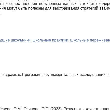
та и сопоставления полученных данных в технике кодиро
ания могут быть полезны для выстраивания стратегий взаи
.
дшие школьники
,
школьные практики
,
школьные пережива
но в рамках Программы фундаментальных исследований 
Исаева, О.М., Осипова, О.С. (2023). Результаты качественн