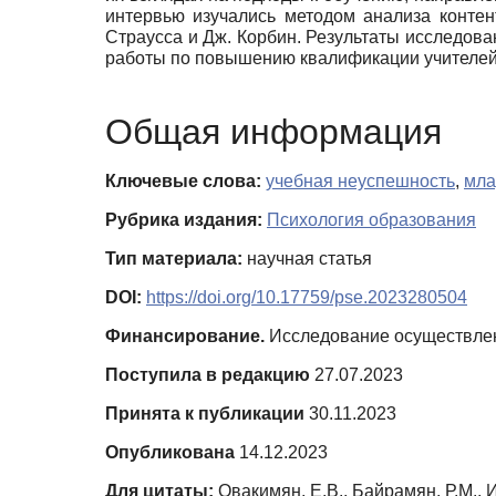
интервью изучались методом анализа контен
Страусса и Дж. Корбин. Результаты исследов
работы по повышению квалификации учителей
Общая информация
Ключевые слова:
учебная неуспешность
,
мла
Рубрика издания:
Психология образования
Тип материала:
научная статья
DOI:
https://doi.org/10.17759/pse.2023280504
Финансирование.
Исследование осуществле
Поступила в редакцию
27.07.2023
Принята к публикации
30.11.2023
Опубликована
14.12.2023
Для цитаты:
Овакимян, Е.В., Байрамян, Р.М., 