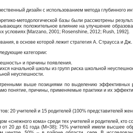
ественный дизайн с использованием метода глубинного ин
еоретико-методологической базы были рассмотрены результ
азывающих положительное влияние на улучшение образоват
ых условиях
[
Marzano, 2001
;
Rosenshine, 2012
;
Rush, 1992
]
.
ания, в основе которой лежит стратегия А. Страусса и Дж.
ледующие категории:
ешность» и причины появления.
ихся начальной школы из групп риска школьной неуспешно
ьной неуспешности.
отренными выше позициями по выделению эффективных р
амо понятие, причины, применяемые практики и их эффект
ов: 20 учителей и 15 родителей (100% представителей женс
 «снежного кома» среди тех учителей и родителей, кто со
л от 20 до 61 года (M=38); 75% учителей имели высшее о
м центре, 50% – в районе области, селе. В исследован