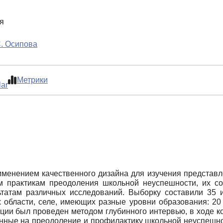
я
. Осипова
Метрики
lar
менением качественного дизайна для изучения представле
 практикам преодоления школьной неуспешности, их со
татам различных исследований. Выборку составили 35
х области, селе, имеющих разные уровни образования: 20 
ии был проведен методом глубинного интервью, в ходе к
енные на преодоление и профилактику школьной неуспешн