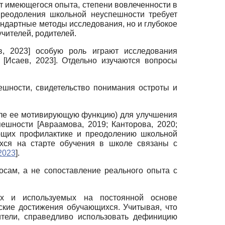
т имеющегося опыта, степени вовлеченности в
преодоления школьной неуспешности требует
тандартные методы исследования, но и глубокое
чителей, родителей.
в, 2023
]
особую роль играют исследования
и
[
Исаев, 2023
]
. Отдельно изучаются вопросы
ешности, свидетельство понимания остроты и
исле ее мотивирующую функцию) для улучшения
спешности
[
Авраамова, 2019
;
Канторова, 2020
;
ующих профилактике и преодолению школьной
ихся на старте обучения в школе связаны с
2023
]
.
сам, а не сопоставление реального опыта с
ых и используемых на постоянной основе
ские достижения обучающихся. Учитывая, что
тели, справедливо использовать дефиницию