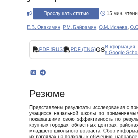
Прослушать статью
15 мин. чтени
Е.В. Овакимян
,
Р.М. Байрамян
,
О.М. Исаева
,
О.С
Информация
GS
PDF (RUS)
PDF (ENG)
в Google Scho
Резюме
Представлены результаты исследования с при
учащихся начальной школы по применяемым
показавшими свою эффективность по резуль
крупных городах, областных центрах, района
младшего школьного возраста. Сбор информац
их взглядах на подходы к обучению, направл