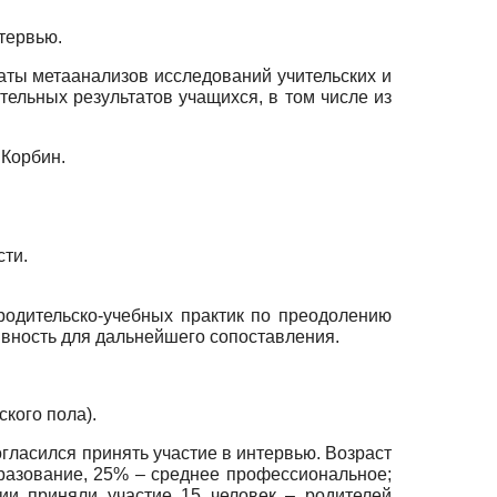
тервью.
аты метаанализов исследований учительских и
ельных результатов учащихся, в том числе из
 Корбин.
сти.
одительско-учебных практик по преодолению
ивность для дальнейшего сопоставления.
кого пола).
гласился принять участие в интервью. Возраст
бразование, 25% – среднее профессиональное;
ии приняли участие 15 человек – родителей