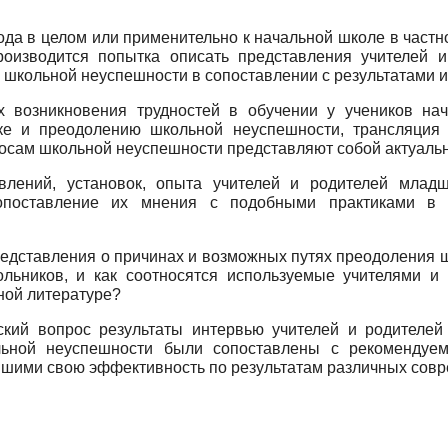
да в целом или применительно к начальной школе в частн
оизводится попытка описать представления учителей 
школьной неуспешности в сопоставлении с результатами и
х возникновения трудностей в обучении у учеников нача
ке и преодолению школьной неуспешности, трансляция
росам школьной неуспешности представляют собой актуаль
влений, установок, опыта учителей и родителей млад
опоставление их мнения с подобными практиками в 
едставления о причинах и возможных путях преодоления 
ьников, и как соотносятся используемые учителями и
ной литературе?
ский вопрос результаты интервью учителей и родителей
ьной неуспешности были сопоставлены с рекомендуе
вшими свою эффективность по результатам различных сов