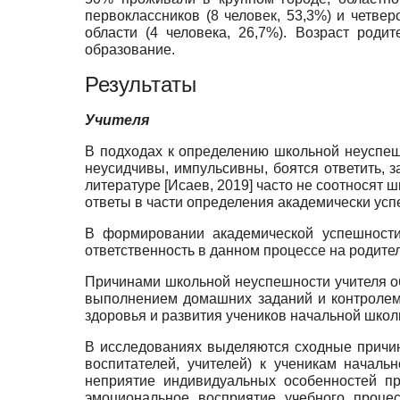
первоклассников (8 человек, 53,3%) и четвер
области (4 человека, 26,7%). Возраст род
образование.
Результаты
Учителя
В подходах к определению школьной неуспеш
неусидчивы, импульсивны, боятся ответить, 
литературе
[
Исаев, 2019
]
часто не соотносят ш
ответы в части определения академически усп
В формировании академической успешности
ответственность в данном процессе на родите
Причинами школьной неуспешности учителя об
выполнением домашних заданий и контролем 
здоровья и развития учеников начальной школ
В исследованиях выделяются сходные причи
воспитателей, учителей) к ученикам начал
неприятие индивидуальных особенностей п
эмоциональное восприятие учебного проце