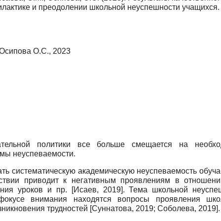
илактике и преодолении школьной неуспешности учащихся
 Осипова О.С., 2023
ательной политики все больше смещается на необход
емы неуспеваемости.
ть систематическую академическую неуспеваемость обучаю
ствии приводит к негативным проявлениям в отношени
ния уроков и пр.
[
Исаев, 2019
]
. Тема школьной неуспе
 фокусе внимания находятся вопросы проявления шко
зникновения трудностей
[
Суннатова, 2019
;
Соболева, 2019
]
.