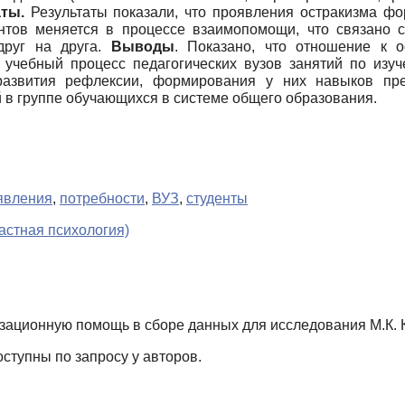
аты.
Результаты показали, что проявления остракизма фо
нтов меняется в процессе взаимопомощи, что связано 
друг на друга.
Выводы
. Показано, что отношение к о
учебный процесс педагогических вузов занятий по изу
развития рефлексии, формирования у них навыков пре
в группе обучающихся в системе общего образования.
явления
,
потребности
,
ВУЗ
,
студенты
астная психология)
зационную помощь в сборе данных для исследования М.К. К
тупны по запросу у авторов.