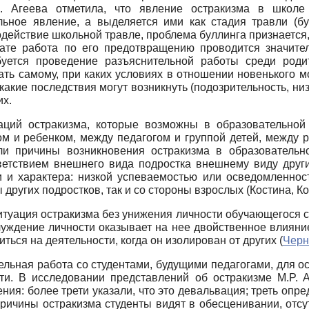
И. Агеева отметила, что явление остракизма в школе
льное явление, а выделяется ими как стадия травли (б
действие школьной травле, проблема буллинга признается,
тате работа по его предотвращению проводится значите
буется проведение разъяснительной работы среди родит
ать самому, при каких условиях в отношении новенького м
 какие последствия могут возникнуть (подозрительность, ни
их.
аций остракизма, которые возможны в образовательной
 и ребенком, между педагогом и группой детей, между р
или причины возникновения остракизма в образовательн
етствием внешнего вида подростка внешнему виду други
и и характера: низкой успеваемостью или осведомленнос
других подростков, так и со стороны взрослых (Костина, Ко
туация остракизма без унижения личности обучающегося со 
тчуждение личности оказывает на нее двойственное влиян
ться на деятельности, когда он изолирован от других (
Черн
тельная работа со студентами, будущими педагогами, для 
. В исследовании представлений об остракизме M.P. Asy
ния: более трети указали, что это девальвация; треть опре
причины остракизма студенты видят в обесценивании, отсу