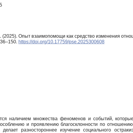
5
. (2025). Опыт взаимопомощи как средство изменения отнош
 136–150.
https://doi.org/10.17759/pse.2025300608
тся наличием множества феноменов и событий, которые
бособлению и проявлению благосклонности по отношению
 делает разностороннее изучение социального остраки