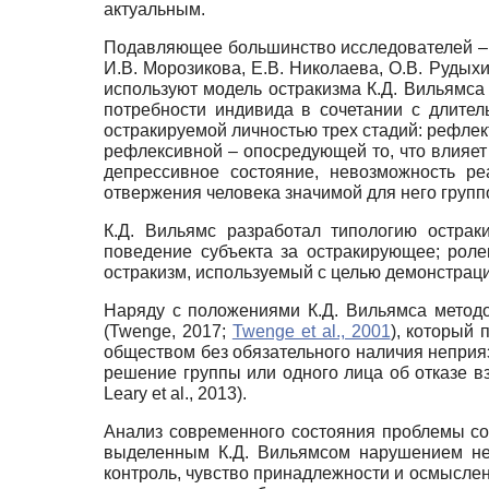
актуальным.
Подавляющее большинство исследователей – Е.Э
И.В. Морозикова, Е.В. Николаева, О.В. Рудыхи
используют модель остракизма К.Д. Вильямса 
потребности индивида в сочетании с длител
остракируемой личностью трех стадий: рефлек
рефлексивной – опосредующей то, что влияет 
депрессивное состояние, невозможность ре
отвержения человека значимой для него групп
К.Д. Вильямс разработал типологию острак
поведение субъекта за остракирующее; рол
остракизм, используемый с целью демонстрац
Наряду с положениями К.Д. Вильямса методо
(Twenge, 2017;
Twenge et al., 2001
), который 
обществом без обязательного наличия неприяз
решение группы или одного лица об отказе в
Leary et al., 2013).
Анализ современного состояния проблемы соц
выделенным К.Д. Вильямсом нарушением нес
контроль, чувство принадлежности и осмысле