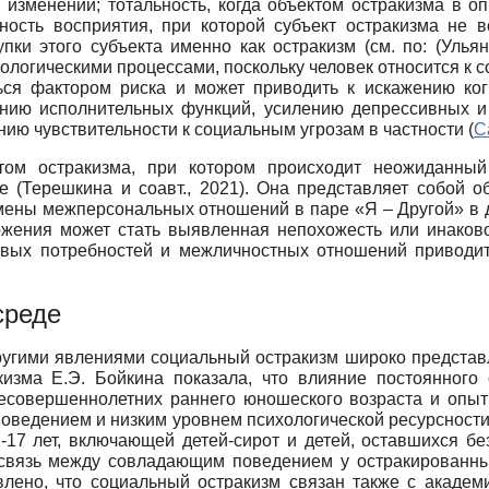
 изменений; тотальность, когда объектом остракизма в о
ность восприятия, при которой субъект остракизма не в
пки этого субъекта именно как остракизм (см. по: (Улья
иологическими процессами, поскольку человек относится к 
ься фактором риска и может приводить к искажению ко
ению исполнительных функций, усилению депрессивных и 
ию чувствительности к социальным угрозам в частности (
C
том остракизма, при котором происходит неожиданны
е (Терешкина и соавт., 2021). Она представляет собой 
мены межперсональных отношений в паре «Я – Другой» в д
жения может стать выявленная непохожесть или инаково
овых потребностей и межличностных отношений приводит
среде
ругими явлениями социальный остракизм широко представл
кизма Е.Э. Бойкина показала, что влияние постоянного 
несовершеннолетних раннего юношеского возраста и опыт
ведением и низким уровнем психологической ресурсности
2-17 лет, включающей детей-сирот и детей, оставшихся б
связь между совладающим поведением у остракированны
явлено, что социальный остракизм связан также с акад