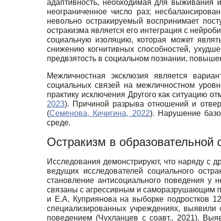
адаптивность, необходимая для выживания и
неограниченное число раз; несбалансирован
невольно остракируемый воспринимает посту
остракизма является его интеграция с нейроб
социальную изоляцию, которая может являт
снижению когнитивных способностей, ухудш
предвзятость в социальном познании, повышен
Межличностная эксклюзия является вариан
социальных связей на межличностном уровн
практику исключения Другого как ситуацию от
2023
). Причиной разрыва отношений и отвер
(
Семенова, Кичигина, 2022
). Нарушение баз
среде.
Остракизм в образовательной 
Исследования демонстрируют, что наряду с д
ведущих исследователей социального остра
становление антисоциального поведения у 
связаны с агрессивным и саморазрушающим по
и Е.А. Куприянова на выборке подростков 1
специализированных учреждениях, выявили 
поведением (Чухланцев с соавт., 2021). Вы