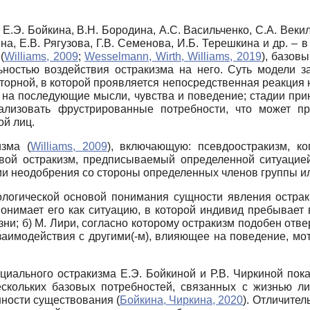
. Бойкина, В.Н. Бородина, А.С. Васильченко, С.А. Векило
на, Е.В. Рягузова, Г.В. Семенова, И.Б. Терешкина и др. –
(
Williams, 2009
;
Wesselmann, Wirth, Williams, 2019
), базов
ьностью воздействия остракизма на него. Суть модели 
торной, в которой проявляется непосредственная реакция 
на последующие мысли, чувства и поведение; стадии прин
ализовать фрустрированные потребности, что может п
ой лиц.
изма (
Williams, 2009
), включающую: псевдоостракизм, ко
евой остракизм, предписываемый определенной ситуаци
ии неодобрения со стороны определенных членов группы и
логической основой понимания сущности явления острак
понимает его как ситуацию, в которой индивид пребывает 
ни; б) М. Лири, согласно которому остракизм подобен отв
заимодействия с другими(-м), влияющее на поведение, мот
иального остракизма Е.Э. Бойкиной и Р.В. Чиркиной показ
кольких базовых потребностей, связанных с жизнью лич
нности существования (
Бойкина, Чиркина, 2020
). Отличите