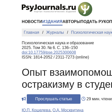
Перейти к основному содержанию
НОВОСТИ
ИЗДАНИЯ
АВТОРЫ
ПОДАТЬ РУКО
Главная
Журналы
Психологическая нау
Психологическая наука и образование
2025. Том 30. № 6. С. 136–150
doi:10.17759/pse.2025300608
ISSN: 1814-2052 / 2311-7273 (online)
Опыт взаимопомощи
остракизму в студе
Прослушать статью
29 мин. чтени
Ю.П. Кошелева
,
О.А. Москвитина