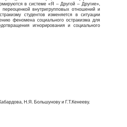
рмируются в системе «Я – Другой – Другие»,
с переоценкой внутригрупповых отношений и
стракизму студентов изменяется в ситуации
чению феномена социального остракизма для
дотвращения игнорирования и социального
абардова, Н.Я. Большунову и Г.Т.Кенееву.