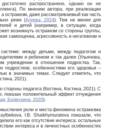
 достаточно распространено, однако он не
уллинга). По мнению автора, при реализации
 а остракизм, даже рассматриваемый как часть
льно реже (
Агеева, 2024
). Тем не менее для
елей и детей (например, в ситуации, когда
ожет возникнуть остракизм со стороны группы,
зкая самооценка, агрессивность и негативизм и
 системе: между детьми, между педагогом и
одителями и ребенком и так далее (Ульянова,
ом учреждении в отношении подростка. Так,
х подростков; особенностями его здоровья –
тью в значимых темах. Следует отметить, что
стина, 2021).
стороны педагога (Костина, Костина, 2021). С
ие, показан положительный эффект отчуждения
ая, Бодрухина, 2020
).
осмысления роли и места феномена остракизма
lbekova, I.B. Shaikhymuratova показали, что
делила его как отсутствие интереса; остальные
тствии интереса и в личностных особенностях