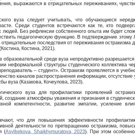
рения, выражаются в отрицательных переживаниях, чувств
ского вуза следует учитывать, что обучающиеся нере
сте. Среди студентов встречаются как те, кто подверга
 людей. Без рефлексии собственного опыта им будет сло
ествить педагогическую функцию. В подтверждение этому Л.
 отрицательные последствия от переживания остракизма д
Костина, Костина, 2021).
 в образовательной среде вуза непродуктивно разрешается
ии неформальной структуры студенческого коллектива чер
преподаватель – студент». Остракизм проявляется в учеб
шенство каналов распространения информации, отсутствие 
ы вуза (Казакова, Кочеулова, 2023).
гического вуза для профилактики проявлений остраки
ий, создание атмосферы уважения и признания в студенчес
вной компетентности, развитие эмпатии, усиление вл
ечают, что для повышения эффективности профилакти
тивной деятельности по претвращению остракизма, повыси
я (
Asylbekova, Shaikhymuratova, 2023
). При этом особенн