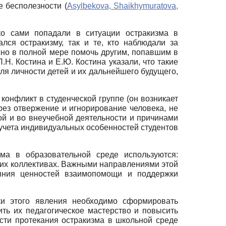
е бесполезности (
Asylbekova, Shaikhymuratova,
дко сами попадали в ситуации остракизма в
лся остракизму, так и те, кто наблюдали за
жно в полной мере помочь другим, попавшим в
Н. Костина и Е.Ю. Костина указали, что такие
ля личности детей и их дальнейшего будущего,
 конфликт в студенческой группе (он возникает
ез отвержение и игнорирование человека, не
ной и во внеучебной деятельности и причинами
учета индивидуальных особенностей студентов
зма в образовательной среде используются:
ких коллективах. Важными направлениями этой
ияния ценностей взаимопомощи и поддержки
ки этого явления необходимо сформировать
ть их педагогическое мастерство и повысить
ости протекания остракизма в школьной среде