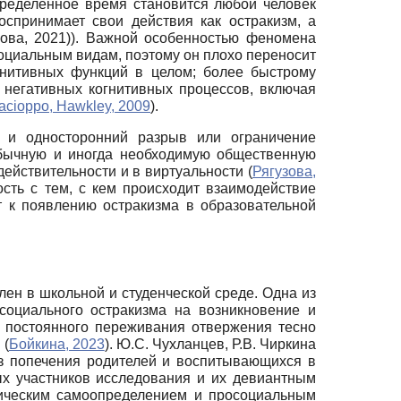
пределенное время становится любой человек
оспринимает свои действия как остракизм, а
нова, 2021)). Важной особенностью феномена
социальным видам, поэтому он плохо переносит
гнитивных функций в целом; более быстрому
негативных когнитивных процессов, включая
acioppo, Hawkley, 2009
).
й и односторонний разрыв или ограничение
обычную и иногда необходимую общественную
ействительности и в виртуальности (
Рягузова,
сть с тем, с кем происходит взаимодействие
 к появлению остракизма в образовательной
ен в школьной и студенческой среде. Одна из
социального остракизма на возникновение и
 постоянного переживания отвержения тесно
 (
Бойкина, 2023
). Ю.С. Чухланцев, Р.В. Чиркина
ез попечения родителей и воспитывающихся в
х участников исследования и их девиантным
емическим самоопределением и просоциальным