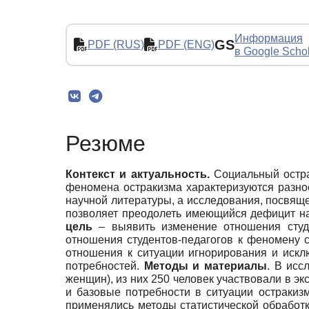
Информация
GS
PDF (RUS)
PDF (ENG)
в Google Scho
Резюме
Контекст и актуальность.
Социальный остра
феномена остракизма характеризуются разно
научной литературы, а исследования, посвяще
позволяет преодолеть имеющийся дефицит на
цель
– выявить изменение отношения студ
отношения студентов-педагогов к феномену
отношения к ситуации игнорирования и иск
потребностей.
Методы и материалы
. В исс
женщин), из них 250 человек участвовали в э
и базовые потребности в ситуации остракиз
применялись методы статистической обработки