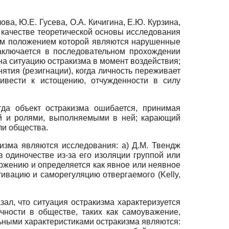
ва, Ю.Е. Гусева, О.А. Кичигина, Е.Ю. Курзина,
 в качестве теоретической основы исследования
ым положением которой являются нарушенные
заключается в последовательном прохождении
на ситуацию остракизма в момент воздействия;
ятия (резигнации), когда личность переживает
ривести к истощению, отчужденности в силу
гда объект остракизма ошибается, принимая
ей и ролями, выполняемыми в ней; карающий
ли общества.
изма являются исследования: а) Д.М. Твендж
в одиночестве из-за его изоляции группой или
ержению и определяется как явное или неявное
ивацию и саморегуляцию отвергаемого (Kelly,
ал, что ситуация остракизма характеризуется
ности в обществе, таких как самоуважение,
льными характеристиками остракизма являются: