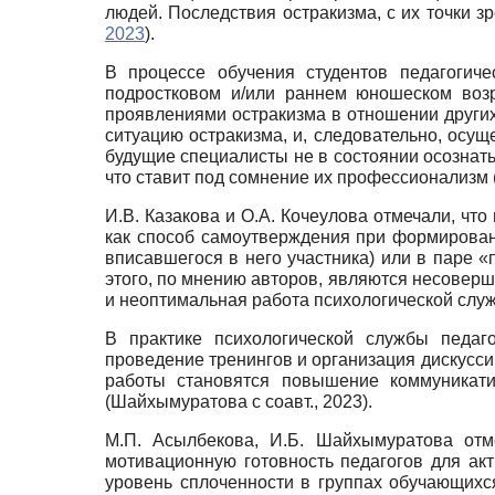
людей. Последствия остракизма, с их точки з
2023
).
В процессе обучения студентов педагогиче
подростковом и/или раннем юношеском возра
проявлениями остракизма в отношении других
ситуацию остракизма, и, следовательно, осущ
будущие специалисты не в состоянии осознать
что ставит под сомнение их профессионализм (
И.В. Казакова и О.А. Кочеулова отмечали, что
как способ самоутверждения при формирован
вписавшегося в него участника) или в паре «
этого, по мнению авторов, являются несовер
и неоптимальная работа психологической служб
В практике психологической службы педаго
проведение тренингов и организация дискусс
работы становятся повышение коммуникати
(Шайхымуратова с соавт., 2023).
М.П. Асылбекова, И.Б. Шайхымуратова отм
мотивационную готовность педагогов для ак
уровень сплоченности в группах обучающихс