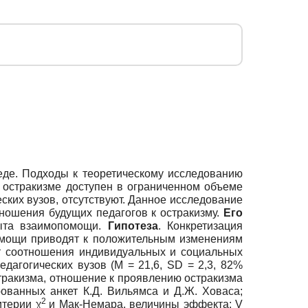
еде. Подходы к теоретическому исследованию
 остракизме доступен в ограниченном объеме
ских вузов, отсутствуют. Данное исследование
ошения будущих педагогов к остракизму.
Его
пыта взаимопомощи.
Гипотеза
. Конкретизация
омощи приводят к положительным изменениям
т соотношения индивидуальных и социальных
дагогических вузов (M = 21,6, SD = 2,3, 82%
стракизма, отношение к проявлению остракизма
ованных анкет К.Д. Вильямса и Д.Ж. Ховаса;
2
итерии χ
и Мак-Немара, величины эффекта: V