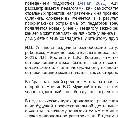
поведением подростков (
Arslan, 2021
). А.
рассматривается педагогами как самостояте
отдельных проектов, направленных на противо
буллинга, сложнее вычленяется, и в резуль
профилактики остракизма от педагогов тре
появляется новый ученик). Педагогу важно зн
как это может повлиять на личность ученика и
др.), уметь с этим совладать и учить этому друг
И.В. Ульянова выделила разнообразие ситу
ребенком, между вспомогательным персоналом
2021). Л.Н. Костина и Е.Ю. Костина отмет
остракирование может быть вызвано несоотв
физического или интеллектуального, личност
остракирование может начаться как со стороны 
В образовательной среде возможна разовая си
опорой на мнение В.С. Мухиной о том, что о
человека, который способен лучше сосредоточи
В педагогических вузах проводится разъясни
в их будущей профессиональной деятельности
студенты по-разному понимают суть этого явле
– как эмоциональное расстройство. В целом 