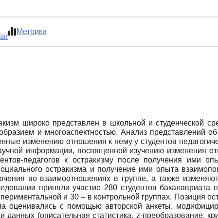
Метрики
lar
кизм широко представлен в школьной и студенческой ср
образием и многоаспектностью. Анализ представлений об
нные изменению отношения к нему у студентов педагогиче
учной информации, посвященной изучению изменения отн
ентов-педагогов к остракизму после получения ими о
 социального остракизма и получение ими опыта взаимоп
лючения во взаимоотношениях в группе, а также изменяю
ледовании приняли участие 280 студентов бакалавриата пе
кспериментальной и 30 – в контрольной группах. Позиция о
ма оценивались с помощью авторской анкеты, модифицир
 данных (описательная статистика, z-преобразование, кр