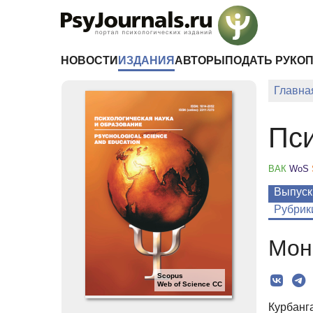
Перейти к основному содержанию
НОВОСТИ
ИЗДАНИЯ
АВТОРЫ
ПОДАТЬ РУКО
Главна
Пси
ВАК
WoS
Выпуск
Рубрик
Мон
Scopus
Web of Science CC
Курбанг