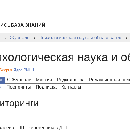
ПИСЬ
БАЗА ЗНАНИЙ
я
Журналы
Психологическая наука и образование
хологическая наука и 
Scopus
Ядро РИНЦ
и
О Журнале
Миссия
Редколлегия
Редакционная пол
и
Препринты
Подписка
Контакты
иторинги
алеева Е.Ш., Веретенников Д.Н.