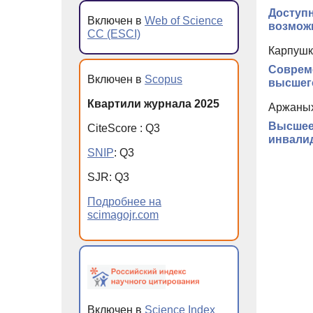
Доступ
Включен в
Web of Science
возможн
CC (ESCI)
Карпушк
Соврем
Включен в
Scopus
высшего
Квартили журнала 2025
Аржаных
Высшее
CiteScore
:
Q
3
инвалид
SNIP
:
Q
3
SJR
:
Q
3
Подробнее на
scimagojr.com
Включен в
Science Index