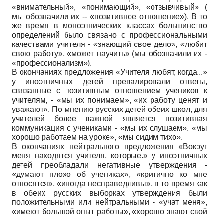
«внимательный», «понимающий», «отзывчивый» (
мы обозначили их -- «позитивное отношение»). В то
же время в моноэтнических классах большинство
определений было связано с профессиональными
качествами учителя - «знающий свое дело», «любит
свою работу», «может научить» (мы обозначили их -
«профессионализм»).
В окончаниях предложения «Учителя любят, когда...»
у иноэтничных детей превалировали ответы,
связанные с позитивным отношением учеников к
учителям, - «мы их понимаем», «их работу ценят и
уважают». По мнению русских детей обеих школ, для
учителей более важной является позитивная
коммуникация с учениками - «мы их слушаем», «мы
хорошо работаем на уроке», «мы сидим тихо».
В окончаниях нейтрального предложения «Вокруг
меня находятся учителя, которые.» у иноэтничных
детей преобладали негативные утверждения -
«думают плохо об учениках», «критично ко мне
относятся», «иногда несправедливы», в то время как
в обеих русских выборках утверждения были
положительными или нейтральными - «учат меня»,
«имеют большой опыт работы», «хорошо знают свой