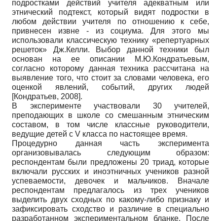
подростками действий учителя адекватным или
этнический подтекст, который видят подростки в
любом действии учителя по отношению к себе,
привнесен извне - из социума. Для этого мы
использовали классическую технику «репертуарных
решеток» Дж.Келли. Выбор данной техники был
основан на ее описании М.Ю.Кондратьевым,
согласно которому данная техника рассчитана на
выявление того, что стоит за словами человека, его
оценкой явлений, событий, других людей
[
Кондратьев, 2008
]
.
В эксперименте участвовали 30 учителей,
преподающих в школе со смешанным этническим
составом, в том числе классные руководители,
ведущие детей с V класса по настоящее время.
Процедурно данная часть эксперимента
организовывалась следующим образом:
респондентам были предложены 20 триад, которые
включали русских и иноэтничных учеников разной
успеваемости, девочек и мальчиков. Вначале
респондентам предлагалось из трех учеников
выделить двух сходных по какому-либо признаку и
зафиксировать сходство и различие в специально
разработанном экспериментальном бланке. После