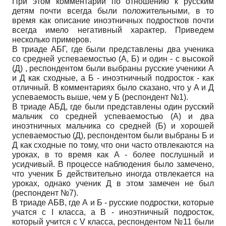
При этом комментарии по отношению к русским
детям почти всегда были положительными, в то
время как описание иноэтничных подростков почти
всегда имело негативный характер. Приведем
несколько примеров.
В триаде АБГ, где были представлены два ученика
со средней успеваемостью (А, Б) и один - с высокой
(Д) , респондентом были выбраны русские ученики А
и Д как сходные, а Б - иноэтничный подросток - как
отличный. В комментариях было сказано, что у А и Д
успеваемость выше, чем у Б (респондент №1).
В триаде АБД, где были представлены один русский
мальчик со средней успеваемостью (А) и два
иноэтничных мальчика со средней (Б) и хорошей
успеваемостью (Д), респондентом были выбраны Б и
Д как сходные по тому, что они часто отвлекаются на
уроках, в то время как А - более послушный и
усидчивый. В процессе наблюдения было замечено,
что ученик Б действительно иногда отвлекается на
уроках, однако ученик Д в этом замечен не был
(респондент №7).
В триаде АБВ, где А и Б - русские подростки, которые
учатся с I класса, а В - иноэтничный подросток,
который учится с V класса, респондентом №11 были