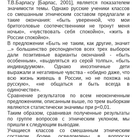
Т.В.Барласу
[
Барлас, 2001
]
, является показателем
значимости темы. Однако русские ученики классов
со смешанным этническим составом предлагали и
такие окончания: «быть уверенной, что мои
бритоголовые соотечественники не тронут меня
ночью», «чувствовать себя спокойно», «жить в
России спокойно».
В предложении «Быть не таким, как другие, значит
...» большинство респондентов всех трех выборок
дали позитивные варианты окончаний - «быть
особенным», «выделяться из серой толпы», «быть
индивидуумом». Однако иноэтничные дети
выражали и негативные чувства - «обидно даже, что
всю жизнь живешь в России, но не похожа на
русскую», «не общаться и быть всегда в
одиночестве».
Сравнение результатов по всем неоконченным
предложениям, описанным выше, по трем выборкам
являются статистически значимы при р<0,01.
Таким образом, сравнивая полученные результаты
по группе вопросов с этническим уклоном, мы
пришли к следующим выводам.
Учащиеся классов со смешанным этническим
составом более осведомлены в вопросах