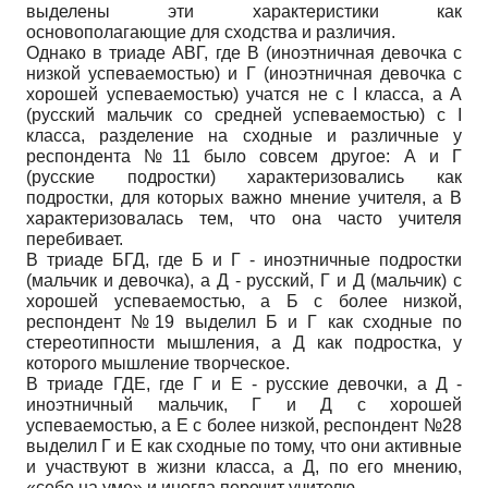
выделены эти характеристики как
основополагающие для сходства и различия.
Однако в триаде АВГ, где В (иноэтничная девочка с
низкой успеваемостью) и Г (иноэтничная девочка с
хорошей успеваемостью) учатся не с I класса, а А
(русский мальчик со средней успеваемостью) с I
класса, разделение на сходные и различные у
респондента №11 было совсем другое: А и Г
(русские подростки) характеризовались как
подростки, для которых важно мнение учителя, а В
характеризовалась тем, что она часто учителя
перебивает.
В триаде БГД, где Б и Г - иноэтничные подростки
(мальчик и девочка), а Д - русский, Г и Д (мальчик) с
хорошей успеваемостью, а Б с более низкой,
респондент №19 выделил Б и Г как сходные по
стереотипности мышления, а Д как подростка, у
которого мышление творческое.
В триаде ГДЕ, где Г и Е - русские девочки, а Д -
иноэтничный мальчик, Г и Д с хорошей
успеваемостью, а Е с более низкой, респондент №28
выделил Г и Е как сходные по тому, что они активные
и участвуют в жизни класса, а Д, по его мнению,
«себе на уме» и иногда перечит учителю.