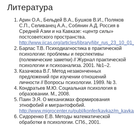
Литература
Арин О.А., Бельдей В.А., Бушков В.И., Поляков
С.П., Селиванец А.А., Собянин А.Д. Россия в
Средней Азии и на Кавказе: «центр силы»
постсоветского пространства.
http://www.iicas.org/articles/library/libr_rus_23_10_0
Барлас Т.В. Психодиагностика в практической
психологии: проблемы и перспективы
(полемические заметки) // Журнал практической
психологии и психоанализа. 2001. №1–2.
Казачкова В.Г. Метод незаконченных
предложений при изучении отношений
личности // Вопросы психологии. 1989. № 3.
Кондратьев М.Ю. Социальная психология в
образовании. М., 2008.
Паин Э.Я. О механизмах формирования
этнофобий и мигрантофобий.
http://www.migrocenter.ru/publ/konfer/kavkaz/m_kavk
Сидоренко Е.В. Методы математической
обработки в психологии. СПб., 2001.