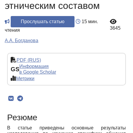
этническим составом
Прослушать статью
15 мин.
3645
чтения
А.А. Богданова
PDF (RUS)
Информация
GS
в Google Scholar
Метрики
Резюме
В статье приведены основные результаты