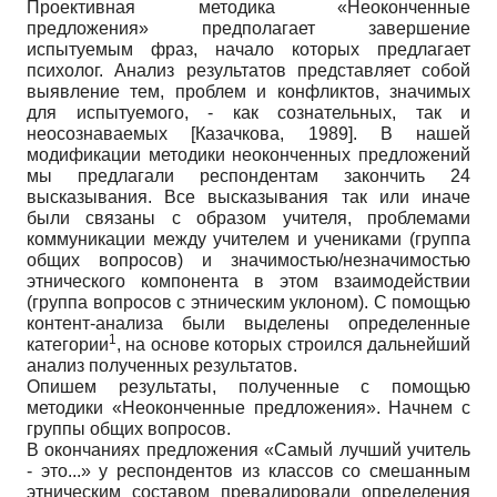
Проективная методика «Неоконченные
предложения» предполагает завершение
испытуемым фраз, начало которых предлагает
психолог. Анализ результатов представляет собой
выявление тем, проблем и конфликтов, значимых
для испытуемого, - как сознательных, так и
неосознаваемых
[
Казачкова, 1989
]
. В нашей
модификации методики неоконченных предложений
мы предлагали респондентам закончить 24
высказывания. Все высказывания так или иначе
были связаны с образом учителя, проблемами
коммуникации между учителем и учениками (группа
общих вопросов) и значимостью/незначимостью
этнического компонента в этом взаимодействии
(группа вопросов с этническим уклоном). С помощью
контент-анализа были выделены определенные
1
категории
, на основе которых строился дальнейший
анализ полученных результатов.
Опишем результаты, полученные с помощью
методики «Неоконченные предложения». Начнем с
группы общих вопросов.
В окончаниях предложения «Самый лучший учитель
- это...» у респондентов из классов со смешанным
этническим составом превалировали определения