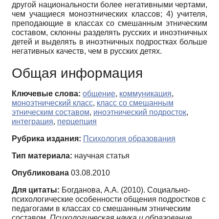
другой национальности более негативными чертами,
чем учащиеся моноэтнических классов; 4) учителя,
преподающие в классах со смешанным этническим
составом, склонны разделять русских и иноэтничных
детей и выделять в иноэтничных подростках больше
негативных качеств, чем в русских детях.
Общая информация
Ключевые слова:
общение
,
коммуникация
,
моноэтнический класс
,
класс со смешанным
этническим составом
,
иноэтнический подросток
,
интеграция
,
перцепция
Рубрика издания:
Психология образования
Тип материала:
научная статья
Опубликована
03.08.2010
Для цитаты:
Богданова, А.А. (2010). Cоциально-
психологические особенности общения подростков с
педагогами в классах со смешанным этническим
составом.
Психологическая наука и образование