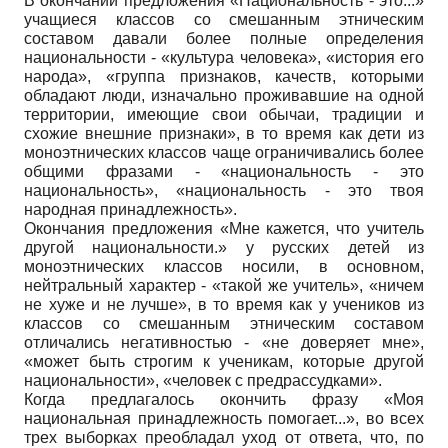
В окончании предложения «Национальность - это...»
учащиеся классов со смешанным этническим
составом давали более полные определения
национальности - «культура человека», «история его
народа», «группа признаков, качеств, которыми
обладают люди, изначально проживавшие на одной
территории, имеющие свои обычаи, традиции и
схожие внешние признаки», в то время как дети из
моноэтнических классов чаще ограничивались более
общими фразами - «национальность - это
национальность», «национальность - это твоя
народная принадлежность».
Окончания предложения «Мне кажется, что учитель
другой национальности.» у русских детей из
моноэтнических классов носили, в основном,
нейтральный характер - «такой же учитель», «ничем
не хуже и не лучше», в то время как у учеников из
классов со смешанным этническим составом
отличались негативностью - «не доверяет мне»,
«может быть строгим к ученикам, которые другой
национальности», «человек с предрассудками».
Когда предлагалось окончить фразу «Моя
национальная принадлежность помогает...», во всех
трех выборках преобладал уход от ответа, что, по