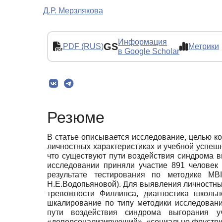
Д.Р. Мерзлякова
Информация
GS
PDF (RUS)
Метрики
в Google Scholar
Резюме
В статье описывается исследование, целью к
личностных характеристиках и учебной успешн
что существуют пути воздействия синдрома в
исследовании приняли участие 891 человек 
результате тестирования по методике MB
Н.Е.Водопьяновой). Для выявления личностны
тревожности Филлипса, диагностика школьн
шкалирование по типу методики исследован
пути воздействия синдрома выгорания у
«деперсонализирующий», «социально фрустр