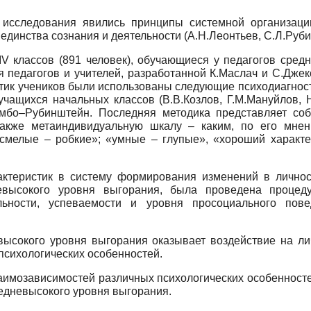
 исследования явились принципы системной организации 
единства сознания и деятельности (А.Н.Леонтьев, С.Л.Руб
–IV классов (891 человек), обучающиеся у педагогов сред
я педагогов и учителей, разработанной К.Маслач и С.Дже
стик учеников были использованы следующие психодиагност
чащихся начальных классов (В.В.Козлов, Г.М.Мануйлов, 
мбо–Рубинштейн. Последняя методика представляет собой
 также метаиндивидуальную шкалу – каким, по его мнен
смелые – робкие»; «умные – глупые», «хороший характер
актеристик в систему формирования изменений в личнос
евысокого уровня выгорания, была проведена процеду
льности, успеваемости и уровня просоциального пове
евысокого уровня выгорания оказывает воздействие на л
психологических особенностей.
аимозависимостей различных психологических особенност
редневысокого уровня выгорания.