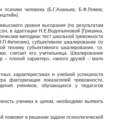
психики человека (Б.Г.Ананьев, Б.Ф.Ломов,
инштейн).
невысокого уровня выгорания (по результатам
ксон, в адаптации Н.Е.Водопьяновой
[
Гришина,
ические методики: тест школьной тревожности
Н.П.Фетискин), субъективное шкалирование по
 технику субъективного шкалирования, т.е.
ию, считает его учительница. Шкалирование
 – плохой характер», «много друзей – мало
тных характеристиках и учебной успешности
ра факторизации показателей тревожности,
дения учеников, обучающихся у педагогов
ичность ученика в целом, необходимо выявить
ей поможет в решении задачи психологической