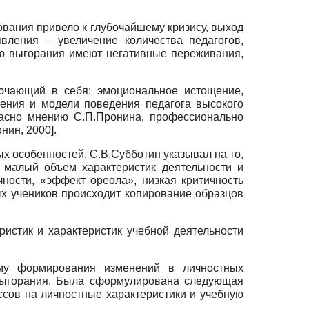
ования привело к глубочайшему кризису, выход
вления – увеличение количества педагогов,
ью выгорания имеют негативные переживания,
лючающий в себя: эмоциональное истощение,
рения и модели поведения педагога высокого
ласно мнению С.П.Пронина, профессионально
нин, 2000
]
.
х особенностей. С.В.Субботин указывал на то,
 малый объем характеристик деятельности и
ности, «эффект ореола», низкая критичность
х учеников происходит копирование образцов
истик и характеристик учебной деятельности
ему формирования изменений в личностных
 выгорания. Была сформулирована следующая
ссов на личностные характеристики и учебную