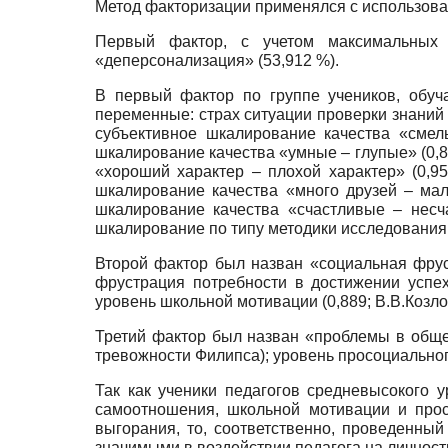
Метод факторизации применялся с использов
Первый фактор, с учетом максимальных 
«деперсонализация» (53,912 %).
В первый фактор по группе учеников, обуч
переменные: страх ситуации проверки знаний (
субъективное шкалирование качества «смелы
шкалирование качества «умные – глупые» (0,8
«хороший характер – плохой характер» (0,95
шкалирование качества «много друзей – мало
шкалирование качества «счастливые – несча
шкалирование по типу методики исследовани
Второй фактор был назван «социальная фруст
фрустрация потребности в достижении успех
уровень школьной мотивации (0,889; В.В.Козло
Третий фактор был назван «проблемы в обще
тревожности Филипса); уровень просоциальног
Так как ученики педагогов средневысокого 
самоотношения, школьной мотивации и прос
выгорания, то, соответственно, проведенны
значимыми в воздействии педагога на личност