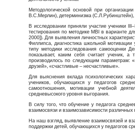
Методологической основой при организации
В.С.Мерлин), детерминизма (С.Л.Рубинштейн), 
В исследовании приняли участие ученики III
тестирования по методике MBI в варианте дл
2000
]
). Для выявления личностных характери
Филлипса, диагностика школьной мотивации у
типу методики исследования самооценки Де
показывает, каким себя считает ученик, а
производилось по следующим параметрам: «
друзей», «счастливые – несчастливые».
Для выяснения вклада психологических хар
учеников, обучающихся у педагогов средн
самоотношения, мотивации учебной деяте
средневысокого уровня выгорания.
В силу того, что обучение у педагога средн
взаимосвязи и взаимозависимости различных 
На наш взгляд, выявление взаимосвязей и вз
поддержки детей, обучающихся у педагогов с