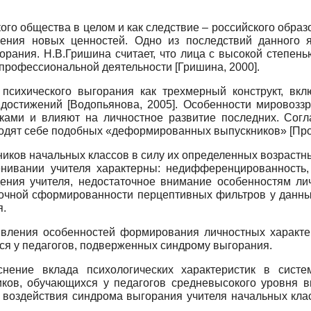
го общества в целом и как следствие – российского образ
тения новых ценностей. Одно из последствий данного я
рания. Н.В.Гришина считает, что лица с высокой степен
 профессиональной деятельности
[
Гришина, 2000
]
.
 психического выгорания как трехмерный конструкт, вк
 достижений
[
Водопьянова, 2005
]
. Особенности мировозз
ками и влияют на личностное развитие последних. Сог
одят себе подобных «деформированных выпускников»
[
Про
иков начальных классов в силу их определенных возрастны
енивании учителя характерны: недифференцированность,
ения учителя, недостаточное внимание особенностям лич
аточной сформированности перцептивных фильтров у данны
я.
явления особенностей формирования личностных характер
ся у педагогов, подверженных синдрому выгорания.
нение вклада психологических характеристик в сист
ников, обучающихся у педагогов средневысокого уровня
и воздействия синдрома выгорания учителя начальных кла