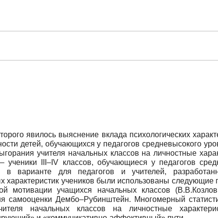
оторого явилось выяснение вклада психологических харак
ости детей, обучающихся у педагогов средневысокого уро
ыгорания учителя начальных классов на личностные харак
– ученики III–IV классов, обучающиеся у педагогов сре
I в варианте для педагогов и учителей, разработан
х характеристик учеников были использованы следующие п
ой мотивации учащихся начальных классов (В.В.Козлов, 
ия самооценки Дембо–Рубинштейн. Многомерный статисти
чителя начальных классов на личностные характери
ирующий» и «коммуникативно-аффективный» пути.