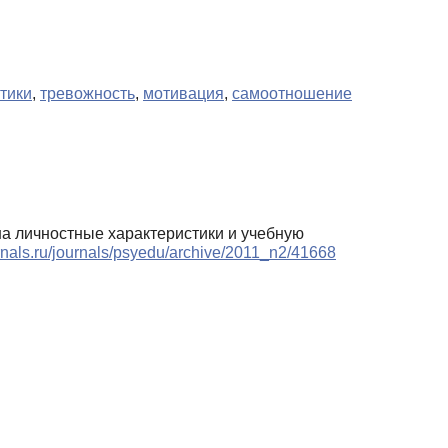
тики
,
тревожность
,
мотивация
,
самоотношение
на личностные характеристики и учебную
urnals.ru/journals/psyedu/archive/2011_n2/41668