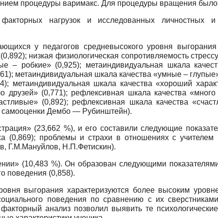
анием процедуры варимакс. Для процедуры вращения было
факторных нагрузок и исследованных личностных и 
ающихся у педагогов средневысокого уровня выгорани
0,892); низкая физиологическая сопротивляемость стрессу
е – робкие» (0,925); метаиндивидуальная шкала качест
61); метаиндивидуальная шкала качества «умные – глупые»
4); метаиндивидуальная шкала качества «хороший характ
 друзей» (0,771); рефлексивная шкала качества «много 
стливые» (0,892); рефлексивная шкала качества «счаст
я самооценки Дембо — Рубинштейн).
рация» (23,662 %), и его составили следующие показател
а (0,869); проблемы и страхи в отношениях с учителем (
в, Г.М.Мануйлов, Н.П.Фетискин).
нии» (10,483 %). Он образован следующими показателями:
о поведения (0,858).
уровня выгорания характеризуются более высоким уровн
оциального поведения по сравнению с их сверстниками
й факторный анализ позволил выявить те психологические
ные характеристики ученика.