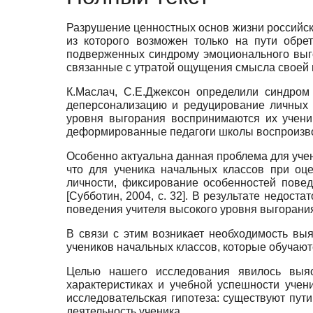
Разрушение ценностных основ жизни российско
из которого возможен только на пути обре
подверженных синдрому эмоционального выго
связанные с утратой ощущения смысла своей
К.Маслач, С.Е.Джексон определили синдром
деперсонализацию и редуцирование личных
уровня выгорания воспринимаются их учени
деформированные педагоги школы воспроизв
Особенно актуальна данная проблема для учен
что для ученика начальных классов при оц
личности, фиксирование особенностей повед
[
Субботин, 2004
, с. 32]
. В результате недост
поведения учителя высокого уровня выгорани
В связи с этим возникает необходимость вы
учеников начальных классов, которые обучают
Целью нашего исследования явилось выяс
характеристиках и учебной успешности уче
исследовательская гипотеза: существуют пут
деятельность ученика.