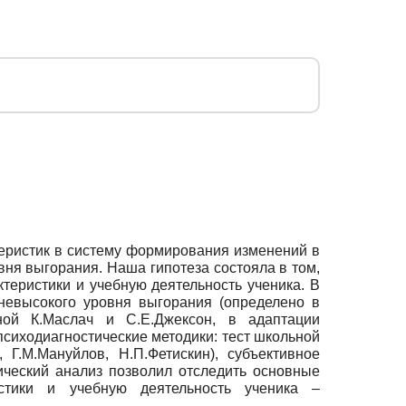
теристик в систему формирования изменений в
вня выгорания. Наша гипотеза состояла в том,
теристики и учебную деятельность ученика. В
дневысокого уровня выгорания (определено в
ной К.Маслач и С.Е.Джексон, в адаптации
сиходиагностические методики: тест школьной
Г.М.Мануйлов, Н.П.Фетискин), субъективное
ческий анализ позволил отследить основные
стики и учебную деятельность ученика –