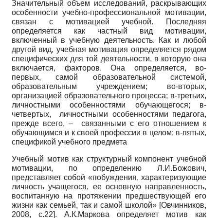
Значительный объем исследований, раскрывающих
особенности учебно-профессиональной мотивации,
связан с мотивацией учебной. Последняя
определяется как частный вид мотивации,
включенный в учебную деятельность. Как и любой
другой вид, учебная мотивация определяется рядом
специфических для той деятельности, в которую она
включается, факторов. Она определяется, во-
первых, самой образовательной системой,
образовательным учреждением; во-вторых,
организацией образовательного процесса; в-третьих,
личностными особенностями обучающегося; в-
четвертых, личностными особенностями педагога,
прежде всего, – связанными с его отношением к
обучающимся и к своей профессии в целом; в-пятых,
спецификой учебного предмета
Учебный мотив как структурный компонент учебной
мотивации, по определению Л.И.Божович,
представляет собой «побуждения, характеризующие
личность учащегося, ее основную направленность,
воспитанную на протяжении предшествующей его
жизни как семьей, так и самой школой»
[
Овчинников,
2008
, с.22]
. А.К.Маркова определяет мотив как