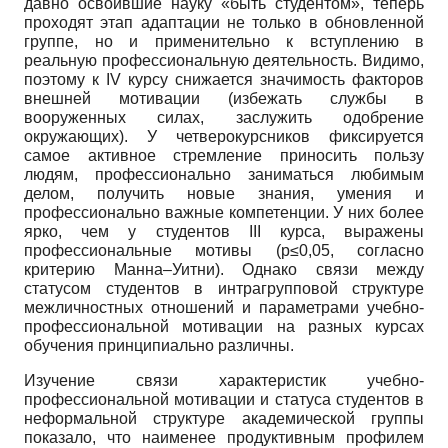
давно освоившие науку «быть студентом», теперь
проходят этап адаптации не только в обновленной
группе, но и применительно к вступлению в
реальную профессиональную деятельность. Видимо,
поэтому к IV курсу снижается значимость факторов
внешней мотивации (избежать службы в
вооруженных силах, заслужить одобрение
окружающих). У четверокурсников фиксируется
самое активное стремление приносить пользу
людям, профессионально заниматься любимым
делом, получить новые знания, умения и
профессионально важные компетенции. У них более
ярко, чем у студентов III курса, выражены
профессиональные мотивы (р≤0,05, согласно
критерию Манна–Уитни). Однако связи между
статусом студентов в интрагрупповой структуре
межличностных отношений и параметрами учебно-
профессиональной мотивации на разных курсах
обучения принципиально различны.
Изучение связи характеристик учебно-
профессиональной мотивации и статуса студентов в
неформальной структуре академической группы
показало, что наименее продуктивным профилем