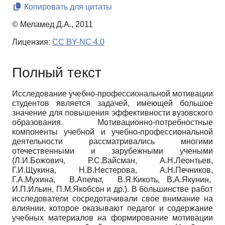
Копировать для цитаты
© Меламед Д.А., 2011
Лицензия:
CC BY-NC 4.0
Полный текст
Исследование учебно-профессиональной мотивации
студентов является задачей, имеющей большое
значение для повышения эффективности вузовского
образования. Мотивационно-потребностные
компоненты учебной и учебно-профессиональной
деятельности рассматривались многими
отечественными и зарубежными учеными
(Л.И.Божович, Р.С.Вайсман, А.Н.Леонтьев,
Г.И.Щукина, Н.В.Нестерова, А.Н.Печников,
Г.А.Мухина, В.Апельт, В.Я.Кикоть, В.А.Якунин,
И.П.Ильин, П.М.Якобсон и др.). В большинстве работ
исследователи сосредотачивали свое внимание на
влиянии, которое оказывают педагог и содержание
учебных материалов на формирование мотивации