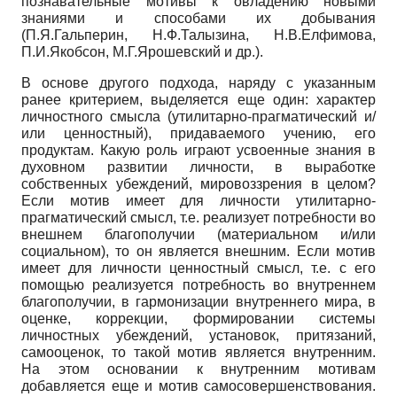
познавательные мотивы к овладению новыми
знаниями и способами их добывания
(П.Я.Гальперин, Н.Ф.Талызина, Н.В.Елфимова,
П.И.Якобсон, М.Г.Ярошевский и др.).
В основе другого подхода, наряду с указанным
ранее критерием, выделяется еще один: характер
личностного смысла (утилитарно-прагматический и/
или ценностный), придаваемого учению, его
продуктам. Какую роль играют усвоенные знания в
духовном развитии­ личности, в выработке
собственных убеждений, мировоззрения в целом?
Если мотив имеет для личности утилитарно-
прагматический смысл, т.е. реализует потребности во
внешнем благополучии (материальном и/или
социальном), то он является внешним. Если мотив
имеет для личности ценностный смысл, т.е. с его
помощью реализуется потребность во внутреннем
благополучии, в гармонизации внутреннего мира, в
оценке, коррекции, формировании системы
личностных убеждений, установок, притязаний,
самооценок, то такой мотив является внутренним.
На этом основании к внутренним мотивам
добавляется еще и мотив самосовершенствования.