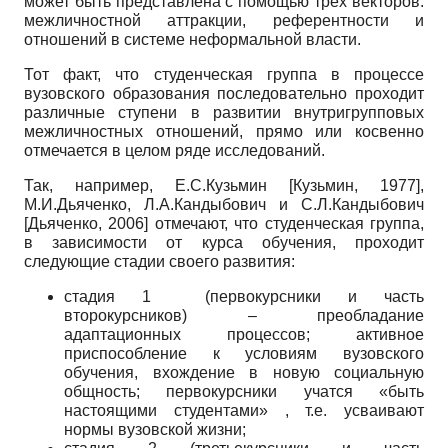
может быть представлена с помощью трех векторов:
межличностной аттракции, референтности и
отношений в системе неформальной власти.
Тот факт, что студенческая группа в процессе
вузовского образования последовательно проходит
различные ступени в развитии внутригрупповых
межличностных отношений, прямо или косвенно
отмечается в целом ряде исследований.
Так, например, Е.С.Кузьмин
[
Кузьмин, 1977
]
,
М.И.Дьяченко, Л.А.Кандыбович и С.Л.Кандыбович
[
Дьяченко, 2006
]
отмечают, что студенческая группа,
в зависимости от курса обучения, проходит
следующие стадии своего развития:
стадия 1 (первокурсники и часть
второкурсников) – преобладание
адаптационных процессов; активное
приспособление к условиям вузовского
обучения, вхождение в новую социальную
общность; первокурсники учатся «быть
настоящими студентами» , т.е. усваивают
нормы вузовской жизни;