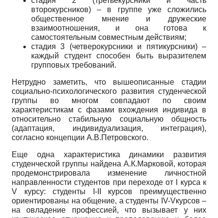
стадия 2 (третьекурсники и часть
второкурсников) – в группе уже сложились
общественное мнение и дружеские
взаимоотношения, и она готова к
самостоятельным совместным действиям;
стадия 3 (четверокурсники и пятикурсники) –
каждый студент способен быть выразителем
групповых требований.
Нетрудно заметить, что вышеописанные стадии
социально-психологического развития студенческой
группы во многом совпадают по своим
характеристикам с фазами вхождения индивида в
относительно стабильную социальную общность
(адаптация, индивидуализация, интеграция),
согласно концепции А.В.Петровского.
Еще одна характеристика динамики развития
студенческой группы найдена А.К.Марковой, которая
продемонстрировала изменение личностной
направленности студентов при переходе от I курса к
V курсу: студенты I-II курсов преимущественно
ориентированы на общение, а студенты IV-Vкурсов –
на овладение профессией, что вызывает у них