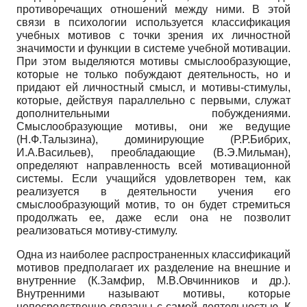
противоречащих отношений между ними. В этой
связи в психологии используется классификация
учебных мотивов с точки зрения их личностной
значимости и функции в системе учебной мотивации.
При этом выделяются мотивы смыслообразующие,
которые не только побуждают деятельность, но и
придают ей личностный смысл, и мотивы-стимулы,
которые, действуя параллельно с первыми, служат
дополнительными побуждениями.
Смыслообразующие мотивы, они же ведущие
(Н.Ф.Талызина), доминирующие (Р.Р.Бибрих,
И.А.Васильев), преобладающие (В.Э.Мильман),
определяют направленность всей мотивационной
системы. Если учащийся удовлетворен тем, как
реализуется в деятельности учения его
смыслообразующий мотив, то он будет стремиться
продолжать ее, даже если она не позволит
реализоваться мотиву-стимулу.
Одна из наиболее распространенных классификаций
мотивов предполагает их разделение на внешние и
внутренние (К.Замфир, М.В.Овчинников и др.).
Внутренними называют мотивы, которые
непосредственно связаны с самой деятельностью. К