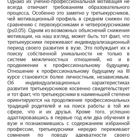
Однако их учебно-профессиональная мотивация не
всегда отвечает требованиям образовательного
процесса. Особенно это заметно у третьекурсников,
чей мотивационный профиль в среднем снижен по
сравнению с первокурсниками и четверокурсниками
(р≤0,05). Одним из возможных объяснений снижения
мотивации, на наш взгляд, может быть тот факт, что
третьекурсники переживают индивидуализационный
период своего развития в вузе. Это побуждает их к
поиску собственной уникальности не только в
системе межличностных отношений, но и в
продвижении к профессиональному будущему.
Отношение к профессиональному будущему на III
курсе становится более личностным, независимым.
Об индивидуализационных характеристиках
развития третьекурсников косвенно свидетельствует
и тот факт, что третьекурсники в наименьшей степени
ориентируются на продолжение профессиональных
традиций родителей и на поиск работы в той же
сфере, что и их друзья. Кроме того, успешно
адаптировавшись в первые год или два обучения в
вузе и познакомившись с содержанием избранной
профессии, третьекурсники нередко переживают
сомнения по поводу адекватности своего