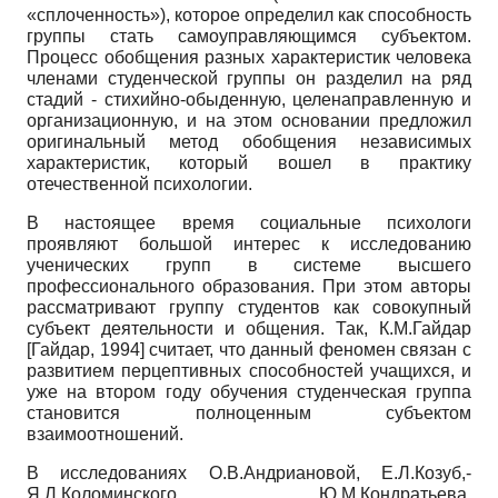
«сплоченность»), которое определил как способность
группы стать самоуправляющимся субъектом.
Процесс обобщения разных характеристик человека
членами студенческой группы он разделил на ряд
стадий - стихийно-обыденную, целенаправленную и
организационную, и на этом основании предложил
оригинальный метод обобщения независимых
характеристик, который вошел в практику
отечественной психологии.
В настоящее время социальные психологи
проявляют большой интерес к исследованию
ученических групп в системе высшего
профессионального образования. При этом авторы
рассматривают группу студентов как совокупный
субъект деятельности и общения. Так, К.М.Гайдар
[
Гайдар, 1994
]
считает, что данный феномен связан с
развитием перцептивных способностей учащихся, и
уже на втором году обучения студенческая группа
становится полноценным субъектом
взаимоотношений.
В исследованиях О.В.Андриановой, Е.Л.Козуб,­
Я.Л.Коломинского, Ю.М.Кондратьева,