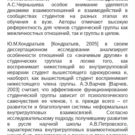
А.С.Чернышева особое внимание уделяется
динамике взаимоотношений и взаимодействий в
сообществах студентов на разных этапах их
обучения в вузе. Авторы отмечают высокую
референтность для членов студенческой группы как
межличностных отношений, так и группы в целом.
Ю.М.Кондратьев
[
Кондратьев, 2005
]
в своем
диссертационном исследовании анализирует
особенности отношений со «значимым другим» в
студенческих группах в логике того, как
воспринимает нижестоящий во внутригрупповой
иерархии студент вышестоящего однокурсника и,
наоборот, как вышестоящий студент воспринимает
нижестоящего члена группы. А.Э.Варчев
[
Варчев,
2003
]
считает, что эффективное функционирование
студенческой группы зависит от психологического
самочувствия ее членов, т. е. прежде всего – от
развитости и благополучия системы неформальных
внутригрупповых взаимосвязей. Согласно
исследовательскому подходу, получившему развитие
в русле научной школы А.В.Петровского,
характеристика внутригрупповых взаимоотношений