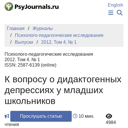
Перейти к основному содержанию
English
НОВОСТИ
Главная
Журналы
ИЗДАНИЯ
Психолого-педагогические исследования
АВТОРЫ
Выпуски
2012. Том 4. № 1
ПОДАТЬ РУКОПИСЬ
БАЗА ЗНАНИЙ
Психолого-педагогические исследования
КЛЮЧЕВЫЕ СЛОВА
2012. Том 4. № 1
Регистрация
Вход
ISSN: 2587-6139 (online)
К вопросу о дидактогенных
депрессиях у младших
школьников
Прослушать статью
10 мин.
4984
чтения