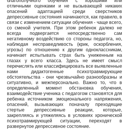
благополучного обучения с хорошими или
отличными оценками и не вызывающей никаких
опасений адаптацией среди сверстников
депрессивные состояния начинаются, как правило, в
связи с изменением ситуации обучения - чаще всего,
со сменой учителя. При этом ребенок далеко не
всегда подвергается непосредственно сам
негативному воздействию со стороны педагога, но,
наблюдая несправедливость (крик, оскорбления,
угрозы) по отношению к другим одноклассникам,
начинает испытывать страх быть униженным на
глазах у всего класса. Здесь не имеет смысл
перечислять или классифицировать все выявленные
нами дидактогенные психотравмирующие
обстоятельства - они чрезвычайно разнообразны и
ситуативно, и межперсонально. Важно то, что в
определенный момент обстановка обучения,
взаимодействие ученика с педагогом становятся для
ребенка источником эмоционального напряжения,
опасений, вызывающих поначалу преходящие
стертые депрессивные реакции, которые,
закрепляясь и утяжеляясь в условиях хронической
психотравмирующей ситуации, переходят в
развернутое депрессивное состояние.