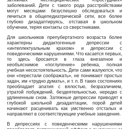
заболеваний. Дети с такого рода расстройствами
могут месяцами безуспешно обследоваться и
лечиться в общепедиатрической сети, все более
глубоко дизадаптируясь, отставая в школьном
обучении, теряя контакты со сверстниками.
Для школьников препубертатного возраста более
характерны дидактогенные депрессии с
«интеллектуальным крахом» и депрессии с
поведенческими нарушениями. Что касается первых,
то здесь бросается в глаза внезапное и
необъяснимое «поглупение» ребенка, полная
учебная несостоятельность. Дети сами жалуются, что
они «перестали соображать», не понимают простых
задач, им «трудно думать», и т. п. В таких состояниях
преобладает апатия с вялостью, безразличием,
утратой побуждений, бездеятельностью, нередко с
удлиненным сном. Затяжные депрессии приводят к
глубокой школьной дизадаптации, порой детей
начинают расценивать как умственно отсталых и
направляют в соответствующие учебные заведения.
В депрессиях с поведенческими нарушениями