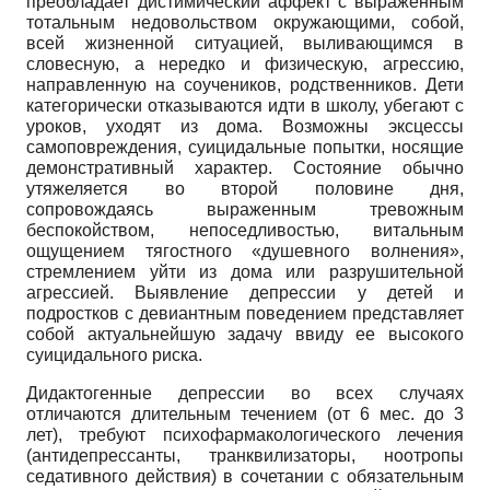
преобладает дистимический аффект с выраженным
тотальным недовольством окружающими, собой,
всей жизненной ситуацией, выливающимся в
словесную, а нередко и физическую, агрессию,
направленную на соучеников, родственников. Дети
категорически отказываются идти в школу, убегают с
уроков, уходят из дома. Возможны эксцессы
самоповреждения, суицидальные попытки, носящие
демонстративный характер. Состояние обычно
утяжеляется во второй половине дня,
сопровождаясь выраженным тревожным
беспокойством, непоседливостью, витальным
ощущением тягостного «душевного волнения»,
стремлением уйти из дома или разрушительной
агрессией. Выявление депрессии у детей и
подростков с девиантным поведением представляет
собой актуальнейшую задачу ввиду ее высокого
суицидального риска.
Дидактогенные депрессии во всех случаях
отличаются длительным течением (от 6 мес. до 3
лет), требуют психофармакологического лечения
(антидепрессанты, транквилизаторы, ноотропы
седативного действия) в сочетании с обязательным