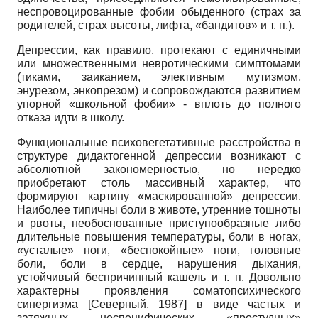
неспровоцированные фобии обыденного (страх за
родителей, страх высоты, лифта, «бандитов» и т. п.).
Депрессии, как правило, протекают с единичными
или множественными невротическими симптомами
(тиками, заиканием, элективным мутизмом,
энурезом, энкопрезом) и сопровождаются развитием
упорной «школьной фобии» - вплоть до полного
отказа идти в школу.
Функциональные психовегетативные расстройства в
структуре дидактогенной депрессии возникают с
абсолютной закономерностью, но нередко
приобретают столь массивный характер, что
формируют картину «маскированной» депрессии.
Наиболее типичны боли в животе, утренние тошноты
и рвоты, необоснованные приступообразные либо
длительные повышения температуры, боли в ногах,
«усталые» ноги, «беспокойные» ноги, головные
боли, боли в сердце, нарушения дыхания,
устойчивый беспричинный кашель и т. п. Довольно
характерны проявления соматопсихического
синергизма
[
Северный, 1987
]
в виде частых и
затяжных не­специфических «простудных»