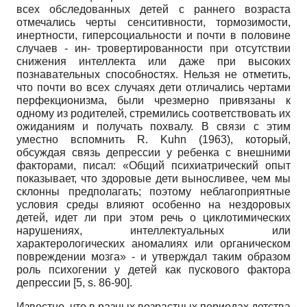
всех обследованных детей с раннего возраста
отмечались черты сенситивности, тормозимости,
инертности, гиперсоциальности и почти в половине
случаев - ин- тровертированности при отсутствии
снижения интеллекта или даже при высоких
познавательных способностях. Нельзя не отметить,
что почти во всех случаях дети отличались чертами
перфекционизма, были чрезмерно привязаны к
одному из родителей, стремились соответствовать их
ожиданиям и получать похвалу. В связи с этим
уместно вспомнить R. Kuhn (1963), который,
обсуждая связь депрессии у ребенка с внешними
факторами, писал: «Общий психиатрический опыт
показывает, что здоровые дети выносливее, чем мы
склонны предполагать; поэтому неблагоприятные
условия среды влияют особенно на нездоровых
детей, идет ли при этом речь о циклотимических
нарушениях, интеллектуальных или
характерологических аномалиях или органическом
повреждении мозга» - и утверждал таким образом
роль психогении у детей как пускового фактора
депрессии [5, s. 86-90].
Известно, что в разных возрастных периодах детства