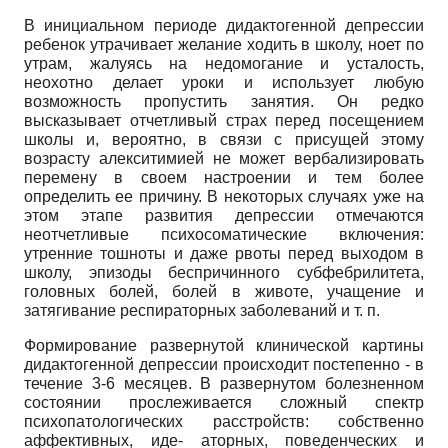
В инициальном периоде дидактогенной депрессии
ребенок утрачивает желание ходить в школу, ноет по
утрам, жалуясь на недомогание и усталость,
неохотно делает уроки и использует любую
возможность пропустить занятия. Он редко
высказывает отчетливый страх перед посещением
школы и, вероятно, в связи с присущей этому
возрасту алекситимией не может вербализировать
перемену в своем настроении и тем более
определить ее причину. В некоторых случаях уже на
этом этапе развития депрессии отмечаются
неотчетливые психосоматические включения:
утренние тошноты и даже рвоты перед выходом в
школу, эпизоды беспричинного субфебрилитета,
головных болей, болей в животе, учащение и
затягивание респираторных заболеваний и т. п.
Формирование развернутой клинической картины
дидактогенной депрессии происходит постепенно - в
течение 3-6 месяцев. В развернутом болезненном
состоянии прослеживается сложный спектр
психопатологических расстройств: собственно
аффективных, иде- аторных, поведенческих и