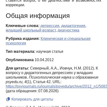
ставится вопрос о ее диагностике и возможностях
коррекции.
Общая информация
Ключевые слова:
депрессия
,
дидактогения
,
младший школьный возраст
,
диагностика
Рубрика издания:
Клиническая и специальная
психология
Тип материала:
научная статья
Опубликована
10.04.2012
Для цитаты:
Северный, А.А., Иовчук, Н.М. (2012). К
вопросу о дидактогенных депрессиях у младших
школьников.
Психологическая наука и образование
psyedu.ru,
4
(1), Статья 42. URL:
https://psyjournals.ru/journals/psyedu/archive/2012_n1/508
(дата обращения: 07.08.2026)
Копировать для цитаты