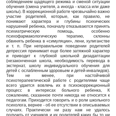
соблюдением щадящего режима и сменой ситуации
обучения (смена учителя, а иногда - класса или даже
школы). В коррекционной работе чрезвычайно важно
участие родителей, которые, как правило, не
понимают характера и глубины психических
нарушений ребенка, поначалу отказываются принять
психиатрическую помощь, особенно
психофармакологическую терапию, склонны
обвинять ребенка в «симуляции», лени, хулиганстве
и т. п. При неправильном поведении родителей
депрессия принимает еще более затяжной характер
и приводит к глубокой школьной дизадаптации
(незаконченная школа, необходимость перевода в
экстернат, школу индивидуального обучения для
детей с ослабленным здоровьем и детей-инвалидов).
Тем не менее, при настойчивой
психотерапевтической работе с родителями чаще
всего удается вовлечь их в психокоррекционный
процесс в интересах больного ребенка, К
сожалению, сказанное почти никогда не относится к
педагогам. Приходится говорить и о роли школьного
психолога, вернее - об ее отсутствии в описываемых
случаях. Практически ни разу нам не удалось
получить от учеников и их родителей каких бы то ни