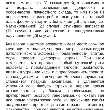
психосоматических. У разных детей, в зависимости
от возраста возникновения депрессии и
особенностей личностного склада, то или иное из
перечисленных расстройств выступает на первый
план, формируя картину боязливой (18 случаев), со-
матизированной (23 случая), ступидной депрессии
(11 случаев) или депрессии с поведенческими
нарушениями (28 случаев).
Как всегда в детском возрасте, имеет место сложное
сочетание, мерцание, чередование различных видов
патологического аффекта - подавленности, апатии,
скуки, тревоги, дисфо­рии, страха. При этом
отмечается, как правило, особый суточный ритм
аффекта с преобладанием вялости, разбитости,
апатии в утренние часы и с преобладанием тревоги,
страха, дистимии - в вечерние. Нередко нарушается,
становится поздним засыпание, и удлиняется
утренний сон. Фабула страха в первое время
ограничивается учебными проблемами, но
претерпевает быструю генерализацию, охватывая
все новые сферы жизни ребенка; происходит как бы
актуализация прежних детских страхов - темноты,
одиночества, присоединяются немотивированные,