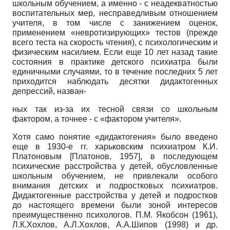
школьным обучением, а именно - с неадекватностью
воспитательных мер, несправедливым отношением
учителя, в том числе с занижением оценок,
применением «невротизирующих» тестов (прежде
всего теста на скорость чтения), с психологическим и
физическим насилием. Если еще 10 лет назад такие
состояния в практике детского психиатра были
единичными случаями, то в течение последних 5 лет
приходится наблюдать десятки дидактогенных
депрессий, назван-
ных так из-за их тесной связи со школьным
фактором, а точнее - с «фактором учителя».
Хотя само понятие «дидактогения» было введено
еще в 1930-е гг. харьковским психиатром К.И.
Платоновым
[
Платонов, 1957
]
, в последующем
психические расстройства у детей, обусловленные
школьным обучением, не привлекали особого
внимания детских и подростковых психиатров.
Дидактогенные расстройства у детей и подростков
до настоящего времени были зоной интересов
преимущественно психологов. П.М. Якобсон (1961),
Л.К.Хохлов, А.Л.Хохлов, А.А.Шипов (1998) и др.