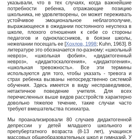
указывали, что в тех случаях, когда важнейшие
потребности ребенка, отражающие позицию
школьника, не удовлетворены, он может переживать
устойчивое эмоциональное неблагополучие,
выражающееся в ожидании постоянного неуспеха в
школе, плохого отношения к себе со стороны
педагогов и одноклассников, в боязни школы,
нежелании посещать ее
[
Хохлов, 1998
;
Kuhn, 1963
]
. В
литературе это обозначается по-разному: «школьный
невроз», «школьная фобия», «дидактогенный
невроз», «дидактоскалогения», «дидактогения»,
«школьная тревожность». Все эти термины
используются для того, чтобы указать - тревога и
страх ребенка вызваны непосредственно системой
обучения. Здесь имеется в виду несправедливое,
нетактичное поведение учителя. Для всех
перечисленных выше видов расстройств характерно
довольно тяжелое течение, такие случаи часто
требуют вмешательства психиатра.
Мы проанализировали 80 случаев дидактогенной
депрессии у детей младшего школьного и
препубертатного возраста (8-13 лет), учащихся
массовых общеобразовательных школ и гимназий. У