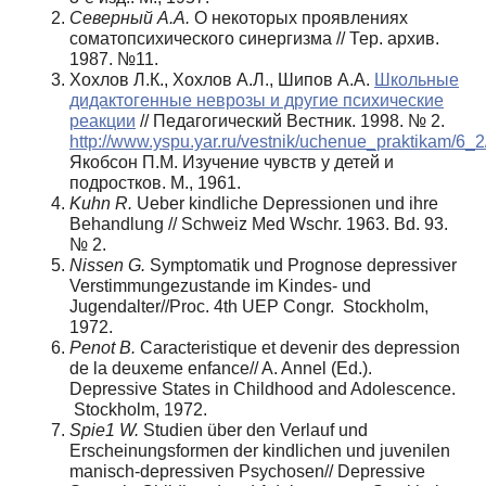
Северный А.А.
О некоторых проявлениях
соматопсихического синергизма // Тер. архив.
1987. №11.
Хохлов Л.К., Хохлов А.Л., Шипов А.А.
Школьные
дидактогенные неврозы и другие психические
реакции
// Педагогический Вестник. 1998. № 2.
http://www.yspu.yar.ru/vestnik/uchenue_praktikam/6_2
Якобсон П.М. Изучение чувств у детей и
подростков. М., 1961.
Kuhn R.
Ueber kindliche Depressionen und ihre
Behandlung // Schweiz Med Wschr. 1963. Bd. 93.
№ 2.
Nissen G.
Symptomatik und Prognose depressiver
Verstimmungezustande im Kindes- und
Jugendalter//Proc. 4th UEP Congr. Stockholm,
1972.
Penot B.
Caracteristique et devenir des depression
de la deuxeme enfance// A. Annel (Ed.).
Depressive States in Childhood and Adolescence.
Stockholm, 1972.
Spie1 W.
Studien über den Verlauf und
Erscheinungsformen der kindlichen und juvenilen
manisch-depressiven Psychosen// Depressive