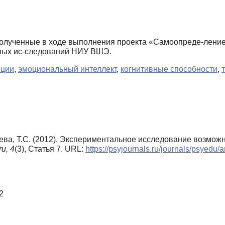
олученные в ходе выполнения проекта «Самоопреде-ление 
ных ис-следований НИУ ВШЭ.
оции
,
эмоциональный интеллект
,
когнитивные способности
,
елева, Т.С. (2012). Экспериментальное исследование возмож
u,
4
(3), Статья 7. URL:
https://psyjournals.ru/journals/psyedu
2