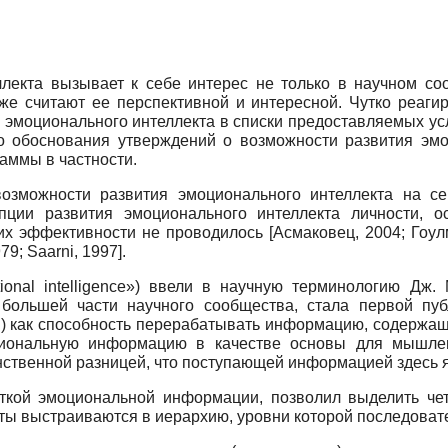
лекта вызывает к себе интерес не только в научном со
же считают ее перспективной и интересной. Чутко реагир
 эмоционального интеллекта в списки предоставляемых усл
о обоснования утверждений о возможности развития эмоц
аммы в частности.
озможности развития эмоционального интеллекта на с
пции развития эмоционального интеллекта личности, 
 их эффективности не проводилось
[
Асмаковец, 2004
;
Гоул
979
;
Saarni, 1997
]
.
ional
intelligence
») ввели в научную терминологию Дж. 
 большей части научного сообщества, стала первой пу
) как способность перерабатывать информацию, содержащу
циональную информацию в качестве основы для мышлен
нственной разницей, что поступающей информацией здесь 
откой эмоциональной информации, позволил выделить чет
ты выстраиваются в иерархию, уровни которой последоват