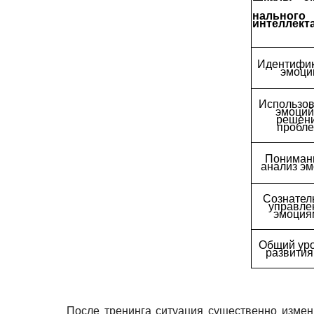
нального
интеллект
Идентифи
эмоци
Использо
эмоций
решен
пробл
Пониман
анализ э
Сознател
управле
эмоция
Общий ур
развити
После тренинга ситуация существенно измен