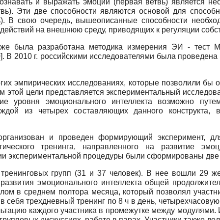
познавать и выражать эмоции (первая ветвь) является н
твь). Эти две способности являются основой для спосо
ь). В свою очередь, вышеописанные способности необхо
ействий на внешнюю среду, приводящих к регуляции собств
кже была разработана методика измерения ЭИ - тест
M
0
]
. В 2010 г. российскими исследователями была проведена
огих эмпирических исследованиях, которые позволили бы 
м этой цели представляется экспериментальный исследоват
ие уровня эмоционального интеллекта возможно путем
каждой из четырех составляющих данного конструкта,
рганизован и проведен формирующий эксперимент, дл
гического тренинга, направленного на развитие эмо
ции экспериментальной процедуры были сформированы две
тренинговых групп (31 и 37 человек). В нее вошли 29 же
 развития эмоционального интеллекта общей продолжител
лом в среднем полтора месяца, который позволял участн
 себя трехдневный тренинг по 8 ч в день, четырехчасову
ьтацию каждого участника в промежутке между модулями. 
 групповых дискуссиях, работе в парах. Участники также д