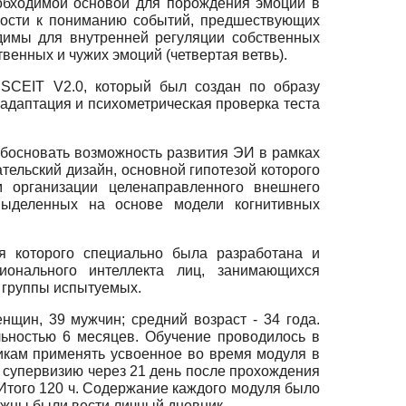
еобходимой основой для порождения эмоций в
бности к пониманию событий, предшествующих
димы для внутренней регуляции собственных
енных и чужих эмоций (четвертая ветвь).
SCEIT
V
2.0, который был создан по образу
 адаптация и психометрическая проверка теста
обосновать возможность развития ЭИ в рамках
ельский дизайн, основной гипотезой которого
 организации целенаправленного внешнего
 выделенных на основе модели когнитивных
я которого специально была разработана и
ционального интеллекта лиц, занимающихся
 группы испытуемых.
нщин, 39 мужчин; средний возраст - 34 года.
ьностью 6 месяцев. Обучение проводилось в
икам применять усвоенное во время модуля в
ю супервизию через 21 день после прохождения
Итого 120 ч. Содержание каждого модуля было
олжны были вести личный дневник.