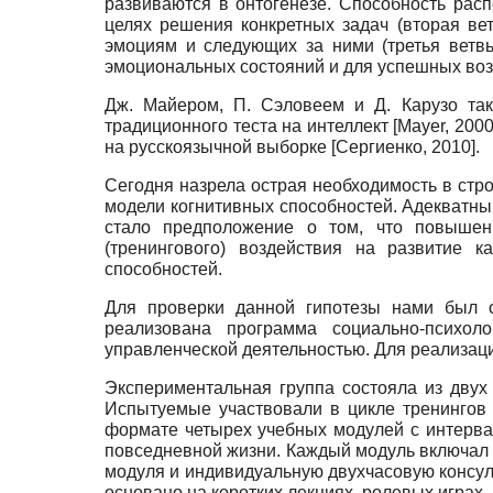
развиваются в онтогенезе. Способность рас
целях решения конкретных задач (вторая ве
эмоциям и следующих за ними (третья ветв
эмоциональных состояний и для успешных возд
Дж. Майером, П. Сэловеем и Д. Карузо та
традиционного теста на интеллект
[
Mayer, 200
на русскоязычной выборке
[
Сергиенко, 2010
]
.
Сегодня назрела острая необходимость в стр
модели когнитивных способностей. Адекватны
стало предположение о том, что повышен
(тренингового) воздействия на развитие 
способностей.
Для проверки данной гипотезы нами был о
реализована программа социально-психоло
управленческой деятельностью. Для реализа
Экспериментальная группа состояла из двух 
Испытуемые участвовали в цикле тренингов
формате четырех учебных модулей с интерва
повседневной жизни. Каждый модуль включал в
модуля и индивидуальную двухчасовую консул
основано на коротких лекциях, ролевых играх,