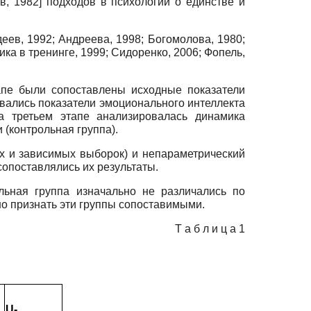
в, 1982
]
подходов в психологии о единстве и
еев, 1992
;
Андреева, 1998
;
Богомолова, 1980
;
ка в тренинге, 1999
;
Сидоренко, 2006
;
Фопель,
апе были сопоставлены исходные показатели
ивались показатели эмоционального интеллекта
а третьем этапе анализировалась динамика
 (контрольная группа).
ых и зависимых выборок) и непараметрический
сопоставлялись их результаты.
льная группа изначально не различались по
жно признать эти группы сопоставимыми.
Т а б л и ц а 1
U-