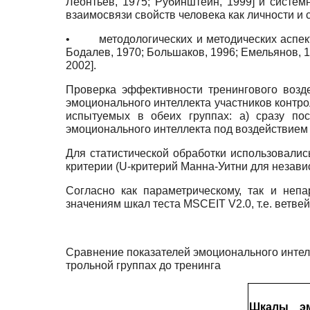
Леонтьев, 1975
;
Рубинштейн, 1999
]
и систем
взаимосвязи свойств человека как личности и 
•
методологических и методических аспек
Бодалев, 1970
;
Большаков, 1996
;
Емельянов, 
2002
]
.
Проверка эффективности тренингового возд
эмоционального интеллекта участников контро
испытуемых в обеих группах: а) сразу по
эмоционального интеллекта под воздействием 
Для статистической обработки использовалис
критерии (
U
-критерий Манна-Уитни для незав
Согласно как параметрическому, так и неп
значениям шкал теста
MSCEIT
V
2.0, т.е. вет
Сравнение показателей эмоционального интелл
трольной группах до тренинга
Шкалы
э