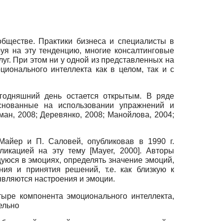
обществе. Практики бизнеса и специалисты в
уя на эту тенденцию, многие консалтинговые
уг. При этом ни у одной из представленных на
ионального интеллекта как в целом, так и с
егодняшний день остается открытым. В ряде
основанные на использовании упражнений и
ман, 2008
;
Деревянко, 2008
;
Манойлова, 2004
;
Майер и П. Саловей, опубликовав в 1990 г.
бликацией на эту тему
[
Mayer, 2000
]
. Авторы
юся в эмоциях, определять значение эмоций,
ия и принятия решений, т.е. как близкую к
являются настроения и эмоции.
ыре компонента эмоционального интеллекта,
ельно