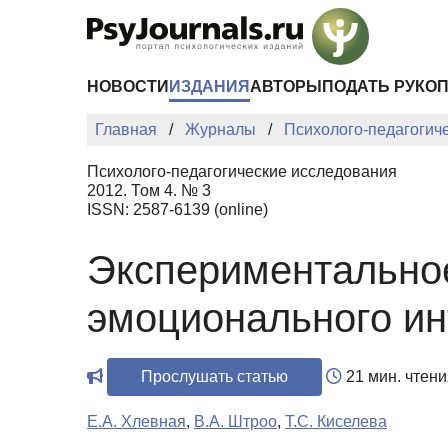
Перейти к основному содержанию
НОВОСТИ
ИЗДАНИЯ
АВТОРЫ
ПОДАТЬ РУКО
Главная
Журналы
Психолого-педагогич
Психолого-педагогические исследования
2012. Том 4. № 3
ISSN: 2587-6139 (online)
Экспериментальное
эмоционального ин
Прослушать статью
21 мин. чтени
Е.А. Хлевная
,
В.А. Штроо
,
Т.С. Киселева