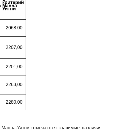
критерий
а
Манна-
Уитни
2068,00
2207,00
2201,00
2263,00
2280,00
 Манна-Уитни отмечаются значимые различия