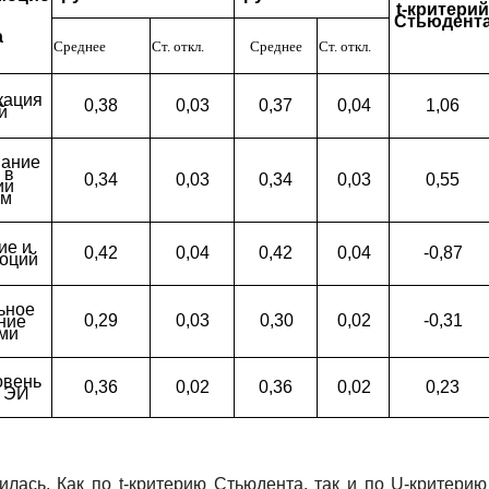
t
-критерий
Стьюдент
а
Среднее
Ст. откл.
Среднее
Ст. откл.
кация
0,38
0,03
0,37
0,04
1,06
й
вание
 в
0,34
0,03
0,34
0,03
0,55
ии
ем
ие и
0,42
0,04
0,42
0,04
-0,87
моций
ьное
0,29
0,03
0,30
0,02
-0,31
ние
ми
овень
0,36
0,02
0,36
0,02
0,23
я ЭИ
илась. Как по
t
-критерию Стьюдента, так и по
U
-критерию