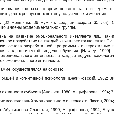
тирования три раза: во время первого этапа эксперимента
ценить долгосрочную перспективу полученных изменений.
к (32 женщины, 36 мужчин; средний возраст 35 лет).
что и члены экспериментальной группы.
ена на развитие эмоционального интеллекта лиц, зани
вленное воздействие на каждый из четырех компонентов Э
ская основа разработанной программы - интерактивные 
ния андрогогической модели обучения
[
Hawley, 1999
]
.
 эмоционального интеллекта, а каждый модуль психологич
ей эмоционального интеллекта.
рамме, осуществлялся на основе:
 общей и когнитивной психологии
[
Величковский, 1982
;
Зи
и активности субъекта
[
Ананьев, 1980
;
Анцыферова, 1994
;
З
ких исследований эмоционального интеллекта
[
Люсин, 2004
го
[
Абульханова-Славская, 1999
;
Анцыферова, 1994
;
Брушл