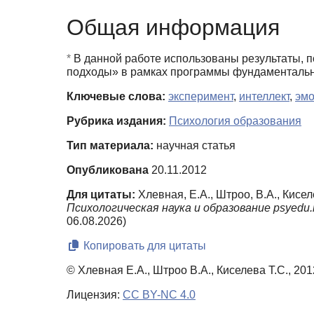
Общая информация
*
В данной работе использованы результаты, п
подходы» в рамках программы фундаменталь
Ключевые слова:
эксперимент
,
интеллект
,
эм
Рубрика издания:
Психология образования
Тип материала:
научная статья
Опубликована
20.11.2012
Для цитаты:
Хлевная, Е.А., Штроо, В.А., Кис
Психологическая наука и образование psyedu.r
06.08.2026)
Копировать для цитаты
© Хлевная Е.А., Штроо В.А., Киселева Т.С., 201
Лицензия:
CC BY-NC 4.0