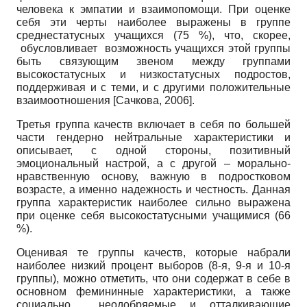
человека к эмпатии и взаимопомощи. При оценке
себя эти черты наиболее выражены в группе
среднестатусных учащихся (75 %), что, скорее,
обусловливает возможность учащихся этой группы
быть связующим звеном между группами
высокостатусных и низкостатусных подростов,
поддерживая и с теми, и с другими положительные
взаимоотношения
[
Сачкова, 2006
]
.
Третья группа качеств включает в себя по большей
части гендерно нейтральные характеристики и
описывает, с одной стороны, позитивный
эмоциональный настрой, а с другой – морально-
нравственную основу, важную в подростковом
возрасте, а именно надежность и честность. Данная
группа характеристик наиболее сильно выражена
при оценке себя высокостатусными учащимися (66
%).
Оценивая те группы качеств, которые набрали
наиболее низкий процент выборов (8-я, 9-я и 10-я
группы), можно отметить, что они содержат в себе в
основном фемининные характеристики, а также
социально неодобряемые и отталкивающие