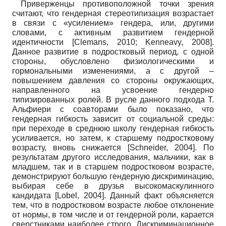
Приверженцы противоположной точки зрения
считают, что гендерная стереотипизация возрастает
в связи с «усилением» гендера, или, другими
словами, с активным развитием гендерной
идентичности
[
Clemans, 2010
;
Kenneavy, 2008
]
.
Данное развитие в подростковый период, с одной
стороны, обусловлено физиологическими и
гормональными изменениями, а с другой –
повышением давления со стороны окружающих,
направленного на усвоение гендерно
типизированных ролей. В русле данного подхода Т.
Альфиери с соавторами было показано, что
гендерная гибкость зависит от социальной среды:
при переходе в среднюю школу гендерная гибкость
усиливается, но затем, к старшему подростковому
возрасту, вновь снижается
[
Schneider, 2004
]
. По
результатам другого исследования, мальчики, как в
младшем, так и в старшем подростковом возрасте,
демонстрируют большую гендерную дискриминацию,
выбирая себе в друзья высокомаскулинного
кандидата
[
Lobel, 2004
]
. Данный факт объясняется
тем, что в подростковом возрасте любое отклонение
от нормы, в том числе и от гендерной роли, карается
сверстниками наиболее строго. Дискриминационное