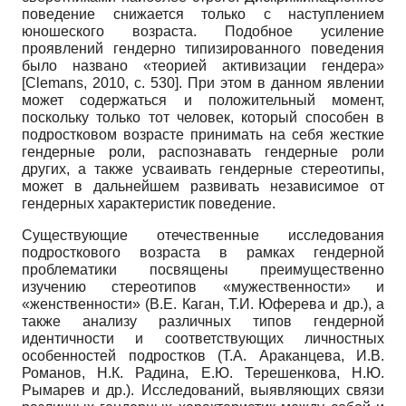
поведение снижается только с наступлением
юношеского возраста. Подобное усиление
проявлений гендерно типизированного поведения
было названо «теорией активизации гендера»
[
Clemans, 2010
, с. 530]
. При этом в данном явлении
может содержаться и положительный момент,
поскольку только тот человек, который способен в
подростковом возрасте принимать на себя жесткие
гендерные роли, распознавать гендерные роли
других, а также усваивать гендерные стереотипы,
может в дальнейшем развивать независимое от
гендерных характеристик поведение.
Существующие отечественные исследования
подросткового возраста в рамках гендерной
проблематики посвящены преимущественно
изучению стереотипов «мужественности» и
«женственности» (В.Е. Каган, Т.И. Юферева и др.), а
также анализу различных типов гендерной
идентичности и соответствующих личностных
особенностей подростков (Т.А. Араканцева, И.В.
Романов, Н.К. Радина, Е.Ю. Терешенкова, Н.Ю.
Рымарев и др.). Исследований, выявляющих связи