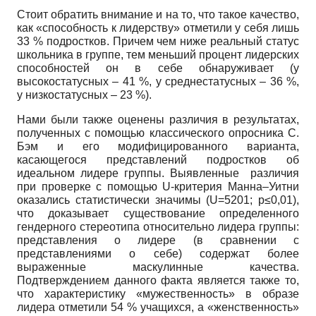
Стоит обратить внимание и на то, что такое качество,
как «способность к лидерству» отметили у себя лишь
33 % подростков. Причем чем ниже реальный статус
школьника в группе, тем меньший процент лидерских
способностей он в себе обнаруживает (у
высокостатусных – 41 %, у среднестатусных – 36 %,
у низкостатусных – 23 %).
Нами были также оценены различия в результатах,
полученных с помощью классического опросника С.
Бэм и его модифицированного варианта,
касающегося представлений подростков об
идеальном лидере группы. Выявленные различия
при проверке с помощью U-критерия Манна–Уитни
оказались статистически значимы (U=5201; p≤0,01),
что доказывает существование определенного
гендерного стереотипа относительно лидера группы:
представления о лидере (в сравнении с
представлениями о себе) содержат более
выраженные маскулинные качества.
Подтверждением данного факта является также то,
что характеристику «мужественность» в образе
лидера отметили 54 % учащихся, а «женственность»