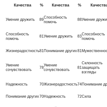
Качества
%
Качества
%
Качеств
Способность
Умение дружить
89
88
Умение дружи
помочь
Способность
Способность
81
Умение дружить
83
помочь
помочь
Жизнерадостность
81
Понимание других
81
Мужественно
Склонность
Умение
Умение
78
81
защищать 
сочувствовать
сочувствовать
взгляды
Надежность
70
Жизнерадостность
74
Понимание др
Понимание других
70
Надежность
72
Сила