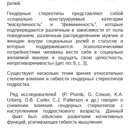
ролей.
Гендерные стереотипы представляют собой
«социально конструируемые категории
“маскулинность” и “фемининность”, которые
подтверждаются различным в зависимости от пола
поведением, различным распределением мужчин и
женщин внутри социальных ролей и статусов и
которые поддерживаются психологическими
потребностями человека вести себя в социально
желаемой манере и ощущать свою целостность,
непротиворечивость» [цит. по: 8, с. 3].
Существуют несколько точек зрения относительно
степени влияния и гибкости гендерных стереотипов
подростка.
Ряд исследователей (P. Plumb, G. Cowan, K.A.
Urberg, D.B. Carter, C.J. Patterson и др.) говорят о
снижении влияния гендерных стереотипов с
наступлением подросткового возраста. Данный
факт был объяснен развитием когнитивных
функций, усиливающих гибкость мышления.