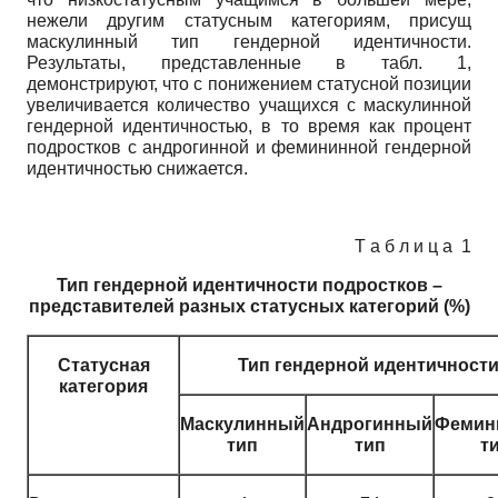
нежели другим статусным категориям, присущ
маскулинный тип гендерной идентичности.
Результаты, представленные в табл. 1,
демонстрируют, что с понижением статусной позиции
увеличивается количество учащихся с маскулинной
гендерной идентичностью, в то время как процент
подростков с андрогинной и фемининной гендерной
идентичностью снижается.
Т а б л и ц а 1
Тип гендерной идентичности подростков –
представителей разных статусных категорий (%)
Статусная
Тип гендерной идентичност
категория
Маскулинный
Андрогинный
Фемин
тип
тип
т