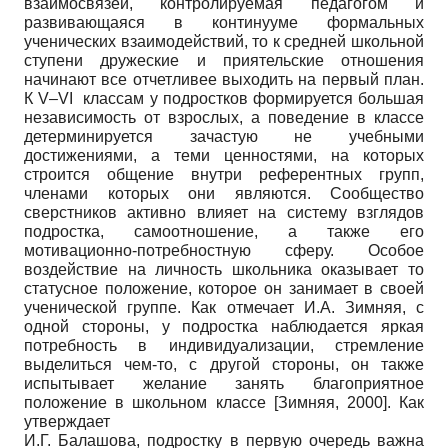
взаимосвязей, контролируемая педагогом и
развивающаяся в континууме формальных
ученических взаимодействий, то к средней школьной
ступени дружеские и приятельские отношения
начинают все отчетливее выходить на первый план.
К V–VI классам у подростков формируется большая
независимость от взрослых, а поведение в классе
детерминируется зачастую не учебными
достижениями, а теми ценностями, на которых
строится общение внутри референтных групп,
членами которых они являются. Сообщество
сверстников активно влияет на систему взглядов
подростка, самоотношение, а также его
мотивационно-потребностную сферу. Особое
воздействие на личность школьника оказывает то
статусное положение, которое он занимает в своей
ученической группе. Как отмечает И.А. Зимняя, с
одной стороны, у подростка наблюдается яркая
потребность в индивидуализации, стремление
выделиться чем-то, с другой стороны, он также
испытывает желание занять благоприятное
положение в школьном классе
[
Зимняя, 2000
]
. Как
утверждает
И.Г. Балашова, подростку в первую очередь важна