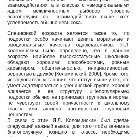
взаимодействиях, а в классах с «эмоциональным»
ядром межличностных выборов уровень
благополучия во взаимодействиях выше, хотя
успеваемость обычно невысока.
Спецификой возраста является также то, что
подростки особо начинают ценить моральные и
эмоциональные качества одноклассников. Я.Л.
Коломинским было определено, что в данном
возрасте наиболее высокостатусные школьники
обладают хорошими способностями, ровным
характером, общительностью, инициативностью,
верностью в дружбе
[
Коломинский, 2000
]
. Кроме того,
исследователь установил, что статус выше у тех, кто
умеет адаптироваться к ученической группе, хорошо
вливается в ее структуру. «Непопулярные»
подростки обычно не принимают групповые нормы,
не чувствуют своей причастности к школьному
классу или активно противостоят групповым
ценностям.
В связи с этим Я.Л. Коломинским был сделан
следующий важный вывод: для того чтобы занимать
благополучную позицию в классе, необходимо