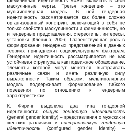
фемининная идентичность может включать в себя
маскулинные черты. Третья концепция – это
мультиполярная модель. В ней гендерная
идентичность рассматривается как более сложно
организованный конструкт, включающий в себя не
только свойства маскулинности и фемининности, но
и гендерные представления, стереотипы, интересы,
установки
[
Клецина, 2006
]
. Главенствующая роль в
формировании гендерных представлений в данных
теориях принадлежит социокультурным факторам.
Гендерная идентичность рассматривается не как
устойчивая структура, а как подвижное образование,
элементы которой могут меняться, выстраивать
различные связи и иметь различную силу
выраженности. Таким образом, мультиполярная
модель поддерживает формирование гибкого
поведения по отношению к гендерным
характеристикам.
К. Фиринг выделила два типа гендерной
идентичности:
общую гендерную идентичность
(general gender identity) – представления о мужских и
женских различиях и
настраиваемую гендерную
идентичность
(configured gender identity) –