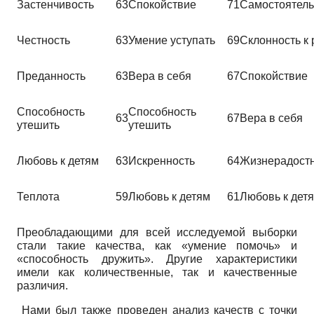
Застенчивость
63
Спокойствие
71
Самостоятель
Честность
63
Умение уступать
69
Склонность к 
Преданность
63
Вера в себя
67
Спокойствие
Способность
Способность
63
67
Вера в себя
утешить
утешить
Любовь к детям
63
Искренность
64
Жизнерадостн
Теплота
59
Любовь к детям
61
Любовь к дет
Преобладающими для всей исследуемой выборки
стали такие качества, как «умение помочь» и
«способность дружить». Другие характеристики
имели как количественные, так и качественные
различия.
Нами был также проведен анализ качеств с точки