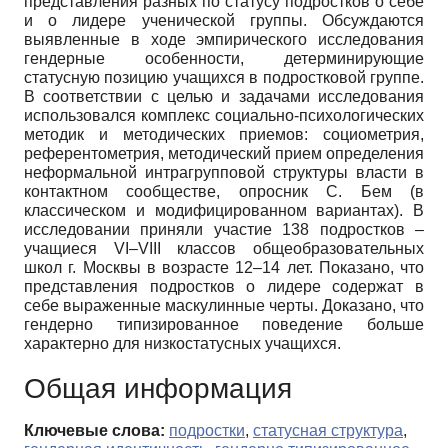
представления разных по статусу подростков о себе
и о лидере ученической группы. Обсуждаются
выявленные в ходе эмпирического исследования
гендерные особенности, детерминирующие
статусную позицию учащихся в подростковой группе.
В соответствии с целью и задачами исследования
использовался комплекс социально-психологических
методик и методических приемов: социометрия,
референтометрия, методический прием определения
неформальной интрагрупповой структуры власти в
контактном сообществе, опросник С. Бем (в
классическом и модифицированном вариантах). В
исследовании приняли участие 138 подростков –
учащиеся VI–VIII классов общеобразовательных
школ г. Москвы в возрасте 12–14 лет. Показано, что
представления подростков о лидере содержат в
себе выраженные маскулинные черты. Доказано, что
гендерно типизированное поведение больше
характерно для низкостатусных учащихся.
Общая информация
Ключевые слова:
подростки
,
статусная структура
,