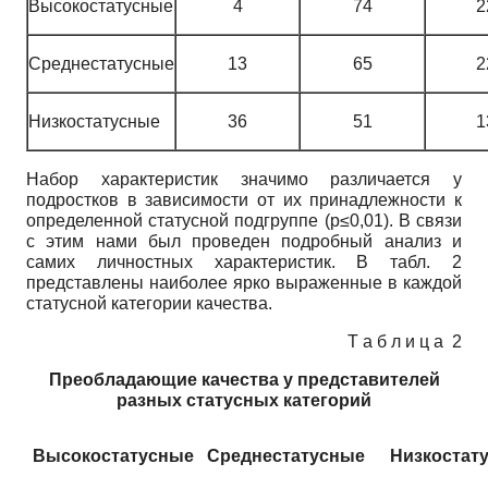
Высокостатусные
4
74
2
Среднестатусные
13
65
2
Низкостатусные
36
51
1
Набор характеристик значимо различается у
подростков в зависимости от их принадлежности к
определенной статусной подгруппе (p≤0,01). В связи
с этим нами был проведен подробный анализ и
самих личностных характеристик. В табл. 2
представлены наиболее ярко выраженные в каждой
статусной категории качества.
Т а б л и ц а 2
Преобладающие качества у представителей
разных статусных категорий
Высокостатусные
Среднестатусные
Низкостат