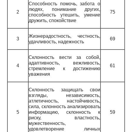
Способность помочь, забота о
людях, понимание других,
2
75
способность утешить, умение
дружить, спокойствие
Жизнерадостность, честность,
3
69
удачливость, надежность
Склонность вести за собой,
адаптивность, вежливость,
4
61
стремление к достижению
уважения
Склонность защищать свои
взгляды, независимость,
атлетичность, настойчивость,
сила, склонность анализировать
5
информацию, склонность к
59
риску, властность,
мужественность,
удовлетворение личных