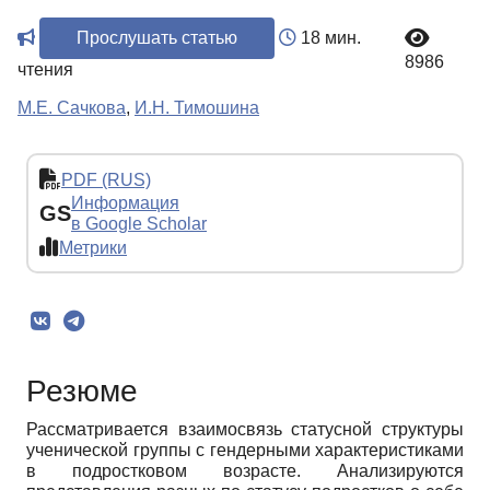
Прослушать статью
18 мин.
8986
чтения
М.Е. Сачкова
,
И.Н. Тимошина
PDF (RUS)
Информация
GS
в Google Scholar
Метрики
Резюме
Рассматривается взаимосвязь статусной структуры
ученической группы с гендерными характеристиками
в подростковом возрасте. Анализируются