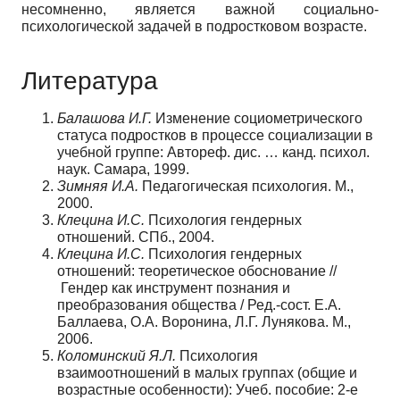
несомненно, является важной социально-
психологической задачей в подростковом возрасте.
Литература
Балашова И.Г.
Изменение социометрического
статуса подростков в процессе социализации в
учебной группе: Автореф. дис. … канд. психол.
наук. Самара, 1999.
Зимняя И.А.
Педагогическая психология. М.,
2000.
Клецина И.С.
Психология гендерных
отношений. СПб., 2004.
Клецина И.С.
Психология гендерных
отношений: теоретическое обоснование //
Гендер как инструмент познания и
преобразования общества / Ред.-сост. Е.А.
Баллаева, О.А. Воронина, Л.Г. Лунякова. М.,
2006.
Коломинский Я.Л.
Психология
взаимоотношений в малых группах (общие и
возрастные особенности): Учеб. пособие: 2-е