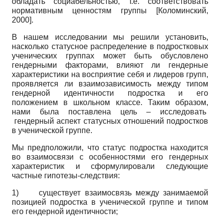
обладать социабельностью, т.е. соответствовать
нормативным ценностям группы
[
Коломинский,
2000
]
.
В нашем исследовании мы решили установить,
насколько статусное распределение в подростковых
ученических группах может быть обусловлено
гендерными факторами, влияют ли гендерные
характеристики на восприятие себя и лидеров групп,
проявляется ли взаимозависимость между типом
гендерной идентичности подростка и его
положением в школьном классе. Таким образом,
нами была поставлена цель – исследовать
гендерный аспект статусных отношений подростков
в ученической группе.
Мы предположили, что статус подростка находится
во взаимосвязи с особенностями его гендерных
характеристик и сформулировали следующие
частные гипотезы-следствия:
1) существует взаимосвязь между занимаемой
позицией подростка в ученической группе и типом
его гендерной идентичности;