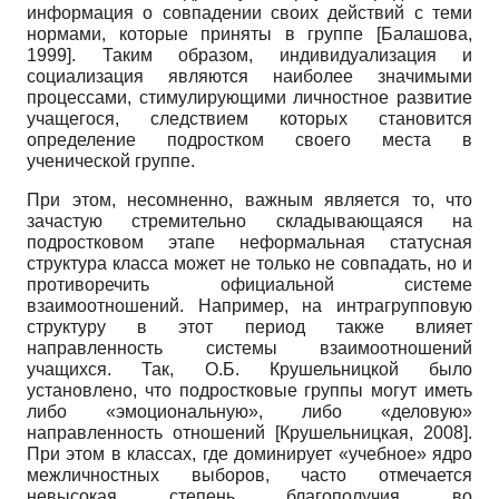
информация о совпадении своих действий с теми
нормами, которые приняты в группе
[
Балашова,
1999
]
. Таким образом, индивидуализация и
социализация являются наиболее значимыми
процессами, стимулирующими личностное развитие
учащегося, следствием которых становится
определение подростком своего места в
ученической группе.
При этом, несомненно, важным является то, что
зачастую стремительно складывающаяся на
подростковом этапе неформальная статусная
структура класса может не только не совпадать, но и
противоречить официальной системе
взаимоотношений. Например, на интрагрупповую
структуру в этот период также влияет
направленность системы взаимоотношений
учащихся. Так, О.Б. Крушельницкой было
установлено, что подростковые группы могут иметь
либо «эмоциональную», либо «деловую»
направленность отношений
[
Крушельницкая, 2008
]
.
При этом в классах, где доминирует «учебное» ядро
межличностных выборов, часто отмечается
невысокая степень благополучия во