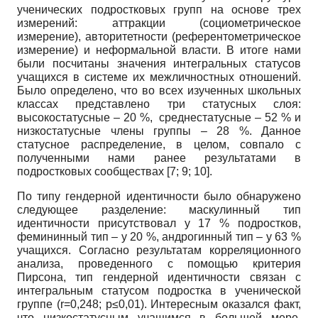
ученических подростковых групп на основе трех
измерений: аттракции (социометрическое
измерение), авторитетности (референтометрическое
измерение) и неформальной власти. В итоге нами
были посчитаны значения интегральных статусов
учащихся в системе их межличностных отношений.
Было определено, что во всех изученных школьных
классах представлено три статусных слоя:
высокостатусные – 20 %, среднестатусные – 52 % и
низкостатусные члены группы – 28 %. Данное
статусное распределение, в целом, совпало с
полученными нами ранее результатами в
подростковых сообществах [7; 9; 10].
По типу гендерной идентичности было обнаружено
следующее разделение: маскулинный тип
идентичности присутствовал у 17 % подростков,
фемининный тип – у 20 %, андрогинный тип – у 63 %
учащихся. Согласно результатам корреляционного
анализа, проведенного с помощью критерия
Пирсона, тип гендерной идентичности связан с
интегральным статусом подростка в ученической
группе (r=0,248; p≤0,01). Интересным оказался факт,
что низкостатусным учащимся в большей мере,