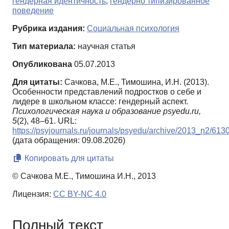
гендерная идентичность
,
гендерно типизированное
поведение
Рубрика издания:
Социальная психология
Тип материала:
научная статья
Опубликована
05.07.2013
Для цитаты:
Сачкова, М.Е., Тимошина, И.Н. (2013).
Особенности представлений подростков о себе и
лидере в школьном классе: гендерный аспект.
Психологическая наука и образование psyedu.ru,
5
(2), 48–61. URL:
https://psyjournals.ru/journals/psyedu/archive/2013_n2/613
(дата обращения: 09.08.2026)
Копировать для цитаты
© Сачкова М.Е., Тимошина И.Н., 2013
Лицензия:
CC BY-NC 4.0
Полный текст