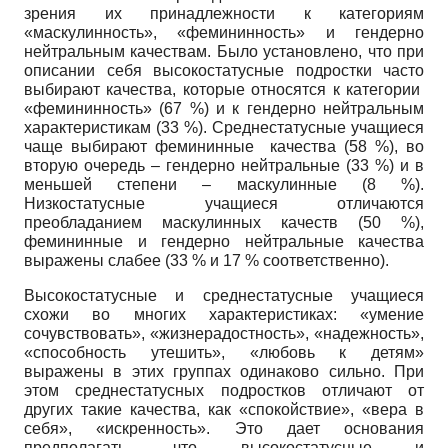
зрения их принадлежности к категориям
«маскулинность», «фемининность» и гендерно
нейтральным качествам. Было установлено, что при
описании себя высокостатусные подростки часто
выбирают качества, которые относятся к категории
«фемининность» (67 %) и к гендерно нейтральным
характеристикам (33 %). Среднестатусные учащиеся
чаще выбирают фемининные качества (58 %), во
вторую очередь – гендерно нейтральные (33 %) и в
меньшей степени – маскулинные (8 %).
Низкостатусные учащиеся отличаются
преобладанием маскулинных качеств (50 %),
фемининные и гендерно нейтральные качества
выражены слабее (33 % и 17 % соответственно).
Высокостатусные и среднестатусные учащиеся
схожи во многих характеристиках: «умение
сочувствовать», «жизнерадостность», «надежность»,
«способность утешить», «любовь к детям»
выражены в этих группах одинаково сильно. При
этом среднестатусных подростков отличают от
других такие качества, как «спокойствие», «вера в
себя», «искренность». Это дает основания
предполагать, что высокостатусные и